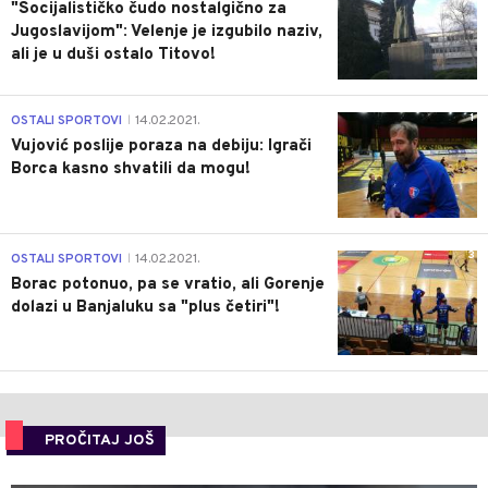
"Socijalističko čudo nostalgično za
Jugoslavijom": Velenje je izgubilo naziv,
ali je u duši ostalo Titovo!
1
OSTALI SPORTOVI
14.02.2021.
|
Vujović poslije poraza na debiju: Igrači
Borca kasno shvatili da mogu!
3
OSTALI SPORTOVI
14.02.2021.
|
Borac potonuo, pa se vratio, ali Gorenje
dolazi u Banjaluku sa "plus četiri"!
PROČITAJ JOŠ