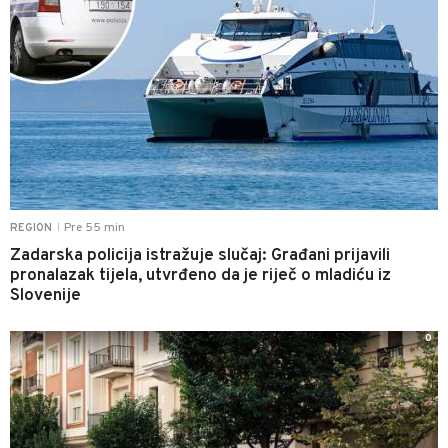
Pre 55 min
REGION
|
Zadarska policija istražuje slučaj: Građani prijavili
pronalazak tijela, utvrđeno da je riječ o mladiću iz
Slovenije
0