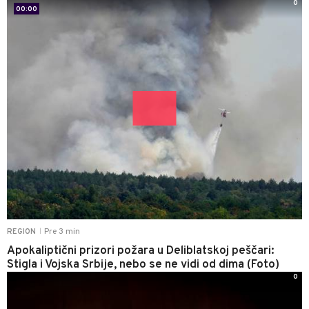
0
00:00
Pre 3 min
REGION
|
Apokaliptični prizori požara u Deliblatskoj peščari:
Stigla i Vojska Srbije, nebo se ne vidi od dima (Foto)
0