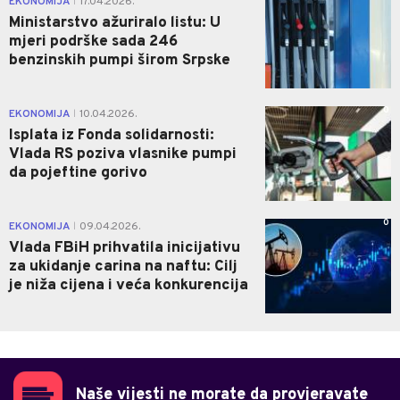
EKONOMIJA
17.04.2026.
|
Ministarstvo ažuriralo listu: U
mjeri podrške sada 246
benzinskih pumpi širom Srpske
0
EKONOMIJA
10.04.2026.
|
Isplata iz Fonda solidarnosti:
Vlada RS poziva vlasnike pumpi
da pojeftine gorivo
0
EKONOMIJA
09.04.2026.
|
Vlada FBiH prihvatila inicijativu
za ukidanje carina na naftu: Cilj
je niža cijena i veća konkurencija
Naše vijesti ne morate da provjeravate