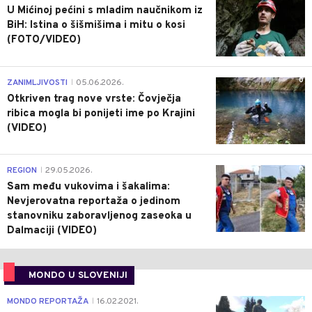
U Mićinoj pećini s mladim naučnikom iz
BiH: Istina o šišmišima i mitu o kosi
(FOTO/VIDEO)
0
ZANIMLJIVOSTI
05.06.2026.
|
Otkriven trag nove vrste: Čovječja
ribica mogla bi ponijeti ime po Krajini
(VIDEO)
0
REGION
29.05.2026.
|
Sam među vukovima i šakalima:
Nevjerovatna reportaža o jedinom
stanovniku zaboravljenog zaseoka u
Dalmaciji (VIDEO)
MONDO U SLOVENIJI
4
MONDO REPORTAŽA
16.02.2021.
|