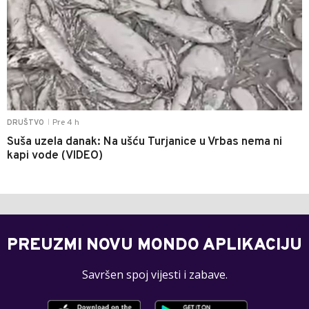
Pre 4 h
DRUŠTVO
|
Suša uzela danak: Na ušću Turjanice u Vrbas nema ni
kapi vode (VIDEO)
PREUZMI NOVU MONDO APLIKACIJU
Savršen spoj vijesti i zabave.