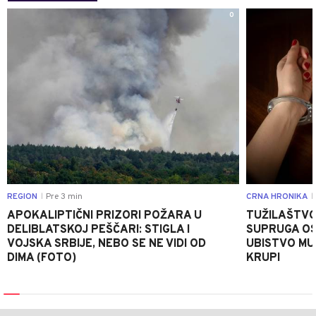
0
REGION
Pre 3 min
CRNA HRONIKA
|
|
APOKALIPTIČNI PRIZORI POŽARA U
TUŽILAŠTVO
DELIBLATSKOJ PEŠČARI: STIGLA I
SUPRUGA OS
VOJSKA SRBIJE, NEBO SE NE VIDI OD
UBISTVO MU
DIMA (FOTO)
KRUPI