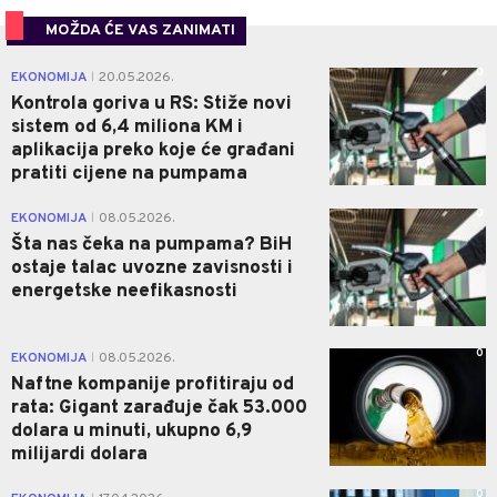
MOŽDA ĆE VAS ZANIMATI
0
EKONOMIJA
20.05.2026.
|
Kontrola goriva u RS: Stiže novi
sistem od 6,4 miliona KM i
aplikacija preko koje će građani
pratiti cijene na pumpama
0
EKONOMIJA
08.05.2026.
|
Šta nas čeka na pumpama? BiH
ostaje talac uvozne zavisnosti i
energetske neefikasnosti
0
EKONOMIJA
08.05.2026.
|
Naftne kompanije profitiraju od
rata: Gigant zarađuje čak 53.000
dolara u minuti, ukupno 6,9
milijardi dolara
0