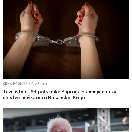
Pre 8 min
CRNA HRONIKA
|
Tužilaštvo USK potvrdilo: Supruga osumnjičena za
ubistvo muškarca u Bosanskoj Krupi
0