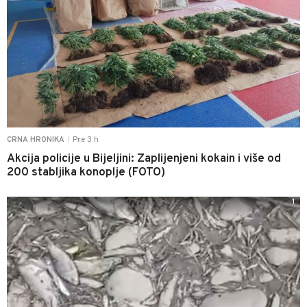
Pre 3 h
CRNA HRONIKA
|
Akcija policije u Bijeljini: Zaplijenjeni kokain i više od
200 stabljika konoplje (FOTO)
1