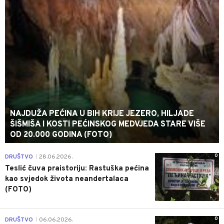
NAJDUŽA PEĆINA U BIH KRIJE JEZERO, HILJADE
ŠIŠMIŠA I KOSTI PEĆINSKOG MEDVJEDA STARE VIŠE
OD 20.000 GODINA (FOTO)
0
DRUŠTVO
28.06.2026.
|
Teslić čuva praistoriju: Rastuška pećina
kao svjedok života neandertalaca
(FOTO)
0
DRUŠTVO
06.06.2026.
|