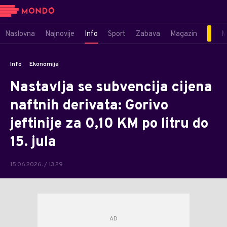
Naslovna
Najnovije
Info
Sport
Zabava
Magazin
M
Info
Ekonomija
Nastavlja se subvencija cijena
naftnih derivata: Gorivo
jeftinije za 0,10 KM po litru do
15. jula
15.06.2026. / 13:29