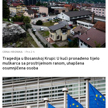
Pre 2 h
CRNA HRONIKA
|
Tragedija u Bosanskoj Krupi: U kući pronađeno tijelo
muškarca sa prostrijelnom ranom, uhapšena
osumnjičena osoba
0