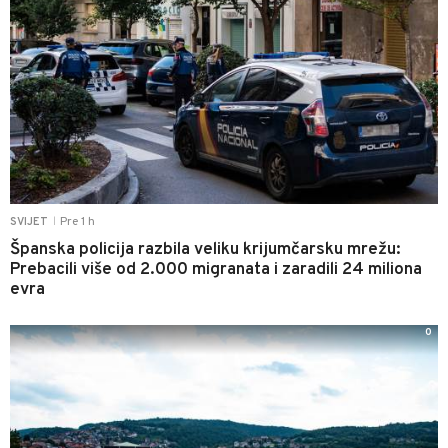
Pre 1 h
SVIJET
|
Španska policija razbila veliku krijumčarsku mrežu:
Prebacili više od 2.000 migranata i zaradili 24 miliona
evra
0