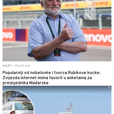
Pre 25 min
SVIJET
|
Popularniji od nobelovke i tvorca Rubikove kocke:
Zvijezda internet mima favorit u anketama za
predsjednika Mađarske
0