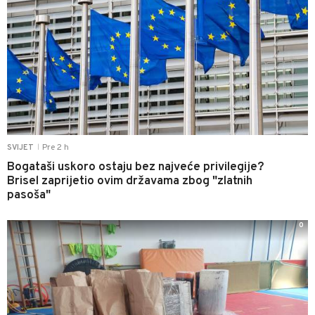
Pre 2 h
SVIJET
|
Bogataši uskoro ostaju bez najveće privilegije?
Brisel zaprijetio ovim državama zbog "zlatnih
pasoša"
0