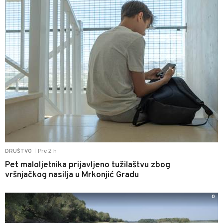
Pre 2 h
DRUŠTVO
|
Pet maloljetnika prijavljeno tužilaštvu zbog
vršnjačkog nasilja u Mrkonjić Gradu
0