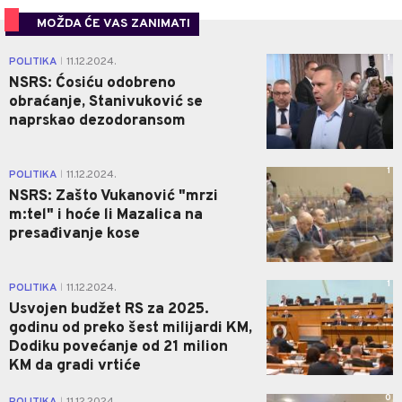
MOŽDA ĆE VAS ZANIMATI
1
POLITIKA
11.12.2024.
|
NSRS: Ćosiću odobreno
obraćanje, Stanivuković se
naprskao dezodoransom
1
POLITIKA
11.12.2024.
|
NSRS: Zašto Vukanović "mrzi
m:tel" i hoće li Mazalica na
presađivanje kose
1
POLITIKA
11.12.2024.
|
Usvojen budžet RS za 2025.
godinu od preko šest milijardi KM,
Dodiku povećanje od 21 milion
KM da gradi vrtiće
0
|