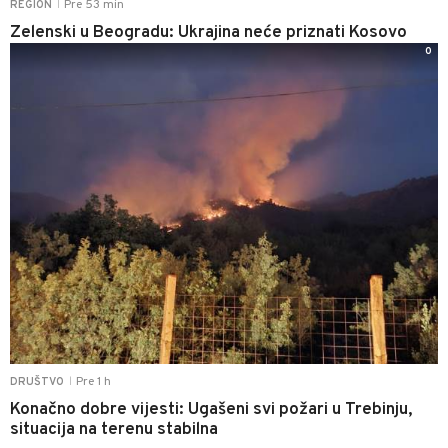
Pre 53 min
REGION
|
Zelenski u Beogradu: Ukrajina neće priznati Kosovo
0
Pre 1 h
DRUŠTVO
|
Konačno dobre vijesti: Ugašeni svi požari u Trebinju,
situacija na terenu stabilna