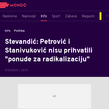
Naslovna
Najnovije
Info
Sport
Zabava
Magazin
M
Info
Politika
Stevandić: Petrović i
Stanivuković nisu prihvatili
"ponude za radikalizaciju"
11.12.2024. / 22:10