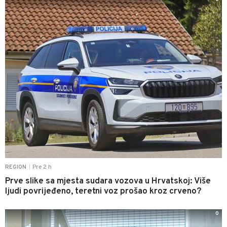
Pre 2 h
REGION
|
Prve slike sa mjesta sudara vozova u Hrvatskoj: Više
ljudi povrijeđeno, teretni voz prošao kroz crveno?
0