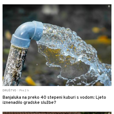
0
Pre 2 h
DRUŠTVO
|
Banjaluka na preko 40 stepeni kuburi s vodom: Ljeto
iznenadilo gradske službe?
0