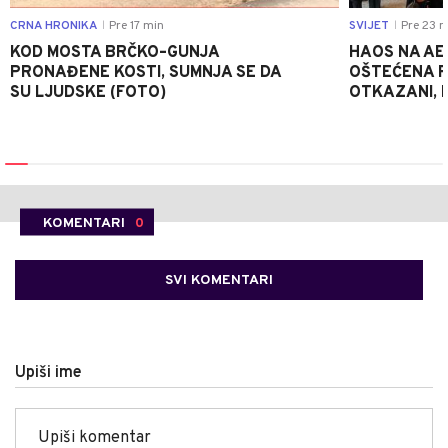
CRNA HRONIKA
Pre 17 min
SVIJET
Pre 23 m
|
|
KOD MOSTA BRČKO–GUNJA
HAOS NA AE
PRONAĐENE KOSTI, SUMNJA SE DA
OŠTEĆENA PI
SU LJUDSKE (FOTO)
OTKAZANI, P
KOMENTARI
0
SVI KOMENTARI
Upiši ime