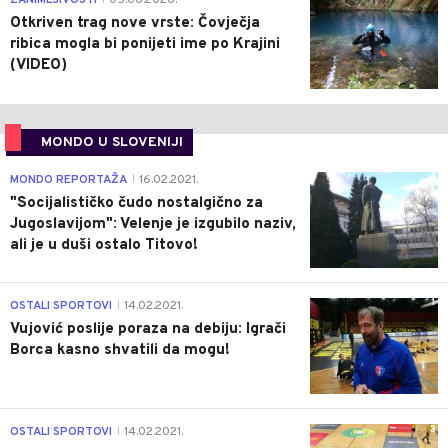
ZANIMLJIVOSTI
05.06.2026.
Otkriven trag nove vrste: Čovječja
ribica mogla bi ponijeti ime po Krajini
(VIDEO)
MONDO U SLOVENIJI
4
MONDO REPORTAŽA
16.02.2021.
|
"Socijalističko čudo nostalgično za
Jugoslavijom": Velenje je izgubilo naziv,
ali je u duši ostalo Titovo!
1
OSTALI SPORTOVI
14.02.2021.
|
Vujović poslije poraza na debiju: Igrači
Borca kasno shvatili da mogu!
3
OSTALI SPORTOVI
14.02.2021.
|