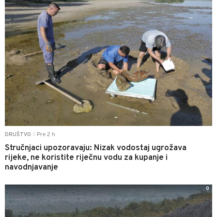
Pre 2 h
DRUŠTVO
|
Stručnjaci upozoravaju: Nizak vodostaj ugrožava
rijeke, ne koristite riječnu vodu za kupanje i
navodnjavanje
0