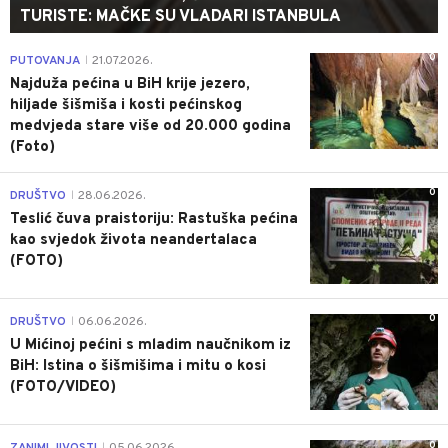
TURISTE: MAČKE SU VLADARI ISTANBULA
0
PUTOVANJA
21.07.2026.
|
Najduža pećina u BiH krije jezero,
hiljade šišmiša i kosti pećinskog
medvjeda stare više od 20.000 godina
(Foto)
0
DRUŠTVO
28.06.2026.
|
Teslić čuva praistoriju: Rastuška pećina
kao svjedok života neandertalaca
(FOTO)
0
DRUŠTVO
06.06.2026.
|
U Mićinoj pećini s mladim naučnikom iz
BiH: Istina o šišmišima i mitu o kosi
(FOTO/VIDEO)
0
|