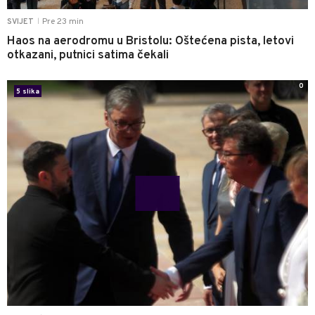
Pre 23 min
SVIJET
|
Haos na aerodromu u Bristolu: Oštećena pista, letovi
otkazani, putnici satima čekali
0
5 slika