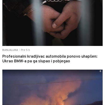
Pre 5 h
BANJALUKA
|
Profesionalni kradljivac automobila ponovo uhapšen:
Ukrao BMW-a pa ga slupao i pobjegao
0