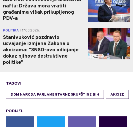
SDS traži zamrzavanje akciza na
naftu: Država mora vratiti
građanima višak prikupljenog
PDV-a
0
POLITIKA
17.03.2026.
|
Stanivuković pozdravio
usvajanje izmjena Zakona o
akcizama: "SNSD-ovo odbijanje
dokaz njihove destruktivne
politike"
TAGOVI
DOM NARODA PARLAMENTARNE SKUPŠTINE BIH
AKCIZE
PODIJELI