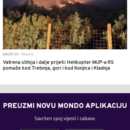
Pre 6 h
DRUŠTVO
|
Vatrena stihija i dalje prijeti: Helikopter MUP-a RS
pomaže kod Trebinja, gori i kod Konjica i Kladnja
PREUZMI NOVU MONDO APLIKACIJU
Savršen spoj vijesti i zabave.