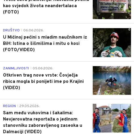
kao svjedok života neandertalaca
(FOTO)
0
DRUŠTVO
06.06.2026.
|
U Mićinoj pećini s mladim naučnikom iz
BiH: Istina o šišmišima i mitu o kosi
(FOTO/VIDEO)
0
ZANIMLJIVOSTI
05.06.2026.
|
Otkriven trag nove vrste: Čovječja
ribica mogla bi ponijeti ime po Krajini
(VIDEO)
0
REGION
29.05.2026.
|
Sam među vukovima i šakalima:
Nevjerovatna reportaža o jedinom
stanovniku zaboravljenog zaseoka u
Dalmaciji (VIDEO)