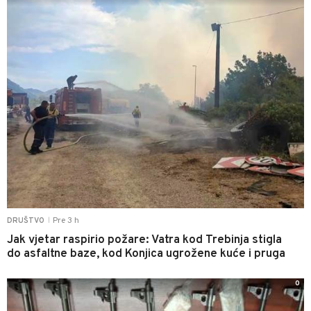
Pre 3 h
DRUŠTVO
|
Jak vjetar raspirio požare: Vatra kod Trebinja stigla
do asfaltne baze, kod Konjica ugrožene kuće i pruga
0