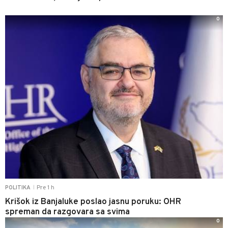
0
Pre 1 h
POLITIKA
|
Krišok iz Banjaluke poslao jasnu poruku: OHR
spreman da razgovara sa svima
0