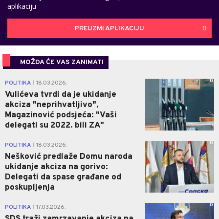
aplikaciju
PREUZMI APLIKACIJU
MOŽDA ĆE VAS ZANIMATI
0
POLITIKA
18.03.2026.
|
Vulićeva tvrdi da je ukidanje
akciza "neprihvatljivo",
Magazinović podsjeća: "Vaši
delegati su 2022. bili ZA"
0
POLITIKA
18.03.2026.
|
Nešković predlaže Domu naroda
ukidanje akciza na gorivo:
Delegati da spase građane od
poskupljenja
0
POLITIKA
17.03.2026.
|