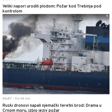
Veliki napori urodili plodom: Požar kod Trebinja pod
kontrolom
0
Pre 48 min
SVIJET
|
Ruski dronovi napali njemački teretni brod: Drama u
Crnom moru, izbio jeziv požar