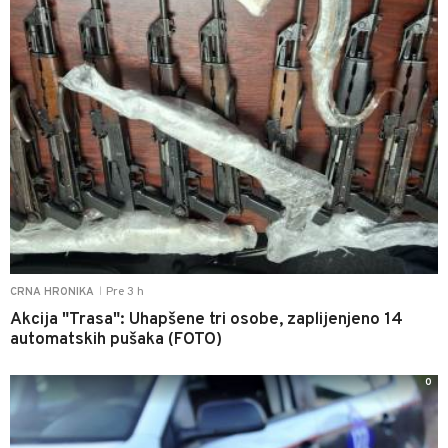
Pre 3 h
CRNA HRONIKA
|
Akcija "Trasa": Uhapšene tri osobe, zaplijenjeno 14
automatskih pušaka (FOTO)
0