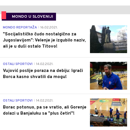
MONDO U SLOVENIJI
4
MONDO REPORTAŽA
16.02.2021.
|
"Socijalističko čudo nostalgično za
Jugoslavijom": Velenje je izgubilo naziv,
ali je u duši ostalo Titovo!
1
OSTALI SPORTOVI
14.02.2021.
|
Vujović poslije poraza na debiju: Igrači
Borca kasno shvatili da mogu!
3
OSTALI SPORTOVI
14.02.2021.
|
Borac potonuo, pa se vratio, ali Gorenje
dolazi u Banjaluku sa "plus četiri"!