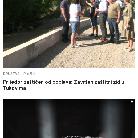
Pre 5 h
DRUŠTVO
|
Prijedor zaštićen od poplava: Završen zaštitni zid u
Tukovima
0