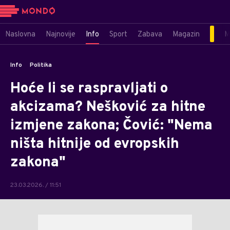
Naslovna
Najnovije
Info
Sport
Zabava
Magazin
M
Info
Politika
Hoće li se raspravljati o
akcizama? Nešković za hitne
izmjene zakona; Čović: "Nema
ništa hitnije od evropskih
zakona"
23.03.2026. / 11:51