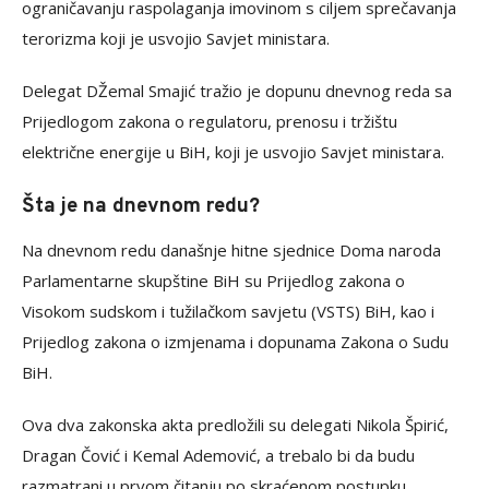
ograničavanju raspolaganja imovinom s ciljem sprečavanja
terorizma koji je usvojio Savjet ministara.
Delegat DŽemal Smajić tražio je dopunu dnevnog reda sa
Prijedlogom zakona o regulatoru, prenosu i tržištu
električne energije u BiH, koji je usvojio Savjet ministara.
Šta je na dnevnom redu?
Na dnevnom redu današnje hitne sjednice Doma naroda
Parlamentarne skupštine BiH su Prijedlog zakona o
Visokom sudskom i tužilačkom savjetu (VSTS) BiH, kao i
Prijedlog zakona o izmjenama i dopunama Zakona o Sudu
BiH.
Ova dva zakonska akta predložili su delegati Nikola Špirić,
Dragan Čović i Kemal Ademović, a trebalo bi da budu
razmatrani u prvom čitanju po skraćenom postupku,