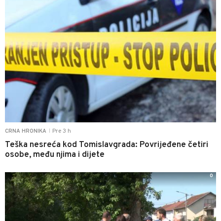
Pre 3 h
CRNA HRONIKA
|
Teška nesreća kod Tomislavgrada: Povrijeđene četiri
osobe, među njima i dijete
0