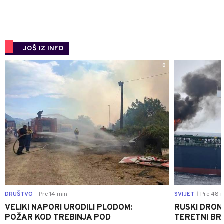
JOŠ IZ INFO
0
DRUŠTVO
Pre 14 min
SVIJET
Pre 48 
|
|
VELIKI NAPORI URODILI PLODOM:
RUSKI DRON
POŽAR KOD TREBINJA POD
TERETNI BR