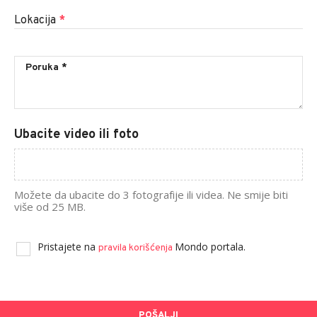
Lokacija
*
Ubacite video ili foto
Možete da ubacite do 3 fotografije ili videa. Ne smije biti
više od 25 MB.
Pristajete na
Mondo portala.
pravila korišćenja
POŠALJI