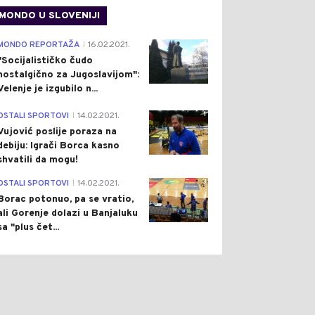
MONDO U SLOVENIJI
4
MONDO REPORTAŽA
16.02.2021.
|
"Socijalističko čudo
nostalgično za Jugoslavijom":
Velenje je izgubilo n...
1
OSTALI SPORTOVI
14.02.2021.
|
Vujović poslije poraza na
debiju: Igrači Borca kasno
shvatili da mogu!
3
OSTALI SPORTOVI
14.02.2021.
|
Borac potonuo, pa se vratio,
ali Gorenje dolazi u Banjaluku
sa "plus čet...