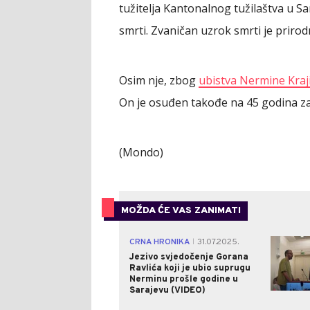
tužitelja Kantonalnog tužilaštva u Sar
smrti. Zvaničan uzrok smrti je prirod
Osim nje, zbog
ubistva Nermine Kra
On je osuđen takođe na 45 godina za
(Mondo)
MOŽDA ĆE VAS ZANIMATI
CRNA HRONIKA
31.07.2025.
|
Jezivo svjedočenje Gorana
Ravlića koji je ubio suprugu
Nerminu prošle godine u
Sarajevu (VIDEO)