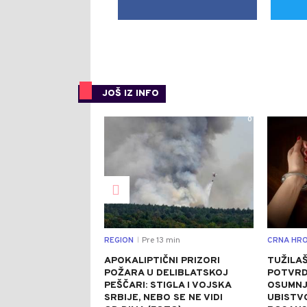
JOŠ IZ INFO
0
REGION
Pre 13 min
CRNA HRO
|
APOKALIPTIČNI PRIZORI
TUŽILA
POŽARA U DELIBLATSKOJ
POTVRD
PEŠČARI: STIGLA I VOJSKA
OSUMNJ
SRBIJE, NEBO SE NE VIDI
UBISTV