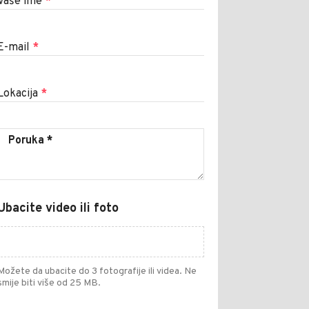
Vaše ime
*
E-mail
*
Lokacija
*
Ubacite video ili foto
Možete da ubacite do 3 fotografije ili videa. Ne
smije biti više od 25 MB.