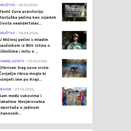
0
DRUŠTVO
28.06.2026.
|
Teslić čuva praistoriju:
Rastuška pećina kao svjedok
života neandertalac...
0
DRUŠTVO
06.06.2026.
|
U Mićinoj pećini s mladim
naučnikom iz BiH: Istina o
šišmišima i mitu o ...
0
ZANIMLJIVOSTI
05.06.2026.
|
Otkriven trag nove vrste:
Čovječja ribica mogla bi
ponijeti ime po Kraji...
0
REGION
29.05.2026.
|
Sam među vukovima i
šakalima: Nevjerovatna
reportaža o jedinom
stanovnik...