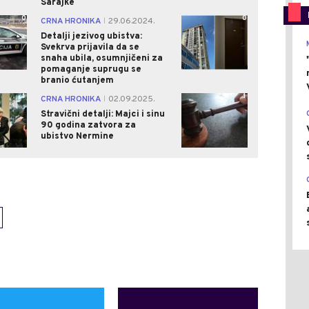
Sarajke
0
0
CRNA HRONIKA
29.06.2024.
|
Detalji jezivog ubistva:
Svekrva prijavila da se
snaha ubila, osumnjičeni za
pomaganje suprugu se
branio ćutanjem
1
1
CRNA HRONIKA
02.09.2025.
|
Stravični detalji: Majci i sinu
90 godina zatvora za
ubistvo Nermine