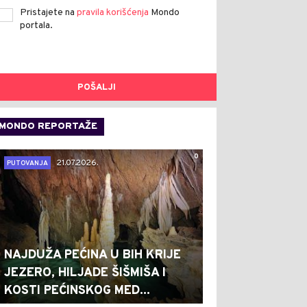
Pristajete na
pravila korišćenja
Mondo
portala.
POŠALJI
MONDO REPORTAŽE
0
21.07.2026.
PUTOVANJA
NAJDUŽA PEĆINA U BIH KRIJE
JEZERO, HILJADE ŠIŠMIŠA I
KOSTI PEĆINSKOG MED...