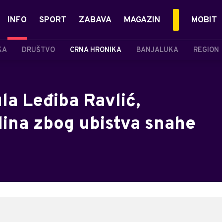
INFO
SPORT
ZABAVA
MAGAZIN
MOBIT
KA
DRUŠTVO
CRNA HRONIKA
BANJALUKA
REGION
la Leđiba Ravlić,
ina zbog ubistva snahe