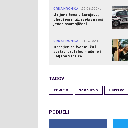
CRNA HRONIKA
29.06.2024.
|
Ubijena žena u Sarajevu,
uhapšeni muž, svekrva i još
jedan osumnjičeni
CRNA HRONIKA
01.07.2024.
|
Određen pritvor mužu i
svekrvi brutalno mučene i
ubijene Sarajke
TAGOVI
FEMICID
SARAJEVO
UBISTVO
PODIJELI