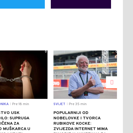
0
0
NIKA
Pre 18 min
SVIJET
Pre 35 min
REGI
|
|
ŠTVO USK
POPULARNIJI OD
ZAD
ILO: SUPRUGA
NOBELOVKE I TVORCA
IST
IČENA ZA
RUBIKOVE KOCKE:
GRA
O MUŠKARCA U
ZVIJEZDA INTERNET MIMA
PRO