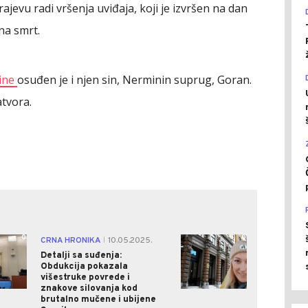
ajevu radi vršenja uviđaja, koji je izvršen na dan
na smrt.
jine
osuđen je i njen sin, Nerminin suprug, Goran.
tvora.
0
0
CRNA HRONIKA
10.05.2025.
|
Detalji sa suđenja:
Obdukcija pokazala
višestruke povrede i
znakove silovanja kod
brutalno mučene i ubijene