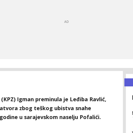
KPZ) Igman preminula je Leđiba Ravlić,
zatvora zbog teškog ubistva snahe
 godine u sarajevskom naselju Pofalići.