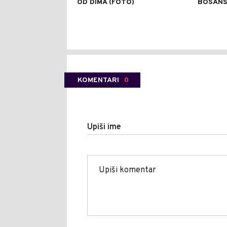
OD DIMA (FOTO)
BOSANS
KOMENTARI
0
Upiši ime