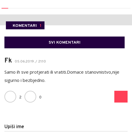
KOMENTARI
1
SVI KOMENTARI
Fk
05.06.2019. / 21:10
Samo ih sve protjerati ili vratiti.Domace stanovnistvo,nije
sigurno i bezbjedno.
2
0
Upiši ime