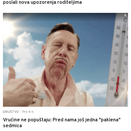
poslali nova upozorenja roditeljima
0
Pre 4 h
DRUŠTVO
|
Vrućine ne popuštaju: Pred nama još jedna "paklena"
sedmica