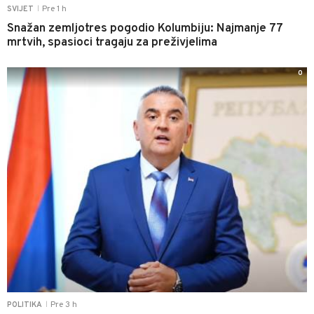
Pre 1 h
SVIJET
|
Snažan zemljotres pogodio Kolumbiju: Najmanje 77
mrtvih, spasioci tragaju za preživjelima
0
Pre 3 h
POLITIKA
|