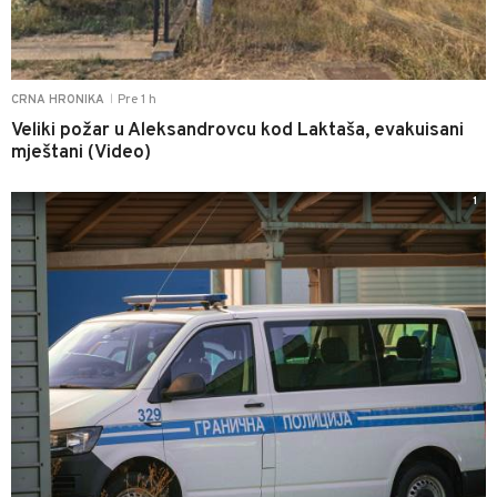
Pre 1 h
CRNA HRONIKA
|
Veliki požar u Aleksandrovcu kod Laktaša, evakuisani
mještani (Video)
1