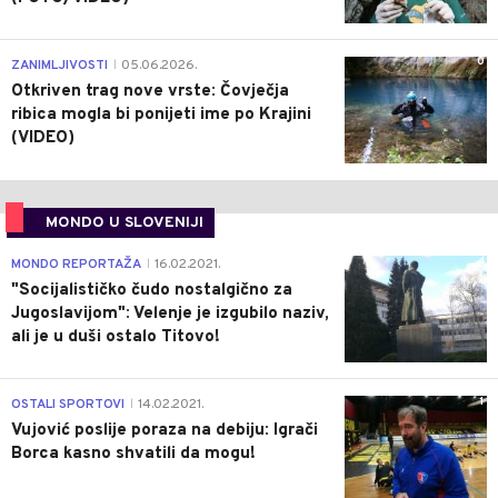
0
ZANIMLJIVOSTI
05.06.2026.
|
Otkriven trag nove vrste: Čovječja
ribica mogla bi ponijeti ime po Krajini
(VIDEO)
MONDO U SLOVENIJI
4
MONDO REPORTAŽA
16.02.2021.
|
"Socijalističko čudo nostalgično za
Jugoslavijom": Velenje je izgubilo naziv,
ali je u duši ostalo Titovo!
1
OSTALI SPORTOVI
14.02.2021.
|
Vujović poslije poraza na debiju: Igrači
Borca kasno shvatili da mogu!