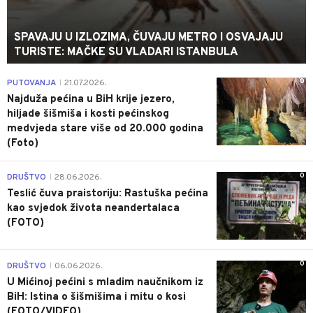
SPAVAJU U IZLOZIMA, ČUVAJU METRO I OSVAJAJU
TURISTE: MAČKE SU VLADARI ISTANBULA
0
PUTOVANJA
21.07.2026.
|
Najduža pećina u BiH krije jezero,
hiljade šišmiša i kosti pećinskog
medvjeda stare više od 20.000 godina
(Foto)
0
DRUŠTVO
28.06.2026.
|
Teslić čuva praistoriju: Rastuška pećina
kao svjedok života neandertalaca
(FOTO)
0
DRUŠTVO
06.06.2026.
|
U Mićinoj pećini s mladim naučnikom iz
BiH: Istina o šišmišima i mitu o kosi
(FOTO/VIDEO)