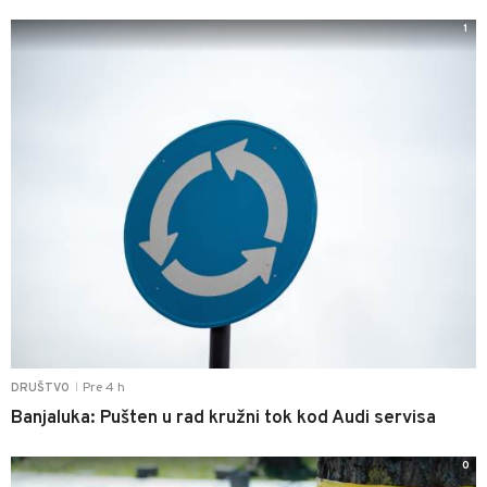
1
Pre 4 h
DRUŠTVO
|
Banjaluka: Pušten u rad kružni tok kod Audi servisa
0