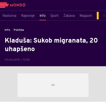
Naslovna
Najnovije
Info
Sport
Zabava
Magazin
M
Info
Politika
Kladuša: Sukob migranata, 20
uhapšeno
05.06.2019. / 13:08