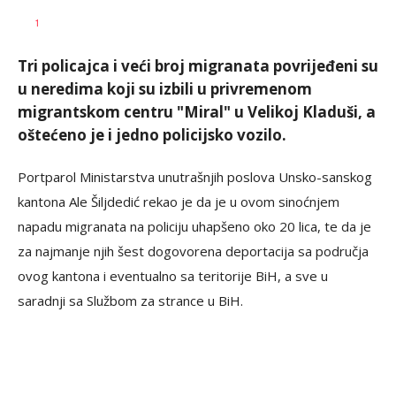
SRNA
AUTOR
1
1
Tri policajca i veći broj migranata povrijeđeni su
u neredima koji su izbili u privremenom
migrantskom centru "Miral" u Velikoj Kladuši, a
oštećeno je i jedno policijsko vozilo.
Portparol Ministarstva unutrašnjih poslova Unsko-sanskog
kantona Ale Šiljdedić rekao je da je u ovom sinoćnjem
napadu migranata na policiju uhapšeno oko 20 lica, te da je
za najmanje njih šest dogovorena deportacija sa područja
ovog kantona i eventualno sa teritorije BiH, a sve u
saradnji sa Službom za strance u BiH.