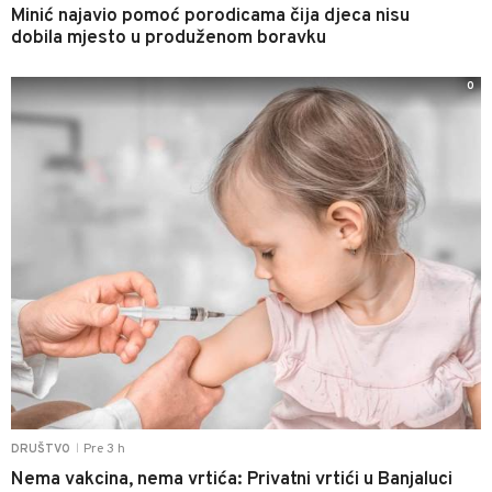
Minić najavio pomoć porodicama čija djeca nisu
dobila mjesto u produženom boravku
0
Pre 3 h
DRUŠTVO
|
Nema vakcina, nema vrtića: Privatni vrtići u Banjaluci