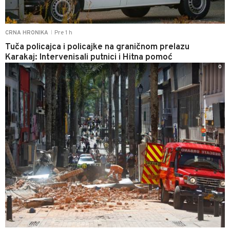
Pre 1 h
CRNA HRONIKA
|
Tuča policajca i policajke na graničnom prelazu
Karakaj: Intervenisali putnici i Hitna pomoć
0