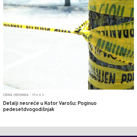
Pre 6 h
CRNA HRONIKA
|
Detalji nesreće u Kotor Varošu: Poginuo
pedesetdvogodišnjak