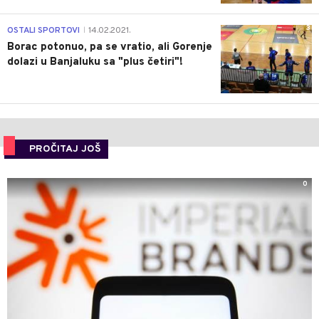
3
OSTALI SPORTOVI
14.02.2021.
|
Borac potonuo, pa se vratio, ali Gorenje
dolazi u Banjaluku sa "plus četiri"!
PROČITAJ JOŠ
0