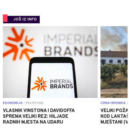
JOŠ IZ INFO
0
EKONOMIJA
Pre 55 min
CRNA HRONIKA
|
|
VLASNIK VINSTONA I DAVIDOFFA
VELIKI POŽ
SPREMA VELIKI REZ: HILJADE
KOD LAKTAŠ
RADNIH MJESTA NA UDARU
MJEŠTANI (V