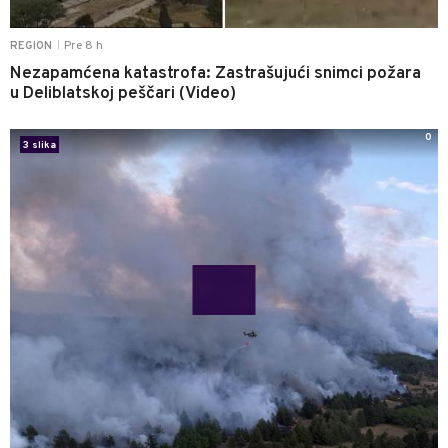
Pre 8 h
REGION
|
Nezapamćena katastrofa: Zastrašujući snimci požara
u Deliblatskoj peščari (Video)
0
3 slika