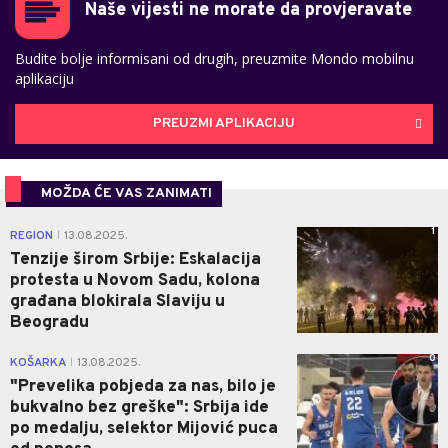
Naše vijesti ne morate da provjeravate
Budite bolje informisani od drugih, preuzmite Mondo mobilnu
aplikaciju
PREUZMI APLIKACIJU
MOŽDA ĆE VAS ZANIMATI
1
REGION
13.08.2025.
|
Tenzije širom Srbije: Eskalacija
protesta u Novom Sadu, kolona
građana blokirala Slaviju u
Beogradu
0
KOŠARKA
13.08.2025.
|
"Prevelika pobjeda za nas, bilo je
bukvalno bez greške": Srbija ide
po medalju, selektor Mijović puca