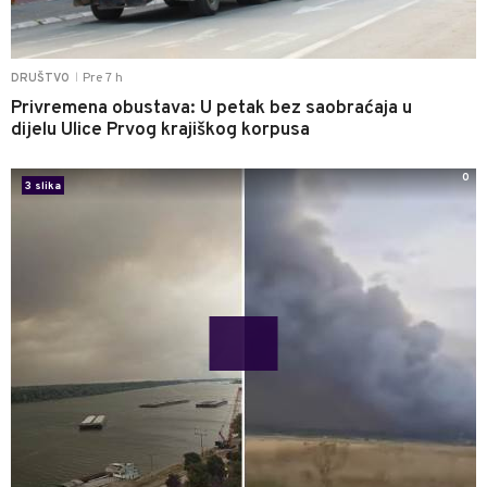
Pre 7 h
DRUŠTVO
|
Privremena obustava: U petak bez saobraćaja u
dijelu Ulice Prvog krajiškog korpusa
0
3 slika