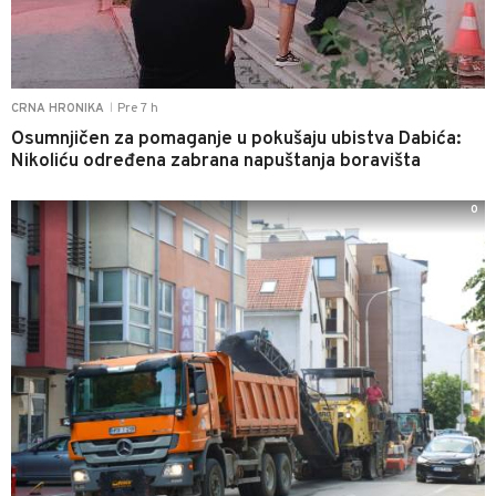
Pre 7 h
CRNA HRONIKA
|
Osumnjičen za pomaganje u pokušaju ubistva Dabića:
Nikoliću određena zabrana napuštanja boravišta
0