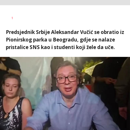
Dušan
AUTOR
1
Volaš
Predsjednik Srbije Aleksandar Vučić se obratio iz
Pionirskog parka u Beogradu, gdje se nalaze
pristalice SNS kao i studenti koji žele da uče.