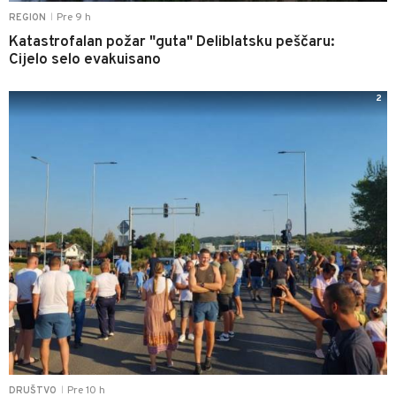
Pre 9 h
REGION
|
Katastrofalan požar "guta" Deliblatsku peščaru:
Cijelo selo evakuisano
2
Pre 10 h
DRUŠTVO
|