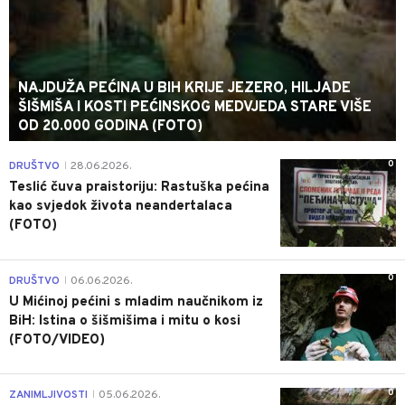
NAJDUŽA PEĆINA U BIH KRIJE JEZERO, HILJADE
ŠIŠMIŠA I KOSTI PEĆINSKOG MEDVJEDA STARE VIŠE
OD 20.000 GODINA (FOTO)
0
DRUŠTVO
28.06.2026.
|
Teslić čuva praistoriju: Rastuška pećina
kao svjedok života neandertalaca
(FOTO)
0
DRUŠTVO
06.06.2026.
|
U Mićinoj pećini s mladim naučnikom iz
BiH: Istina o šišmišima i mitu o kosi
(FOTO/VIDEO)
0
ZANIMLJIVOSTI
05.06.2026.
|