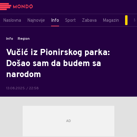
Naslovna
Najnovije
Info
Sport
Zabava
Magazin
M
Info
Region
Vučić iz Pionirskog parka:
Došao sam da budem sa
narodom
13.08.2025. / 22:58