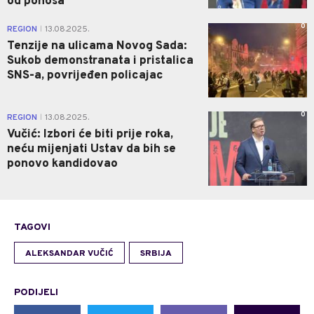
od ponosa
0
REGION
13.08.2025.
|
Tenzije na ulicama Novog Sada:
Sukob demonstranata i pristalica
SNS-a, povrijeđen policajac
0
REGION
13.08.2025.
|
Vučić: Izbori će biti prije roka,
neću mijenjati Ustav da bih se
ponovo kandidovao
TAGOVI
ALEKSANDAR VUČIĆ
SRBIJA
PODIJELI