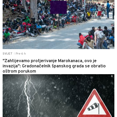
Pre 6 h
SVIJET
|
"Zahtijevamo protjerivanje Marokanaca, ovo je
invazija": Gradonačelnik španskog grada se obratio
oštrom porukom
0