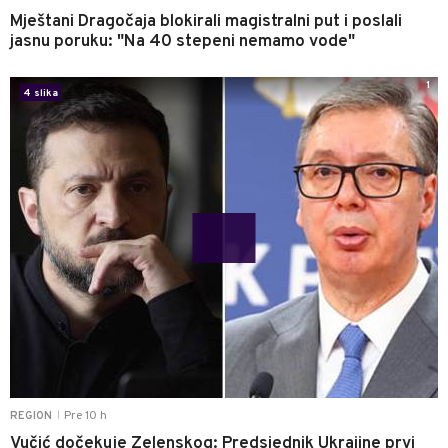
Mještani Dragočaja blokirali magistralni put i poslali
jasnu poruku: "Na 40 stepeni nemamo vode"
1
4 slika
Pre 10 h
REGION
|
Vučić dočekuje Zelenskog: Predsjednik Ukrajine prvi