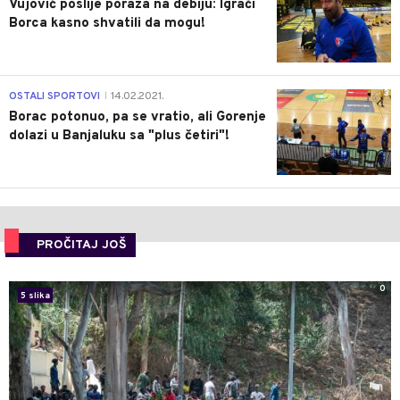
Vujović poslije poraza na debiju: Igrači
Borca kasno shvatili da mogu!
3
OSTALI SPORTOVI
14.02.2021.
|
Borac potonuo, pa se vratio, ali Gorenje
dolazi u Banjaluku sa "plus četiri"!
PROČITAJ JOŠ
0
5 slika