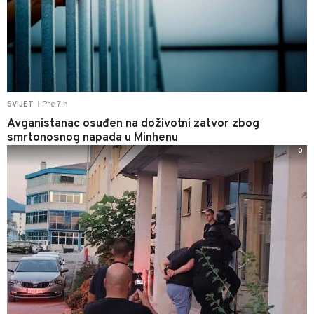
Pre 7 h
SVIJET
|
Avganistanac osuđen na doživotni zatvor zbog
smrtonosnog napada u Minhenu
0