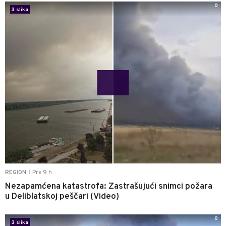
0
3 slika
Pre 9 h
REGION
|
Nezapamćena katastrofa: Zastrašujući snimci požara
u Deliblatskoj peščari (Video)
0
3 slika