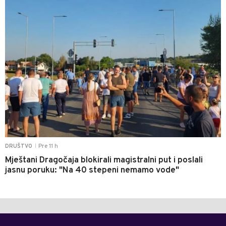
Pre 11 h
DRUŠTVO
|
Mještani Dragočaja blokirali magistralni put i poslali
jasnu poruku: "Na 40 stepeni nemamo vode"