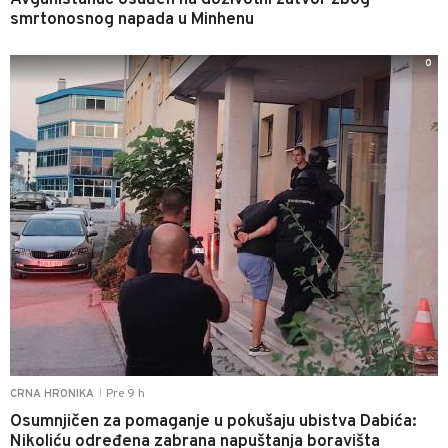
Avganistanac osuđen na doživotni zatvor zbog
smrtonosnog napada u Minhenu
0
Pre 9 h
CRNA HRONIKA
|
Osumnjičen za pomaganje u pokušaju ubistva Dabića:
Nikoliću određena zabrana napuštanja boravišta