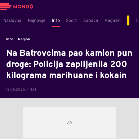
Naslovna
Najnovije
Info
Sport
Zabava
Magazin
M
Info
Region
Na Batrovcima pao kamion pun
droge: Policija zaplijenila 200
kilograma marihuane i kokain
12.05.2026. / 11:14