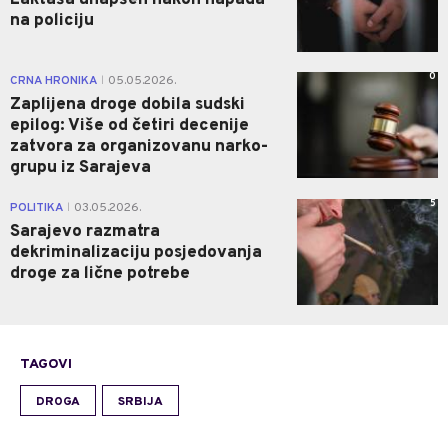
Laktaša uhapšen nakon napada
na policiju
0
CRNA HRONIKA
05.05.2026.
|
Zaplijena droge dobila sudski
epilog: Više od četiri decenije
zatvora za organizovanu narko-
grupu iz Sarajeva
5
POLITIKA
03.05.2026.
|
Sarajevo razmatra
dekriminalizaciju posjedovanja
droge za lične potrebe
TAGOVI
DROGA
SRBIJA