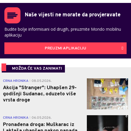
Naše vijesti ne morate da provjeravate
Budite bolje informisani od drugih, preuzmite Mondo mobilnu
aplikaciju
PREUZMI APLIKACIJU
MOŽDA ĆE VAS ZANIMATI
0
CRNA HRONIKA
08.05.2026.
|
Akcija "Stranger": Uhapšen 29-
godišnji Sudanac, oduzeto više
vrsta droge
0
CRNA HRONIKA
06.05.2026.
|
Pronađena droga: Muškarac iz