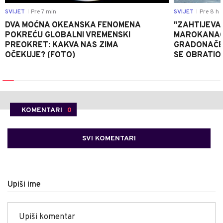
SVIJET
Pre 7 min
SVIJET
Pre 8 h
|
|
DVA MOĆNA OKEANSKA FENOMENA
"ZAHTIJEVA
POKREĆU GLOBALNI VREMENSKI
MAROKANACA
PREOKRET: KAKVA NAS ZIMA
GRADONAČE
OČEKUJE? (FOTO)
SE OBRATI
KOMENTARI
0
SVI KOMENTARI
Upiši ime