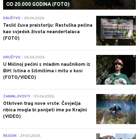
OD 20.000 GODINA (FOTO)
0
DRUŠTVO
28.06.2026.
|
Teslić čuva praistoriju: Rastuška pećina
kao svjedok života neandertalaca
(FOTO)
0
DRUŠTVO
06.06.2026.
|
U Mićinoj pećini s mladim naučnikom iz
BiH: Istina o šišmišima i mitu o kosi
(FOTO/VIDEO)
0
ZANIMLJIVOSTI
05.06.2026.
|
Otkriven trag nove vrste: Čovječja
ribica mogla bi ponijeti ime po Krajini
(VIDEO)
0
REGION
29.05.2026.
|