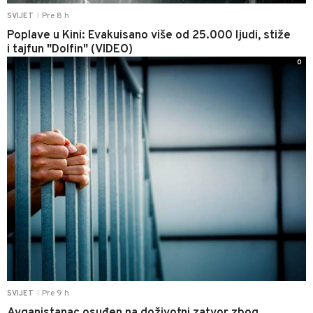
Pre 8 h
SVIJET
|
Poplave u Kini: Evakuisano više od 25.000 ljudi, stiže
i tajfun "Dolfin" (VIDEO)
0
Pre 9 h
SVIJET
|