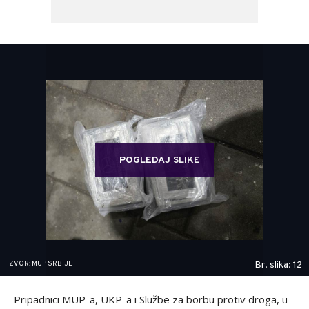
POGLEDAJ SLIKE
IZVOR: MUP SRBIJE
Br. slika: 12
Pripadnici MUP-a, UKP-a i Službe za borbu protiv droga, u