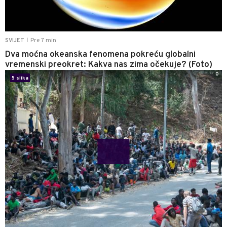
Pre 7 min
SVIJET
|
Dva moćna okeanska fenomena pokreću globalni
vremenski preokret: Kakva nas zima očekuje? (Foto)
0
5 slika