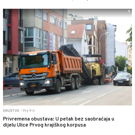
0
Pre 9 h
DRUŠTVO
|
Privremena obustava: U petak bez saobraćaja u
dijelu Ulice Prvog krajiškog korpusa