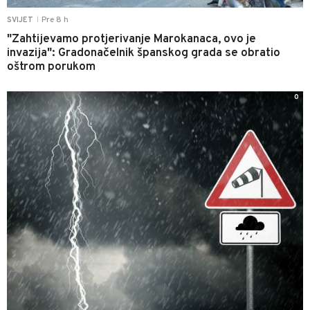
Pre 8 h
SVIJET
|
"Zahtijevamo protjerivanje Marokanaca, ovo je
invazija": Gradonačelnik španskog grada se obratio
oštrom porukom
0