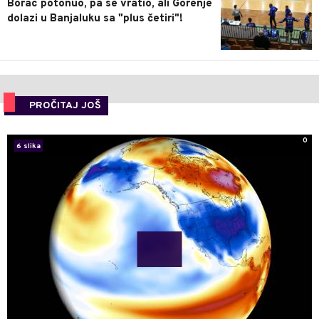
Borac potonuo, pa se vratio, ali Gorenje
dolazi u Banjaluku sa "plus četiri"!
PROČITAJ JOŠ
0
6 slika