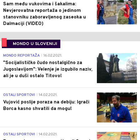
Sam među vukovima i šakalima:
Nevjerovatna reportaža o jedinom
stanovniku zaboravljenog zaseoka u
Dalmaciji (VIDEO)
MONDO U SLOVENIJI
4
MONDO REPORTAŽA
16.02.2021.
|
"Socijalističko čudo nostalgično za
Jugoslavijom": Velenje je izgubilo naziv,
ali je u duši ostalo Titovo!
1
OSTALI SPORTOVI
14.02.2021.
|
Vujović poslije poraza na debiju: Igrači
Borca kasno shvatili da mogu!
3
OSTALI SPORTOVI
14.02.2021.
|