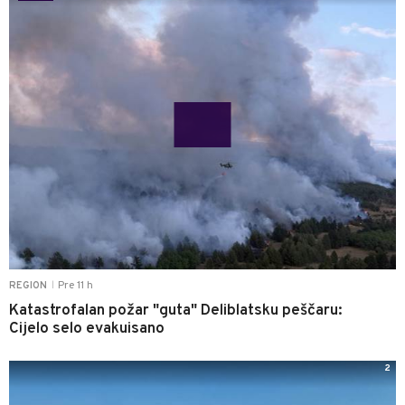
Pre 11 h
REGION
|
Katastrofalan požar "guta" Deliblatsku peščaru:
Cijelo selo evakuisano
2