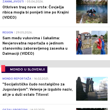
0
ZANIMLJIVOSTI
05.06.2026.
|
Otkriven trag nove vrste: Čovječja
ribica mogla bi ponijeti ime po Krajini
(VIDEO)
0
REGION
29.05.2026.
|
Sam među vukovima i šakalima:
Nevjerovatna reportaža o jedinom
stanovniku zaboravljenog zaseoka u
Dalmaciji (VIDEO)
MONDO U SLOVENIJI
4
MONDO REPORTAŽA
16.02.2021.
|
"Socijalističko čudo nostalgično za
Jugoslavijom": Velenje je izgubilo naziv,
ali je u duši ostalo Titovo!
1
OSTALI SPORTOVI
14.02.2021.
|