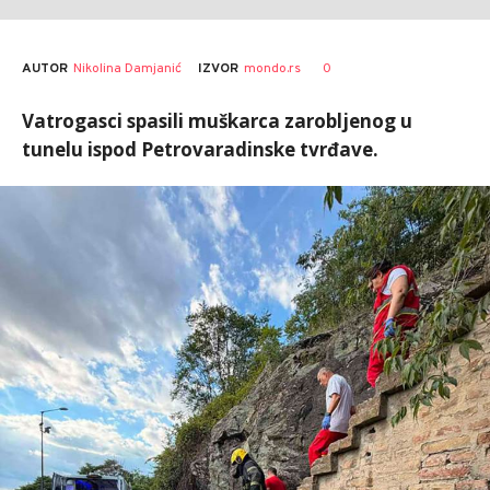
AUTOR
Nikolina Damjanić
0
IZVOR
mondo.rs
Vatrogasci spasili muškarca zarobljenog u
tunelu ispod Petrovaradinske tvrđave.