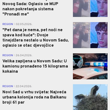
Novog Sada: Oglasio se MUP
nakon pokretanja sistema
"Pronađi me"
0
REGION
02.05.2026.
|
"Pet dana je nema, pet noći ne
spava kod kuće": Dvoje
tinejdžera nestalo u Novom Sadu,
oglasio se otac djevojčice
0
REGION
26.04.2026.
|
Velika zapljena u Novom Sadu: U
kamionu pronađeno 15 kilograma
kokaina
0
REGION
22.04.2026.
|
Novi Sad u vrhu svijeta: Najveća
urbana kolonija roda na Balkanu
broji 61 par