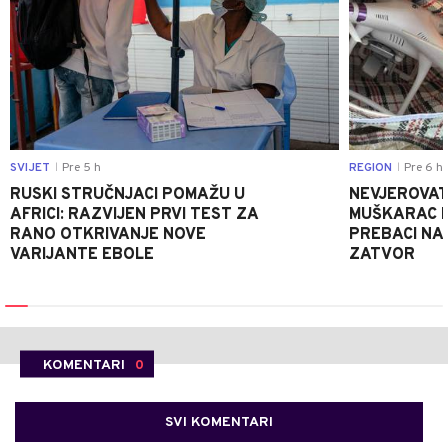
SVIJET
Pre 5 h
REGION
Pre 6 h
|
|
RUSKI STRUČNJACI POMAŽU U
NEVJEROVATA
AFRICI: RAZVIJEN PRVI TEST ZA
MUŠKARAC H
RANO OTKRIVANJE NOVE
PREBACI NA
VARIJANTE EBOLE
ZATVOR
KOMENTARI
0
SVI KOMENTARI