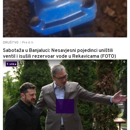
Pre 6 h
DRUŠTVO
|
Sabotaža u Banjaluci: Nesavjesni pojedinci uništili
ventil i isušili rezervoar vode u Rekavicama (FOTO)
0
5 slika