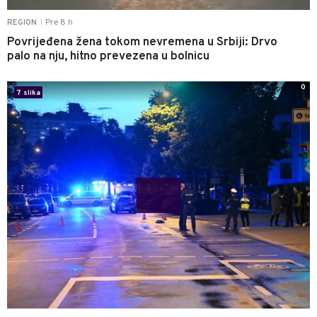
Pre 8 h
REGION
|
Povrijeđena žena tokom nevremena u Srbiji: Drvo
palo na nju, hitno prevezena u bolnicu
0
7 slika