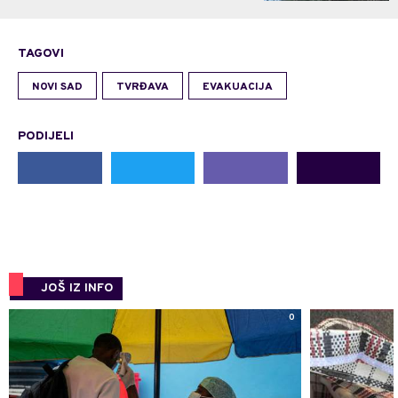
TAGOVI
NOVI SAD
TVRĐAVA
EVAKUACIJA
PODIJELI
JOŠ IZ INFO
0