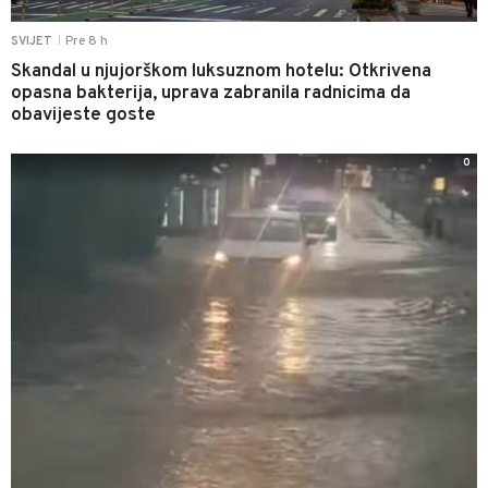
Pre 8 h
SVIJET
|
Skandal u njujorškom luksuznom hotelu: Otkrivena
opasna bakterija, uprava zabranila radnicima da
obavijeste goste
0