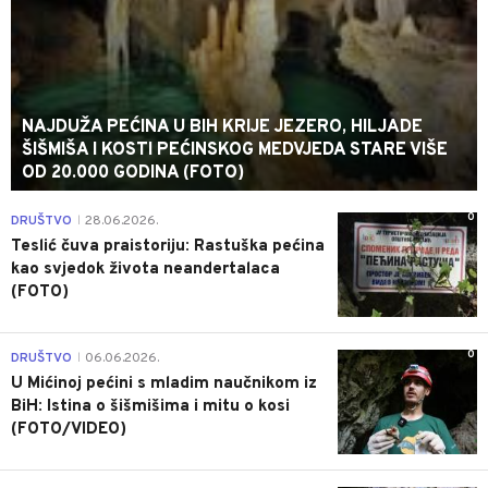
NAJDUŽA PEĆINA U BIH KRIJE JEZERO, HILJADE
ŠIŠMIŠA I KOSTI PEĆINSKOG MEDVJEDA STARE VIŠE
OD 20.000 GODINA (FOTO)
0
DRUŠTVO
28.06.2026.
|
Teslić čuva praistoriju: Rastuška pećina
kao svjedok života neandertalaca
(FOTO)
0
DRUŠTVO
06.06.2026.
|
U Mićinoj pećini s mladim naučnikom iz
BiH: Istina o šišmišima i mitu o kosi
(FOTO/VIDEO)