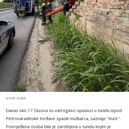
IZVOR: KURIR
Danas oko 17 časova su vatrogasci-spasioci u tunelu ispod
Petrovaradinske tvrđave spasili muškarca, saznaje "Kurir".
Povrijeđena osoba bila je zarobljena u tunelu kojim je