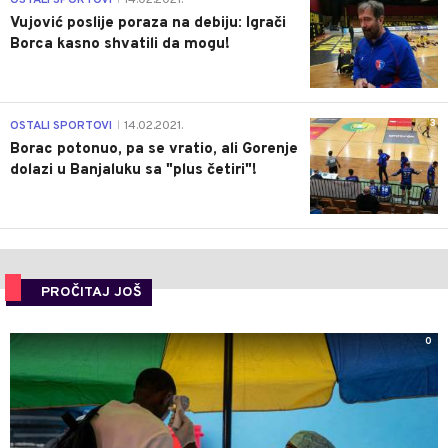
Vujović poslije poraza na debiju: Igrači
Borca kasno shvatili da mogu!
3
OSTALI SPORTOVI
14.02.2021.
|
Borac potonuo, pa se vratio, ali Gorenje
dolazi u Banjaluku sa "plus četiri"!
PROČITAJ JOŠ
0