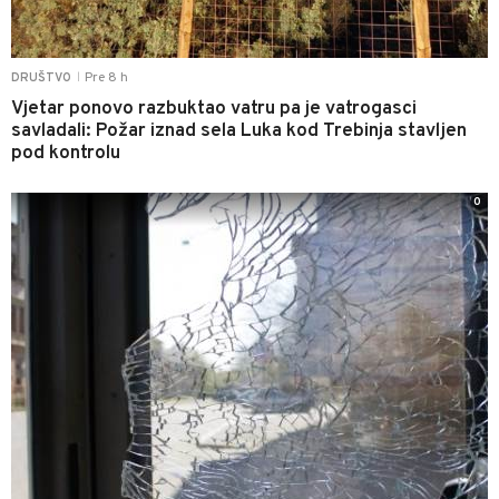
Pre 8 h
DRUŠTVO
|
Vjetar ponovo razbuktao vatru pa je vatrogasci
savladali: Požar iznad sela Luka kod Trebinja stavljen
pod kontrolu
0