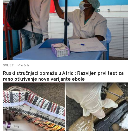
Pre 5 h
SVIJET
|
Ruski stručnjaci pomažu u Africi: Razvijen prvi test za
rano otkrivanje nove varijante ebole
0