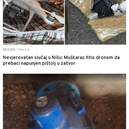
Pre 6 h
REGION
|
Nevjerovatan slučaj u Nišu: Muškarac htio dronom da
prebaci napunjen pištolj u zatvor
1