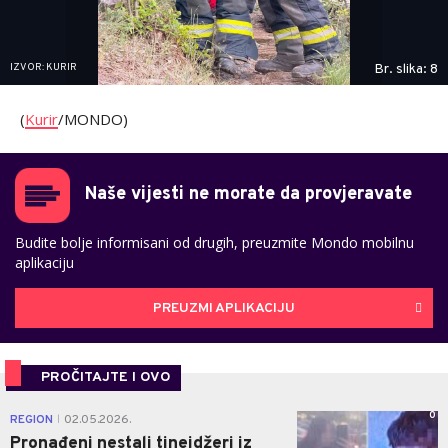
IZVOR: KURIR
Br. slika: 8
(
Kurir
/MONDO)
Naše vijesti ne morate da provjeravate
Budite bolje informisani od drugih, preuzmite Mondo mobilnu
aplikaciju
PREUZMI APLIKACIJU
PROČITAJTE I OVO
0
REGION
02.05.2026.
|
Pronađeni nestali tinejdžeri iz