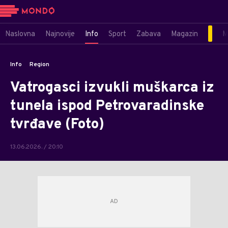
Naslovna
Najnovije
Info
Sport
Zabava
Magazin
M
Info
Region
Vatrogasci izvukli muškarca iz
tunela ispod Petrovaradinske
tvrđave (Foto)
13.06.2026. / 20:10