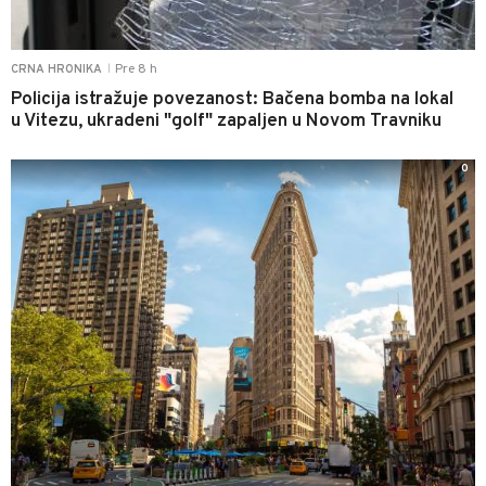
Pre 8 h
CRNA HRONIKA
|
Policija istražuje povezanost: Bačena bomba na lokal
u Vitezu, ukradeni "golf" zapaljen u Novom Travniku
0