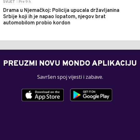
Pre 9 h
SVIJET
|
Drama u Njemačkoj: Policija upucala državljanina
Srbije koji ih je napao lopatom, njegov brat
automobilom probio kordon
PREUZMI NOVU MONDO APLIKACIJU
Savršen spoj vijesti i zabave.