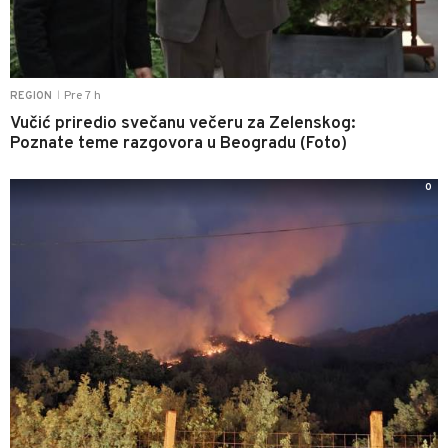
Pre 7 h
REGION
|
Vučić priredio svečanu večeru za Zelenskog:
Poznate teme razgovora u Beogradu (Foto)
0