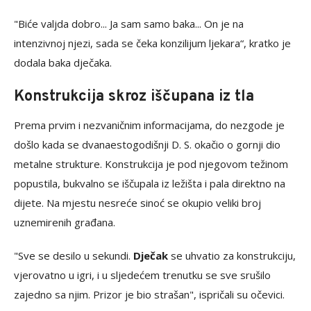
"Biće valjda dobro... Ja sam samo baka... On je na
intenzivnoj njezi, sada se čeka konzilijum ljekara“, kratko je
dodala baka dječaka.
Konstrukcija skroz iščupana iz tla
Prema prvim i nezvaničnim informacijama, do nezgode je
došlo kada se dvanaestogodišnji D. S. okačio o gornji dio
metalne strukture. Konstrukcija je pod njegovom težinom
popustila, bukvalno se iščupala iz ležišta i pala direktno na
dijete. Na mjestu nesreće sinoć se okupio veliki broj
uznemirenih građana.
"Sve se desilo u sekundi.
Dječak
se uhvatio za konstrukciju,
vjerovatno u igri, i u sljedećem trenutku se sve srušilo
zajedno sa njim. Prizor je bio strašan", ispričali su očevici.