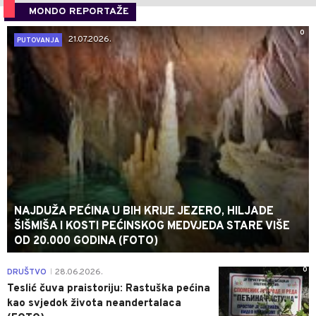
MONDO REPORTAŽE
0
21.07.2026.
PUTOVANJA
NAJDUŽA PEĆINA U BIH KRIJE JEZERO, HILJADE
ŠIŠMIŠA I KOSTI PEĆINSKOG MEDVJEDA STARE VIŠE
OD 20.000 GODINA (FOTO)
0
DRUŠTVO
28.06.2026.
|
Teslić čuva praistoriju: Rastuška pećina
kao svjedok života neandertalaca