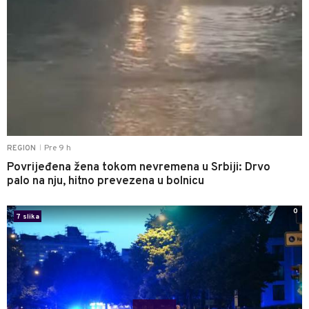
Pre 9 h
REGION
|
Povrijeđena žena tokom nevremena u Srbiji: Drvo
palo na nju, hitno prevezena u bolnicu
0
7 slika