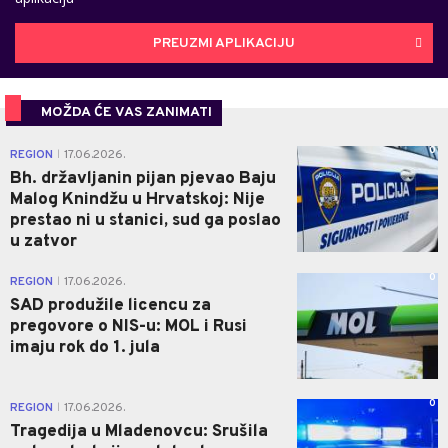
PREUZMI APLIKACIJU
MOŽDA ĆE VAS ZANIMATI
0
REGION
17.06.2026.
|
Bh. državljanin pijan pjevao Baju
Malog Knindžu u Hrvatskoj: Nije
prestao ni u stanici, sud ga poslao
u zatvor
0
REGION
17.06.2026.
|
SAD produžile licencu za
pregovore o NIS-u: MOL i Rusi
imaju rok do 1. jula
0
REGION
17.06.2026.
|
Tragedija u Mladenovcu: Srušila