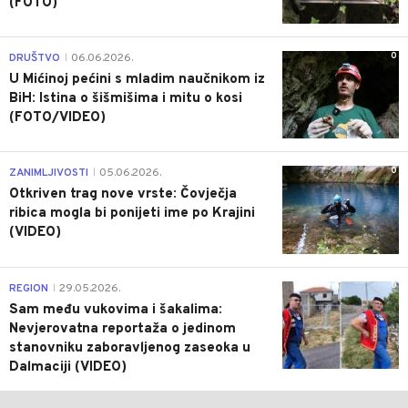
(FOTO)
0
DRUŠTVO
06.06.2026.
|
U Mićinoj pećini s mladim naučnikom iz
BiH: Istina o šišmišima i mitu o kosi
(FOTO/VIDEO)
0
ZANIMLJIVOSTI
05.06.2026.
|
Otkriven trag nove vrste: Čovječja
ribica mogla bi ponijeti ime po Krajini
(VIDEO)
0
REGION
29.05.2026.
|
Sam među vukovima i šakalima:
Nevjerovatna reportaža o jedinom
stanovniku zaboravljenog zaseoka u
Dalmaciji (VIDEO)