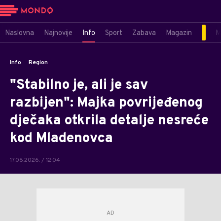
Naslovna
Najnovije
Info
Sport
Zabava
Magazin
M
Info
Region
"Stabilno je, ali je sav
razbijen": Majka povrijeđenog
dječaka otkrila detalje nesreće
kod Mladenovca
17.06.2026. / 12:04