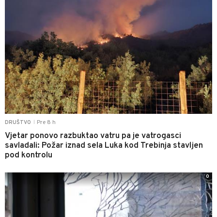
Pre 8 h
DRUŠTVO
|
Vjetar ponovo razbuktao vatru pa je vatrogasci
savladali: Požar iznad sela Luka kod Trebinja stavljen
pod kontrolu
0