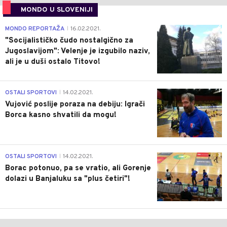
MONDO U SLOVENIJI
4
MONDO REPORTAŽA
16.02.2021.
|
"Socijalističko čudo nostalgično za
Jugoslavijom": Velenje je izgubilo naziv,
ali je u duši ostalo Titovo!
1
OSTALI SPORTOVI
14.02.2021.
|
Vujović poslije poraza na debiju: Igrači
Borca kasno shvatili da mogu!
3
OSTALI SPORTOVI
14.02.2021.
|
Borac potonuo, pa se vratio, ali Gorenje
dolazi u Banjaluku sa "plus četiri"!