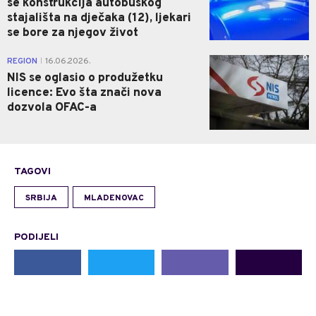
se konstrukcija autobuskog
stajališta na dječaka (12), ljekari
se bore za njegov život
0
REGION
16.06.2026.
|
NIS se oglasio o produžetku
licence: Evo šta znači nova
dozvola OFAC-a
TAGOVI
SRBIJA
MLADENOVAC
PODIJELI