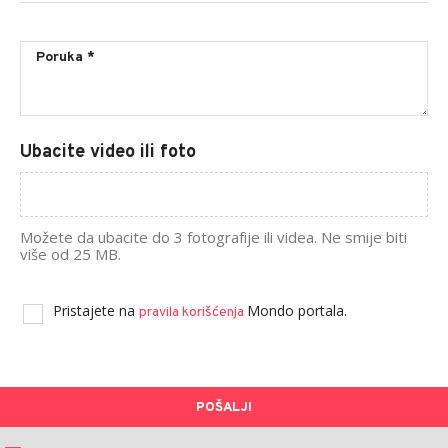
Ubacite video ili foto
Možete da ubacite do 3 fotografije ili videa. Ne smije biti
više od 25 MB.
Pristajete na
Mondo portala.
pravila korišćenja
POŠALJI