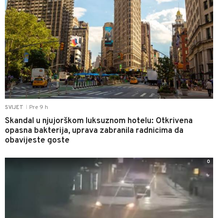
Pre 9 h
SVIJET
|
Skandal u njujorškom luksuznom hotelu: Otkrivena
opasna bakterija, uprava zabranila radnicima da
obavijeste goste
0