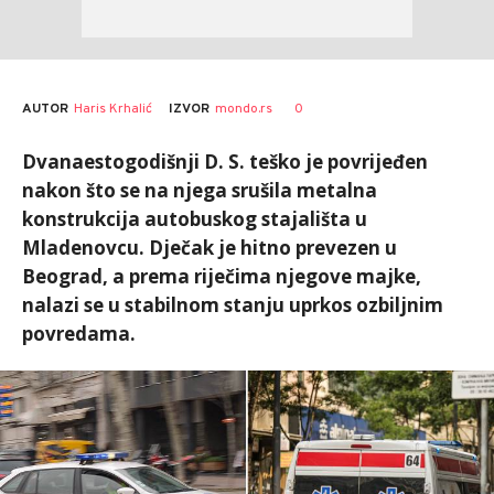
AUTOR
Haris Krhalić
0
IZVOR
mondo.rs
Dvanaestogodišnji D. S. teško je povrijeđen
nakon što se na njega srušila metalna
konstrukcija autobuskog stajališta u
Mladenovcu. Dječak je hitno prevezen u
Beograd, a prema riječima njegove majke,
nalazi se u stabilnom stanju uprkos ozbiljnim
povredama.