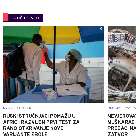
JOŠ IZ INFO
0
SVIJET
Pre 6 h
REGION
Pre 7 h
|
|
RUSKI STRUČNJACI POMAŽU U
NEVJEROVATA
AFRICI: RAZVIJEN PRVI TEST ZA
MUŠKARAC H
RANO OTKRIVANJE NOVE
PREBACI NA
VARIJANTE EBOLE
ZATVOR