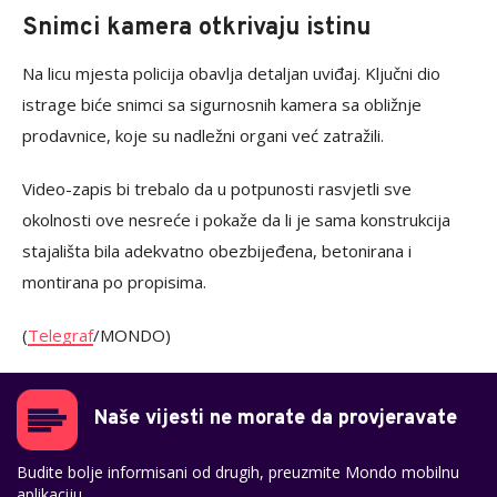
Snimci kamera otkrivaju istinu
Na licu mjesta policija obavlja detaljan uviđaj. Ključni dio
istrage biće snimci sa sigurnosnih kamera sa obližnje
prodavnice, koje su nadležni organi već zatražili.
Video-zapis bi trebalo da u potpunosti rasvjetli sve
okolnosti ove nesreće i pokaže da li je sama konstrukcija
stajališta bila adekvatno obezbijeđena, betonirana i
montirana po propisima.
(
Telegraf
/MONDO)
Naše vijesti ne morate da provjeravate
Budite bolje informisani od drugih, preuzmite Mondo mobilnu
aplikaciju