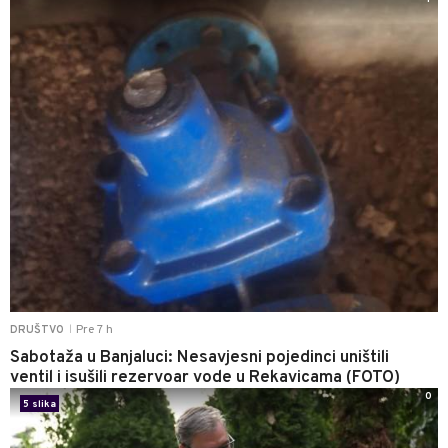
Pre 7 h
DRUŠTVO
|
Sabotaža u Banjaluci: Nesavjesni pojedinci uništili
ventil i isušili rezervoar vode u Rekavicama (FOTO)
0
5 slika