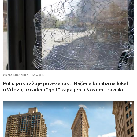
Pre 9 h
CRNA HRONIKA
|
Policija istražuje povezanost: Bačena bomba na lokal
u Vitezu, ukradeni "golf" zapaljen u Novom Travniku
0