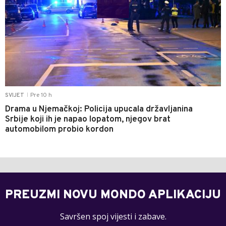
Pre 10 h
SVIJET
|
Drama u Njemačkoj: Policija upucala državljanina
Srbije koji ih je napao lopatom, njegov brat
automobilom probio kordon
PREUZMI NOVU MONDO APLIKACIJU
Savršen spoj vijesti i zabave.