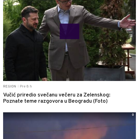
Pre 8 h
REGION
|
Vučić priredio svečanu večeru za Zelenskog:
Poznate teme razgovora u Beogradu (Foto)
0