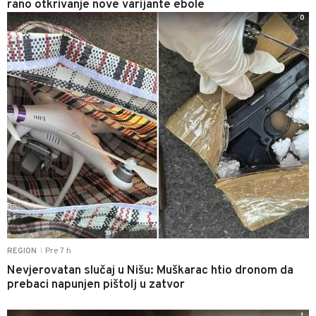
rano otkrivanje nove varijante ebole
0
Pre 7 h
REGION
|
Nevjerovatan slučaj u Nišu: Muškarac htio dronom da
prebaci napunjen pištolj u zatvor
1