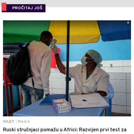
PROČITAJ JOŠ
0
Pre 6 h
SVIJET
|
Ruski stručnjaci pomažu u Africi: Razvijen prvi test za