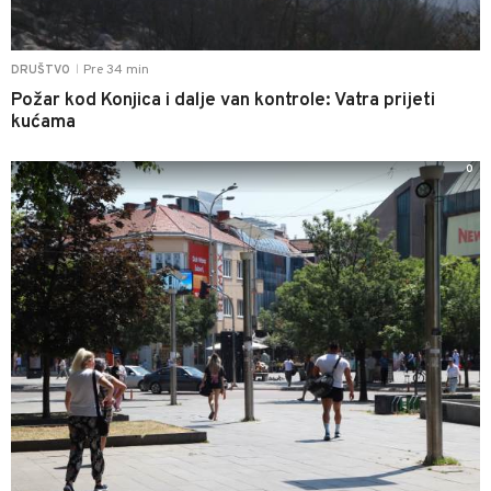
Pre 34 min
DRUŠTVO
|
Požar kod Konjica i dalje van kontrole: Vatra prijeti
kućama
0