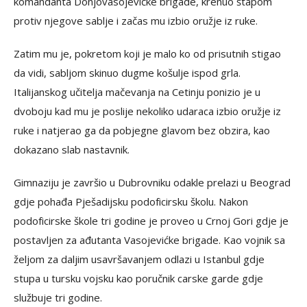
komandanta Donjovasojevićke brigade, krenuo štapom
protiv njegove sablje i začas mu izbio oružje iz ruke.
Zatim mu je, pokretom koji je malo ko od prisutnih stigao
da vidi, sabljom skinuo dugme košulje ispod grla.
Italijanskog učitelja mačevanja na Cetinju ponizio je u
dvoboju kad mu je poslije nekoliko udaraca izbio oružje iz
ruke i natjerao ga da pobjegne glavom bez obzira, kao
dokazano slab nastavnik.
Gimnaziju je završio u Dubrovniku odakle prelazi u Beograd
gdje pohađa Pješadijsku podoficirsku školu. Nakon
podoficirske škole tri godine je proveo u Crnoj Gori gdje je
postavljen za ađutanta Vasojevićke brigade. Kao vojnik sa
željom za daljim usavršavanjem odlazi u Istanbul gdje
stupa u tursku vojsku kao poručnik carske garde gdje
službuje tri godine.