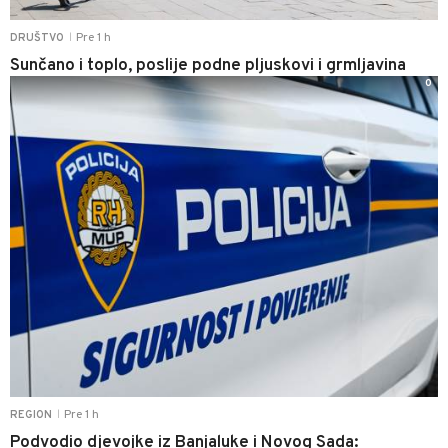
Pre 1 h
DRUŠTVO
|
Sunčano i toplo, poslije podne pljuskovi i grmljavina
0
Pre 1 h
REGION
|
Podvodio djevojke iz Banjaluke i Novog Sada: