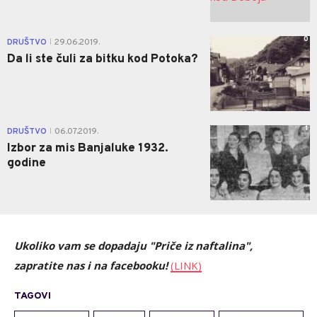
0
DRUŠTVO
29.06.2019.
|
Da li ste čuli za bitku kod Potoka?
1
DRUŠTVO
06.07.2019.
|
Izbor za mis Banjaluke 1932.
godine
Ukoliko vam se dopadaju "Priče iz naftalina",
zapratite nas i na facebooku!
(LINK)
TAGOVI