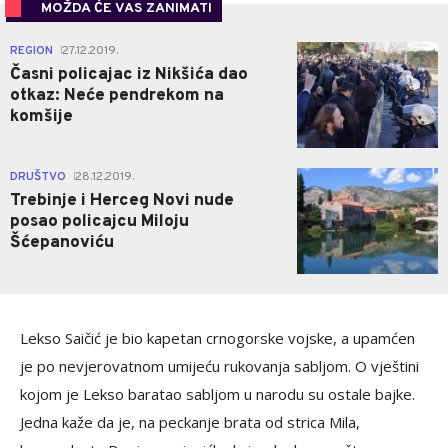
MOŽDA ĆE VAS ZANIMATI
0
REGION
27.12.2019.
|
Časni policajac iz Nikšića dao
otkaz: Neće pendrekom na
komšije
1
DRUŠTVO
28.12.2019.
|
Trebinje i Herceg Novi nude
posao policajcu Miloju
Šćepanoviću
Lekso Saičić je bio kapetan crnogorske vojske, a upamćen
je po nevjerovatnom umijeću rukovanja sabljom. O vještini
kojom je Lekso baratao sabljom u narodu su ostale bajke.
Jedna kaže da je, na peckanje brata od strica Mila,