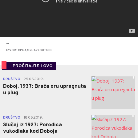
...
IZVOR: СРБАДИЈА/YOUTUBE
PROČITAJTE I OVO
1
DRUŠTVO
25.05.2019.
|
Doboj, 1937: Braća oru upregnuta
u plug
0
DRUŠTVO
18.05.2019.
|
Slučaj iz 1927: Porodica
vukodlaka kod Doboja