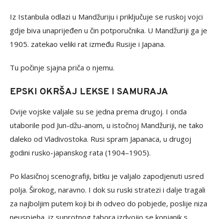
Iz Istanbula odlazi u Mandžuriju i priključuje se ruskoj vojci
gdje biva unaprijeđen u čin potporučnika. U Mandžuriji ga je
1905. zatekao veliki rat između Rusije i Japana.
Tu počinje sjajna priča o njemu.
EPSKI OKRŠAJ LEKSE I SAMURAJA
Dvije vojske valjale su se jedna prema drugoj. I onda
utaborile pod Jun-džu-anom, u istočnoj Mandžuriji, ne tako
daleko od Vladivostoka. Rusi spram Japanaca, u drugoj
godini rusko-japanskog rata (1904–1905).
Po klasičnoj scenografiji, bitku je valjalo zapodjenuti usred
polja. Širokog, naravno. I dok su ruski stratezi i dalje tragali
za najboljim putem koji bi ih odveo do pobjede, poslije niza
neuspjeha, iz suprotnog tabora izdvojio se konjanik s