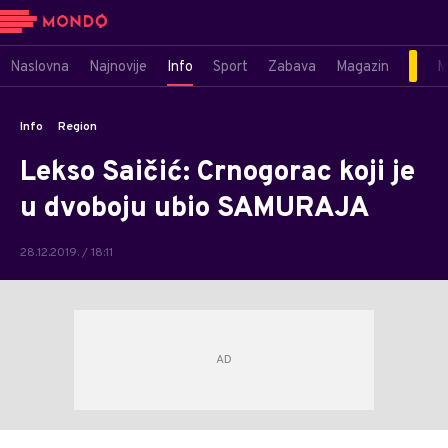
Naslovna
Najnovije
Info
Sport
Zabava
Magazin
M
Info
Region
Lekso Saičić: Crnogorac koji je
u dvoboju ubio SAMURAJA
28.12.2019. / 18:11