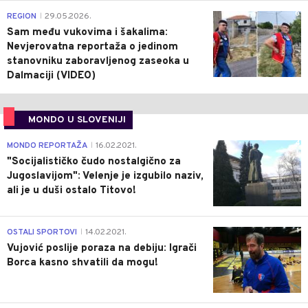
0
REGION
29.05.2026.
|
Sam među vukovima i šakalima:
Nevjerovatna reportaža o jedinom
stanovniku zaboravljenog zaseoka u
Dalmaciji (VIDEO)
MONDO U SLOVENIJI
4
MONDO REPORTAŽA
16.02.2021.
|
"Socijalističko čudo nostalgično za
Jugoslavijom": Velenje je izgubilo naziv,
ali je u duši ostalo Titovo!
1
OSTALI SPORTOVI
14.02.2021.
|
Vujović poslije poraza na debiju: Igrači
Borca kasno shvatili da mogu!