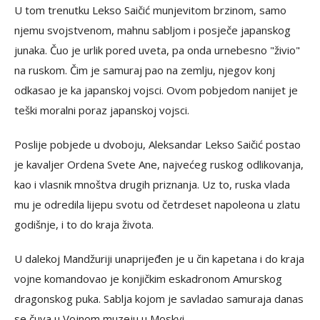
U tom trenutku Lekso Saičić munjevitom brzinom, samo
njemu svojstvenom, mahnu sabljom i posječe japanskog
junaka. Čuo je urlik pored uveta, pa onda urnebesno "živio"
na ruskom. Čim je samuraj pao na zemlju, njegov konj
odkasao je ka japanskoj vojsci. Ovom pobjedom nanijet je
teški moralni poraz japanskoj vojsci.
Poslije pobjede u dvoboju, Aleksandar Lekso Saičić postao
je kavaljer Ordena Svete Ane, najvećeg ruskog odlikovanja,
kao i vlasnik mnoštva drugih priznanja. Uz to, ruska vlada
mu je odredila lijepu svotu od četrdeset napoleona u zlatu
godišnje, i to do kraja života.
U dalekoj Mandžuriji unaprijeđen je u čin kapetana i do kraja
vojne komandovao je konjičkim eskadronom Amurskog
dragonskog puka. Sablja kojom je savladao samuraja danas
se čuva u Vojnom muzeju u Moskvi.