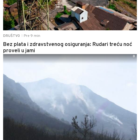
Pre 9 min
DRUŠTVO
|
Bez plata i zdravstvenog osiguranja: Rudari treću noć
proveli u jami
0