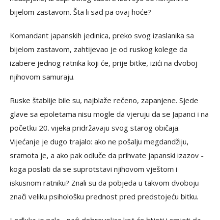
bijelom zastavom. Šta li sad pa ovaj hoće?
Komandant japanskih jedinica, preko svog izaslanika sa
bijelom zastavom, zahtijevao je od ruskog kolege da
izabere jednog ratnika koji će, prije bitke, izići na dvoboj
njihovom samuraju.
Ruske štablije bile su, najblaže rečeno, zapanjene. Sjede
glave sa epoletama nisu mogle da vjeruju da se Japanci i na
početku 20. vijeka pridržavaju svog starog običaja.
Vijećanje je dugo trajalo: ako ne pošalju megdandžiju,
sramota je, a ako pak odluče da prihvate japanski izazov -
koga poslati da se suprotstavi njihovom vještom i
iskusnom ratniku? Znali su da pobjeda u takvom dvoboju
znači veliku psihološku prednost pred predstojeću bitku.
I odluka je pala - naći dobrovoljca koji će htjeti i smjeti da