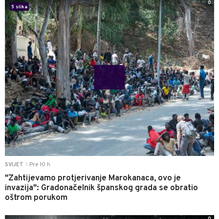
0
5 slika
Pre 10 h
SVIJET
|
"Zahtijevamo protjerivanje Marokanaca, ovo je
invazija": Gradonačelnik španskog grada se obratio
oštrom porukom
0