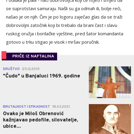
se suprotstavi samuraju. Našli su ga odmah ili, bolje reći,
našao je on njih. Čim je po logoru zaječao glas da se traži
dobrovoljni zatočnik koji bi trebalo da brani čast i slavu
ruskog oružja i borilačke vještine, pred šator komandanta
gotovo u trku stigao je visok i mršav poručnik.
PRIČE IZ NAFTALINA
0
DRUŠTVO
25.12.2019.
|
"Čudo" u Banjaluci 1969. godine
1
BRUTALNOST I EFIKASNOST
18.03.2021.
|
Ovako je Miloš Obrenović
kažnjavao pedofile, silovatelje,
ubice...