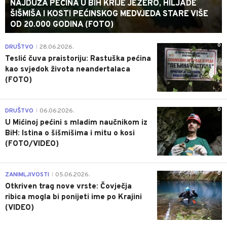
NAJDUŽA PEĆINA U BIH KRIJE JEZERO, HILJADE
ŠIŠMIŠA I KOSTI PEĆINSKOG MEDVJEDA STARE VIŠE
OD 20.000 GODINA (FOTO)
0
DRUŠTVO
28.06.2026.
|
Teslić čuva praistoriju: Rastuška pećina
kao svjedok života neandertalaca
(FOTO)
0
DRUŠTVO
06.06.2026.
|
U Mićinoj pećini s mladim naučnikom iz
BiH: Istina o šišmišima i mitu o kosi
(FOTO/VIDEO)
0
ZANIMLJIVOSTI
05.06.2026.
|
Otkriven trag nove vrste: Čovječja
ribica mogla bi ponijeti ime po Krajini
(VIDEO)