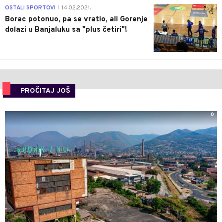
3
OSTALI SPORTOVI
14.02.2021.
|
Borac potonuo, pa se vratio, ali Gorenje
dolazi u Banjaluku sa "plus četiri"!
PROČITAJ JOŠ
0