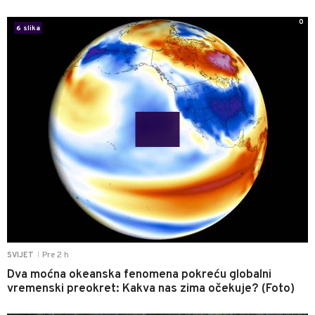
0
6 slika
Pre 2 h
SVIJET
|
Dva moćna okeanska fenomena pokreću globalni
vremenski preokret: Kakva nas zima očekuje? (Foto)