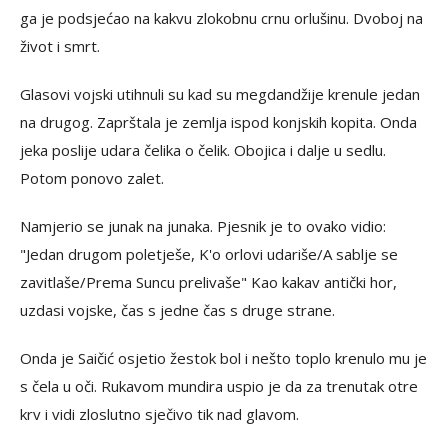
ga je podsjećao na kakvu zlokobnu crnu orlušinu. Dvoboj na
život i smrt.
Glasovi vojski utihnuli su kad su megdandžije krenule jedan
na drugog. Zaprštala je zemlja ispod konjskih kopita. Onda
jeka poslije udara čelika o čelik. Obojica i dalje u sedlu.
Potom ponovo zalet.
Namjerio se junak na junaka. Pjesnik je to ovako vidio:
"Jedan drugom poletješe, K'o orlovi udariše/A sablje se
zavitlaše/Prema Suncu prelivaše" Kao kakav antički hor,
uzdasi vojske, čas s jedne čas s druge strane.
Onda je Saičić osjetio žestok bol i nešto toplo krenulo mu je
s čela u oči. Rukavom mundira uspio je da za trenutak otre
krv i vidi zloslutno sječivo tik nad glavom.