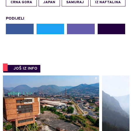
CRNA GORA
JAPAN
SAMURAJ
IZ NAFTALINA
PODIJELI
JOŠ IZ INFO
0