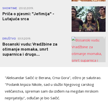
0
SHOWTIME
20.12.2019.
|
Priča o pjesmi: "Jefimija" -
Lutajuća srca
0
DRUŠTVO
01.11.2019.
|
Bosanski vudu: Vradžbine za
otimanje momaka, smrt
suparnica i drugo...
"Aleksandar Saičić iz Berana, Crna Gora", oštro je salutirao.
"Podanik knjaza Nikole, sad u službi Njegovog carskog
veličanstva, spreman sam da iziđem na megdan mrskom
neprijatelju", odlučan je bio Saičić.