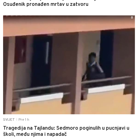
Osuđenik pronađen mrtav u zatvoru
0
Pre 1 h
SVIJET
|
Tragedija na Tajlandu: Sedmoro poginulih u pucnjavi u
školi, među njima i napadač