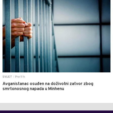
Pre 11 h
SVIJET
|
Avganistanac osuđen na doživotni zatvor zbog
smrtonosnog napada u Minhenu