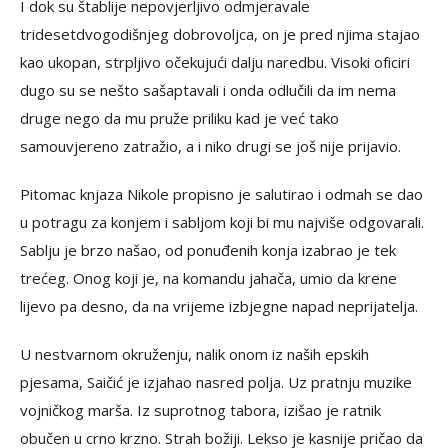
I dok su štablije nepovjerljivo odmjeravale
tridesetdvogodišnjeg dobrovoljca, on je pred njima stajao
kao ukopan, strpljivo očekujući dalju naredbu. Visoki oficiri
dugo su se nešto sašaptavali i onda odlučili da im nema
druge nego da mu pruže priliku kad je već tako
samouvjereno zatražio, a i niko drugi se još nije prijavio.
Pitomac knjaza Nikole propisno je salutirao i odmah se dao
u potragu za konjem i sabljom koji bi mu najviše odgovarali.
Sablju je brzo našao, od ponuđenih konja izabrao je tek
trećeg. Onog koji je, na komandu jahača, umio da krene
lijevo pa desno, da na vrijeme izbjegne napad neprijatelja.
U nestvarnom okruženju, nalik onom iz naših epskih
pjesama, Saičić je izjahao nasred polja. Uz pratnju muzike
vojničkog marša. Iz suprotnog tabora, izišao je ratnik
obučen u crno krzno. Strah božiji. Lekso je kasnije pričao da