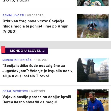
(FOTO/VIDEO)
0
ZANIMLJIVOSTI
05.06.2026.
|
Otkriven trag nove vrste: Čovječja
ribica mogla bi ponijeti ime po Krajini
(VIDEO)
MONDO U SLOVENIJI
4
MONDO REPORTAŽA
16.02.2021.
|
"Socijalističko čudo nostalgično za
Jugoslavijom": Velenje je izgubilo naziv,
ali je u duši ostalo Titovo!
1
OSTALI SPORTOVI
14.02.2021.
|
Vujović poslije poraza na debiju: Igrači
Borca kasno shvatili da mogu!