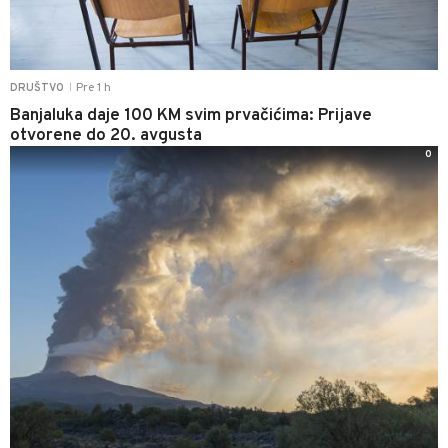
Pre 1 h
DRUŠTVO
|
Banjaluka daje 100 KM svim prvačićima: Prijave
otvorene do 20. avgusta
0