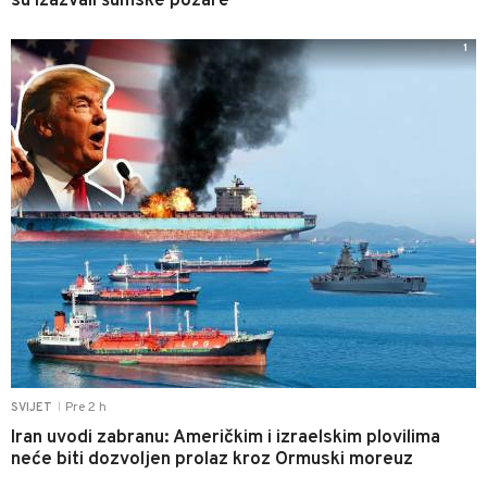
su izazvali šumske požare
1
Pre 2 h
SVIJET
|
Iran uvodi zabranu: Američkim i izraelskim plovilima
neće biti dozvoljen prolaz kroz Ormuski moreuz