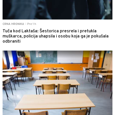
Pre 1 h
CRNA HRONIKA
|
Tuča kod Laktaša: Šestorica presrela i pretukla
muškarca, policija uhapsila i osobu koja ga je pokušala
odbraniti
0