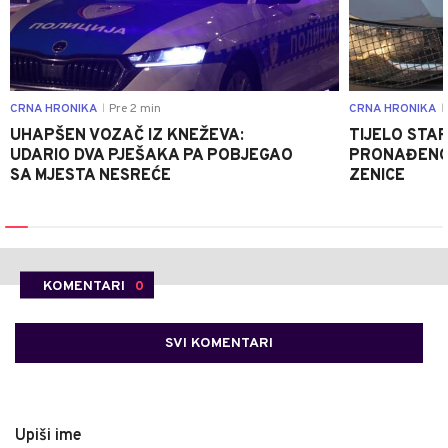
CRNA HRONIKA
Pre 2 min
CRNA HRONIKA
|
|
UHAPŠEN VOZAČ IZ KNEŽEVA:
TIJELO STA
UDARIO DVA PJEŠAKA PA POBJEGAO
PRONAĐENO 
SA MJESTA NESREĆE
ZENICE
KOMENTARI
0
SVI KOMENTARI
Upiši ime