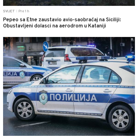
Pre 1 h
SVIJET
|
Pepeo sa Etne zaustavio avio-saobraćaj na Siciliji:
Obustavljeni dolasci na aerodrom u Kataniji
0