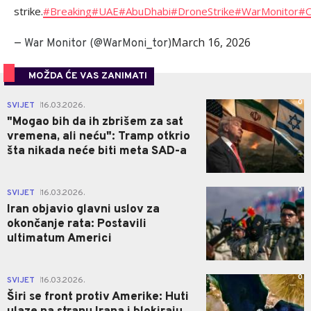
strike.
#Breaking
#UAE
#AbuDhabi
#DroneStrike
#WarMonitor
#
March 16, 2026
— War Monitor (@WarMoni_tor)
MOŽDA ĆE VAS ZANIMATI
0
SVIJET
16.03.2026.
|
"Mogao bih da ih zbrišem za sat
vremena, ali neću": Tramp otkrio
šta nikada neće biti meta SAD-a
0
SVIJET
16.03.2026.
|
Iran objavio glavni uslov za
okončanje rata: Postavili
ultimatum Americi
0
SVIJET
16.03.2026.
|
Širi se front protiv Amerike: Huti