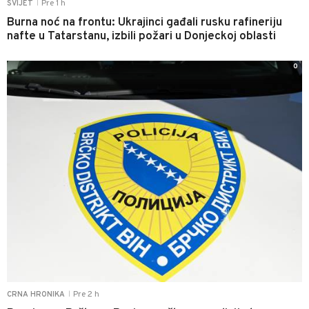
Pre 1 h
SVIJET
|
Burna noć na frontu: Ukrajinci gađali rusku rafineriju
nafte u Tatarstanu, izbili požari u Donjeckoj oblasti
0
Pre 2 h
CRNA HRONIKA
|