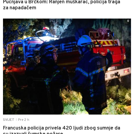
Pucnjava u Brčkom: Ranjen muškarac, policija traga
za napadačem
0
Pre 2 h
SVIJET
|
Francuska policija privela 420 ljudi zbog sumnje da