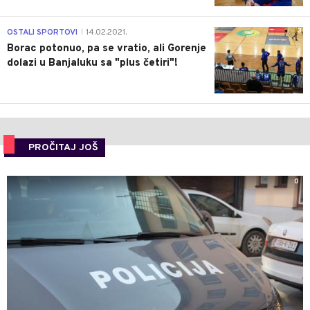
3
OSTALI SPORTOVI
14.02.2021.
|
Borac potonuo, pa se vratio, ali Gorenje
dolazi u Banjaluku sa "plus četiri"!
PROČITAJ JOŠ
0