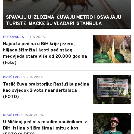
SPAVAJU U IZLOZIMA, ČUVAJU METRO I OSVAJAJU
TURISTE: MAČKE SU VLADARI ISTANBULA
0
PUTOVANJA
21.07.2026.
|
Najduža pećina u BiH krije jezero,
hiljade šišmiša i kosti pećinskog
medvjeda stare više od 20.000 godina
(Foto)
0
DRUŠTVO
28.06.2026.
|
Teslić čuva praistoriju: Rastuška pećina
kao svjedok života neandertalaca
(FOTO)
0
DRUŠTVO
06.06.2026.
|
U Mićinoj pećini s mladim naučnikom iz
BiH: Istina o šišmišima i mitu o kosi