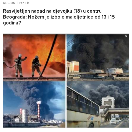
Pre 1 h
REGION
|
Rasvijetljen napad na djevojku (18) u centru
Beograda: Nožem je izbole maloljetnice od 13 i 15
godina?
0