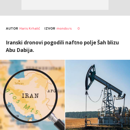
AUTOR
Haris Krhalić
0
IZVOR
mondo.rs
Iranski dronovi pogodili naftno polje Šah blizu
Abu Dabija.