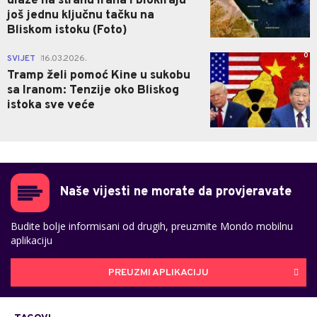
ulaze na stranu Irana i blokiraju
još jednu ključnu tačku na
Bliskom istoku (Foto)
0
SVIJET
16.03.2026.
|
Tramp želi pomoć Kine u sukobu
sa Iranom: Tenzije oko Bliskog
istoka sve veće
Naše vijesti ne morate da provjeravate
Budite bolje informisani od drugih, preuzmite Mondo mobilnu
aplikaciju
PREUZMI APLIKACIJU