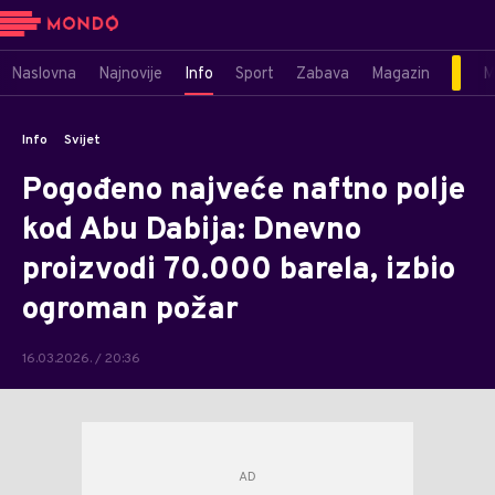
Naslovna
Najnovije
Info
Sport
Zabava
Magazin
M
Info
Svijet
Pogođeno najveće naftno polje
kod Abu Dabija: Dnevno
proizvodi 70.000 barela, izbio
ogroman požar
16.03.2026. / 20:36