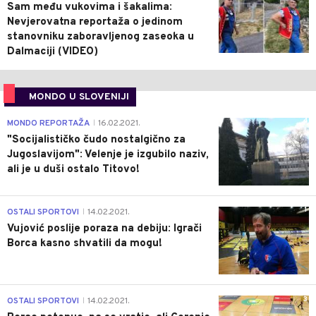
Sam među vukovima i šakalima:
Nevjerovatna reportaža o jedinom
stanovniku zaboravljenog zaseoka u
Dalmaciji (VIDEO)
MONDO U SLOVENIJI
4
MONDO REPORTAŽA
16.02.2021.
|
"Socijalističko čudo nostalgično za
Jugoslavijom": Velenje je izgubilo naziv,
ali je u duši ostalo Titovo!
1
OSTALI SPORTOVI
14.02.2021.
|
Vujović poslije poraza na debiju: Igrači
Borca kasno shvatili da mogu!
3
OSTALI SPORTOVI
14.02.2021.
|