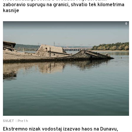
zaboravio suprugu na granici, shvatio tek kilometrima
kasnije
0
Pre 1 h
SVIJET
|
Ekstremno nizak vodostaj izazvao haos na Dunavu,