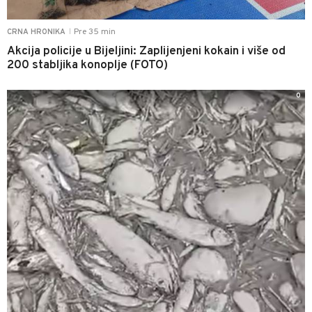
Pre 35 min
CRNA HRONIKA
|
Akcija policije u Bijeljini: Zaplijenjeni kokain i više od
200 stabljika konoplje (FOTO)
0