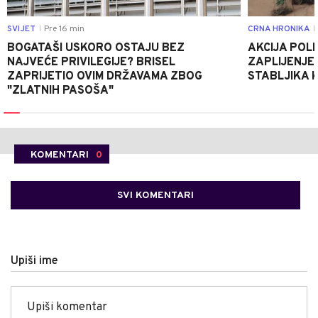
SVIJET
Pre 16 min
CRNA HRONIKA
|
|
BOGATAŠI USKORO OSTAJU BEZ
AKCIJA POLIC
NAJVEĆE PRIVILEGIJE? BRISEL
ZAPLIJENJEN
ZAPRIJETIO OVIM DRŽAVAMA ZBOG
STABLJIKA 
"ZLATNIH PASOŠA"
KOMENTARI
0
SVI KOMENTARI
Upiši ime