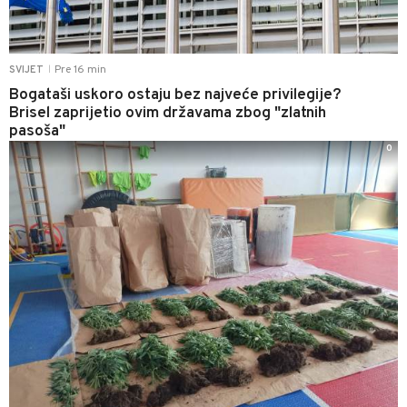
Pre 16 min
SVIJET
|
Bogataši uskoro ostaju bez najveće privilegije?
Brisel zaprijetio ovim državama zbog "zlatnih
pasoša"
0