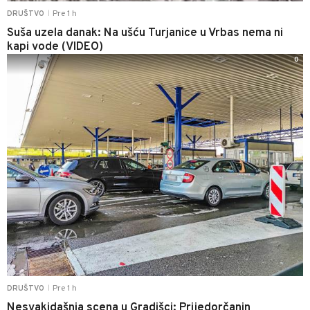
Pre 1 h
DRUŠTVO
|
Suša uzela danak: Na ušću Turjanice u Vrbas nema ni
kapi vode (VIDEO)
0
Pre 1 h
DRUŠTVO
|
Nesvakidašnja scena u Gradišci: Prijedorčanin