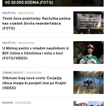
OD 20.000 GODINA (FOTO)
0
DRUŠTVO
28.06.2026.
|
Teslić čuva praistoriju: Rastuška pećina
kao svjedok života neandertalaca
(FOTO)
0
DRUŠTVO
06.06.2026.
|
U Mićinoj pećini s mladim naučnikom iz
BiH: Istina o šišmišima i mitu o kosi
(FOTO/VIDEO)
0
ZANIMLJIVOSTI
05.06.2026.
|
Otkriven trag nove vrste: Čovječja
ribica mogla bi ponijeti ime po Krajini
(VIDEO)
0
REGION
29.05.2026.
|