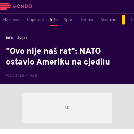
Naslovna
Najnovije
Info
Sport
Zabava
Magazin
M
Info
Svijet
"Ovo nije naš rat": NATO
ostavio Ameriku na cjedilu
16.03.2026. / 16:25