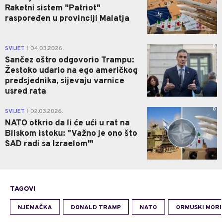
Raketni sistem "Patriot"
raspoređen u provinciji Malatja
0
SVIJET
04.03.2026.
|
Sančez oštro odgovorio Trampu:
Žestoko udario na ego američkog
predsjednika, sijevaju varnice
usred rata
0
SVIJET
02.03.2026.
|
NATO otkrio da li će ući u rat na
Bliskom istoku: "Važno je ono što
SAD radi sa Izraelom'"
TAGOVI
NJEMAČKA
DONALD TRAMP
NATO
ORMUSKI MOR