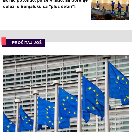
Borac potonuo, pa se vratio, ali Gorenje
dolazi u Banjaluku sa "plus četiri"!
PROČITAJ JOŠ
0