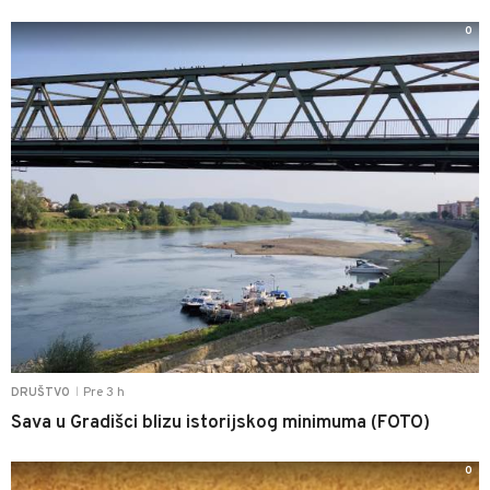
0
Pre 3 h
DRUŠTVO
|
Sava u Gradišci blizu istorijskog minimuma (FOTO)
0