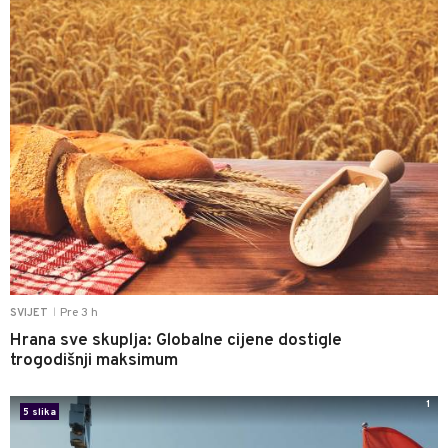
Pre 3 h
SVIJET
|
Hrana sve skuplja: Globalne cijene dostigle
trogodišnji maksimum
1
5 slika