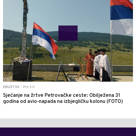
Pre 3 h
DRUŠTVO
|
Sjećanje na žrtve Petrovačke ceste: Obilježena 31
godina od avio-napada na izbjegličku kolonu (FOTO)