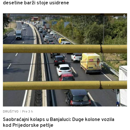
desetine barži stoje usidrene
0
Pre 3 h
DRUŠTVO
|
Saobraćajni kolaps u Banjaluci: Duge kolone vozila
kod Prijedorske petlje