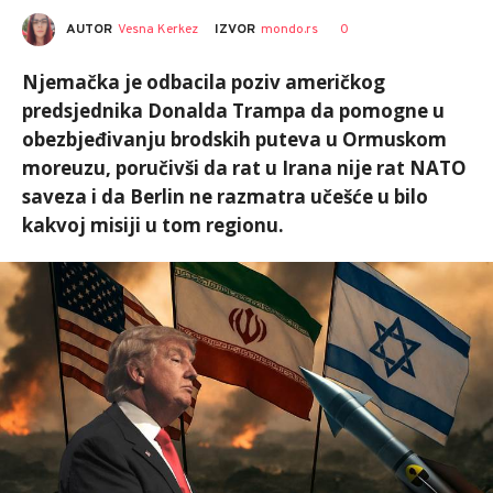
AUTOR
Vesna Kerkez
0
IZVOR
mondo.rs
Njemačka je odbacila poziv američkog
predsjednika Donalda Trampa da pomogne u
obezbjeđivanju brodskih puteva u Ormuskom
moreuzu, poručivši da rat u Irana nije rat NATO
saveza i da Berlin ne razmatra učešće u bilo
kakvoj misiji u tom regionu.