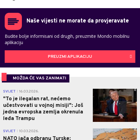
Naše vijesti ne morate da provjeravate
Budite bolje informisani od drugih, preuzmite Mondo mobilnu
aplikaciju
PREUZMI APLIKACIJU
MOŽDA ĆE VAS ZANIMATI
0
SVIJET
16.03.2026.
|
"To je ilegalan rat, nećemo
učestvovati u vojnoj misiji": Još
jedna evropska zemlja okrenula
leđa Trampu
0
SVIJET
10.03.2026.
|
NATO jača odbranu Turske: