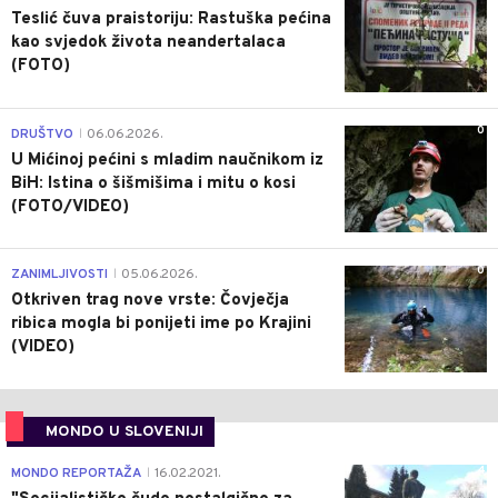
Teslić čuva praistoriju: Rastuška pećina
kao svjedok života neandertalaca
(FOTO)
0
DRUŠTVO
06.06.2026.
|
U Mićinoj pećini s mladim naučnikom iz
BiH: Istina o šišmišima i mitu o kosi
(FOTO/VIDEO)
0
ZANIMLJIVOSTI
05.06.2026.
|
Otkriven trag nove vrste: Čovječja
ribica mogla bi ponijeti ime po Krajini
(VIDEO)
MONDO U SLOVENIJI
4
MONDO REPORTAŽA
16.02.2021.
|