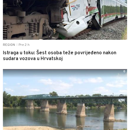
Pre 2 h
REGION
|
Istraga u toku: Šest osoba teže povrijeđeno nakon
sudara vozova u Hrvatskoj
0