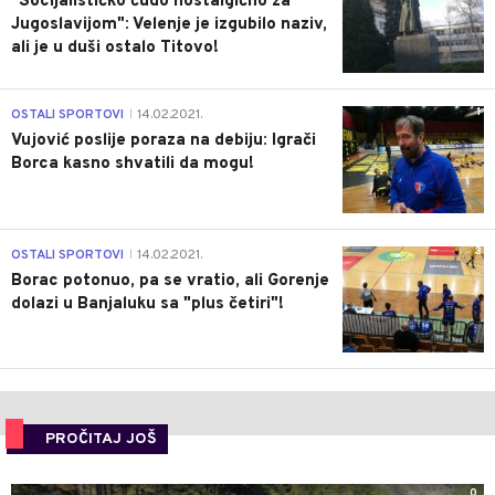
"Socijalističko čudo nostalgično za
Jugoslavijom": Velenje je izgubilo naziv,
ali je u duši ostalo Titovo!
1
OSTALI SPORTOVI
14.02.2021.
|
Vujović poslije poraza na debiju: Igrači
Borca kasno shvatili da mogu!
3
OSTALI SPORTOVI
14.02.2021.
|
Borac potonuo, pa se vratio, ali Gorenje
dolazi u Banjaluku sa "plus četiri"!
PROČITAJ JOŠ
0