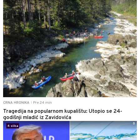
Pre 24 min
CRNA HRONIKA
|
Tragedija na popularnom kupalištu: Utopio se 24-
godišnji mladić iz Zavidovića
0
4 slika