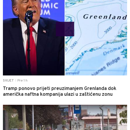
Pre 1 h
SVIJET
|
Tramp ponovo prijeti preuzimanjem Grenlanda dok
američka naftna kompanija ulazi u zaštićenu zonu
0