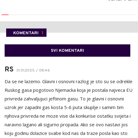
KOMENTARI
1
SVI KOMENTARI
RS
31.01.2025. / 08:46
Da se ne lazemo. Glavni i osnovni razlog je sto su se odrekle
Ruskog gasa pogotovo Njemacka koja je postala najveca EU
privreda zahvaljujuci jeftinom gasu. To je glavni i osnovni
uzrok jer zapadni gas kosta 5-6 puta skuplje i samim tim
njihova privreda ne moze vise da konkurise ostatku svijeta i
naravno lagano ali sigurno propada. Ako se ovo nastavi jos
koju godinu dolazice svabe kod nas da traze posla kao sto