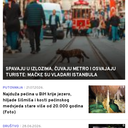
SPAVAJU U IZLOZIMA, ČUVAJU METRO I OSVAJAJU
TURISTE: MAČKE SU VLADARI ISTANBULA
0
PUTOVANJA
21.07.2026.
|
Najduža pećina u BiH krije jezero,
hiljade šišmiša i kosti pećinskog
medvjeda stare više od 20.000 godina
(Foto)
0
DRUŠTVO
28.06.2026.
|