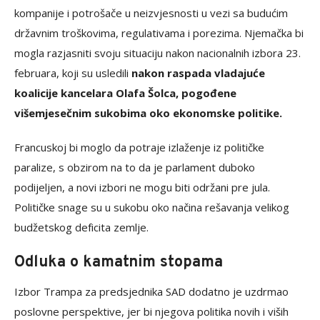
kompanije i potrošače u neizvjesnosti u vezi sa budućim
državnim troškovima, regulativama i porezima. Njemačka bi
mogla razjasniti svoju situaciju nakon nacionalnih izbora 23.
februara, koji su usledili
nakon raspada vladajuće
koalicije kancelara Olafa Šolca, pogođene
višemjesečnim sukobima oko ekonomske politike.
Francuskoj bi moglo da potraje izlaženje iz političke
paralize, s obzirom na to da je parlament duboko
podijeljen, a novi izbori ne mogu biti održani pre jula.
Političke snage su u sukobu oko načina rešavanja velikog
budžetskog deficita zemlje.
Odluka o kamatnim stopama
Izbor Trampa za predsjednika SAD dodatno je uzdrmao
poslovne perspektive, jer bi njegova politika novih i viših