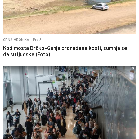
Pre 3 h
CRNA HRONIKA
|
Kod mosta Brčko–Gunja pronađene kosti, sumnja se
da su ljudske (Foto)
0