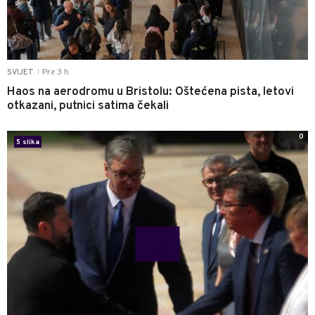
Pre 3 h
SVIJET
|
Haos na aerodromu u Bristolu: Oštećena pista, letovi
otkazani, putnici satima čekali
0
5 slika