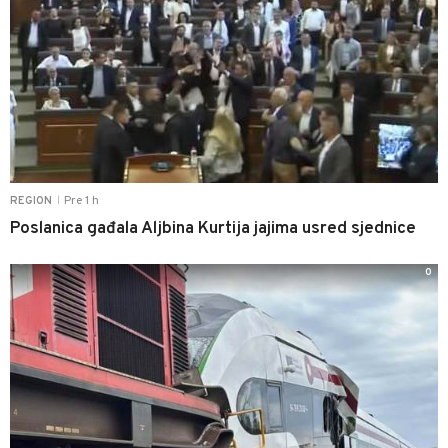
Pre 1 h
REGION
|
Poslanica gađala Aljbina Kurtija jajima usred sjednice
0