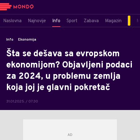
Naslovna
Najnovije
Info
Sport
Zabava
Magazin
M
Info
Ekonomija
Šta se dešava sa evropskom
ekonomijom? Objavljeni podaci
za 2024, u problemu zemlja
koja joj je glavni pokretač
31.01.2025. / 07:30