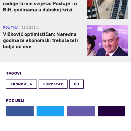
radnje širom svijeta: Posluje i u
BiH, godinama u dubokoj krizi
2
POLITIKA
31.12.2024.
|
Višković optimističan: Naredna
godina bi ekonomski trebala biti
bolja od ove
TAGOVI
EKONOMIJA
EUROSTAT
EU
PODIJELI