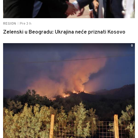
Pre 3 h
REGION
|
Zelenski u Beogradu: Ukrajina neće priznati Kosovo
0