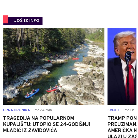
JOŠ IZ INFO
0
CRNA HRONIKA
Pre 24 min
SVIJET
Pre 1 h
|
|
TRAGEDIJA NA POPULARNOM
TRAMP PONO
KUPALIŠTU: UTOPIO SE 24-GODIŠNJI
PREUZIMAN
MLADIĆ IZ ZAVIDOVIĆA
AMERIČKA N
ULAZI U ZA