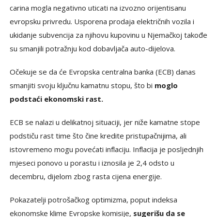
carina mogla negativno uticati na izvozno orijentisanu
evropsku privredu. Usporena prodaja električnih vozila i
ukidanje subvencija za njihovu kupovinu u Njemačkoj takođe
su smanjili potražnju kod dobavljača auto-dijelova.
Očekuje se da će Evropska centralna banka (ECB) danas
smanjiti svoju ključnu kamatnu stopu, što bi
moglo
podstaći ekonomski rast.
ECB se nalazi u delikatnoj situaciji, jer niže kamatne stope
podstiču rast time što čine kredite pristupačnijima, ali
istovremeno mogu povećati inflaciju. Inflacija je posljednjih
mjeseci ponovo u porastu i iznosila je 2,4 odsto u
decembru, dijelom zbog rasta cijena energije.
Pokazatelji potrošačkog optimizma, poput indeksa
ekonomske klime Evropske komisije,
sugerišu da se