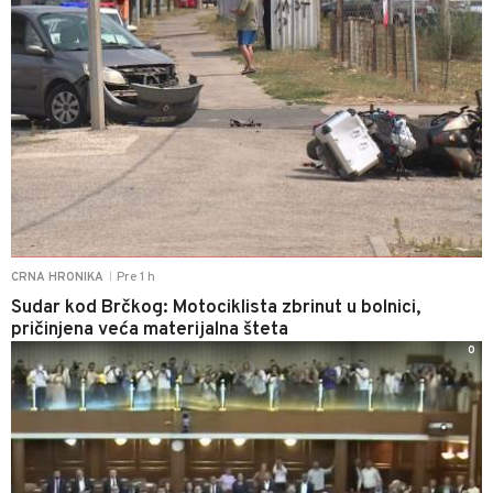
Pre 1 h
CRNA HRONIKA
|
Sudar kod Brčkog: Motociklista zbrinut u bolnici,
pričinjena veća materijalna šteta
0