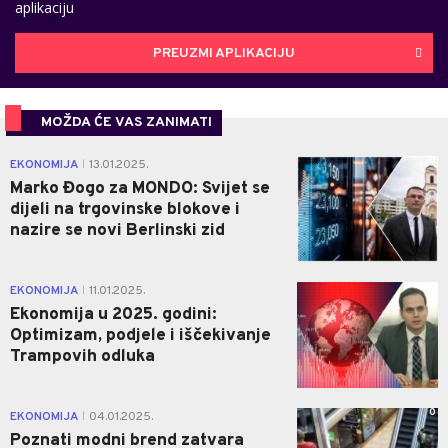
aplikaciju
PREUZMI APLIKACIJU
MOŽDA ĆE VAS ZANIMATI
0
EKONOMIJA
13.01.2025.
|
Marko Đogo za MONDO: Svijet se
dijeli na trgovinske blokove i
nazire se novi Berlinski zid
0
EKONOMIJA
11.01.2025.
|
Ekonomija u 2025. godini:
Optimizam, podjele i iščekivanje
Trampovih odluka
0
EKONOMIJA
04.01.2025.
|
Poznati modni brend zatvara