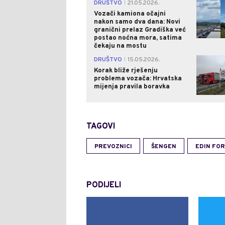
DRUŠTVO
21.05.2026.
|
Vozači kamiona očajni
nakon samo dva dana: Novi
granični prelaz Gradiška već
postao noćna mora, satima
čekaju na mostu
DRUŠTVO
15.05.2026.
|
Korak bliže rješenju
problema vozača: Hrvatska
mijenja pravila boravka
TAGOVI
PREVOZNICI
ŠENGEN
EDIN FO
PODIJELI