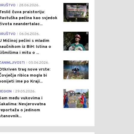
0
DRUŠTVO
28.06.2026.
|
Teslić čuva praistoriju:
Rastuška pećina kao svjedok
života neandertalac...
0
DRUŠTVO
06.06.2026.
|
U Mićinoj pećini s mladim
naučnikom iz BiH: Istina o
šišmišima i mitu o ...
0
ZANIMLJIVOSTI
05.06.2026.
|
Otkriven trag nove vrste:
Čovječja ribica mogla bi
ponijeti ime po Kraji...
0
REGION
29.05.2026.
|
Sam među vukovima i
šakalima: Nevjerovatna
reportaža o jedinom
stanovnik...