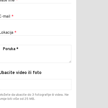
Vaše ime
*
E-mail
*
Lokacija
*
Ubacite video ili foto
Možete da ubacite do 3 fotografije ili videa. Ne
smije biti više od 25 MB.