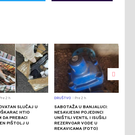
0
1
re 2 h
DRUŠTVO
Pre 2 h
REGI
|
OVATAN SLUČAJ U
SABOTAŽA U BANJALUCI:
VUČ
UŠKARAC HTIO
NESAVJESNI POJEDINCI
VEČ
 DA PREBACI
UNIŠTILI VENTIL I ISUŠILI
POZ
EN PIŠTOLJ U
REZERVOAR VODE U
RAZ
R
REKAVICAMA (FOTO)
(FO