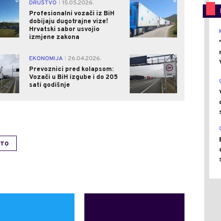
0
0
DRUŠTVO
15.05.2026.
|
Profesionalni vozači iz BiH
dobijaju dugotrajne vize!
Hrvatski sabor usvojio
izmjene zakona
0
0
EKONOMIJA
26.04.2026.
|
Prevoznici pred kolapsom:
Vozači u BiH izgube i do 205
sati godišnje
RTO