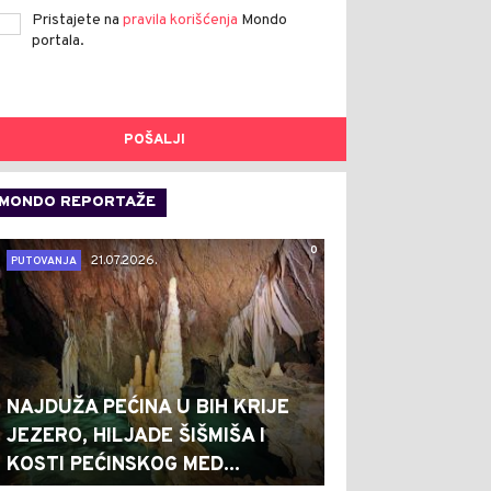
Pristajete na
pravila korišćenja
Mondo
portala.
POŠALJI
MONDO REPORTAŽE
0
21.07.2026.
PUTOVANJA
NAJDUŽA PEĆINA U BIH KRIJE
JEZERO, HILJADE ŠIŠMIŠA I
KOSTI PEĆINSKOG MED...