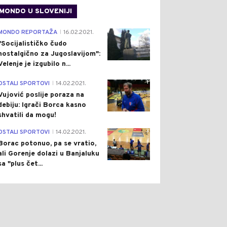
MONDO U SLOVENIJI
4
MONDO REPORTAŽA
16.02.2021.
|
"Socijalističko čudo
nostalgično za Jugoslavijom":
Velenje je izgubilo n...
1
OSTALI SPORTOVI
14.02.2021.
|
Vujović poslije poraza na
debiju: Igrači Borca kasno
shvatili da mogu!
3
OSTALI SPORTOVI
14.02.2021.
|
Borac potonuo, pa se vratio,
ali Gorenje dolazi u Banjaluku
sa "plus čet...