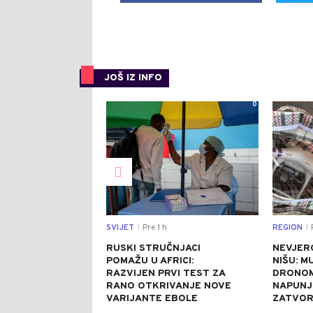
JOŠ IZ INFO
0
SVIJET
Pre 1 h
REGION
P
|
|
RUSKI STRUČNJACI
NEVJER
POMAŽU U AFRICI:
NIŠU: M
RAZVIJEN PRVI TEST ZA
DRONOM
RANO OTKRIVANJE NOVE
NAPUNJ
VARIJANTE EBOLE
ZATVO