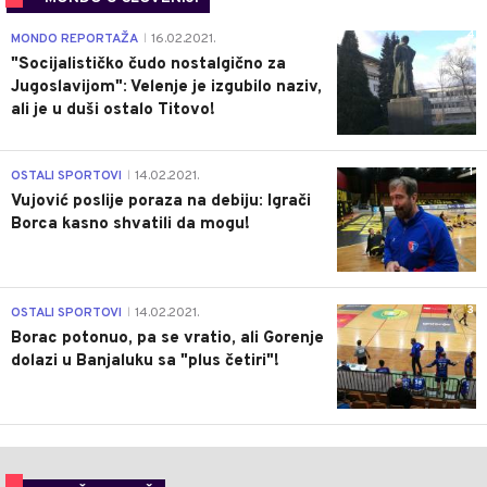
4
MONDO REPORTAŽA
16.02.2021.
|
"Socijalističko čudo nostalgično za
Jugoslavijom": Velenje je izgubilo naziv,
ali je u duši ostalo Titovo!
1
OSTALI SPORTOVI
14.02.2021.
|
Vujović poslije poraza na debiju: Igrači
Borca kasno shvatili da mogu!
3
OSTALI SPORTOVI
14.02.2021.
|
Borac potonuo, pa se vratio, ali Gorenje
dolazi u Banjaluku sa "plus četiri"!