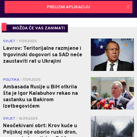
PREUZMI APLIKACIJU
MOŽDA ĆE VAS ZANIMATI
0
SVIJET
17.09.2025.
|
Lavrov: Teritorijalne razmjene i
trgovinski dogovori sa SAD neće
zaustaviti rat u Ukrajini
0
POLITIKA
17.09.2025.
|
Ambasada Rusije u BiH otkrila
šta je Igor Kalabuhov rekao na
sastanku sa Bakirom
Izetbegovićem
0
SVIJET
16.09.2025.
|
Neočekivani obrt: Krov kuće u
Poljskoj nije oborio ruski dron,