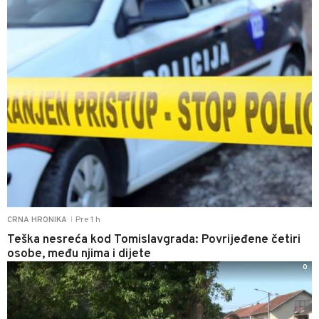
Pre 1 h
CRNA HRONIKA
|
Teška nesreća kod Tomislavgrada: Povrijeđene četiri
osobe, među njima i dijete
0