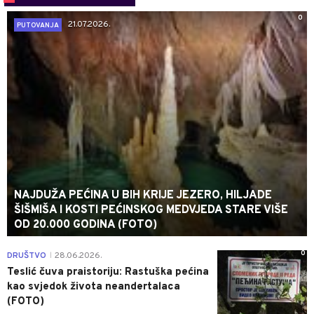
0
21.07.2026.
PUTOVANJA
NAJDUŽA PEĆINA U BIH KRIJE JEZERO, HILJADE
ŠIŠMIŠA I KOSTI PEĆINSKOG MEDVJEDA STARE VIŠE
OD 20.000 GODINA (FOTO)
0
DRUŠTVO
28.06.2026.
|
Teslić čuva praistoriju: Rastuška pećina
kao svjedok života neandertalaca
(FOTO)