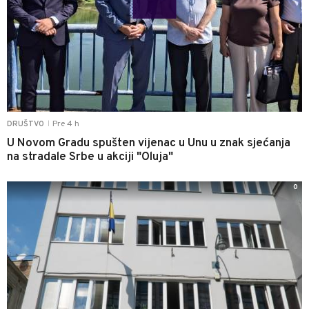
Pre 4 h
DRUŠTVO
|
U Novom Gradu spušten vijenac u Unu u znak sjećanja
na stradale Srbe u akciji "Oluja"
0