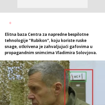
Vesna
AUTOR
0
Kerkez
Elitna baza Centra za napredne bespilotne
tehnologije "Rubikon", koju koriste ruske
snage, otkrivena je zahvaljujući gafovima u
propagandnim snimcima Vladimira Solovjova.