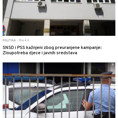
Pre 4 h
POLITIKA
|
SNSD i PSS kažnjeni zbog preuranjene kampanje:
Zloupotreba djece i javnih sredstava
0