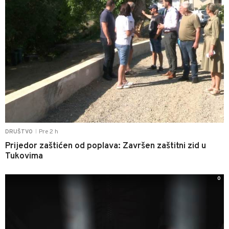
Pre 2 h
DRUŠTVO
|
Prijedor zaštićen od poplava: Završen zaštitni zid u
Tukovima
0