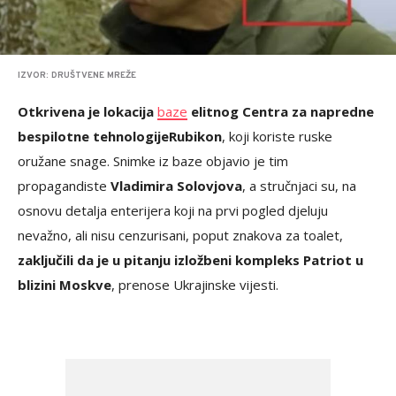
IZVOR: DRUŠTVENE MREŽE
Otkrivena je lokacija
baze
elitnog Centra za napredne
bespilotne tehnologije
Rubikon
, koji koriste ruske
oružane snage. Snimke iz baze objavio je tim
propagandiste
Vladimira Solovjova
, a stručnjaci su, na
osnovu detalja enterijera koji na prvi pogled djeluju
nevažno, ali nisu cenzurisani, poput znakova za toalet,
zaključili da je u pitanju izložbeni kompleks Patriot u
blizini Moskve
, prenose Ukrajinske vijesti.