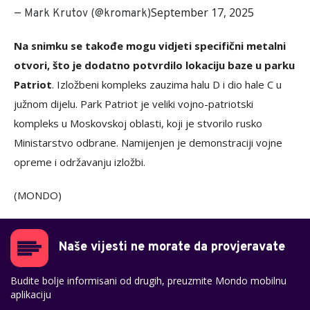
September 17, 2025
— Mark Krutov (@kromark)
Na snimku se takođe mogu vidjeti specifični metalni
otvori, što je dodatno potvrdilo lokaciju baze u parku
Patriot
. Izložbeni kompleks zauzima halu D i dio hale C u
južnom dijelu. Park Patriot je veliki vojno-patriotski
kompleks u Moskovskoj oblasti, koji je stvorilo rusko
Ministarstvo odbrane. Namijenjen je demonstraciji vojne
opreme i održavanju izložbi.
(MONDO)
Naše vijesti ne morate da provjeravate
Budite bolje informisani od drugih, preuzmite Mondo mobilnu
aplikaciju