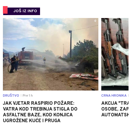
JOŠ IZ INFO
0
DRUŠTVO
Pre 1 h
CRNA HRONIKA
|
|
JAK VJETAR RASPIRIO POŽARE:
AKCIJA "TRA
VATRA KOD TREBINJA STIGLA DO
OSOBE, ZAP
ASFALTNE BAZE, KOD KONJICA
AUTOMATSKI
UGROŽENE KUĆE I PRUGA