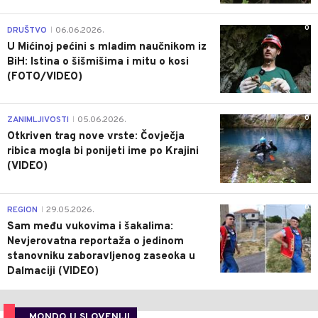
0
DRUŠTVO
06.06.2026.
|
U Mićinoj pećini s mladim naučnikom iz
BiH: Istina o šišmišima i mitu o kosi
(FOTO/VIDEO)
0
ZANIMLJIVOSTI
05.06.2026.
|
Otkriven trag nove vrste: Čovječja
ribica mogla bi ponijeti ime po Krajini
(VIDEO)
0
REGION
29.05.2026.
|
Sam među vukovima i šakalima:
Nevjerovatna reportaža o jedinom
stanovniku zaboravljenog zaseoka u
Dalmaciji (VIDEO)
MONDO U SLOVENIJI