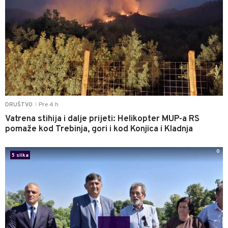
Pre 4 h
DRUŠTVO
|
Vatrena stihija i dalje prijeti: Helikopter MUP-a RS
pomaže kod Trebinja, gori i kod Konjica i Kladnja
0
5 slika