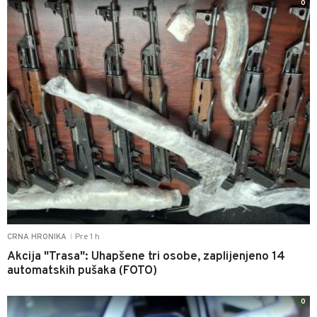
0
Pre 1 h
CRNA HRONIKA
|
Akcija "Trasa": Uhapšene tri osobe, zaplijenjeno 14
automatskih pušaka (FOTO)
0