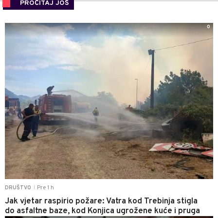
PROČITAJ JOŠ
0
Pre 1 h
DRUŠTVO
|
Jak vjetar raspirio požare: Vatra kod Trebinja stigla
do asfaltne baze, kod Konjica ugrožene kuće i pruga