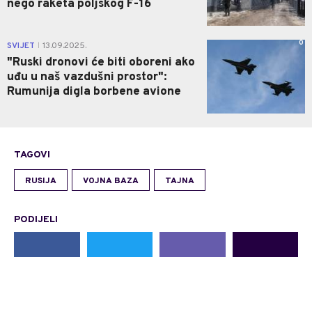
nego raketa poljskog F-16
0
SVIJET
13.09.2025.
|
"Ruski dronovi će biti oboreni ako
uđu u naš vazdušni prostor":
Rumunija digla borbene avione
TAGOVI
RUSIJA
VOJNA BAZA
TAJNA
PODIJELI