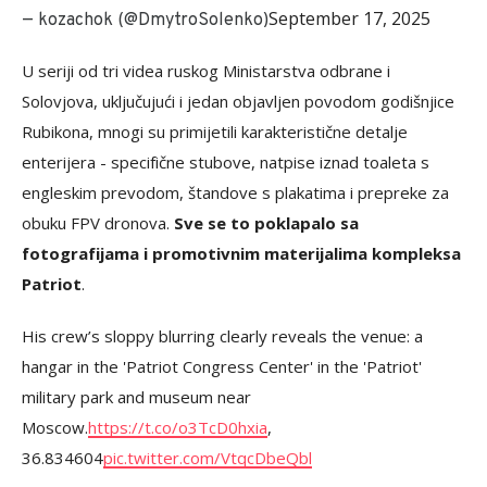
September 17, 2025
— kozachok (@DmytroSolenko)
U seriji od tri videa ruskog Ministarstva odbrane i
Solovjova, uključujući i jedan objavljen povodom godišnjice
Rubikona, mnogi su primijetili karakteristične detalje
enterijera - specifične stubove, natpise iznad toaleta s
engleskim prevodom, štandove s plakatima i prepreke za
obuku FPV dronova.
Sve se to poklapalo sa
fotografijama i promotivnim materijalima kompleksa
Patriot
.
His crew’s sloppy blurring clearly reveals the venue: a
hangar in the 'Patriot Congress Center' in the 'Patriot'
military park and museum near
Moscow.
https://t.co/o3TcD0hxia
,
36.834604
pic.twitter.com/VtqcDbeQbl