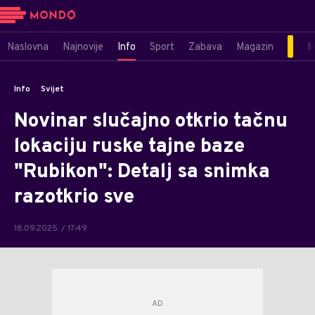
Naslovna
Najnovije
Info
Sport
Zabava
Magazin
M
Info
Svijet
Novinar slučajno otkrio tačnu
lokaciju ruske tajne baze
"Rubikon": Detalj sa snimka
razotkrio sve
18.09.2025. / 17:49