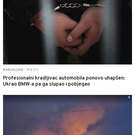
Pre 3 h
BANJALUKA
|
Profesionalni kradljivac automobila ponovo uhapšen:
Ukrao BMW-a pa ga slupao i pobjegao
0