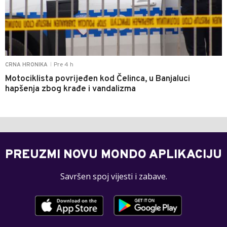
Pre 4 h
CRNA HRONIKA
|
Motociklista povrijeđen kod Čelinca, u Banjaluci
hapšenja zbog krađe i vandalizma
PREUZMI NOVU MONDO APLIKACIJU
Savršen spoj vijesti i zabave.