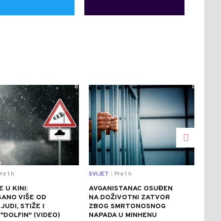
0
0
re 1 h
SVIJET
Pre 1 h
CRNA
|
 U KINI:
AVGANISTANAC OSUĐEN
OSU
SANO VIŠE OD
NA DOŽIVOTNI ZATVOR
POM
JUDI, STIŽE I
ZBOG SMRTONOSNOG
UBI
"DOLFIN" (VIDEO)
NAPADA U MINHENU
ODR