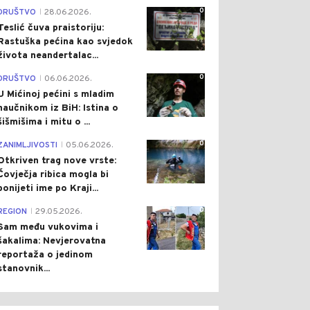
0
DRUŠTVO
28.06.2026.
|
Teslić čuva praistoriju:
Rastuška pećina kao svjedok
života neandertalac...
0
DRUŠTVO
06.06.2026.
|
U Mićinoj pećini s mladim
naučnikom iz BiH: Istina o
šišmišima i mitu o ...
0
ZANIMLJIVOSTI
05.06.2026.
|
Otkriven trag nove vrste:
Čovječja ribica mogla bi
ponijeti ime po Kraji...
0
REGION
29.05.2026.
|
Sam među vukovima i
šakalima: Nevjerovatna
reportaža o jedinom
stanovnik...