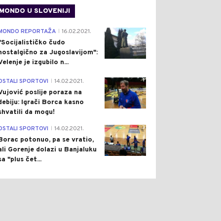
MONDO U SLOVENIJI
4
MONDO REPORTAŽA
16.02.2021.
|
"Socijalističko čudo
nostalgično za Jugoslavijom":
Velenje je izgubilo n...
1
OSTALI SPORTOVI
14.02.2021.
|
Vujović poslije poraza na
debiju: Igrači Borca kasno
shvatili da mogu!
3
OSTALI SPORTOVI
14.02.2021.
|
Borac potonuo, pa se vratio,
ali Gorenje dolazi u Banjaluku
sa "plus čet...