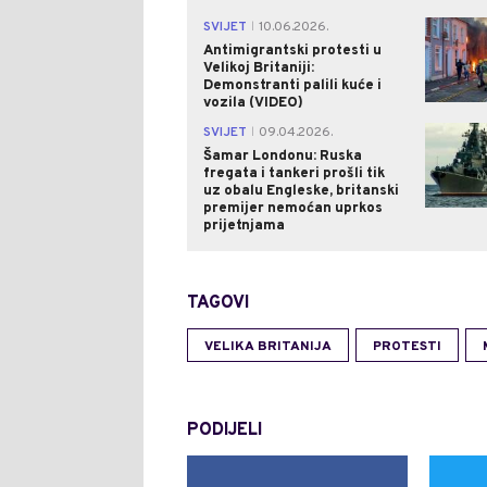
SVIJET
10.06.2026.
|
Antimigrantski protesti u
Velikoj Britaniji:
Demonstranti palili kuće i
vozila (VIDEO)
SVIJET
09.04.2026.
|
Šamar Londonu: Ruska
fregata i tankeri prošli tik
uz obalu Engleske, britanski
premijer nemoćan uprkos
prijetnjama
TAGOVI
VELIKA BRITANIJA
PROTESTI
PODIJELI