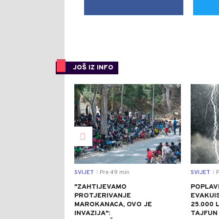
JOŠ IZ INFO
0
SVIJET
Pre 49 min
SVIJET
P
|
|
"ZAHTIJEVAMO
POPLAVE
PROTJERIVANJE
EVAKUI
MAROKANACA, OVO JE
25.000 L
INVAZIJA":
TAJFUN 