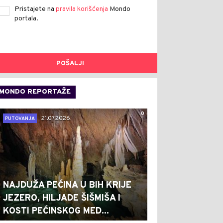
Pristajete na
pravila korišćenja
Mondo
portala.
POŠALJI
MONDO REPORTAŽE
0
21.07.2026.
PUTOVANJA
NAJDUŽA PEĆINA U BIH KRIJE
JEZERO, HILJADE ŠIŠMIŠA I
KOSTI PEĆINSKOG MED...