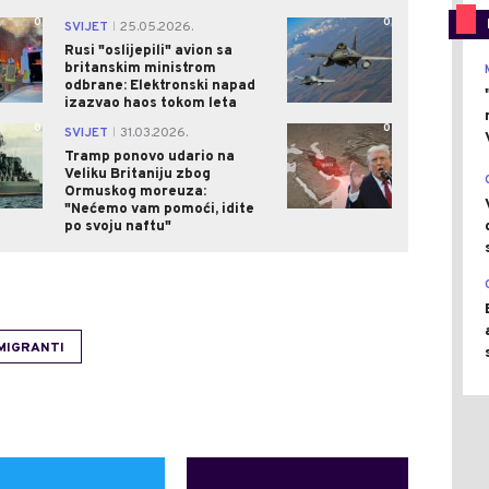
0
0
SVIJET
25.05.2026.
|
Rusi "oslijepili" avion sa
britanskim ministrom
odbrane: Elektronski napad
izazvao haos tokom leta
0
0
SVIJET
31.03.2026.
|
Tramp ponovo udario na
Veliku Britaniju zbog
Ormuskog moreuza:
"Nećemo vam pomoći, idite
po svoju naftu"
MIGRANTI