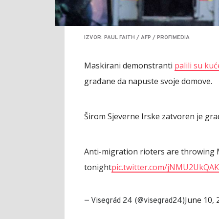
IZVOR: PAUL FAITH / AFP / PROFIMEDIA
Maskirani demonstranti
palili su ku
građane da napuste svoje domove.
Širom Sjeverne Irske zatvoren je grad
Anti-migration rioters are throwing M
tonight
pic.twitter.com/jNMU2UkQAK
June 10, 
— Visegrád 24 (@visegrad24)