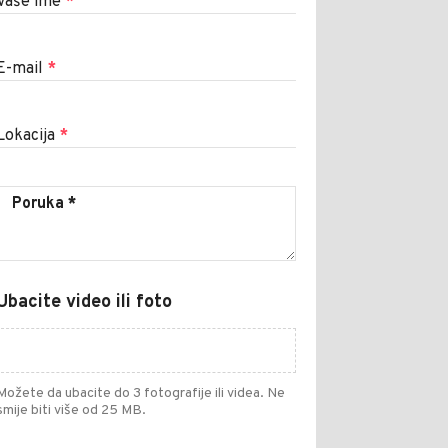
Vaše ime
*
E-mail
*
Lokacija
*
Ubacite video ili foto
Možete da ubacite do 3 fotografije ili videa. Ne
smije biti više od 25 MB.