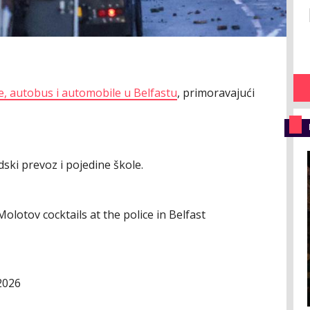
će, autobus i automobile u Belfastu
, primoravajući
ski prevoz i pojedine škole.
olotov cocktails at the police in Belfast
2026