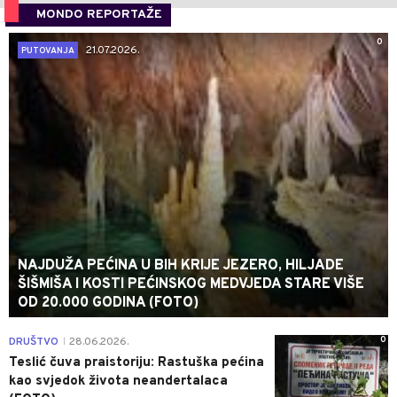
MONDO REPORTAŽE
0
21.07.2026.
PUTOVANJA
NAJDUŽA PEĆINA U BIH KRIJE JEZERO, HILJADE
ŠIŠMIŠA I KOSTI PEĆINSKOG MEDVJEDA STARE VIŠE
OD 20.000 GODINA (FOTO)
0
DRUŠTVO
28.06.2026.
|
Teslić čuva praistoriju: Rastuška pećina
kao svjedok života neandertalaca