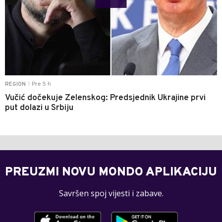
Pre 5 h
REGION
|
Vučić dočekuje Zelenskog: Predsjednik Ukrajine prvi
put dolazi u Srbiju
PREUZMI NOVU MONDO APLIKACIJU
Savršen spoj vijesti i zabave.