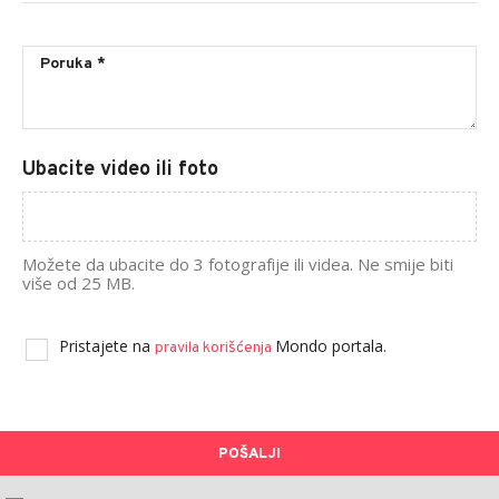
Ubacite video ili foto
Možete da ubacite do 3 fotografije ili videa. Ne smije biti
više od 25 MB.
Pristajete na
Mondo portala.
pravila korišćenja
POŠALJI