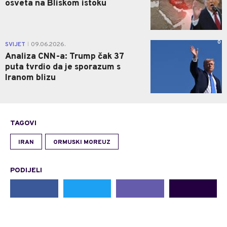
osveta na Bliskom istoku
0
SVIJET
09.06.2026.
|
Analiza CNN-a: Trump čak 37
puta tvrdio da je sporazum s
Iranom blizu
TAGOVI
IRAN
ORMUSKI MOREUZ
PODIJELI