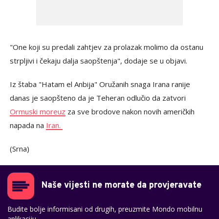
"One koji su predali zahtjev za prolazak molimo da ostanu
strpljivi i čekaju dalja saopštenja", dodaje se u objavi.
Iz štaba "Hatam el Anbija" Oružanih snaga Irana ranije
danas je saopšteno da je Teheran odlučio da zatvori
Ormuski moreuz
za sve brodove nakon novih američkih
napada na
Iran.
(Srna)
Naše vijesti ne morate da provjeravate
Budite bolje informisani od drugih, preuzmite Mondo mobilnu
aplikaciju