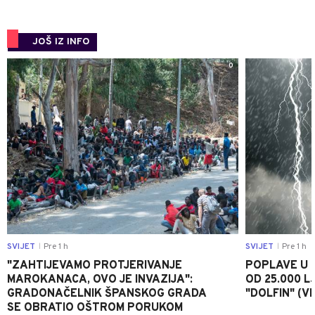
JOŠ IZ INFO
0
SVIJET
Pre 1 h
SVIJET
Pre 1 h
|
|
"ZAHTIJEVAMO PROTJERIVANJE
POPLAVE U K
MAROKANACA, OVO JE INVAZIJA":
OD 25.000 LJ
GRADONAČELNIK ŠPANSKOG GRADA
"DOLFIN" (V
SE OBRATIO OŠTROM PORUKOM