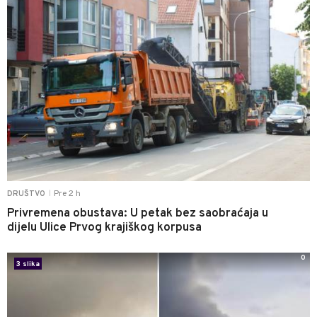
Pre 2 h
DRUŠTVO
|
Privremena obustava: U petak bez saobraćaja u
dijelu Ulice Prvog krajiškog korpusa
0
3 slika