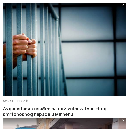
0
Pre 2 h
SVIJET
|
Avganistanac osuđen na doživotni zatvor zbog
smrtonosnog napada u Minhenu
0