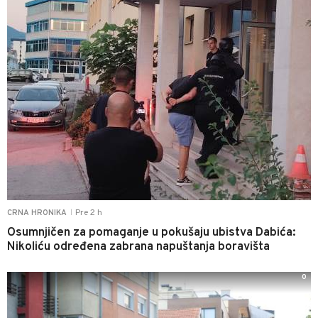
Pre 2 h
CRNA HRONIKA
|
Osumnjičen za pomaganje u pokušaju ubistva Dabića:
Nikoliću određena zabrana napuštanja boravišta
0