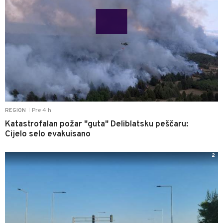
Pre 4 h
REGION
|
Katastrofalan požar "guta" Deliblatsku peščaru:
Cijelo selo evakuisano
2