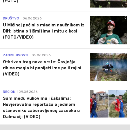
(FOTO)
0
DRUŠTVO
06.06.2026.
|
U Mićinoj pećini s mladim naučnikom iz
BiH: Istina o šišmišima i mitu o kosi
(FOTO/VIDEO)
0
ZANIMLJIVOSTI
05.06.2026.
|
Otkriven trag nove vrste: Čovječja
ribica mogla bi ponijeti ime po Krajini
(VIDEO)
0
REGION
29.05.2026.
|
Sam među vukovima i šakalima:
Nevjerovatna reportaža o jedinom
stanovniku zaboravljenog zaseoka u
Dalmaciji (VIDEO)