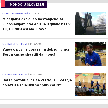
MONDO U SLOVENIJI
4
MONDO REPORTAŽA
16.02.2021.
|
"Socijalističko čudo nostalgično za
Jugoslavijom": Velenje je izgubilo naziv,
ali je u duši ostalo Titovo!
1
OSTALI SPORTOVI
14.02.2021.
|
Vujović poslije poraza na debiju: Igrači
Borca kasno shvatili da mogu!
3
OSTALI SPORTOVI
14.02.2021.
|
Borac potonuo, pa se vratio, ali Gorenje
dolazi u Banjaluku sa "plus četiri"!