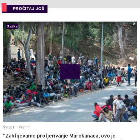
PROČITAJ JOŠ
0
5 slika
Pre 1 h
SVIJET
|
"Zahtijevamo protjerivanje Marokanaca, ovo je