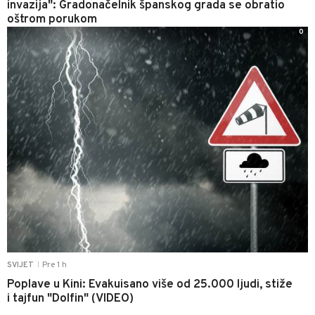
invazija": Gradonačelnik španskog grada se obratio
oštrom porukom
0
Pre 1 h
SVIJET
|
Poplave u Kini: Evakuisano više od 25.000 ljudi, stiže
i tajfun "Dolfin" (VIDEO)