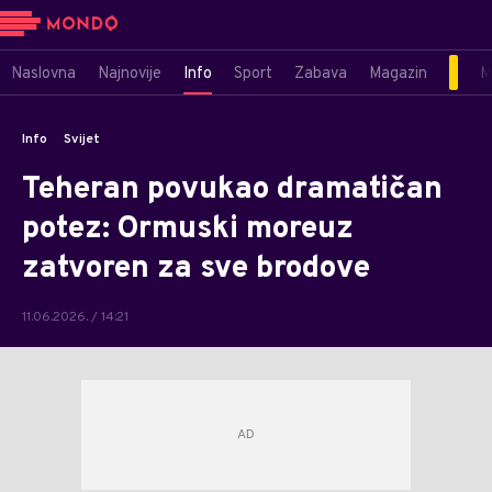
Naslovna
Najnovije
Info
Sport
Zabava
Magazin
M
Info
Svijet
Teheran povukao dramatičan
potez: Ormuski moreuz
zatvoren za sve brodove
11.06.2026. / 14:21