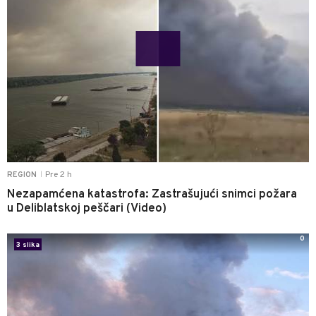
Pre 2 h
REGION
|
Nezapamćena katastrofa: Zastrašujući snimci požara
u Deliblatskoj peščari (Video)
0
3 slika