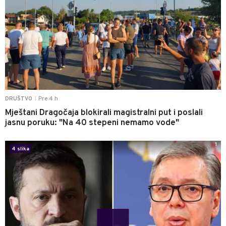
Pre 4 h
DRUŠTVO
|
Mještani Dragočaja blokirali magistralni put i poslali
jasnu poruku: "Na 40 stepeni nemamo vode"
1
4 slika