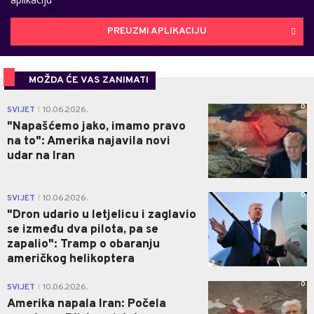
PREUZMI APLIKACIJU
MOŽDA ĆE VAS ZANIMATI
0
SVIJET
10.06.2026.
|
"Napašćemo jako, imamo pravo
na to": Amerika najavila novi
udar na Iran
0
SVIJET
10.06.2026.
|
"Dron udario u letjelicu i zaglavio
se između dva pilota, pa se
zapalio": Tramp o obaranju
američkog helikoptera
0
SVIJET
10.06.2026.
|
Amerika napala Iran: Počela