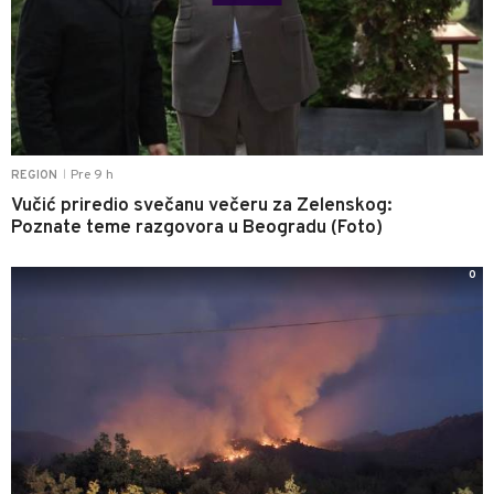
Pre 9 h
REGION
|
Vučić priredio svečanu večeru za Zelenskog:
Poznate teme razgovora u Beogradu (Foto)
0