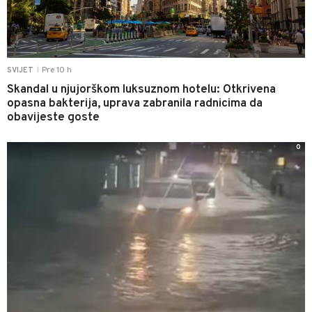
Pre 10 h
SVIJET
|
Skandal u njujorškom luksuznom hotelu: Otkrivena
opasna bakterija, uprava zabranila radnicima da
obavijeste goste
0