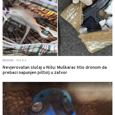
Pre 8 h
REGION
|
Nevjerovatan slučaj u Nišu: Muškarac htio dronom da
prebaci napunjen pištolj u zatvor
1