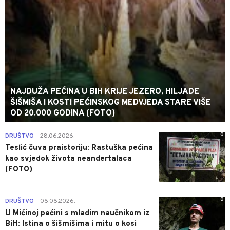
NAJDUŽA PEĆINA U BIH KRIJE JEZERO, HILJADE
ŠIŠMIŠA I KOSTI PEĆINSKOG MEDVJEDA STARE VIŠE
OD 20.000 GODINA (FOTO)
0
DRUŠTVO
28.06.2026.
|
Teslić čuva praistoriju: Rastuška pećina
kao svjedok života neandertalaca
(FOTO)
0
DRUŠTVO
06.06.2026.
|
U Mićinoj pećini s mladim naučnikom iz
BiH: Istina o šišmišima i mitu o kosi