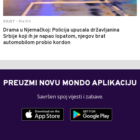
Pre 11 h
SVIJET
|
Drama u Njemačkoj: Policija upucala državljanina
Srbije koji ih je napao lopatom, njegov brat
automobilom probio kordon
PREUZMI NOVU MONDO APLIKACIJU
Savršen spoj vijesti i zabave.