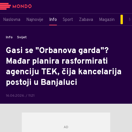
Naslovna
Najnovije
Info
Sport
Zabava
Magazin
M
Info
Svijet
Gasi se "Orbanova garda"?
Mađar planira rasformirati
agenciju TEK, čija kancelarija
postoji u Banjaluci
16.06.2026. / 11:21