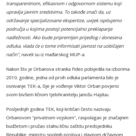
transparentnom, efikasnom i odgovornom sistemu koji
upravlja javnim sredstvima. To takođe znači da, uz
održavanje specijalizovane ekspertize, uvijek ispitujemo
područja u kojima postoji potencijalno preklapanje
nadležnosti. Ako bude pripremljen prijedlog i donesena
odluka, vlada će o tome informisati javnost na uobičajen
način"
, naveli su iz mađarskog MUP-a.
Nakon što je Orbanova stranka Fides pobijedila na izborima
2010. godine, jedna od prvih odluka parlamenta bilo je
osnivanje TEK-a, čije je vođenje Viktor Orban povjerio
svom bivšem ličnom tjelohranitelju Janošu Hajduu.
Posljednjih godina TEK, koji kritičari često nazivaju
Orbanovom "privatnom vojskom", raspolagao je značajnim
budžetom i pružao stalnu ličnu zaštitu predsjedniku
Republike, ministru spoljnih poslova i glavnom državnom