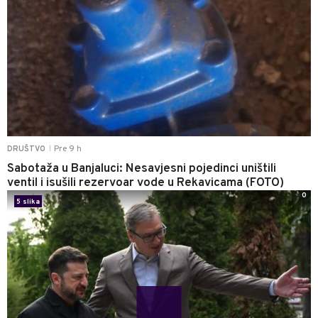
Pre 9 h
DRUŠTVO
|
Sabotaža u Banjaluci: Nesavjesni pojedinci uništili
ventil i isušili rezervoar vode u Rekavicama (FOTO)
0
5 slika