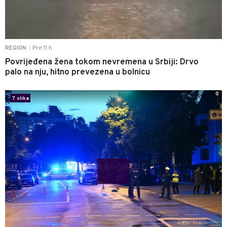
Pre 11 h
REGION
|
Povrijeđena žena tokom nevremena u Srbiji: Drvo
palo na nju, hitno prevezena u bolnicu
0
7 slika