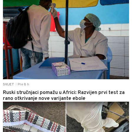
Pre 8 h
SVIJET
|
Ruski stručnjaci pomažu u Africi: Razvijen prvi test za
rano otkrivanje nove varijante ebole
0