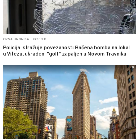
Pre 10 h
CRNA HRONIKA
|
Policija istražuje povezanost: Bačena bomba na lokal
u Vitezu, ukradeni "golf" zapaljen u Novom Travniku
0