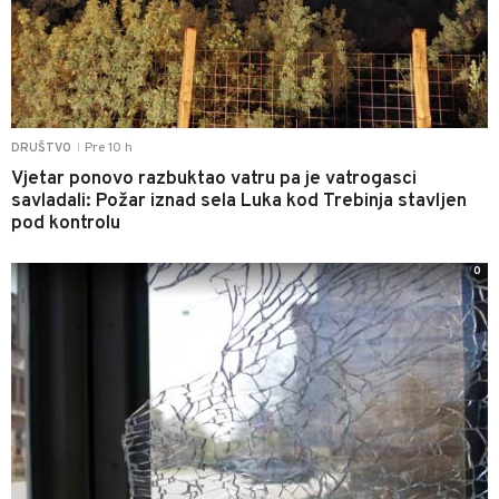
Pre 10 h
DRUŠTVO
|
Vjetar ponovo razbuktao vatru pa je vatrogasci
savladali: Požar iznad sela Luka kod Trebinja stavljen
pod kontrolu
0