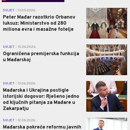
0
SVIJET
13.05.2026.
|
Peter Mađar razotkrio Orbanov
luksuz: Ministarstvo od 280
miliona evra i masažne fotelje
0
SVIJET
15.06.2026.
|
Ograničena premijerska funkcija
u Mađarskoj
0
SVIJET
13.06.2026.
|
Mađarska i Ukrajina postigle
istorijski dogovor: Rješeno jedno
od ključnih pitanja za Mađare u
Zakarpatju
0
SVIJET
12.06.2026.
|
Mađarska pokreće reformu javnih