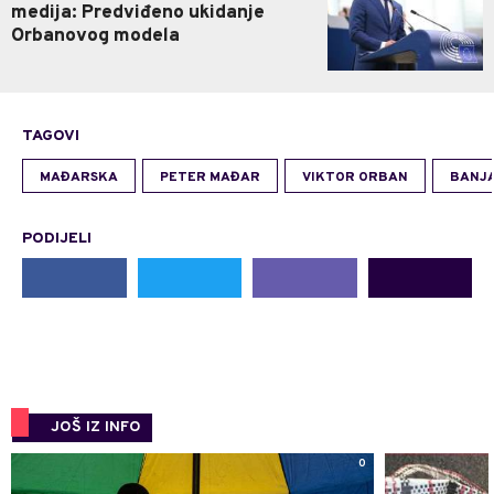
medija: Predviđeno ukidanje
Orbanovog modela
TAGOVI
MAĐARSKA
PETER MAĐAR
VIKTOR ORBAN
BANJ
PODIJELI
JOŠ IZ INFO
0