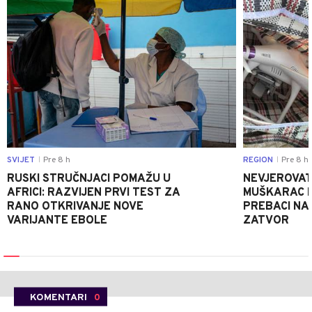
SVIJET
Pre 8 h
REGION
Pre 8 h
|
|
RUSKI STRUČNJACI POMAŽU U
NEVJEROVATA
AFRICI: RAZVIJEN PRVI TEST ZA
MUŠKARAC H
RANO OTKRIVANJE NOVE
PREBACI NA
VARIJANTE EBOLE
ZATVOR
KOMENTARI
0