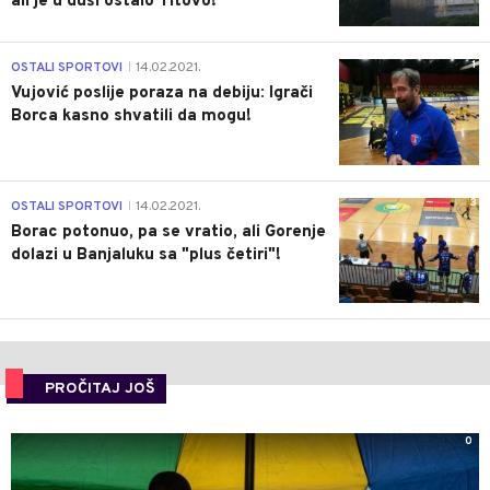
ali je u duši ostalo Titovo!
1
OSTALI SPORTOVI
14.02.2021.
|
Vujović poslije poraza na debiju: Igrači
Borca kasno shvatili da mogu!
3
OSTALI SPORTOVI
14.02.2021.
|
Borac potonuo, pa se vratio, ali Gorenje
dolazi u Banjaluku sa "plus četiri"!
PROČITAJ JOŠ
0