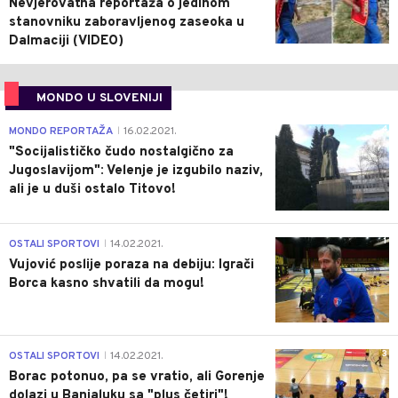
Nevjerovatna reportaža o jedinom
stanovniku zaboravljenog zaseoka u
Dalmaciji (VIDEO)
MONDO U SLOVENIJI
4
MONDO REPORTAŽA
16.02.2021.
|
"Socijalističko čudo nostalgično za
Jugoslavijom": Velenje je izgubilo naziv,
ali je u duši ostalo Titovo!
1
OSTALI SPORTOVI
14.02.2021.
|
Vujović poslije poraza na debiju: Igrači
Borca kasno shvatili da mogu!
3
OSTALI SPORTOVI
14.02.2021.
|
Borac potonuo, pa se vratio, ali Gorenje
dolazi u Banjaluku sa "plus četiri"!