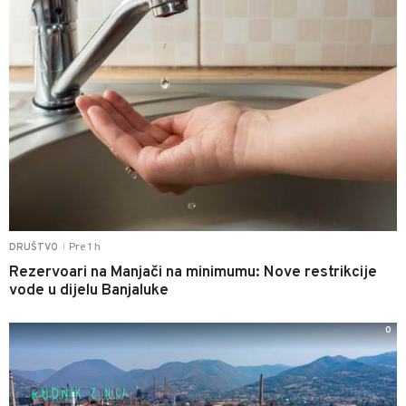
Pre 1 h
DRUŠTVO
|
Rezervoari na Manjači na minimumu: Nove restrikcije
vode u dijelu Banjaluke
0