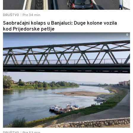
Pre 34 min
DRUŠTVO
|
Saobraćajni kolaps u Banjaluci: Duge kolone vozila
kod Prijedorske petlje
0
|