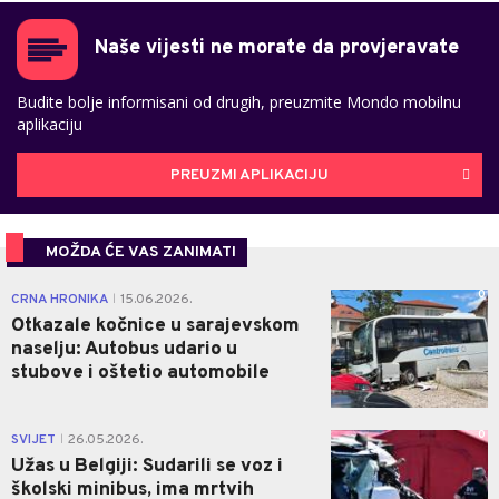
Naše vijesti ne morate da provjeravate
Budite bolje informisani od drugih, preuzmite Mondo mobilnu
aplikaciju
PREUZMI APLIKACIJU
MOŽDA ĆE VAS ZANIMATI
0
CRNA HRONIKA
15.06.2026.
|
Otkazale kočnice u sarajevskom
naselju: Autobus udario u
stubove i oštetio automobile
0
SVIJET
26.05.2026.
|
Užas u Belgiji: Sudarili se voz i
školski minibus, ima mrtvih