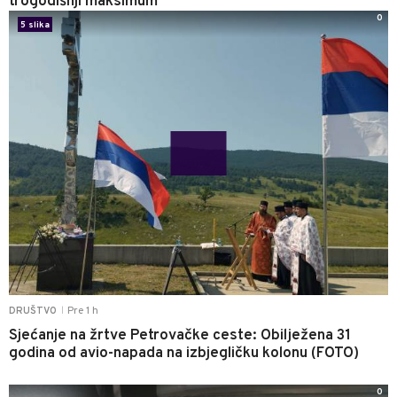
trogodišnji maksimum
0
5 slika
Pre 1 h
DRUŠTVO
|
Sjećanje na žrtve Petrovačke ceste: Obilježena 31
godina od avio-napada na izbjegličku kolonu (FOTO)
0