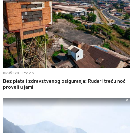
Pre 2 h
DRUŠTVO
|
Bez plata i zdravstvenog osiguranja: Rudari treću noć
proveli u jami
0