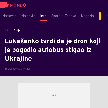
Naslovna
Najnovije
Info
Sport
Zabava
Magazin
M
Info
Svijet
Lukašenko tvrdi da je dron koji
je pogodio autobus stigao iz
Ukrajine
18.06.2026. / 12:46