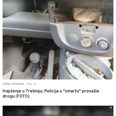
Pre 1 h
CRNA HRONIKA
|
Hapšenje u Trebinju: Policija u "smartu" pronašla
drogu (FOTO)
0