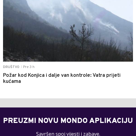
Pre 3 h
DRUŠTVO
|
Požar kod Konjica i dalje van kontrole: Vatra prijeti
kućama
PREUZMI NOVU MONDO APLIKACIJU
Savršen spoj vijesti i zabave.