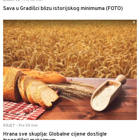
Pre 53 min
DRUŠTVO
Sava u Gradišci blizu istorijskog minimuma (FOTO)
0
Pre 59 min
SVIJET
|
Hrana sve skuplja: Globalne cijene dostigle