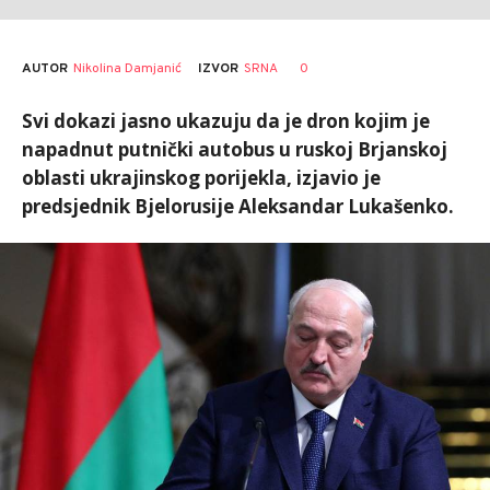
AUTOR
Nikolina Damjanić
0
IZVOR
SRNA
Svi dokazi jasno ukazuju da je dron kojim je
napadnut putnički autobus u ruskoj Brjanskoj
oblasti ukrajinskog porijekla, izjavio je
predsjednik Bjelorusije Aleksandar Lukašenko.