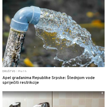
Pre 1 h
DRUŠTVO
|
Apel građanima Republike Srpske: Štednjom vode
spriječiti restrikcije
0