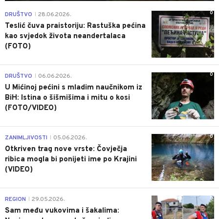
0
DRUŠTVO
28.06.2026.
|
Teslić čuva praistoriju: Rastuška pećina
kao svjedok života neandertalaca
(FOTO)
0
DRUŠTVO
06.06.2026.
|
U Mićinoj pećini s mladim naučnikom iz
BiH: Istina o šišmišima i mitu o kosi
(FOTO/VIDEO)
0
ZANIMLJIVOSTI
05.06.2026.
|
Otkriven trag nove vrste: Čovječja
ribica mogla bi ponijeti ime po Krajini
(VIDEO)
0
REGION
29.05.2026.
|
Sam među vukovima i šakalima: