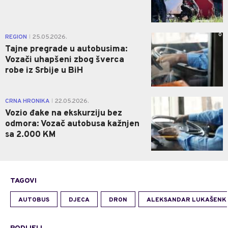
0
REGION
25.05.2026.
|
Tajne pregrade u autobusima:
Vozači uhapšeni zbog šverca
robe iz Srbije u BiH
0
CRNA HRONIKA
22.05.2026.
|
Vozio đake na ekskurziju bez
odmora: Vozač autobusa kažnjen
sa 2.000 KM
TAGOVI
AUTOBUS
DJECA
DRON
ALEKSANDAR LUKAŠENK