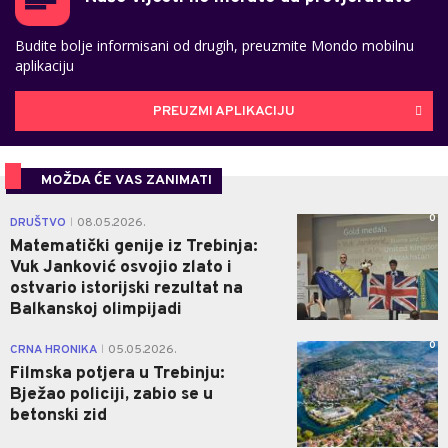
Budite bolje informisani od drugih, preuzmite Mondo mobilnu
aplikaciju
PREUZMI APLIKACIJU
MOŽDA ĆE VAS ZANIMATI
0
DRUŠTVO
08.05.2026.
|
Matematički genije iz Trebinja:
Vuk Janković osvojio zlato i
ostvario istorijski rezultat na
Balkanskoj olimpijadi
0
CRNA HRONIKA
05.05.2026.
|
Filmska potjera u Trebinju:
Bježao policiji, zabio se u
betonski zid