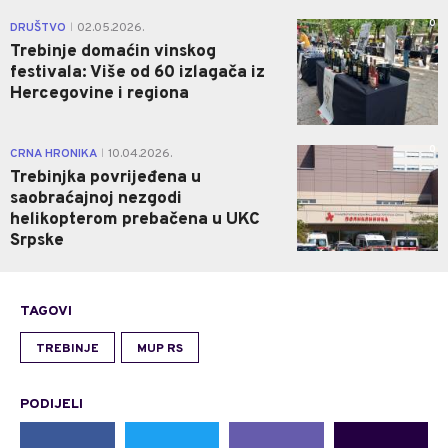
0
DRUŠTVO
02.05.2026.
|
Trebinje domaćin vinskog
festivala: Više od 60 izlagača iz
Hercegovine i regiona
0
CRNA HRONIKA
10.04.2026.
|
Trebinjka povrijeđena u
saobraćajnoj nezgodi
helikopterom prebačena u UKC
Srpske
TAGOVI
TREBINJE
MUP RS
PODIJELI