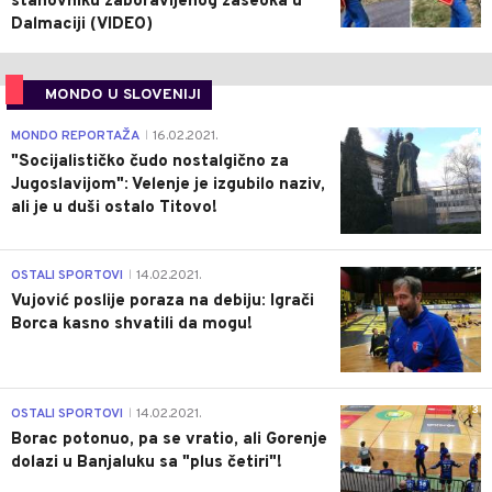
stanovniku zaboravljenog zaseoka u
Dalmaciji (VIDEO)
MONDO U SLOVENIJI
4
MONDO REPORTAŽA
16.02.2021.
|
"Socijalističko čudo nostalgično za
Jugoslavijom": Velenje je izgubilo naziv,
ali je u duši ostalo Titovo!
1
OSTALI SPORTOVI
14.02.2021.
|
Vujović poslije poraza na debiju: Igrači
Borca kasno shvatili da mogu!
3
OSTALI SPORTOVI
14.02.2021.
|
Borac potonuo, pa se vratio, ali Gorenje
dolazi u Banjaluku sa "plus četiri"!