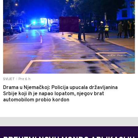
Pre 6 h
SVIJET
|
Drama u Njemačkoj: Policija upucala državljanina
Srbije koji ih je napao lopatom, njegov brat
automobilom probio kordon