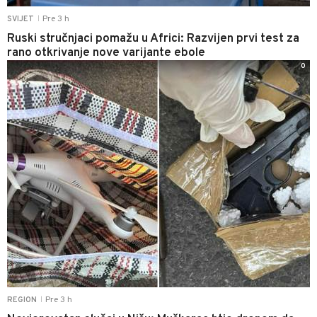
Pre 3 h
SVIJET
|
Ruski stručnjaci pomažu u Africi: Razvijen prvi test za
rano otkrivanje nove varijante ebole
0
Pre 3 h
REGION
|