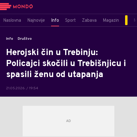
Naslovna
Najnovije
Info
Sport
Zabava
Magazin
M
Info
Društvo
Herojski čin u Trebinju:
Policajci skočili u Trebišnjicu i
spasili ženu od utapanja
21.05.2026. / 19:54