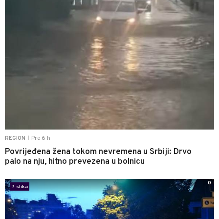
Pre 6 h
REGION
|
Povrijeđena žena tokom nevremena u Srbiji: Drvo
palo na nju, hitno prevezena u bolnicu
0
7 slika