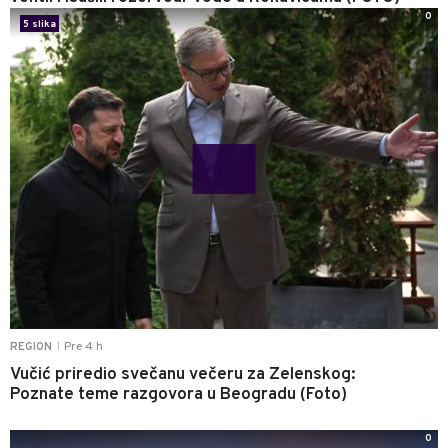
0
5 slika
Pre 4 h
REGION
|
Vučić priredio svečanu večeru za Zelenskog:
Poznate teme razgovora u Beogradu (Foto)
0