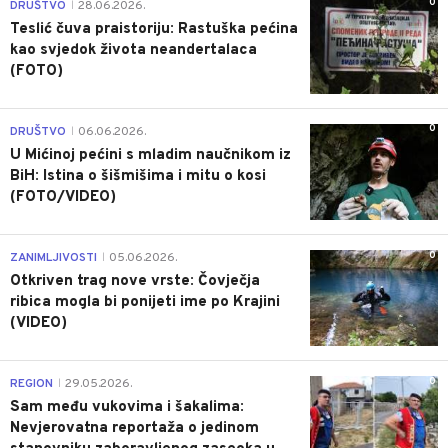
0
DRUŠTVO
28.06.2026.
|
Teslić čuva praistoriju: Rastuška pećina
kao svjedok života neandertalaca
(FOTO)
0
DRUŠTVO
06.06.2026.
|
U Mićinoj pećini s mladim naučnikom iz
BiH: Istina o šišmišima i mitu o kosi
(FOTO/VIDEO)
0
ZANIMLJIVOSTI
05.06.2026.
|
Otkriven trag nove vrste: Čovječja
ribica mogla bi ponijeti ime po Krajini
(VIDEO)
0
REGION
29.05.2026.
|
Sam među vukovima i šakalima:
Nevjerovatna reportaža o jedinom