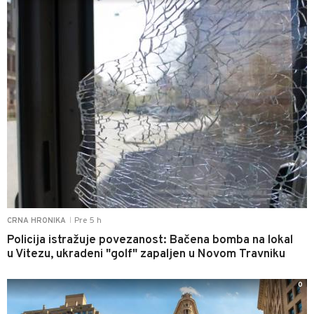
Pre 5 h
CRNA HRONIKA
|
Policija istražuje povezanost: Bačena bomba na lokal
u Vitezu, ukradeni "golf" zapaljen u Novom Travniku
0