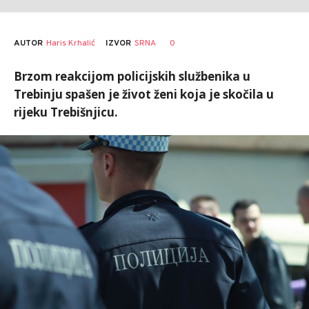
AUTOR
Haris Krhalić
0
IZVOR
SRNA
Brzom reakcijom policijskih službenika u
Trebinju spašen je život ženi koja je skočila u
rijeku Trebišnjicu.