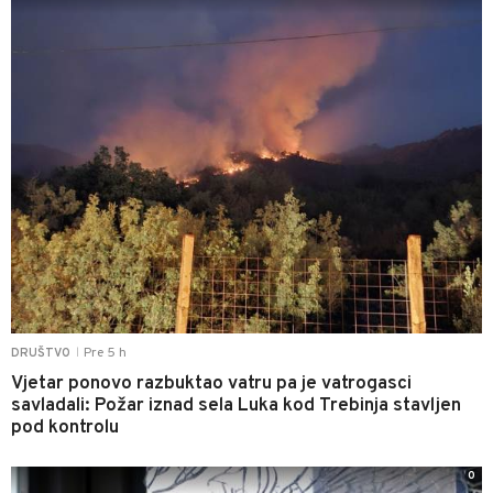
Pre 5 h
DRUŠTVO
|
Vjetar ponovo razbuktao vatru pa je vatrogasci
savladali: Požar iznad sela Luka kod Trebinja stavljen
pod kontrolu
0