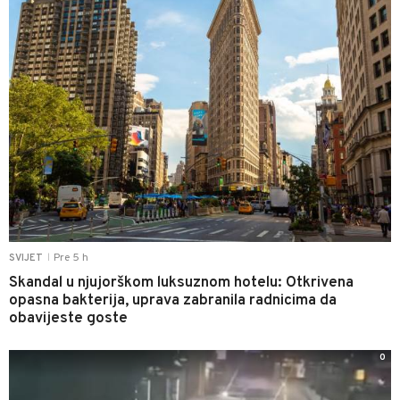
Pre 5 h
SVIJET
|
Skandal u njujorškom luksuznom hotelu: Otkrivena
opasna bakterija, uprava zabranila radnicima da
obavijeste goste
0