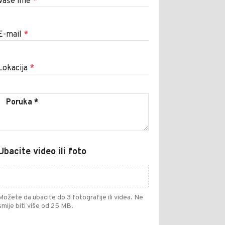
Vaše ime
*
E-mail
*
Lokacija
*
Ubacite video ili foto
Možete da ubacite do 3 fotografije ili videa. Ne
smije biti više od 25 MB.