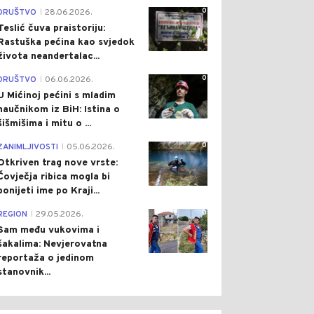
0
DRUŠTVO
28.06.2026.
|
Teslić čuva praistoriju:
Rastuška pećina kao svjedok
života neandertalac...
0
DRUŠTVO
06.06.2026.
|
U Mićinoj pećini s mladim
naučnikom iz BiH: Istina o
šišmišima i mitu o ...
0
ZANIMLJIVOSTI
05.06.2026.
|
Otkriven trag nove vrste:
Čovječja ribica mogla bi
ponijeti ime po Kraji...
0
REGION
29.05.2026.
|
Sam među vukovima i
šakalima: Nevjerovatna
reportaža o jedinom
stanovnik...