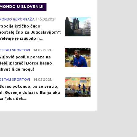
MONDO U SLOVENIJI
4
MONDO REPORTAŽA
16.02.2021.
|
"Socijalističko čudo
nostalgično za Jugoslavijom":
Velenje je izgubilo n...
1
OSTALI SPORTOVI
14.02.2021.
|
Vujović poslije poraza na
debiju: Igrači Borca kasno
shvatili da mogu!
3
OSTALI SPORTOVI
14.02.2021.
|
Borac potonuo, pa se vratio,
ali Gorenje dolazi u Banjaluku
sa "plus čet...