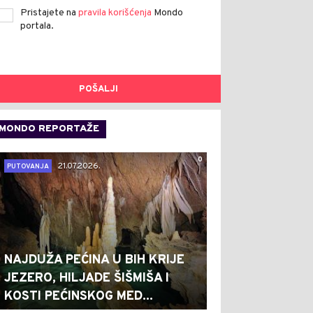
Pristajete na
pravila korišćenja
Mondo
portala.
POŠALJI
MONDO REPORTAŽE
0
21.07.2026.
PUTOVANJA
NAJDUŽA PEĆINA U BIH KRIJE
JEZERO, HILJADE ŠIŠMIŠA I
KOSTI PEĆINSKOG MED...