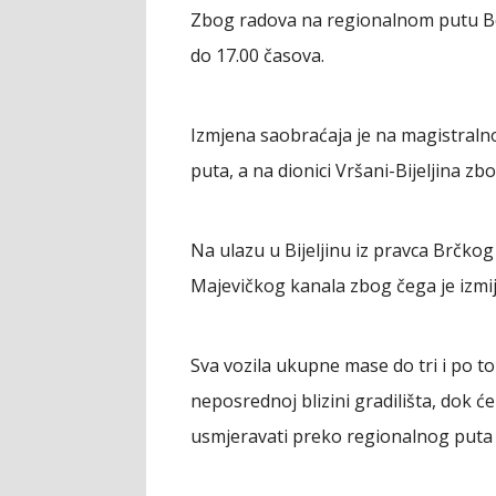
Zbog radova na regionalnom putu Ber
do 17.00 časova.
Izmjena saobraćaja je na magistral
puta, a na dionici Vršani-Bijeljina z
Na ulazu u Bijeljinu iz pravca Brčko
Majevičkog kanala zbog čega je izmij
Sva vozila ukupne mase do tri i po 
neposrednoj blizini gradilišta, dok ć
usmjeravati preko regionalnog puta 