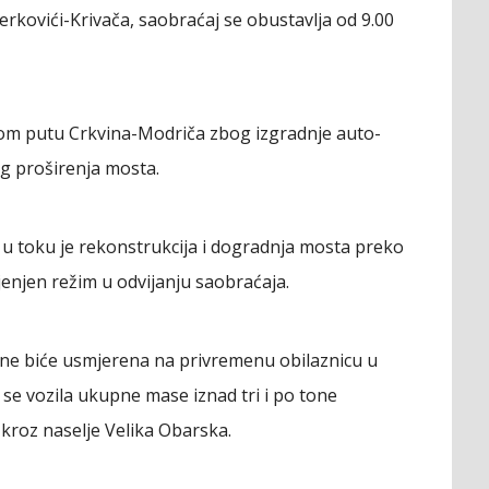
kovići-Krivača, saobraćaj se obustavlja od 9.00
nom putu Crkvina-Modriča zbog izgradnje auto-
bog proširenja mosta.
g u toku je rekonstrukcija i dogradnja mosta preko
enjen režim u odvijanju saobraćaja.
tone biće usmjerena na privremenu obilaznicu u
e se vozila ukupne mase iznad tri i po tone
kroz naselje Velika Obarska.