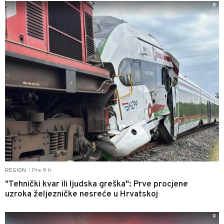
0
Pre 9 h
REGION
|
"Tehnički kvar ili ljudska greška": Prve procjene
uzroka željezničke nesreće u Hrvatskoj
0