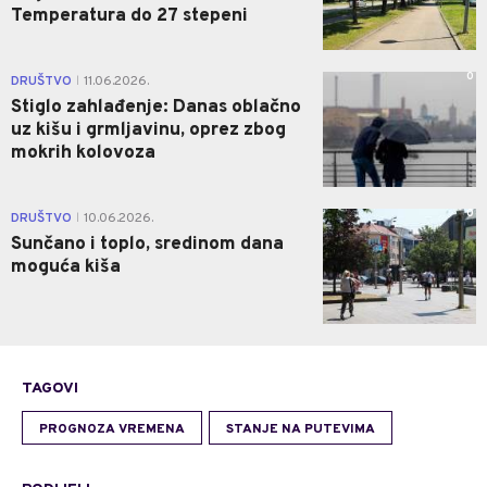
Temperatura do 27 stepeni
0
DRUŠTVO
11.06.2026.
|
Stiglo zahlađenje: Danas oblačno
uz kišu i grmljavinu, oprez zbog
mokrih kolovoza
0
DRUŠTVO
10.06.2026.
|
Sunčano i toplo, sredinom dana
moguća kiša
TAGOVI
PROGNOZA VREMENA
STANJE NA PUTEVIMA