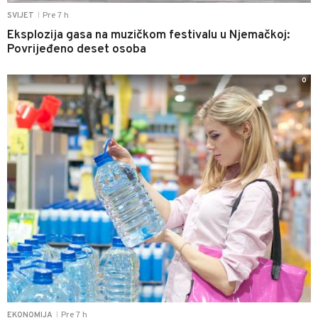
Pre 7 h
SVIJET
|
Eksplozija gasa na muzičkom festivalu u Njemačkoj:
Povrijeđeno deset osoba
0
Pre 7 h
EKONOMIJA
|