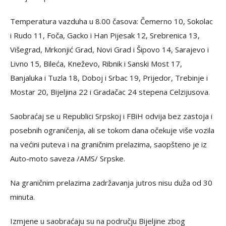
Temperatura vazduha u 8.00 časova: Čemerno 10, Sokolac
i Rudo 11, Foča, Gacko i Han Pijesak 12, Srebrenica 13,
Višegrad, Mrkonjić Grad, Novi Grad i Šipovo 14, Sarajevo i
Livno 15, Bileća, Kneževo, Ribnik i Sanski Most 17,
Banjaluka i Tuzla 18, Doboj i Srbac 19, Prijedor, Trebinje i
Mostar 20, Bijeljina 22 i Gradačac 24 stepena Celzijusova.
Saobraćaj se u Republici Srpskoj i FBiH odvija bez zastoja i
posebnih ograničenja, ali se tokom dana očekuje više vozila
na većini puteva i na graničnim prelazima, saopšteno je iz
Auto-moto saveza /AMS/ Srpske.
Na graničnim prelazima zadržavanja jutros nisu duža od 30
minuta.
Izmjene u saobraćaju su na području Bijeljine zbog