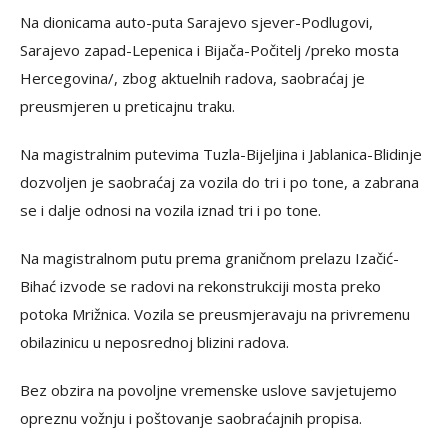
Na dionicama auto-puta Sarajevo sjever-Podlugovi,
Sarajevo zapad-Lepenica i Bijača-Počitelj /preko mosta
Hercegovina/, zbog aktuelnih radova, saobraćaj je
preusmjeren u preticajnu traku.
Na magistralnim putevima Tuzla-Bijeljina i Jablanica-Blidinje
dozvoljen je saobraćaj za vozila do tri i po tone, a zabrana
se i dalje odnosi na vozila iznad tri i po tone.
Na magistralnom putu prema graničnom prelazu Izačić-
Bihać izvode se radovi na rekonstrukciji mosta preko
potoka Mrižnica. Vozila se preusmjeravaju na privremenu
obilazinicu u neposrednoj blizini radova.
Bez obzira na povoljne vremenske uslove savjetujemo
opreznu vožnju i poštovanje saobraćajnih propisa.