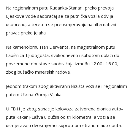
Na regionalnom putu Rudanka-Stanari, preko prevoja
LJeskove vode saobraćaj se za putnička vozila odvija
usporeno, a teretna se preusmjeravaju na alternativni
pravac preko Jelaha.
Na kamenolomu Han Derventa, na magistralnom putu
Lapišnica-LJubogošta, svakodnevno i subotom dolazi do
povremene obustave saobraćaja između 12.00 i 16.00,
zbog bušačko minerskih radova.
Jednom trakom zbog aktiviranih klizišta vozi se i regionalnim
putem Ukrina-Gornja Vijaka.
U FBiH je zbog sanacije kolovoza zatvorena dionica auto-
puta Kakanj-Lašva u dužini od tri kilometra, a vozila se
usmjeravaju dvosmjerno-suprotnom stranom auto-puta.