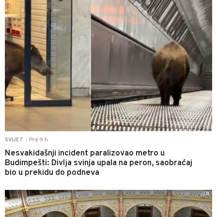
Pre 9 h
SVIJET
|
Nesvakidašnji incident paralizovao metro u
Budimpešti: Divlja svinja upala na peron, saobraćaj
bio u prekidu do podneva
0