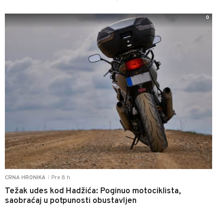
0
Pre 8 h
CRNA HRONIKA
|
Težak udes kod Hadžića: Poginuo motociklista,
saobraćaj u potpunosti obustavljen