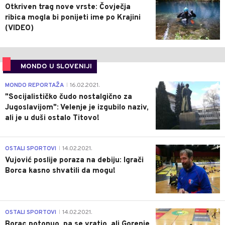
Otkriven trag nove vrste: Čovječja
ribica mogla bi ponijeti ime po Krajini
(VIDEO)
MONDO U SLOVENIJI
4
MONDO REPORTAŽA
16.02.2021.
|
"Socijalističko čudo nostalgično za
Jugoslavijom": Velenje je izgubilo naziv,
ali je u duši ostalo Titovo!
1
OSTALI SPORTOVI
14.02.2021.
|
Vujović poslije poraza na debiju: Igrači
Borca kasno shvatili da mogu!
3
OSTALI SPORTOVI
14.02.2021.
|
Borac potonuo, pa se vratio, ali Gorenje