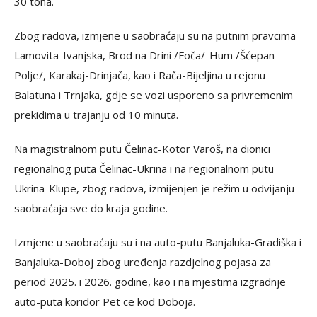
30 tona.
Zbog radova, izmjene u saobraćaju su na putnim pravcima
Lamovita-Ivanjska, Brod na Drini /Foča/-Hum /Šćepan
Polje/, Karakaj-Drinjača, kao i Rača-Bijeljina u rejonu
Balatuna i Trnjaka, gdje se vozi usporeno sa privremenim
prekidima u trajanju od 10 minuta.
Na magistralnom putu Čelinac-Kotor Varoš, na dionici
regionalnog puta Čelinac-Ukrina i na regionalnom putu
Ukrina-Klupe, zbog radova, izmijenjen je režim u odvijanju
saobraćaja sve do kraja godine.
Izmjene u saobraćaju su i na auto-putu Banjaluka-Gradiška i
Banjaluka-Doboj zbog uređenja razdjelnog pojasa za
period 2025. i 2026. godine, kao i na mjestima izgradnje
auto-puta koridor Pet ce kod Doboja.