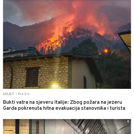
Pre 9 h
SVIJET
|
Bukti vatra na sjeveru Italije: Zbog požara na jezeru
Garda pokrenuta hitna evakuacija stanovnika i turista
0