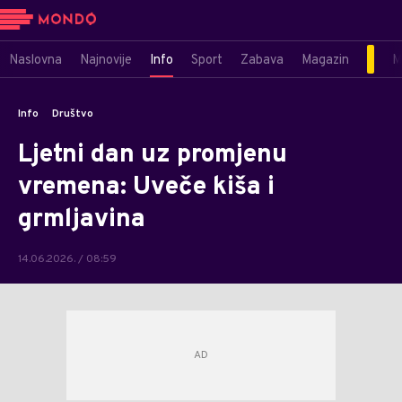
Naslovna
Najnovije
Info
Sport
Zabava
Magazin
M
Info
Društvo
Ljetni dan uz promjenu
vremena: Uveče kiša i
grmljavina
14.06.2026. / 08:59