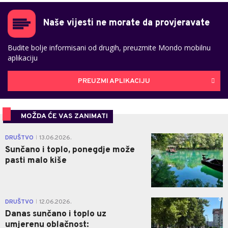
Naše vijesti ne morate da provjeravate
Budite bolje informisani od drugih, preuzmite Mondo mobilnu
aplikaciju
PREUZMI APLIKACIJU
MOŽDA ĆE VAS ZANIMATI
0
DRUŠTVO
13.06.2026.
|
Sunčano i toplo, ponegdje može
pasti malo kiše
0
DRUŠTVO
12.06.2026.
|
Danas sunčano i toplo uz
umjerenu oblačnost: