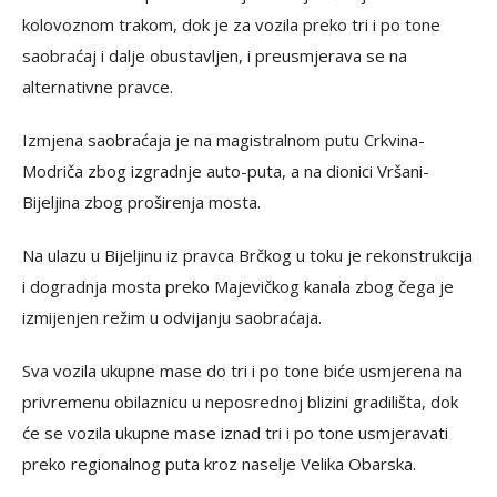
kolovoznom trakom, dok je za vozila preko tri i po tone
saobraćaj i dalje obustavljen, i preusmjerava se na
alternativne pravce.
Izmjena saobraćaja je na magistralnom putu Crkvina-
Modriča zbog izgradnje auto-puta, a na dionici Vršani-
Bijeljina zbog proširenja mosta.
Na ulazu u Bijeljinu iz pravca Brčkog u toku je rekonstrukcija
i dogradnja mosta preko Majevičkog kanala zbog čega je
izmijenjen režim u odvijanju saobraćaja.
Sva vozila ukupne mase do tri i po tone biće usmjerena na
privremenu obilaznicu u neposrednoj blizini gradilišta, dok
će se vozila ukupne mase iznad tri i po tone usmjeravati
preko regionalnog puta kroz naselje Velika Obarska.