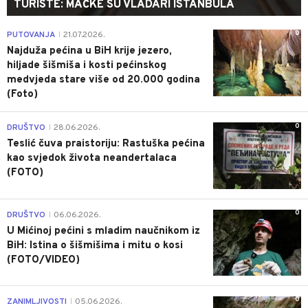
TURISTE: MAČKE SU VLADARI ISTANBULA
0
PUTOVANJA
21.07.2026.
|
Najduža pećina u BiH krije jezero,
hiljade šišmiša i kosti pećinskog
medvjeda stare više od 20.000 godina
(Foto)
0
DRUŠTVO
28.06.2026.
|
Teslić čuva praistoriju: Rastuška pećina
kao svjedok života neandertalaca
(FOTO)
0
DRUŠTVO
06.06.2026.
|
U Mićinoj pećini s mladim naučnikom iz
BiH: Istina o šišmišima i mitu o kosi
(FOTO/VIDEO)
0
ZANIMLJIVOSTI
05.06.2026.
|