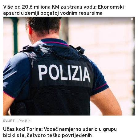
Više od 20,6 miliona KM za stranu vodu: Ekonomski
apsurd u zemlji bogatoj vodnim resursima
0
Pre 8 h
SVIJET
|
Užas kod Torina: Vozač namjerno udario u grupu
biciklista, četvoro teško povrijeđenih