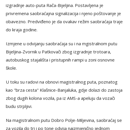
izgradnje auto-puta Rača-Bijeljina. Postavljena je
privremena saobraćajna signalizacija i njeno poštovanje je
obavezno. Predviđeno je da ovakav režim saobraćaja traje
do kraja godine.
Izmjene u odvijanju saobraćaja su i na mgistralnom putu
Bijeljina-Zvornik u Patkovači zbog izgradnje trotoara,
autobuskog stajališta i pristupnih rampi u zoni osnovne
škole.
U toku su radovi na obnovi magistralnog puta, poznatog
kao "brza cesta" Klašnice-Banjaluka, gdje dolazi do zastoja
zbog dugih kolona vozila, pa iz AMS-a apeluju da vozači
budu strpljivi.
Na magistralnom putu Dobro Polje-Miljevina, saobraćaj se
za vozila do tri i po tone odvija naizmjenično jednom