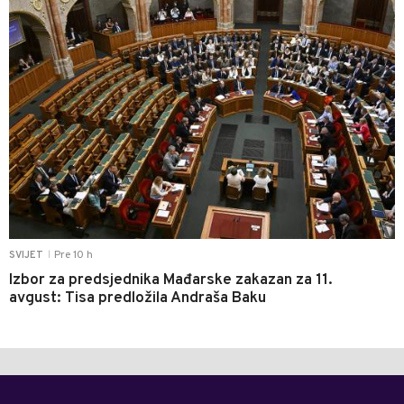
Pre 10 h
SVIJET
|
Izbor za predsjednika Mađarske zakazan za 11.
avgust: Tisa predložila Andraša Baku