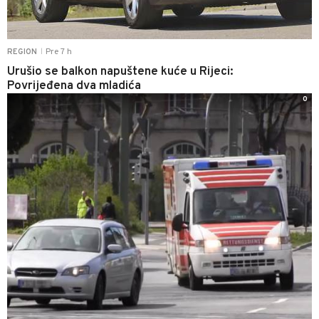
Pre 7 h
REGION
|
Urušio se balkon napuštene kuće u Rijeci:
Povrijeđena dva mladića
0