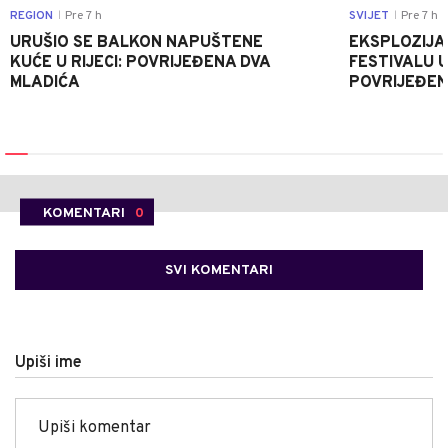
REGION
Pre 7 h
SVIJET
Pre 7 h
|
|
URUŠIO SE BALKON NAPUŠTENE
EKSPLOZIJA
KUĆE U RIJECI: POVRIJEĐENA DVA
FESTIVALU 
MLADIĆA
POVRIJEĐEN
KOMENTARI
0
SVI KOMENTARI
Upiši ime