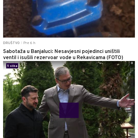
Pre 6 h
DRUŠTVO
|
Sabotaža u Banjaluci: Nesavjesni pojedinci uništili
ventil i isušili rezervoar vode u Rekavicama (FOTO)
0
5 slika