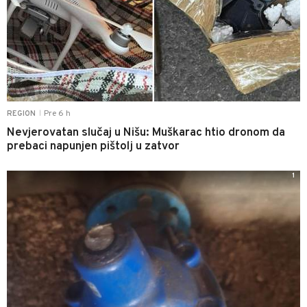
Pre 6 h
REGION
|
Nevjerovatan slučaj u Nišu: Muškarac htio dronom da
prebaci napunjen pištolj u zatvor
1