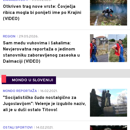
Otkriven trag nove vrste: Čovječja
ribica mogla bi ponijeti ime po Krajini
(VIDEO)
0
REGION
29.05.2026.
|
Sam među vukovima i šakalima:
Nevjerovatna reportaža o jedinom
stanovniku zaboravljenog zaseoka u
Dalmaciji (VIDEO)
MONDO U SLOVENIJI
4
MONDO REPORTAŽA
16.02.2021.
|
"Socijalističko čudo nostalgično za
Jugoslavijom": Velenje je izgubilo naziv,
ali je u duši ostalo Titovo!
1
OSTALI SPORTOVI
14.02.2021.
|