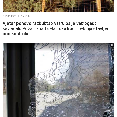
Pre 8 h
DRUŠTVO
|
Vjetar ponovo razbuktao vatru pa je vatrogasci
savladali: Požar iznad sela Luka kod Trebinja stavljen
pod kontrolu
0