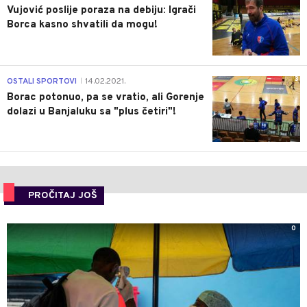
Vujović poslije poraza na debiju: Igrači
Borca kasno shvatili da mogu!
3
OSTALI SPORTOVI
14.02.2021.
|
Borac potonuo, pa se vratio, ali Gorenje
dolazi u Banjaluku sa "plus četiri"!
PROČITAJ JOŠ
0