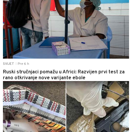
Pre 6 h
SVIJET
|
Ruski stručnjaci pomažu u Africi: Razvijen prvi test za
rano otkrivanje nove varijante ebole
0