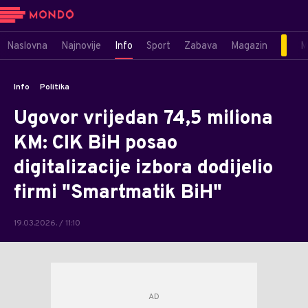
Naslovna
Najnovije
Info
Sport
Zabava
Magazin
M
Info
Politika
Ugovor vrijedan 74,5 miliona
KM: CIK BiH posao
digitalizacije izbora dodijelio
firmi "Smartmatik BiH"
19.03.2026. / 11:10