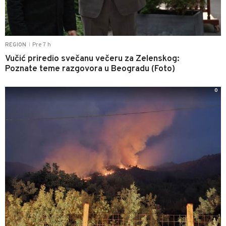
Pre 7 h
REGION
|
Vučić priredio svečanu večeru za Zelenskog:
Poznate teme razgovora u Beogradu (Foto)
0