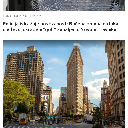
Pre 8 h
CRNA HRONIKA
|
Policija istražuje povezanost: Bačena bomba na lokal
u Vitezu, ukradeni "golf" zapaljen u Novom Travniku
0