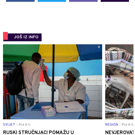
JOŠ IZ INFO
0
SVIJET
Pre 6 h
REGION
Pre 6 h
|
|
RUSKI STRUČNJACI POMAŽU U
NEVJEROVATA