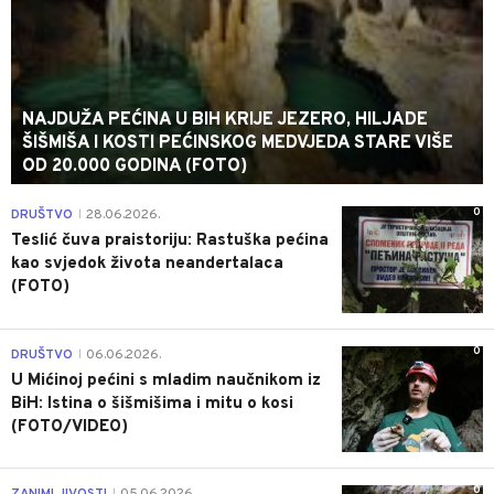
NAJDUŽA PEĆINA U BIH KRIJE JEZERO, HILJADE
ŠIŠMIŠA I KOSTI PEĆINSKOG MEDVJEDA STARE VIŠE
OD 20.000 GODINA (FOTO)
0
DRUŠTVO
28.06.2026.
|
Teslić čuva praistoriju: Rastuška pećina
kao svjedok života neandertalaca
(FOTO)
0
DRUŠTVO
06.06.2026.
|
U Mićinoj pećini s mladim naučnikom iz
BiH: Istina o šišmišima i mitu o kosi
(FOTO/VIDEO)
0
ZANIMLJIVOSTI
05.06.2026.
|