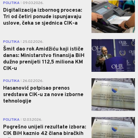
1
POLITIKA
09.03.2026.
|
Digitalizacija izbornog procesa:
Tri od četiri ponude ispunjavaju
uslove, čeka se sjednica CIK-a
0
POLITIKA
25.02.2026.
|
Šmit dao rok Amidžiću koji ističe
danas: Ministarstvo finansija BiH
dužno prenijeti 112,5 miliona KM
CIK-u
1
POLITIKA
26.02.2026.
|
Hasanović potpisao prenos
sredstava CIK-u za nove izborne
tehnologije
0
POLITIKA
12.03.2026.
|
Pogrešno unijeli rezultate izbora:
CIK BiH kaznio 42 člana biračkih