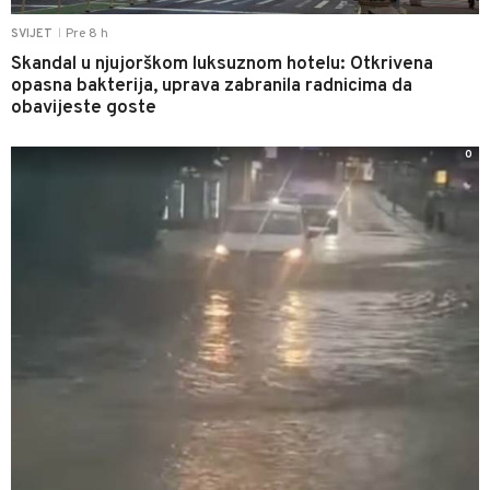
Pre 8 h
SVIJET
|
Skandal u njujorškom luksuznom hotelu: Otkrivena
opasna bakterija, uprava zabranila radnicima da
obavijeste goste
0