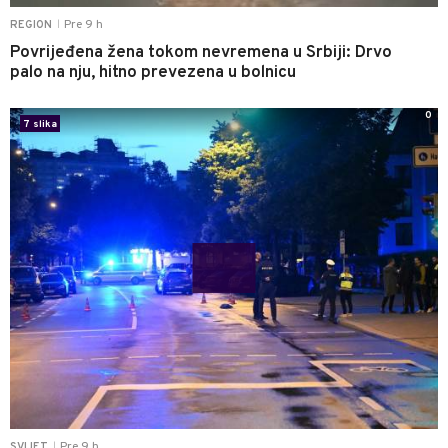
Pre 9 h
REGION
|
Povrijeđena žena tokom nevremena u Srbiji: Drvo
palo na nju, hitno prevezena u bolnicu
0
7 slika
Pre 9 h
SVIJET
|