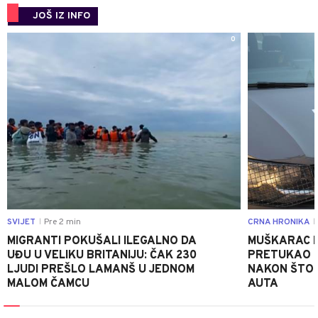
JOŠ IZ INFO
0
SVIJET
Pre 2 min
CRNA HRONIKA
|
|
MIGRANTI POKUŠALI ILEGALNO DA
MUŠKARAC I
UĐU U VELIKU BRITANIJU: ČAK 230
PRETUKAO D
LJUDI PREŠLO LAMANŠ U JEDNOM
NAKON ŠTO 
MALOM ČAMCU
AUTA