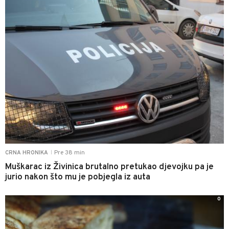
Pre 38 min
CRNA HRONIKA
|
Muškarac iz Živinica brutalno pretukao djevojku pa je
jurio nakon što mu je pobjegla iz auta
0