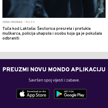
Pre 3 h
CRNA HRONIKA
|
Tuča kod Laktaša: Šestorica presrela i pretukla
muškarca, policija uhapsila i osobu koja ga je pokušala
odbraniti
PREUZMI NOVU MONDO APLIKACIJU
Savršen spoj vijesti i zabave.