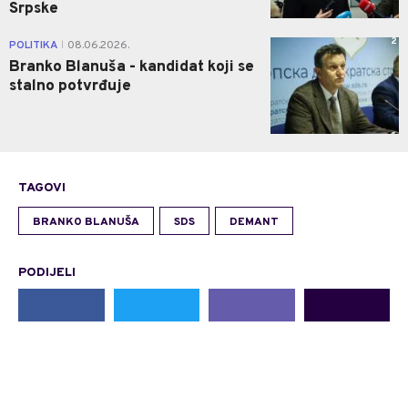
Srpske
2
POLITIKA
08.06.2026.
|
Branko Blanuša - kandidat koji se
stalno potvrđuje
TAGOVI
BRANKO BLANUŠA
SDS
DEMANT
PODIJELI