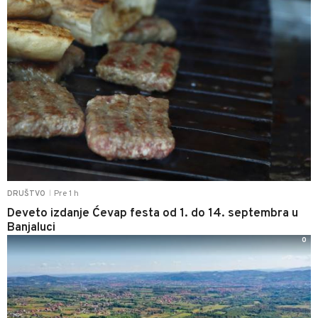
Pre 1 h
DRUŠTVO
|
Deveto izdanje Ćevap festa od 1. do 14. septembra u
Banjaluci
0