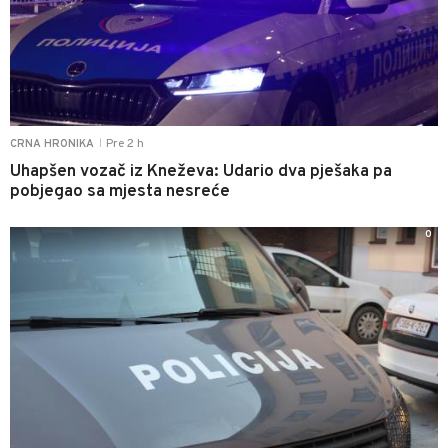
Pre 2 h
CRNA HRONIKA
|
Uhapšen vozač iz Kneževa: Udario dva pješaka pa
pobjegao sa mjesta nesreće
0