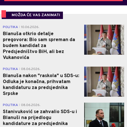
MOŽDA ĆE VAS ZANIMATI
0
POLITIKA
10.06.2026.
|
Blanuša otkrio detalje
pregovora: Bio sam spreman da
budem kandidat za
Predsjedništvo BiH, ali bez
Vukanovića
3
POLITIKA
08.06.2026.
|
Blanuša nakon "raskola" u SDS-u:
Odluka je konačna, prihvatam
kandidaturu za predsjednika
Srpske
1
POLITIKA
08.06.2026.
|
Stanivuković se zahvalio SDS-u i
Blanuši na prijedlogu
kandidature za predsjednika