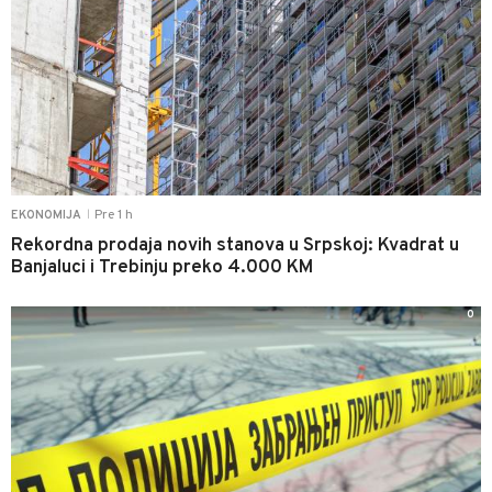
Pre 1 h
EKONOMIJA
|
Rekordna prodaja novih stanova u Srpskoj: Kvadrat u
Banjaluci i Trebinju preko 4.000 KM
0