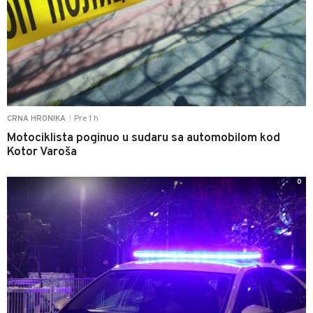
Pre 1 h
CRNA HRONIKA
|
Motociklista poginuo u sudaru sa automobilom kod
Kotor Varoša
0