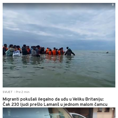
0
Pre 2 min
SVIJET
|
Migranti pokušali ilegalno da uđu u Veliku Britaniju:
Čak 230 ljudi prešlo Lamanš u jednom malom čamcu
0