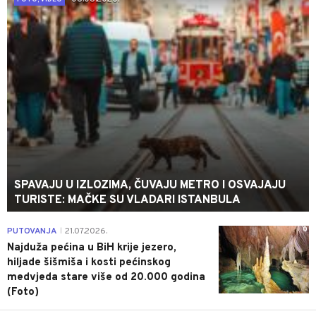
SPAVAJU U IZLOZIMA, ČUVAJU METRO I OSVAJAJU
TURISTE: MAČKE SU VLADARI ISTANBULA
0
PUTOVANJA
21.07.2026.
|
Najduža pećina u BiH krije jezero,
hiljade šišmiša i kosti pećinskog
medvjeda stare više od 20.000 godina
(Foto)