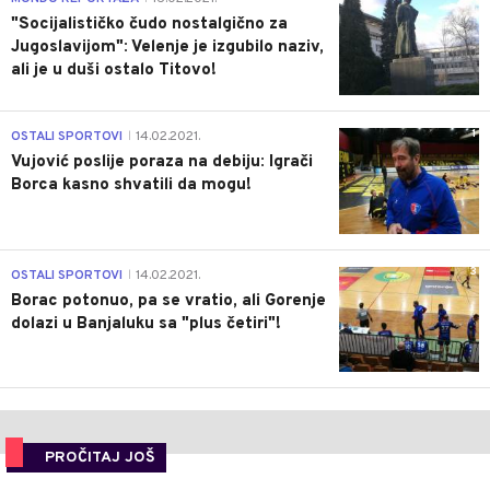
"Socijalističko čudo nostalgično za
Jugoslavijom": Velenje je izgubilo naziv,
ali je u duši ostalo Titovo!
1
OSTALI SPORTOVI
14.02.2021.
|
Vujović poslije poraza na debiju: Igrači
Borca kasno shvatili da mogu!
3
OSTALI SPORTOVI
14.02.2021.
|
Borac potonuo, pa se vratio, ali Gorenje
dolazi u Banjaluku sa "plus četiri"!
PROČITAJ JOŠ