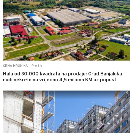
Pre 1 h
CRNA HRONIKA
|
Hala od 30.000 kvadrata na prodaju: Grad Banjaluka
nudi nekretninu vrijednu 4,5 miliona KM uz popust
0