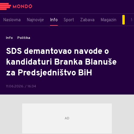
Naslovna
Najnovije
Info
Sport
Zabava
Magazin
M
Info
Politika
SDS demantovao navode o
kandidaturi Branka Blanuše
za Predsjedništvo BiH
11.06.2026. / 16:34