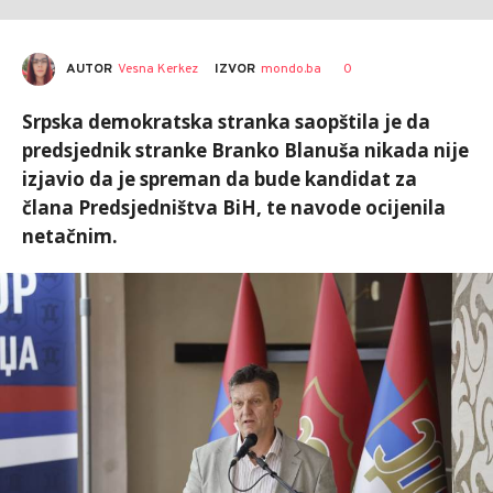
AUTOR
Vesna Kerkez
0
IZVOR
mondo.ba
Srpska demokratska stranka saopštila je da
predsjednik stranke Branko Blanuša nikada nije
izjavio da je spreman da bude kandidat za
člana Predsjedništva BiH, te navode ocijenila
netačnim.