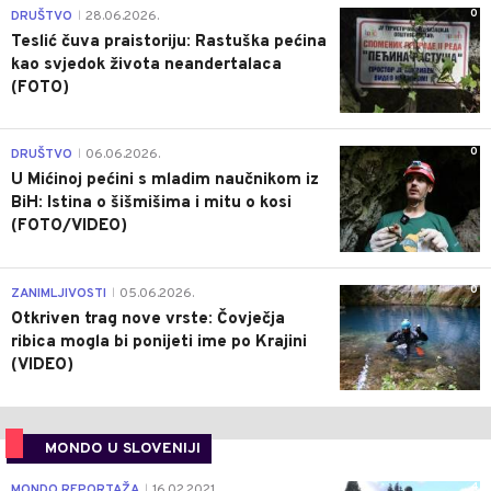
0
DRUŠTVO
28.06.2026.
|
Teslić čuva praistoriju: Rastuška pećina
kao svjedok života neandertalaca
(FOTO)
0
DRUŠTVO
06.06.2026.
|
U Mićinoj pećini s mladim naučnikom iz
BiH: Istina o šišmišima i mitu o kosi
(FOTO/VIDEO)
0
ZANIMLJIVOSTI
05.06.2026.
|
Otkriven trag nove vrste: Čovječja
ribica mogla bi ponijeti ime po Krajini
(VIDEO)
MONDO U SLOVENIJI
4
MONDO REPORTAŽA
16.02.2021.
|