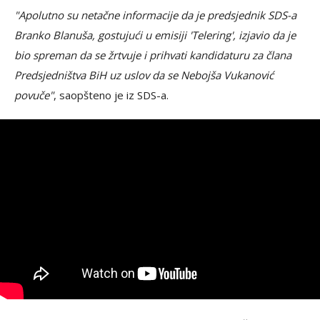
"Apolutno su netačne informacije da je predsjednik SDS-a
Branko Blanuša, gostujući u emisiji 'Telering', izjavio da je
bio spreman da se žrtvuje i prihvati kandidaturu za člana
Predsjedništva BiH uz uslov da se Nebojša Vukanović
povuče"
, saopšteno je iz SDS-a.