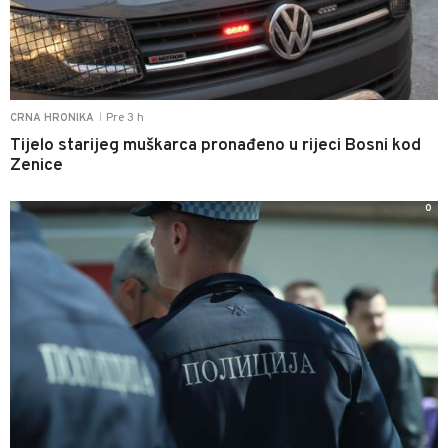
Pre 3 h
CRNA HRONIKA
|
Tijelo starijeg muškarca pronađeno u rijeci Bosni kod
Zenice
0