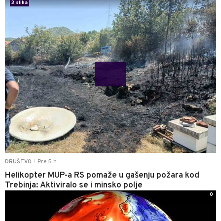
3 slika
Pre 5 h
DRUŠTVO
|
Helikopter MUP-a RS pomaže u gašenju požara kod
Trebinja: Aktiviralo se i minsko polje
0