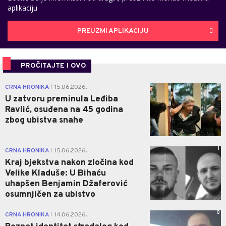
aplikaciju
PREUZMI APLIKACIJU
PROČITAJTE I OVO
0
CRNA HRONIKA
15.06.2026.
|
U zatvoru preminula Leđiba
Ravlić, osuđena na 45 godina
zbog ubistva snahe
1
CRNA HRONIKA
15.06.2026.
|
Kraj bjekstva nakon zločina kod
Velike Kladuše: U Bihaću
uhapšen Benjamin Džaferović
osumnjičen za ubistvo
0
CRNA HRONIKA
14.06.2026.
|