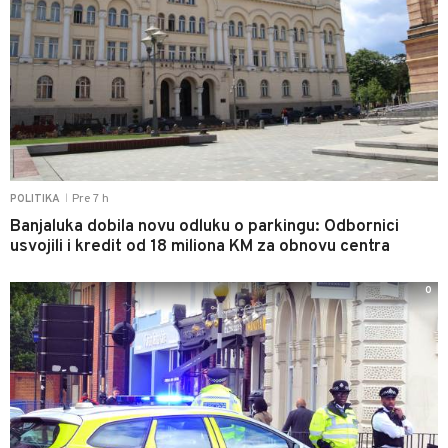
Pre 7 h
POLITIKA
|
Banjaluka dobila novu odluku o parkingu: Odbornici
usvojili i kredit od 18 miliona KM za obnovu centra
0