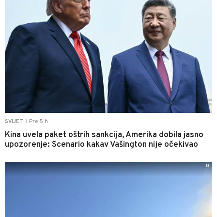
Pre 5 h
SVIJET
|
Kina uvela paket oštrih sankcija, Amerika dobila jasno
upozorenje: Scenario kakav Vašington nije očekivao
0