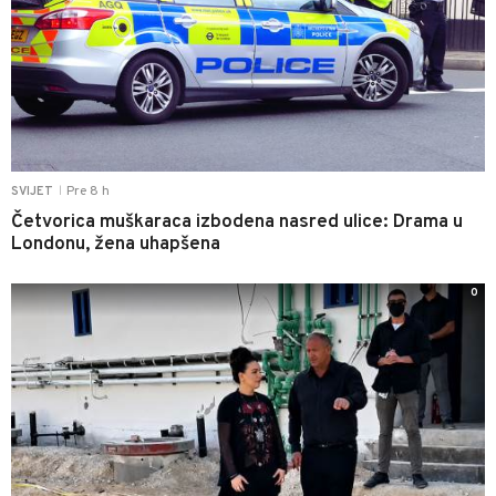
Pre 8 h
SVIJET
|
Četvorica muškaraca izbodena nasred ulice: Drama u
Londonu, žena uhapšena
0