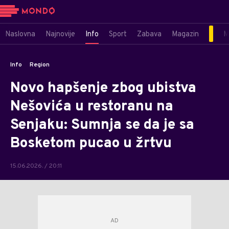
Naslovna
Najnovije
Info
Sport
Zabava
Magazin
M
Info
Region
Novo hapšenje zbog ubistva
Nešovića u restoranu na
Senjaku: Sumnja se da je sa
Bosketom pucao u žrtvu
15.06.2026. / 20:11