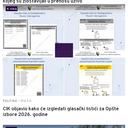
kojeg su zlostavljali u prenosu uživo
0
4 slika
Pre 3 h
POLITIKA
|
CIK objavio kako će izgledati glasački listići za Opšte
izbore 2026. godine
0