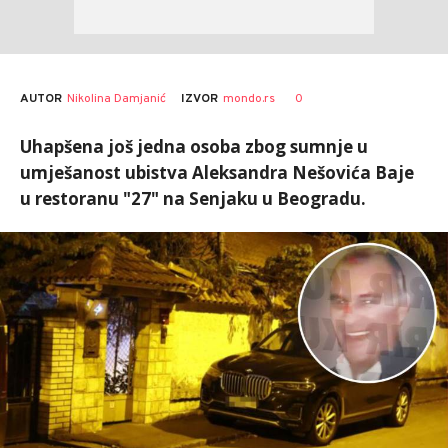
AUTOR
Nikolina Damjanić
0
IZVOR
mondo.rs
Uhapšena još jedna osoba zbog sumnje u
umješanost ubistva Aleksandra Nešovića Baje
u restoranu "27" na Senjaku u Beogradu.