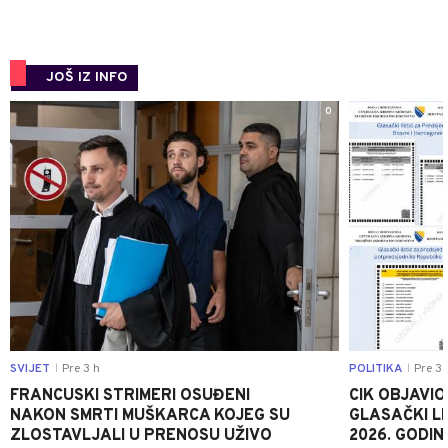
JOŠ IZ INFO
0
SVIJET
Pre 3 h
POLITIKA
Pre 3 
|
|
FRANCUSKI STRIMERI OSUĐENI
CIK OBJAVIO
NAKON SMRTI MUŠKARCA KOJEG SU
GLASAČKI LI
ZLOSTAVLJALI U PRENOSU UŽIVO
2026. GODIN