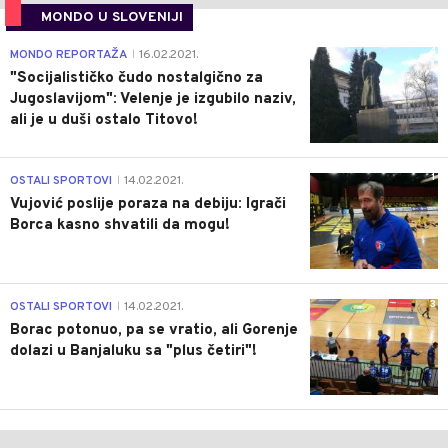
MONDO U SLOVENIJI
4
MONDO REPORTAŽA
16.02.2021.
|
"Socijalističko čudo nostalgično za
Jugoslavijom": Velenje je izgubilo naziv,
ali je u duši ostalo Titovo!
1
OSTALI SPORTOVI
14.02.2021.
|
Vujović poslije poraza na debiju: Igrači
Borca kasno shvatili da mogu!
3
OSTALI SPORTOVI
14.02.2021.
|
Borac potonuo, pa se vratio, ali Gorenje
dolazi u Banjaluku sa "plus četiri"!