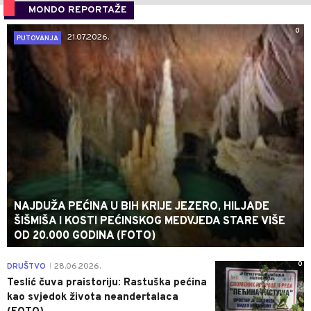
MONDO REPORTAŽE
0
21.07.2026.
PUTOVANJA
NAJDUŽA PEĆINA U BIH KRIJE JEZERO, HILJADE
ŠIŠMIŠA I KOSTI PEĆINSKOG MEDVJEDA STARE VIŠE
OD 20.000 GODINA (FOTO)
0
DRUŠTVO
28.06.2026.
|
Teslić čuva praistoriju: Rastuška pećina
kao svjedok života neandertalaca