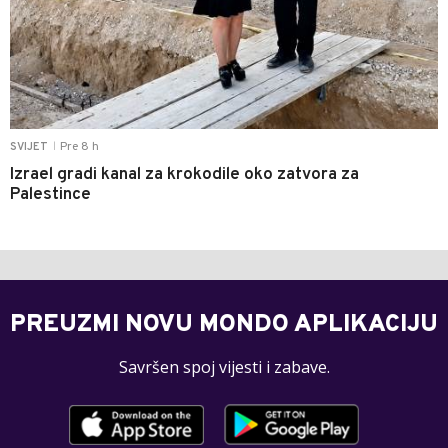
Pre 8 h
SVIJET
|
Izrael gradi kanal za krokodile oko zatvora za
Palestince
PREUZMI NOVU MONDO APLIKACIJU
Savršen spoj vijesti i zabave.