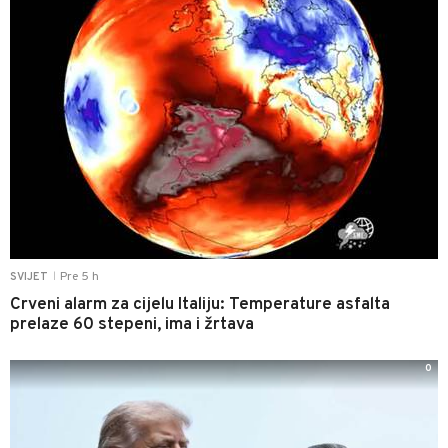
Pre 5 h
SVIJET
|
Crveni alarm za cijelu Italiju: Temperature asfalta
prelaze 60 stepeni, ima i žrtava
0