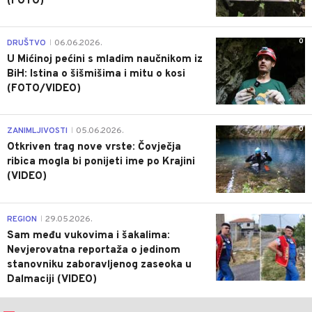
(FOTO)
0
DRUŠTVO
06.06.2026.
|
U Mićinoj pećini s mladim naučnikom iz
BiH: Istina o šišmišima i mitu o kosi
(FOTO/VIDEO)
0
ZANIMLJIVOSTI
05.06.2026.
|
Otkriven trag nove vrste: Čovječja
ribica mogla bi ponijeti ime po Krajini
(VIDEO)
0
REGION
29.05.2026.
|
Sam među vukovima i šakalima:
Nevjerovatna reportaža o jedinom
stanovniku zaboravljenog zaseoka u
Dalmaciji (VIDEO)