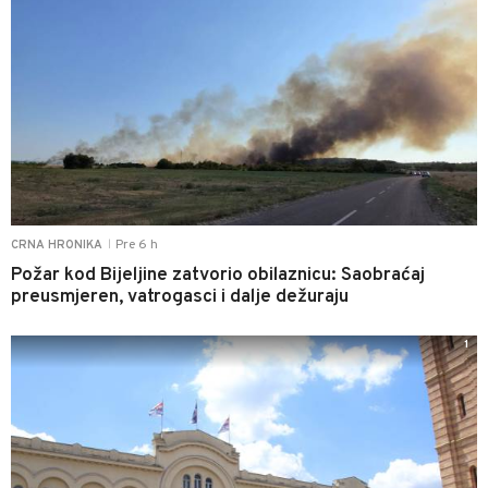
Pre 6 h
CRNA HRONIKA
|
Požar kod Bijeljine zatvorio obilaznicu: Saobraćaj
preusmjeren, vatrogasci i dalje dežuraju
1