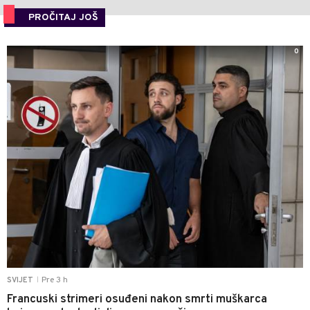
PROČITAJ JOŠ
0
Pre 3 h
SVIJET
|
Francuski strimeri osuđeni nakon smrti muškarca