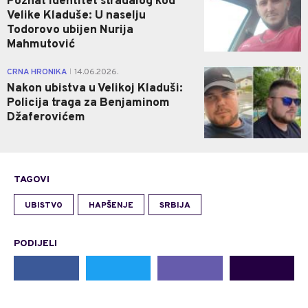
Poznat identitet stradalog kod
Velike Kladuše: U naselju
Todorovo ubijen Nurija
Mahmutović
0
CRNA HRONIKA
14.06.2026.
|
Nakon ubistva u Velikoj Kladuši:
Policija traga za Benjaminom
Džaferovićem
TAGOVI
UBISTVO
HAPŠENJE
SRBIJA
PODIJELI