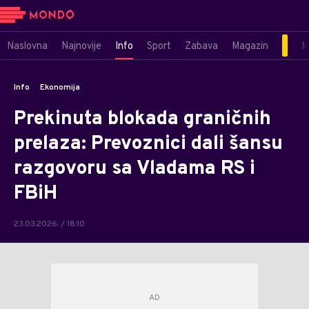
Naslovna
Najnovije
Info
Sport
Zabava
Magazin
M
Info
Ekonomija
Prekinuta blokada graničnih
prelaza: Prevoznici dali šansu
razgovoru sa Vladama RS i
FBiH
23.03.2026. / 18:10