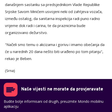
današnjem sastanku sa predsjednikom Vlade Republike
Srpske Savom Minićem usvojeni neki od zahtjeva vozača,
između ostalog, da sanitarna inspekcija radi puno radno
vrijeme dok radi i carina, te da praznicima bude
organizovano dežurstvo.
"Načeli smo temu o akcizama i gorivu i imamo obećanja da
će u narednih 20 dana nešto biti urađeno po tom pitanju",
rekao je Beben.
(Srna)
Naše vijesti ne morate da provjeravate
Budite bolje informisani od drugih, preuzmite Mondo mobilnu
aplikaciju