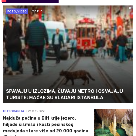
0
Pre 8 h
FOTO, VIDEO
SPAVAJU U IZLOZIMA, ČUVAJU METRO I OSVAJAJU
TURISTE: MAČKE SU VLADARI ISTANBULA
0
PUTOVANJA
21.07.2026.
|
Najduža pećina u BiH krije jezero,
hiljade šišmiša i kosti pećinskog
medvjeda stare više od 20.000 godina