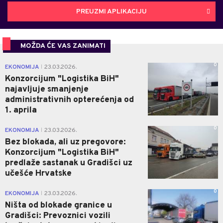
PREUZMI APLIKACIJU
MOŽDA ĆE VAS ZANIMATI
0
EKONOMIJA
23.03.2026.
|
Konzorcijum "Logistika BiH"
najavljuje smanjenje
administrativnih opterećenja od
1. aprila
0
EKONOMIJA
23.03.2026.
|
Bez blokada, ali uz pregovore:
Konzorcijum "Logistika BiH"
predlaže sastanak u Gradišci uz
učešće Hrvatske
0
EKONOMIJA
23.03.2026.
|
Ništa od blokade granice u
Gradišci: Prevoznici vozili