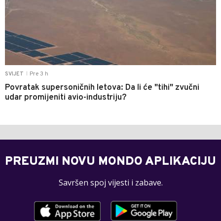
Pre 3 h
SVIJET
|
Povratak supersoničnih letova: Da li će "tihi" zvučni
udar promijeniti avio-industriju?
PREUZMI NOVU MONDO APLIKACIJU
Savršen spoj vijesti i zabave.