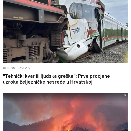
Pre 2 h
REGION
|
"Tehnički kvar ili ljudska greška": Prve procjene
uzroka željezničke nesreće u Hrvatskoj
0