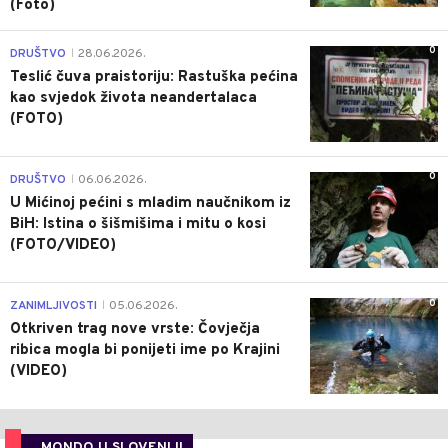
(Foto)
0
DRUŠTVO
28.06.2026.
|
Teslić čuva praistoriju: Rastuška pećina
kao svjedok života neandertalaca
(FOTO)
0
DRUŠTVO
06.06.2026.
|
U Mićinoj pećini s mladim naučnikom iz
BiH: Istina o šišmišima i mitu o kosi
(FOTO/VIDEO)
0
ZANIMLJIVOSTI
05.06.2026.
|
Otkriven trag nove vrste: Čovječja
ribica mogla bi ponijeti ime po Krajini
(VIDEO)
MONDO U SLOVENIJI