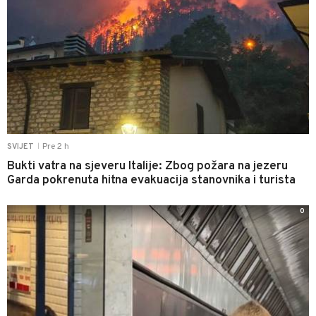
Pre 2 h
SVIJET
|
Bukti vatra na sjeveru Italije: Zbog požara na jezeru
Garda pokrenuta hitna evakuacija stanovnika i turista
0