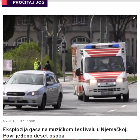
PROČITAJ JOŠ
0
Pre 9 min
SVIJET
|
Eksplozija gasa na muzičkom festivalu u Njemačkoj:
Povrijeđeno deset osoba