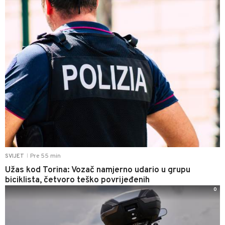
Pre 55 min
SVIJET
|
Užas kod Torina: Vozač namjerno udario u grupu
biciklista, četvoro teško povrijeđenih
0