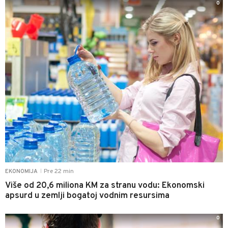
0
Pre 22 min
EKONOMIJA
|
Više od 20,6 miliona KM za stranu vodu: Ekonomski
apsurd u zemlji bogatoj vodnim resursima
0