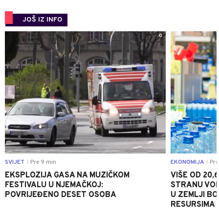
JOŠ IZ INFO
0
SVIJET
Pre 9 min
EKONOMIJA
Pre
|
|
EKSPLOZIJA GASA NA MUZIČKOM
VIŠE OD 20,
FESTIVALU U NJEMAČKOJ:
STRANU VOD
POVRIJEĐENO DESET OSOBA
U ZEMLJI B
RESURSIMA