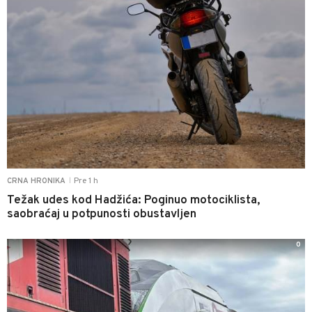
Pre 1 h
CRNA HRONIKA
|
Težak udes kod Hadžića: Poginuo motociklista,
saobraćaj u potpunosti obustavljen
0