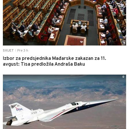
Pre 3 h
SVIJET
|
Izbor za predsjednika Mađarske zakazan za 11.
avgust: Tisa predložila Andraša Baku
0