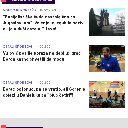
4
MONDO REPORTAŽA
16.02.2021.
|
"Socijalističko čudo nostalgično za
Jugoslavijom": Velenje je izgubilo naziv,
ali je u duši ostalo Titovo!
1
OSTALI SPORTOVI
14.02.2021.
|
Vujović poslije poraza na debiju: Igrači
Borca kasno shvatili da mogu!
3
OSTALI SPORTOVI
14.02.2021.
|
Borac potonuo, pa se vratio, ali Gorenje
dolazi u Banjaluku sa "plus četiri"!