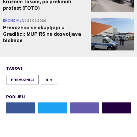
kružnim tokom, pa prekinuli
protest (FOTO)
0
EKONOMIJA
23.03.2026.
|
Prevoznici se okupljaju u
Gradišci: MUP RS ne dozvoljava
blokade
TAGOVI
PREVOZNICI
BIH
PODIJELI