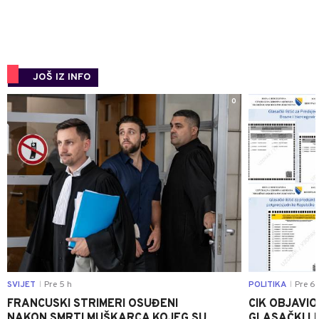
JOŠ IZ INFO
0
SVIJET
Pre 5 h
POLITIKA
Pre 6 
|
|
FRANCUSKI STRIMERI OSUĐENI
CIK OBJAVIO
NAKON SMRTI MUŠKARCA KOJEG SU
GLASAČKI LI