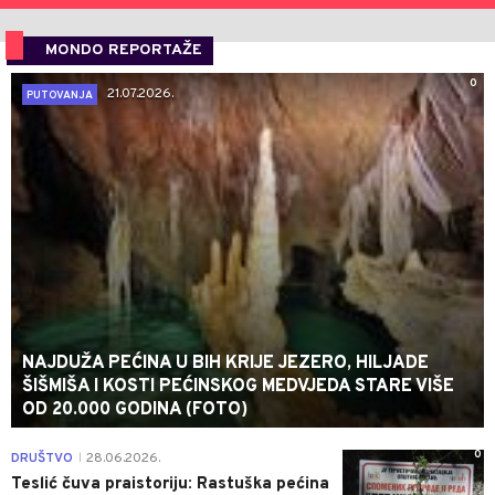
MONDO REPORTAŽE
0
21.07.2026.
PUTOVANJA
NAJDUŽA PEĆINA U BIH KRIJE JEZERO, HILJADE
ŠIŠMIŠA I KOSTI PEĆINSKOG MEDVJEDA STARE VIŠE
OD 20.000 GODINA (FOTO)
0
DRUŠTVO
28.06.2026.
|
Teslić čuva praistoriju: Rastuška pećina