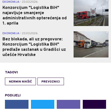
0
EKONOMIJA
23.03.2026.
|
Konzorcijum "Logistika BiH"
najavljuje smanjenje
administrativnih opterećenja od
1. aprila
0
EKONOMIJA
23.03.2026.
|
Bez blokada, ali uz pregovore:
Konzorcijum "Logistika BiH"
predlaže sastanak u Gradišci uz
učešće Hrvatske
TAGOVI
NERMIN NIKŠIĆ
PREVOZNICI
PODIJELI