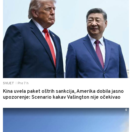
Pre 7 h
SVIJET
|
Kina uvela paket oštrih sankcija, Amerika dobila jasno
upozorenje: Scenario kakav Vašington nije očekivao
0