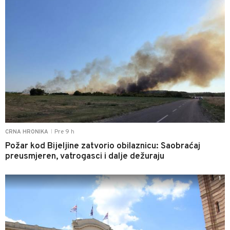
Pre 9 h
CRNA HRONIKA
|
Požar kod Bijeljine zatvorio obilaznicu: Saobraćaj
preusmjeren, vatrogasci i dalje dežuraju
1