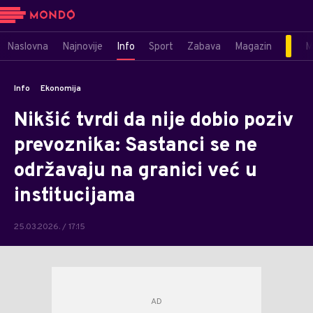
Naslovna
Najnovije
Info
Sport
Zabava
Magazin
M
Info
Ekonomija
Nikšić tvrdi da nije dobio poziv
prevoznika: Sastanci se ne
održavaju na granici već u
institucijama
25.03.2026. / 17:15