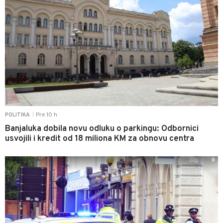
Pre 10 h
POLITIKA
|
Banjaluka dobila novu odluku o parkingu: Odbornici
usvojili i kredit od 18 miliona KM za obnovu centra
0