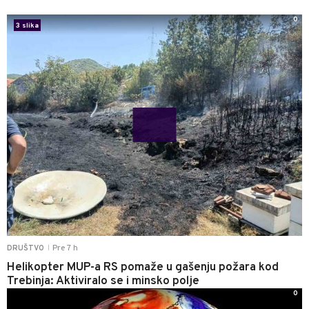
0
3 slika
Pre 7 h
DRUŠTVO
|
Helikopter MUP-a RS pomaže u gašenju požara kod
Trebinja: Aktiviralo se i minsko polje
0