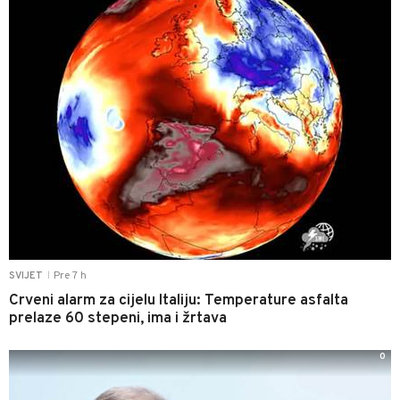
Pre 7 h
SVIJET
|
Crveni alarm za cijelu Italiju: Temperature asfalta
prelaze 60 stepeni, ima i žrtava
0