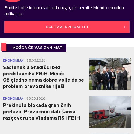
Budite bolje informisani od drugih, preuzmite Mondo mobilnu
aplikaciju
PREUZMI APLIKACIJU
MOŽDA ĆE VAS ZANIMATI
1
EKONOMIJA
25.03.2026.
|
Sastanak u Gradišci bez
predstavnika FBiH, Minić:
Očigledno nema dobre volje da se
problem prevoznika riješi
0
EKONOMIJA
23.03.2026.
|
Prekinuta blokada graničnih
prelaza: Prevoznici dali šansu
razgovoru sa Vladama RS i FBiH