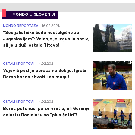
MONDO U SLOVENIJI
4
MONDO REPORTAŽA
16.02.2021.
|
"Socijalističko čudo nostalgično za
Jugoslavijom": Velenje je izgubilo naziv,
ali je u duši ostalo Titovo!
1
OSTALI SPORTOVI
14.02.2021.
|
Vujović poslije poraza na debiju: Igrači
Borca kasno shvatili da mogu!
3
OSTALI SPORTOVI
14.02.2021.
|
Borac potonuo, pa se vratio, ali Gorenje
dolazi u Banjaluku sa "plus četiri"!