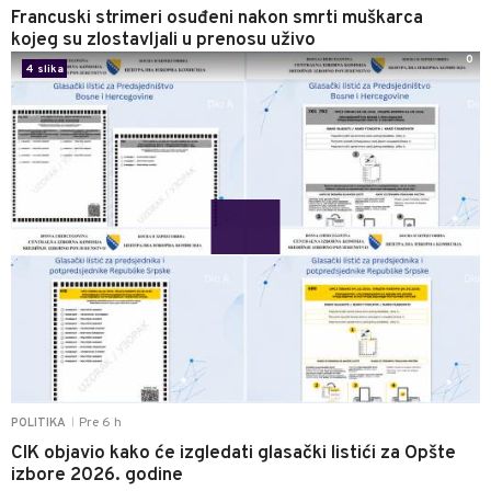
Francuski strimeri osuđeni nakon smrti muškarca
kojeg su zlostavljali u prenosu uživo
0
4 slika
Pre 6 h
POLITIKA
|
CIK objavio kako će izgledati glasački listići za Opšte
izbore 2026. godine