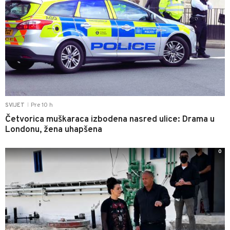
Pre 10 h
SVIJET
|
Četvorica muškaraca izbodena nasred ulice: Drama u
Londonu, žena uhapšena
0