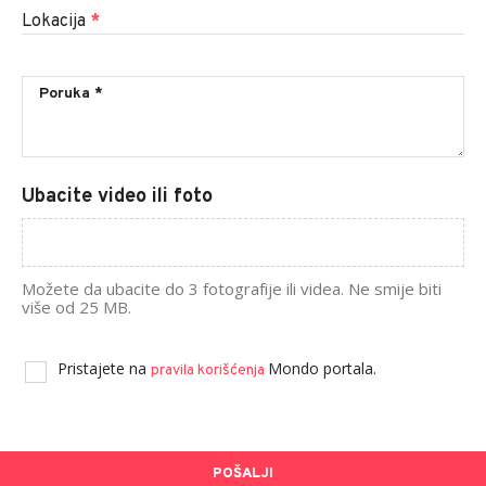
Lokacija
*
Ubacite video ili foto
Možete da ubacite do 3 fotografije ili videa. Ne smije biti
više od 25 MB.
Pristajete na
Mondo portala.
pravila korišćenja
POŠALJI