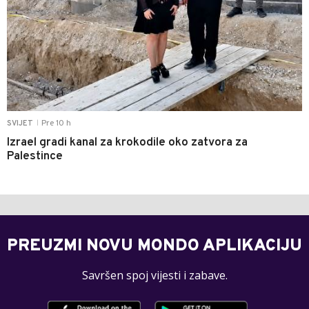
Pre 10 h
SVIJET
|
Izrael gradi kanal za krokodile oko zatvora za
Palestince
PREUZMI NOVU MONDO APLIKACIJU
Savršen spoj vijesti i zabave.