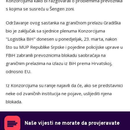
Konzorcijuma kako bi razgovarali o problemima prevoznika
s kojima se susreću u Šengen zoni.
Održavanje ovog sastanka na graničnom prelazu Gradiška
bio je zaključak sa sjednice plenuma Konzorcijuma
"Logistika BiH" donesen u ponedjeljak, 23. marta, nakon
što su MUP Republike Srpske i pojedine policijske uprave u
FBiH zabranili prevoznicima blokadu saobraćaja na
graničnim prelazima na izlazu iz BiH prema Hrvatskoj,
odnosno EU.
Iz Konzorcijuma su ranije najavili da će, ako se predstavnici
neke od zvaničnih institucija ne pojave, uslijediti njena
blokada.
Naše vijesti ne morate da provjeravate