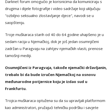
Darknet forum omogućio je korisnicima da komuniciraju s
drugima i dijele fotografije i video sadržaje koji uključuju
"ozbiljno seksualno zlostavljanje djece", navodi se u
saopštenju.
Troje muškaraca starih od 40 do 64 godine uhapšeno je u
sedam racija u Njemačkoj, dok je još jedan osumnjičeni
zadržan u Paragvaju na zahtjev njemačkih vlasti, prenose
tamošnji mediji.
Osumnjičeni iz Paragvaja, takođe njemački državljanin,
trebalo bi da bude izručen Njemačkoj na osnovu
međunarodne potjernice koju je izdao sud u
Frankfurtu.
Trojica muškaraca optužena su da su upravljali platformom
kao administratori, pružajući tehničku podršku i savjete