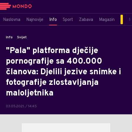
Naslovna
Najnovije
Info
Sport
Zabava
Magazin
M
Info
Svijet
"Pala" platforma dječije
pornografije sa 400.000
članova: Djelili jezive snimke i
fotografije zlostavljanja
maloljetnika
03.05.2021. / 14:45