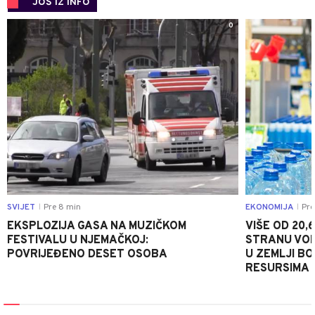
JOŠ IZ INFO
0
SVIJET
Pre 8 min
EKONOMIJA
Pre
|
|
EKSPLOZIJA GASA NA MUZIČKOM
VIŠE OD 20,
FESTIVALU U NJEMAČKOJ:
STRANU VOD
POVRIJEĐENO DESET OSOBA
U ZEMLJI B
RESURSIMA