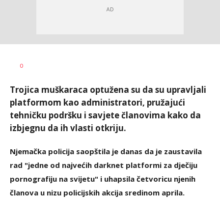
Vesna
AUTOR
0
Kerkez
Trojica muškaraca optužena su da su upravljali
platformom kao administratori, pružajući
tehničku podršku i savjete članovima kako da
izbjegnu da ih vlasti otkriju.
Njemačka policija saopštila je danas da je zaustavila
rad "jedne od najvećih darknet platformi za dječiju
pornografiju na svijetu" i uhapsila četvoricu njenih
članova u nizu policijskih akcija sredinom aprila.