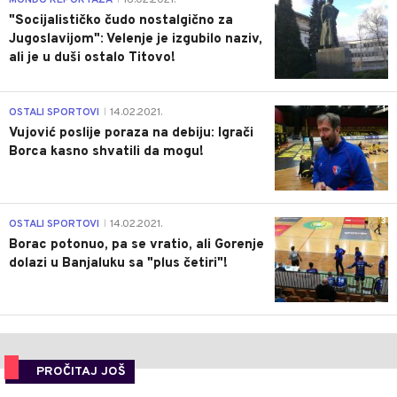
MONDO REPORTAŽA
16.02.2021.
"Socijalističko čudo nostalgično za
Jugoslavijom": Velenje je izgubilo naziv,
ali je u duši ostalo Titovo!
1
OSTALI SPORTOVI
14.02.2021.
|
Vujović poslije poraza na debiju: Igrači
Borca kasno shvatili da mogu!
3
OSTALI SPORTOVI
14.02.2021.
|
Borac potonuo, pa se vratio, ali Gorenje
dolazi u Banjaluku sa "plus četiri"!
PROČITAJ JOŠ