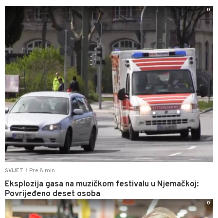
0
Pre 8 min
SVIJET
|
Eksplozija gasa na muzičkom festivalu u Njemačkoj:
Povrijeđeno deset osoba
0