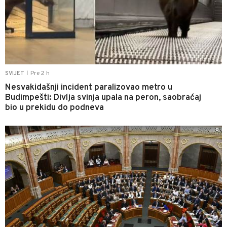
Pre 2 h
SVIJET
|
Nesvakidašnji incident paralizovao metro u
Budimpešti: Divlja svinja upala na peron, saobraćaj
bio u prekidu do podneva
0