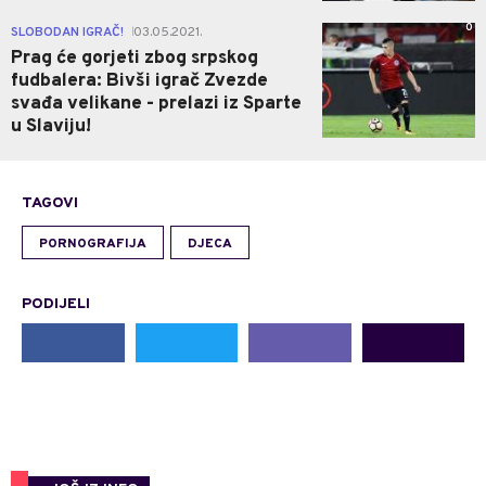
0
SLOBODAN IGRAČ!
03.05.2021.
|
Prag će gorjeti zbog srpskog
fudbalera: Bivši igrač Zvezde
svađa velikane - prelazi iz Sparte
u Slaviju!
TAGOVI
PORNOGRAFIJA
DJECA
PODIJELI