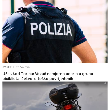
Pre 54 min
SVIJET
|
Užas kod Torina: Vozač namjerno udario u grupu
biciklista, četvoro teško povrijeđenih
0