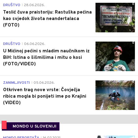
0
DRUŠTVO
28.06.2026.
|
Teslić čuva praistoriju: Rastuška pećina
kao svjedok života neandertalaca
(FOTO)
0
DRUŠTVO
06.06.2026.
|
U Mićinoj pećini s mladim naučnikom iz
BiH: Istina o šišmišima i mitu o kosi
(FOTO/VIDEO)
0
ZANIMLJIVOSTI
05.06.2026.
|
Otkriven trag nove vrste: Čovječja
ribica mogla bi ponijeti ime po Krajini
(VIDEO)
MONDO U SLOVENIJI
4
|