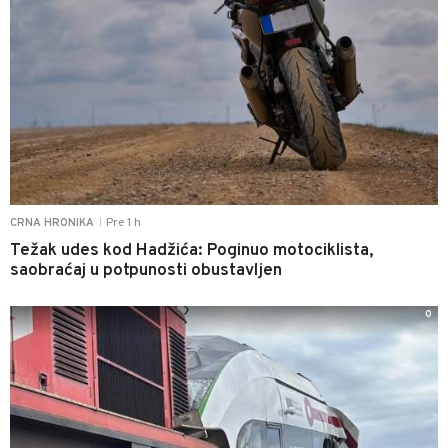
Pre 1 h
CRNA HRONIKA
|
Težak udes kod Hadžića: Poginuo motociklista,
saobraćaj u potpunosti obustavljen
0