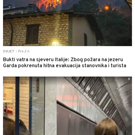
Pre 2 h
SVIJET
|
Bukti vatra na sjeveru Italije: Zbog požara na jezeru
Garda pokrenuta hitna evakuacija stanovnika i turista
0