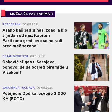
MOŽDA ĆE VAS ZANIMATI
0
RAZOČARAN
03.05.2021.
|
Asano baš sad si nas izdao, a bio
si jedan od nas: Kapiten
Partizana grmi, ovo se ne radi
pred meč sezone!
2
OSTALI SPORTOVI
03.05.2021.
|
Đoković stigao u Sarajevo,
ponovo ide da posjeti piramide u
Visokom!
2
VASKRŠNJA TUCIJADA
03.05.2021.
|
Pobijedio Dodika, osvojio 3.000
KM (FOTO)