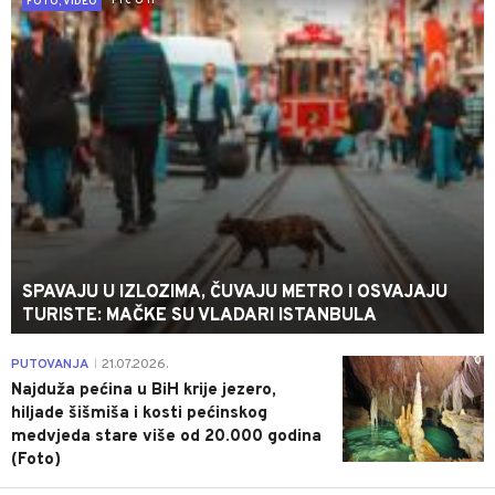
Pre 8 h
FOTO, VIDEO
SPAVAJU U IZLOZIMA, ČUVAJU METRO I OSVAJAJU
TURISTE: MAČKE SU VLADARI ISTANBULA
0
PUTOVANJA
21.07.2026.
|
Najduža pećina u BiH krije jezero,
hiljade šišmiša i kosti pećinskog
medvjeda stare više od 20.000 godina
(Foto)