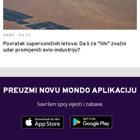
Pre 3 h
SVIJET
|
Povratak supersoničnih letova: Da li će "tihi" zvučni
udar promijeniti avio-industriju?
PREUZMI NOVU MONDO APLIKACIJU
Savršen spoj vijesti i zabave.