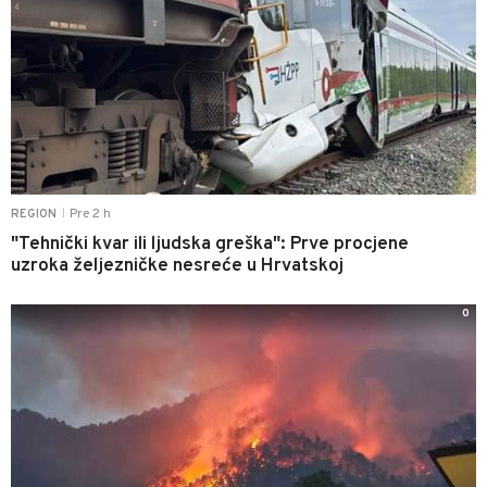
Pre 2 h
REGION
|
"Tehnički kvar ili ljudska greška": Prve procjene
uzroka željezničke nesreće u Hrvatskoj
0