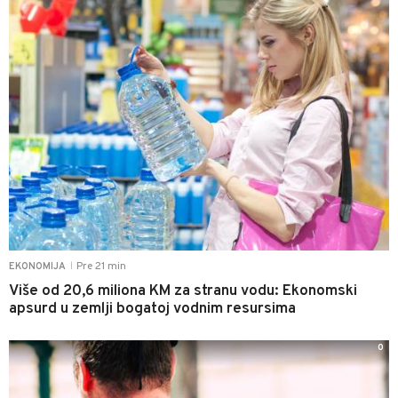
Pre 21 min
EKONOMIJA
|
Više od 20,6 miliona KM za stranu vodu: Ekonomski
apsurd u zemlji bogatoj vodnim resursima
0