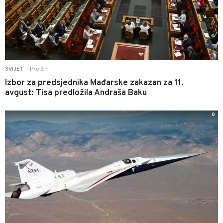
Pre 3 h
SVIJET
|
Izbor za predsjednika Mađarske zakazan za 11.
avgust: Tisa predložila Andraša Baku
0