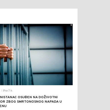
0
Pre 7 h
T
|
NISTANAC OSUĐEN NA DOŽIVOTNI
OR ZBOG SMRTONOSNOG NAPADA U
ENU