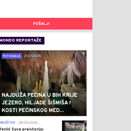
POŠALJI
MONDO REPORTAŽE
0
21.07.2026.
PUTOVANJA
NAJDUŽA PEĆINA U BIH KRIJE
JEZERO, HILJADE ŠIŠMIŠA I
KOSTI PEĆINSKOG MED...
0
DRUŠTVO
28.06.2026.
|
Teslić čuva praistoriju: