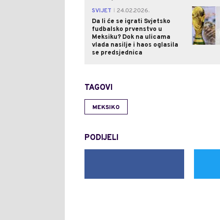
SVIJET
24.02.2026.
|
Da li će se igrati Svjetsko
fudbalsko prvenstvo u
Meksiku? Dok na ulicama
vlada nasilje i haos oglasila
se predsjednica
TAGOVI
MEKSIKO
PODIJELI