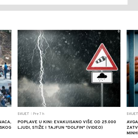
0
0
Pre 7 h
SVIJET
SVIJE
|
NACA,
POPLAVE U KINI: EVAKUISANO VIŠE OD 25.000
AVGA
NSKOG
LJUDI, STIŽE I TAJFUN "DOLFIN" (VIDEO)
ZATV
MINH