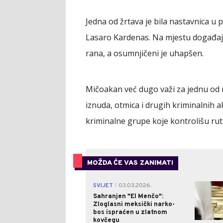
Jedna od žrtava je bila nastavnica u 
Lasaro Kardenas. Na mjestu događaja
rana, a osumnjičeni je uhapšen.
Mičoakan već dugo važi za jednu od n
iznuda, otmica i drugih kriminalnih a
kriminalne grupe koje kontrolišu ru
MOŽDA ĆE VAS ZANIMATI
SVIJET
03.03.2026.
|
Sahranjen "El Menčo":
Zloglasni meksički narko-
bos ispraćen u zlatnom
kovčegu