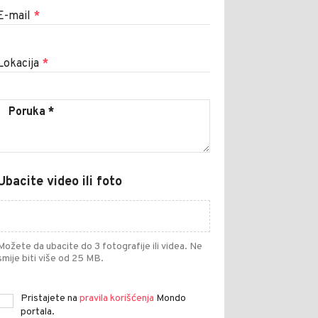
E-mail
*
Lokacija
*
Ubacite video ili foto
Možete da ubacite do 3 fotografije ili videa. Ne
smije biti više od 25 MB.
Pristajete na
pravila korišćenja
Mondo
portala.