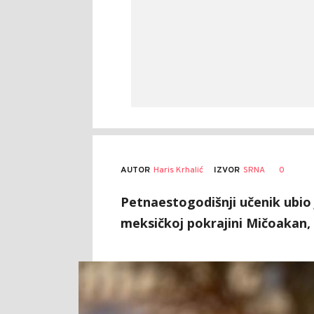
AUTOR
Haris Krhalić
0
IZVOR
SRNA
Petnaestogodišnji učenik ubio j
meksičkoj pokrajini Mičoakan, s