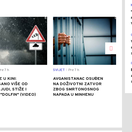
0
0
re 7 h
SVIJET
Pre 7 h
CRNA
|
 U KINI:
AVGANISTANAC OSUĐEN
OSU
SANO VIŠE OD
NA DOŽIVOTNI ZATVOR
POM
JUDI, STIŽE I
ZBOG SMRTONOSNOG
UBI
"DOLFIN" (VIDEO)
NAPADA U MINHENU
ODR
NAP