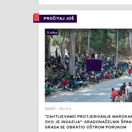
PROČITAJ JOŠ
5 slika
Pre 6 h
SVIJET
|
"ZAHTIJEVAMO PROTJERIVANJE MAROKA
OVO JE INVAZIJA": GRADONAČELNIK ŠPA
GRADA SE OBRATIO OŠTROM PORUKOM