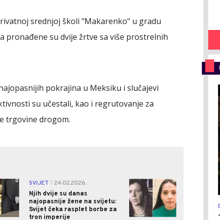
privatnoj srednjoj školi "Makarenko" u gradu
 pronađene su dvije žrtve sa više prostrelnih
ajopasnijih pokrajina u Meksiku i slučajevi
ktivnosti su učestali, kao i regrutovanje za
te trgovine drogom.
0
0
SVIJET
24.02.2026.
|
Njih dvije su danas
najopasnije žene na svijetu:
Svijet čeka rasplet borbe za
tron imperije