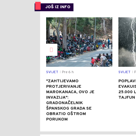
JOŠ IZ INFO
0
SVIJET
Pre 6 h
SVIJET
P
|
|
"ZAHTIJEVAMO
POPLAVE
PROTJERIVANJE
EVAKUI
MAROKANACA, OVO JE
25.000 L
INVAZIJA":
TAJFUN 
GRADONAČELNIK
ŠPANSKOG GRADA SE
OBRATIO OŠTROM
PORUKOM