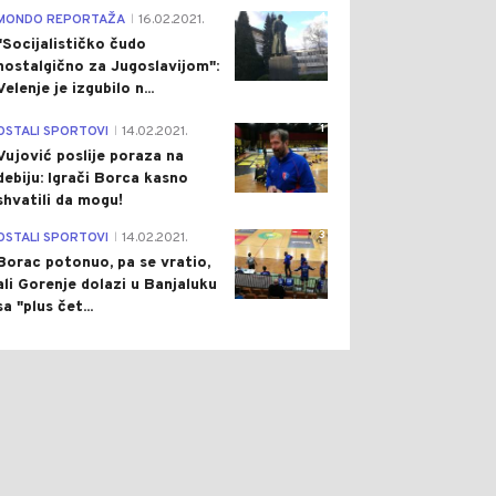
4
MONDO REPORTAŽA
16.02.2021.
|
"Socijalističko čudo
nostalgično za Jugoslavijom":
0
0
Velenje je izgubilo n...
1
OSTALI SPORTOVI
14.02.2021.
|
Vujović poslije poraza na
debiju: Igrači Borca kasno
shvatili da mogu!
3
OSTALI SPORTOVI
14.02.2021.
|
Borac potonuo, pa se vratio,
 HRONIKA
Pre 7 h
DRUŠTVO
Pre 8 h
|
|
ali Gorenje dolazi u Banjaluku
MNJIČEN ZA
PRIVREMENA OBUSTAVA: U
sa "plus čet...
AGANJE U POKUŠAJU
PETAK BEZ SAOBRAĆAJA
STVA DABIĆA: NIKOLIĆU
U DIJELU ULICE PRVOG
EĐENA ZABRANA
KRAJIŠKOG KORPUSA
UŠTANJA BORAVIŠTA