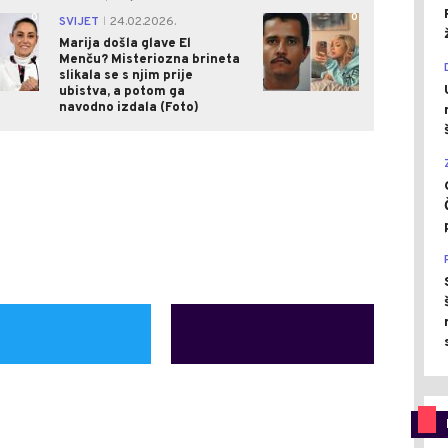
0
0
SVIJET
24.02.2026.
|
Marija došla glave El
Menču? Misteriozna brineta
slikala se s njim prije
ubistva, a potom ga
navodno izdala (Foto)