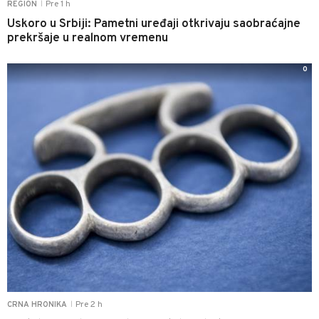
Pre 1 h
REGION
|
Uskoro u Srbiji: Pametni uređaji otkrivaju saobraćajne
prekršaje u realnom vremenu
0
Pre 2 h
CRNA HRONIKA
|