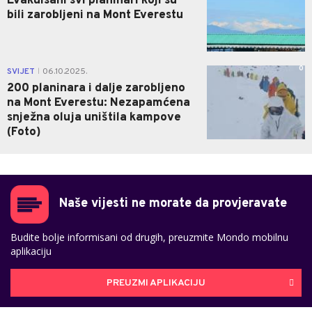
Evakuisani svi planinari koji su
bili zarobljeni na Mont Everestu
0
SVIJET
06.10.2025.
|
200 planinara i dalje zarobljeno
na Mont Everestu: Nezapamćena
snježna oluja uništila kampove
(Foto)
Naše vijesti ne morate da provjeravate
Budite bolje informisani od drugih, preuzmite Mondo mobilnu
aplikaciju
PREUZMI APLIKACIJU