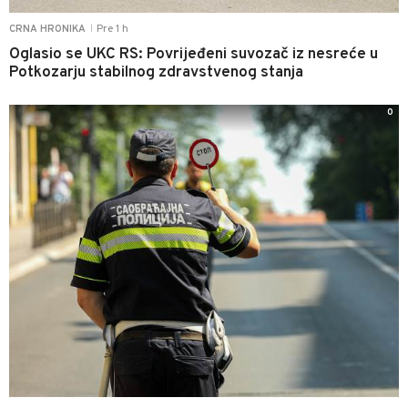
Pre 1 h
CRNA HRONIKA
|
Oglasio se UKC RS: Povrijeđeni suvozač iz nesreće u
Potkozarju stabilnog zdravstvenog stanja
0