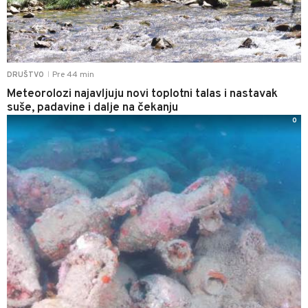
Pre 44 min
DRUŠTVO
|
Meteorolozi najavljuju novi toplotni talas i nastavak
suše, padavine i dalje na čekanju
0