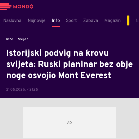
Naslovna
Najnovije
Info
Sport
Zabava
Magazin
M
Info
Svijet
Istorijski podvig na krovu
svijeta: Ruski planinar bez obje
noge osvojio Mont Everest
21.05.2026. / 21:25