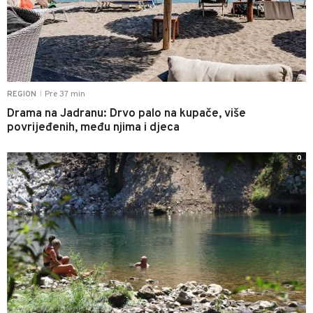
Pre 37 min
REGION
|
Drama na Jadranu: Drvo palo na kupače, više
povrijeđenih, među njima i djeca
0