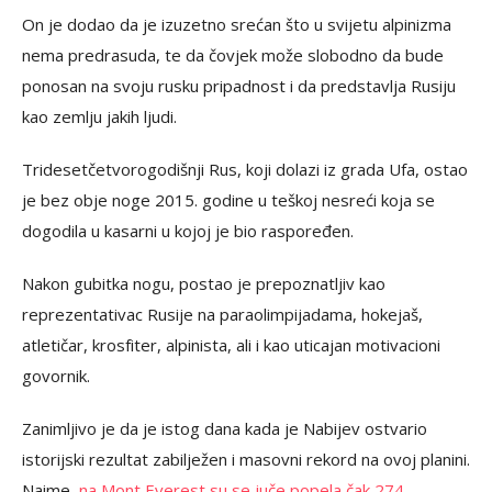
On je dodao da je izuzetno srećan što u svijetu alpinizma
nema predrasuda, te da čovjek može slobodno da bude
ponosan na svoju rusku pripadnost i da predstavlja Rusiju
kao zemlju jakih ljudi.
Tridesetčetvorogodišnji Rus, koji dolazi iz grada Ufa, ostao
je bez obje noge 2015. godine u teškoj nesreći koja se
dogodila u kasarni u kojoj je bio raspoređen.
Nakon gubitka nogu, postao je prepoznatljiv kao
reprezentativac Rusije na paraolimpijadama, hokejaš,
atletičar, krosfiter, alpinista, ali i kao uticajan motivacioni
govornik.
Zanimljivo je da je istog dana kada je Nabijev ostvario
istorijski rezultat zabilježen i masovni rekord na ovoj planini.
Naime,
na Mont Everest su se juče popela čak 274