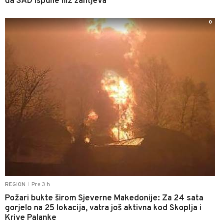
da SAD ispune niz zahtjeva
0
Pre 3 h
REGION
|
Požari bukte širom Sjeverne Makedonije: Za 24 sata
gorjelo na 25 lokacija, vatra još aktivna kod Skoplja i
Krive Palanke