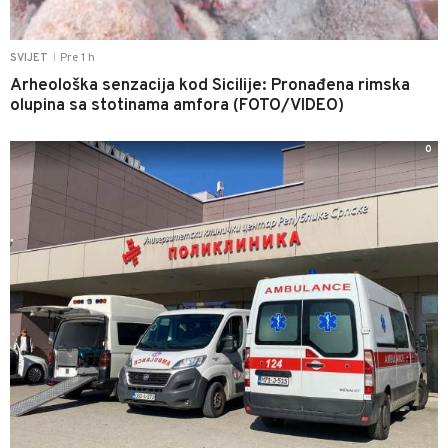
Pre 1 h
SVIJET
|
Arheološka senzacija kod Sicilije: Pronađena rimska
olupina sa stotinama amfora (FOTO/VIDEO)
0