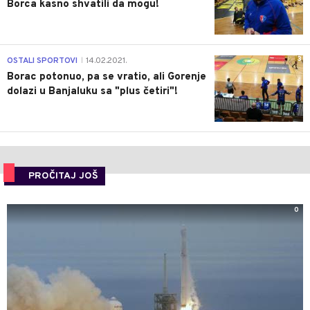
Borca kasno shvatili da mogu!
3
OSTALI SPORTOVI
14.02.2021.
|
Borac potonuo, pa se vratio, ali Gorenje
dolazi u Banjaluku sa "plus četiri"!
PROČITAJ JOŠ
0