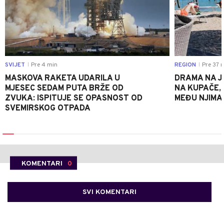
SVIJET
Pre 4 min
REGION
Pre 37 
|
|
MASKOVA RAKETA UDARILA U
DRAMA NA J
MJESEC SEDAM PUTA BRŽE OD
NA KUPAČE, 
ZVUKA: ISPITUJE SE OPASNOST OD
MEĐU NJIMA 
SVEMIRSKOG OTPADA
KOMENTARI
0
SVI KOMENTARI