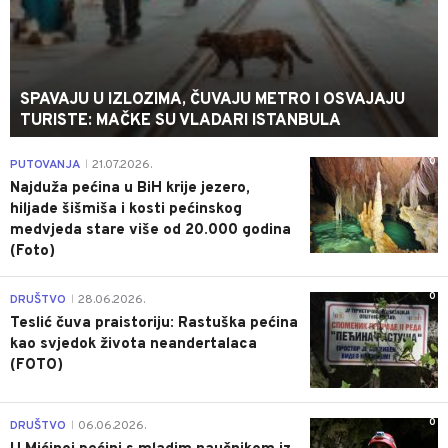
SPAVAJU U IZLOZIMA, ČUVAJU METRO I OSVAJAJU
TURISTE: MAČKE SU VLADARI ISTANBULA
0
PUTOVANJA
21.07.2026.
|
Najduža pećina u BiH krije jezero,
hiljade šišmiša i kosti pećinskog
medvjeda stare više od 20.000 godina
(Foto)
0
DRUŠTVO
28.06.2026.
|
Teslić čuva praistoriju: Rastuška pećina
kao svjedok života neandertalaca
(FOTO)
0
DRUŠTVO
06.06.2026.
|