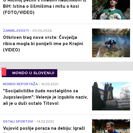
U Mićinoj pećini s mladim naučnikom iz
BiH: Istina o šišmišima i mitu o kosi
(FOTO/VIDEO)
0
ZANIMLJIVOSTI
05.06.2026.
|
Otkriven trag nove vrste: Čovječja
ribica mogla bi ponijeti ime po Krajini
(VIDEO)
MONDO U SLOVENIJI
4
MONDO REPORTAŽA
16.02.2021.
|
"Socijalističko čudo nostalgično za
Jugoslavijom": Velenje je izgubilo naziv,
ali je u duši ostalo Titovo!
1
OSTALI SPORTOVI
14.02.2021.
|
Vujović poslije poraza na debiju: Igrači