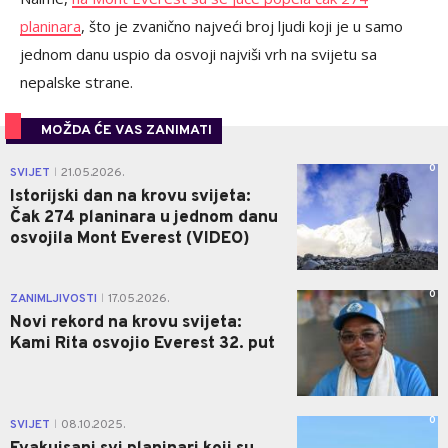
planinara
, što je zvanično najveći broj ljudi koji je u samo
jednom danu uspio da osvoji najviši vrh na svijetu sa
nepalske strane.
MOŽDA ĆE VAS ZANIMATI
0
SVIJET
21.05.2026.
|
Istorijski dan na krovu svijeta:
Čak 274 planinara u jednom danu
osvojila Mont Everest (VIDEO)
0
ZANIMLJIVOSTI
17.05.2026.
|
Novi rekord na krovu svijeta:
Kami Rita osvojio Everest 32. put
0
SVIJET
08.10.2025.
|