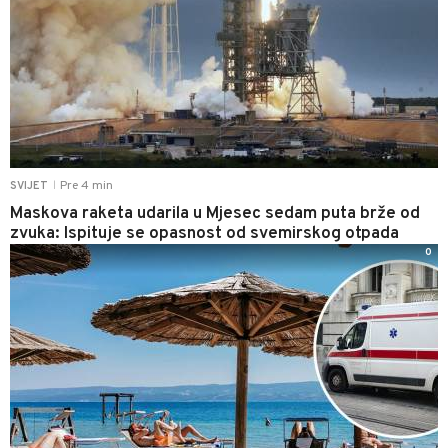
Pre 4 min
SVIJET
|
Maskova raketa udarila u Mjesec sedam puta brže od
zvuka: Ispituje se opasnost od svemirskog otpada
0