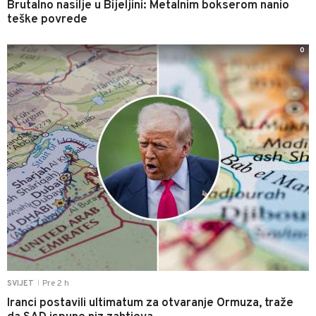
Brutalno nasilje u Bijeljini: Metalnim bokserom nanio
teške povrede
0
Pre 2 h
SVIJET
|
Iranci postavili ultimatum za otvaranje Ormuza, traže