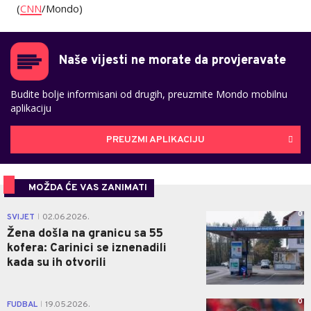
(
CNN
/Mondo)
Naše vijesti ne morate da provjeravate
Budite bolje informisani od drugih, preuzmite Mondo mobilnu
aplikaciju
PREUZMI APLIKACIJU
MOŽDA ĆE VAS ZANIMATI
0
SVIJET
02.06.2026.
|
Žena došla na granicu sa 55
kofera: Carinici se iznenadili
kada su ih otvorili
0
FUDBAL
19.05.2026.
|