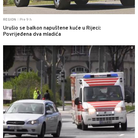
Pre 9 h
REGION
|
Urušio se balkon napuštene kuće u Rijeci:
Povrijeđena dva mladića
0