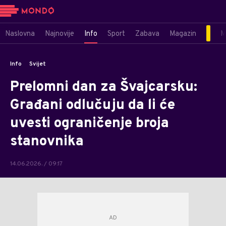
Naslovna
Najnovije
Info
Sport
Zabava
Magazin
M
Info
Svijet
Prelomni dan za Švajcarsku:
Građani odlučuju da li će
uvesti ograničenje broja
stanovnika
14.06.2026. / 09:17