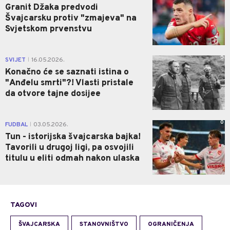
Granit Džaka predvodi
Švajcarsku protiv "zmajeva" na
Svjetskom prvenstvu
0
SVIJET
16.05.2026.
|
Konačno će se saznati istina o
"Anđelu smrti"?! Vlasti pristale
da otvore tajne dosijee
0
FUDBAL
03.05.2026.
|
Tun - istorijska švajcarska bajka!
Tavorili u drugoj ligi, pa osvojili
titulu u eliti odmah nakon ulaska
TAGOVI
ŠVAJCARSKA
STANOVNIŠTVO
OGRANIČENJA