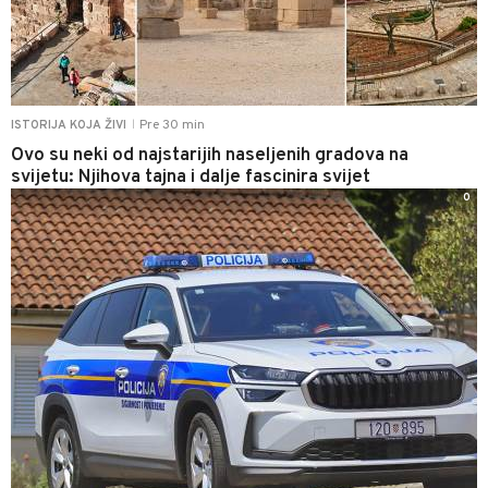
Pre 30 min
ISTORIJA KOJA ŽIVI
|
Ovo su neki od najstarijih naseljenih gradova na
svijetu: Njihova tajna i dalje fascinira svijet
0