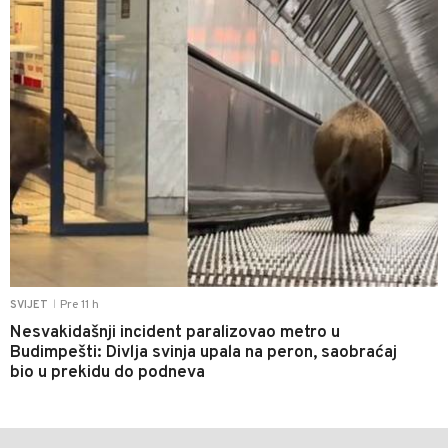
Pre 11 h
SVIJET
|
Nesvakidašnji incident paralizovao metro u
Budimpešti: Divlja svinja upala na peron, saobraćaj
bio u prekidu do podneva