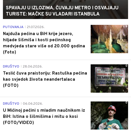
SPAVAJU U IZLOZIMA, ČUVAJU METRO I OSVAJAJU
TURISTE: MAČKE SU VLADARI ISTANBULA
0
PUTOVANJA
21.07.2026.
|
Najduža pećina u BiH krije jezero,
hiljade šišmiša i kosti pećinskog
medvjeda stare više od 20.000 godina
(Foto)
0
DRUŠTVO
28.06.2026.
|
Teslić čuva praistoriju: Rastuška pećina
kao svjedok života neandertalaca
(FOTO)
0
DRUŠTVO
06.06.2026.
|
U Mićinoj pećini s mladim naučnikom iz
BiH: Istina o šišmišima i mitu o kosi
(FOTO/VIDEO)