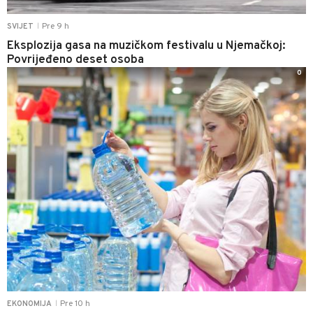
Pre 9 h
SVIJET
|
Eksplozija gasa na muzičkom festivalu u Njemačkoj:
Povrijeđeno deset osoba
0
Pre 10 h
EKONOMIJA
|