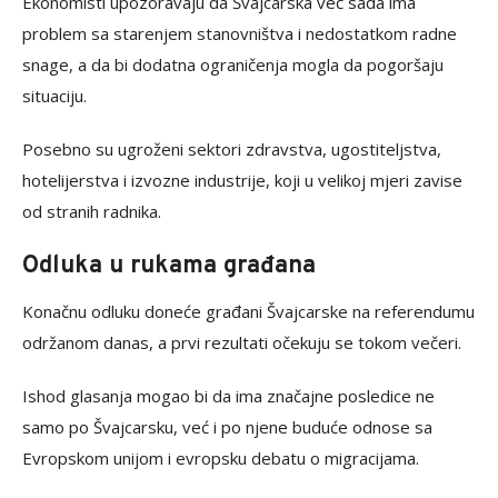
Ekonomisti upozoravaju da Švajcarska već sada ima
problem sa starenjem stanovništva i nedostatkom radne
snage, a da bi dodatna ograničenja mogla da pogoršaju
situaciju.
Posebno su ugroženi sektori zdravstva, ugostiteljstva,
hotelijerstva i izvozne industrije, koji u velikoj mjeri zavise
od stranih radnika.
Odluka u rukama građana
Konačnu odluku doneće građani Švajcarske na referendumu
održanom danas, a prvi rezultati očekuju se tokom večeri.
Ishod glasanja mogao bi da ima značajne posledice ne
samo po Švajcarsku, već i po njene buduće odnose sa
Evropskom unijom i evropsku debatu o migracijama.