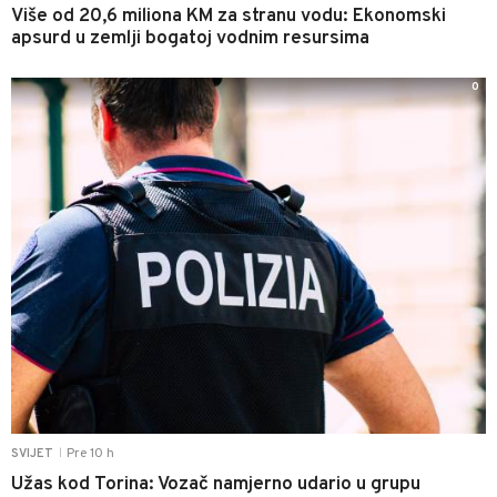
Više od 20,6 miliona KM za stranu vodu: Ekonomski
apsurd u zemlji bogatoj vodnim resursima
0
Pre 10 h
SVIJET
|
Užas kod Torina: Vozač namjerno udario u grupu