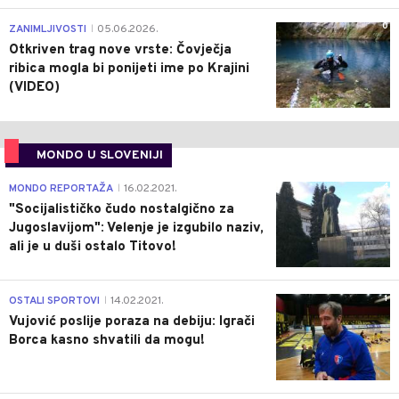
0
ZANIMLJIVOSTI
05.06.2026.
|
Otkriven trag nove vrste: Čovječja
ribica mogla bi ponijeti ime po Krajini
(VIDEO)
MONDO U SLOVENIJI
4
MONDO REPORTAŽA
16.02.2021.
|
"Socijalističko čudo nostalgično za
Jugoslavijom": Velenje je izgubilo naziv,
ali je u duši ostalo Titovo!
1
OSTALI SPORTOVI
14.02.2021.
|
Vujović poslije poraza na debiju: Igrači
Borca kasno shvatili da mogu!