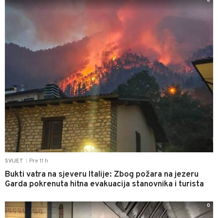
0
Pre 11 h
SVIJET
|
Bukti vatra na sjeveru Italije: Zbog požara na jezeru
Garda pokrenuta hitna evakuacija stanovnika i turista
0