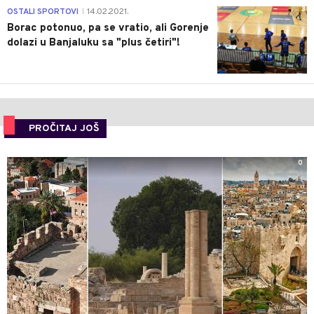
3
OSTALI SPORTOVI
14.02.2021.
|
Borac potonuo, pa se vratio, ali Gorenje
dolazi u Banjaluku sa "plus četiri"!
PROČITAJ JOŠ
0