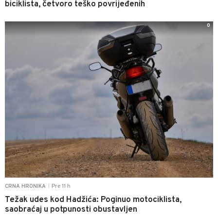
biciklista, četvoro teško povrijeđenih
0
Pre 11 h
CRNA HRONIKA
|
Težak udes kod Hadžića: Poginuo motociklista,
saobraćaj u potpunosti obustavljen