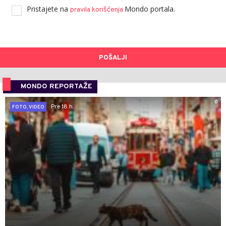
Pristajete na
Mondo portala.
pravila korišćenja
POŠALJI
MONDO REPORTAŽE
0
Pre 18 h
FOTO, VIDEO