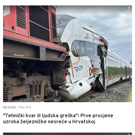
0
Pre 11 h
REGION
|
"Tehnički kvar ili ljudska greška": Prve procjene
uzroka željezničke nesreće u Hrvatskoj