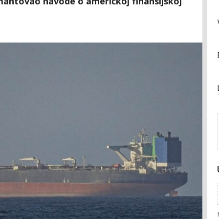
mantovao navode o američkoj finansijskoj