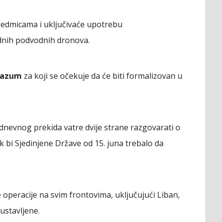
i sedmicama i uključivaće upotrebu
dnih podvodnih dronova.
razum
za koji se očekuje da će biti formalizovan u
-dnevnog prekida vatre dvije strane razgovarati o
i Sjedinjene Države od 15. juna trebalo da
peracije na svim frontovima, uključujući Liban,
ustavljene.