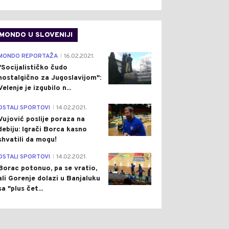
MONDO U SLOVENIJI
4
MONDO REPORTAŽA
16.02.2021.
|
"Socijalističko čudo
nostalgično za Jugoslavijom":
Velenje je izgubilo n...
1
OSTALI SPORTOVI
14.02.2021.
|
Vujović poslije poraza na
debiju: Igrači Borca kasno
shvatili da mogu!
3
OSTALI SPORTOVI
14.02.2021.
|
Borac potonuo, pa se vratio,
ali Gorenje dolazi u Banjaluku
sa "plus čet...