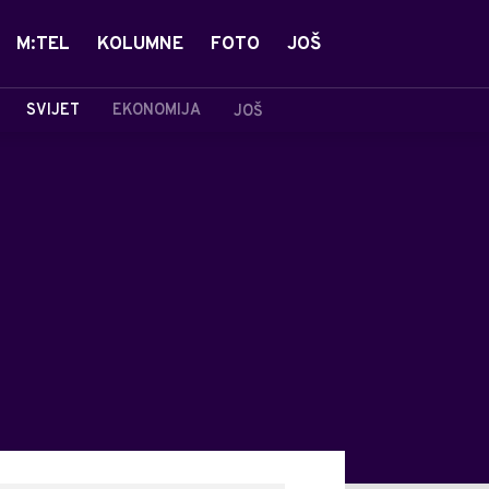
M:TEL
KOLUMNE
FOTO
JOŠ
SVIJET
EKONOMIJA
JOŠ