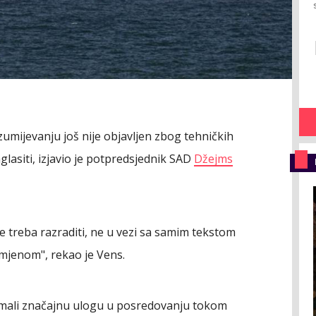
ijevanju još nije objavljen zbog tehničkih
lasiti, izjavio je potpredsjednik SAD
Džejms
je treba razraditi, ne u vezi sa samim tekstom
jenom", rekao je Vens.
 imali značajnu ulogu u posredovanju tokom