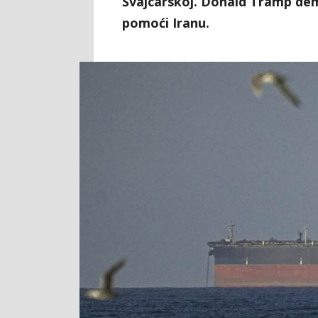
Švajcarskoj. Donald Tramp de
pomoći Iranu.