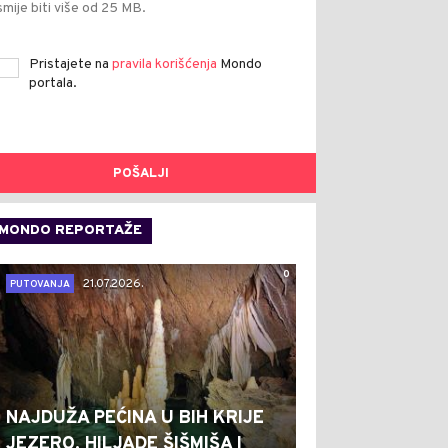
smije biti više od 25 MB.
Pristajete na
pravila korišćenja
Mondo
portala.
POŠALJI
MONDO REPORTAŽE
0
21.07.2026.
PUTOVANJA
NAJDUŽA PEĆINA U BIH KRIJE
JEZERO, HILJADE ŠIŠMIŠA I