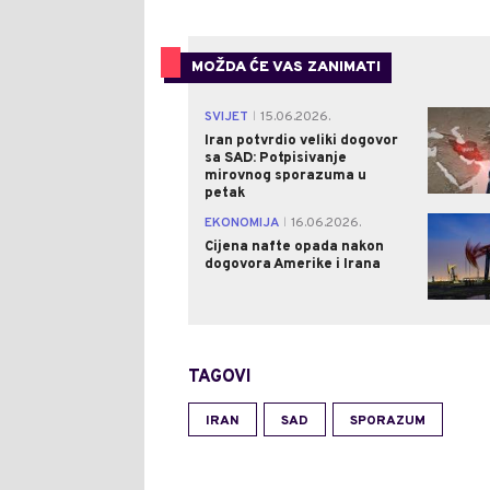
MOŽDA ĆE VAS ZANIMATI
SVIJET
15.06.2026.
|
Iran potvrdio veliki dogovor
sa SAD: Potpisivanje
mirovnog sporazuma u
petak
EKONOMIJA
16.06.2026.
|
Cijena nafte opada nakon
dogovora Amerike i Irana
TAGOVI
IRAN
SAD
SPORAZUM