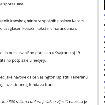
nja sporazuma.
jenik iranskog ministra spoljnih poslova Kazem
da je usaglašen konačni tekst memoranduma o
 da bude zvanično potpisan u Švajcarskoj 19.
italno potpisale u nedjelju.
ijske navode da će Vašington isplatiti Teheranu
og investicionog fonda za Iran.
ranu 300 miliona dolara je lažna vijest"
, napisao je