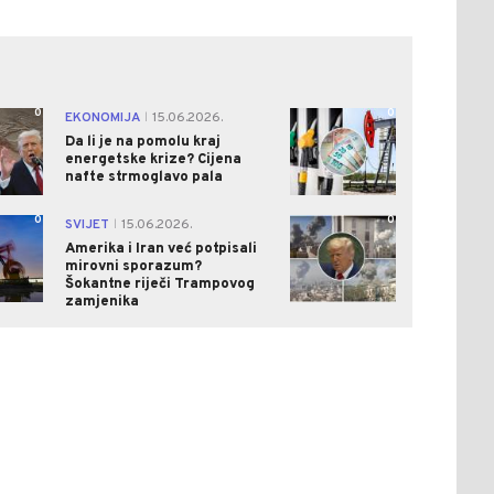
0
0
EKONOMIJA
15.06.2026.
|
Da li je na pomolu kraj
energetske krize? Cijena
nafte strmoglavo pala
0
0
SVIJET
15.06.2026.
|
Amerika i Iran već potpisali
mirovni sporazum?
Šokantne riječi Trampovog
zamjenika