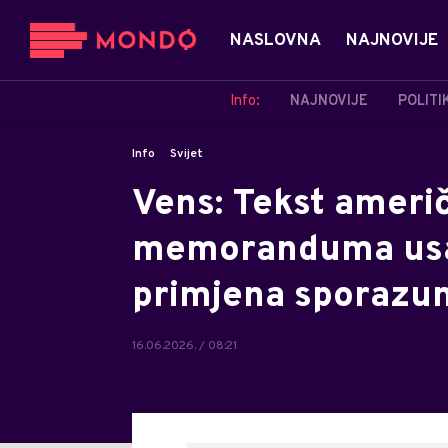
NASLOVNA
NAJNOVIJE
Info:
NAJNOVIJE
POLITI
Info
Svijet
Vens: Tekst ameri
memoranduma usag
primjena sporazu
16.06.2026. / 08:21