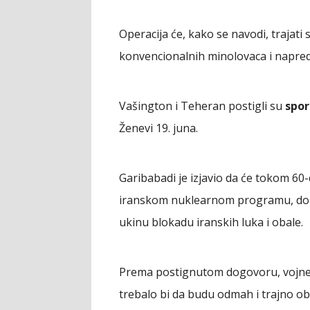
Operacija će, kako se navodi, trajat
konvencionalnih minolovaca i napre
Vašington i Teheran postigli su
spo
Ženevi 19. juna.
Garibabadi je izjavio da će tokom 60
iranskom nuklearnom programu, dok b
ukinu blokadu iranskih luka i obale.
Prema postignutom dogovoru, vojne o
trebalo bi da budu odmah i trajno ob