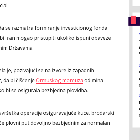
ial.
o da se razmatra formiranje investicionog fonda
 bi Iran mogao pristupiti ukoliko ispuni obaveze
nim Državama.
la je, pozivajući se na izvore iz zapadnih
 da bi čišćenje
Ormuskog moreuza
od mina
ko bi se osigurala bezbjedna plovidba.
vršetka operacije osiguravajuće kuće, brodarski
će plovni put dovoljno bezbjednim za normalan