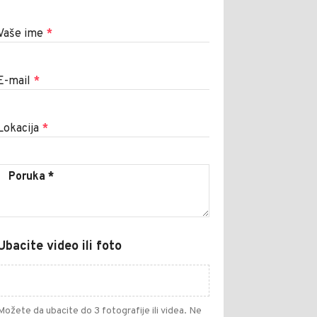
Vaše ime
*
E-mail
*
Lokacija
*
Ubacite video ili foto
Možete da ubacite do 3 fotografije ili videa. Ne