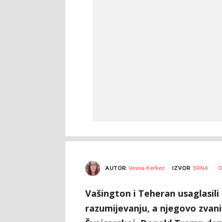
AUTOR
Vesna Kerkez
0
IZVOR
SRNA
Vašington i Teheran usaglasi
razumijevanju, a njegovo zvani