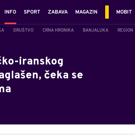
INFO
SPORT
ZABAVA
MAGAZIN
MOBIT
KA
DRUŠTVO
CRNA HRONIKA
BANJALUKA
REGION
čko-iranskog
lašen, čeka se
ma