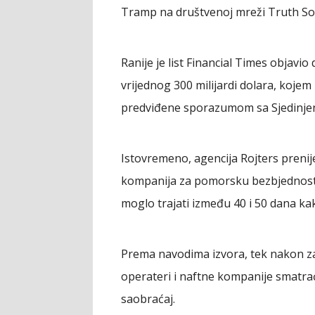
Tramp na društvenoj mreži Truth Soc
Ranije je list Financial Times objavi
vrijednog 300 milijardi dolara, kojem
predviđene sporazumom sa Sjedinje
Istovremeno, agencija Rojters prenije
kompanija za pomorsku bezbjednost,
moglo trajati između 40 i 50 dana ka
Prema navodima izvora, tek nakon za
operateri i naftne kompanije smatra
saobraćaj.