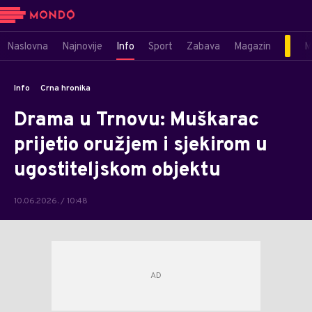
Naslovna
Najnovije
Info
Sport
Zabava
Magazin
M
Info
Crna hronika
Drama u Trnovu: Muškarac
prijetio oružjem i sjekirom u
ugostiteljskom objektu
10.06.2026. / 10:48