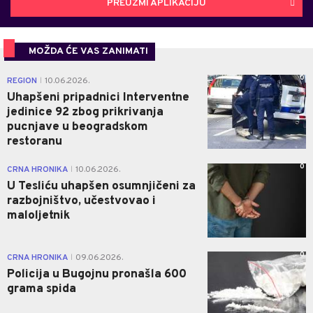
PREUZMI APLIKACIJU
MOŽDA ĆE VAS ZANIMATI
0
REGION
10.06.2026.
|
Uhapšeni pripadnici Interventne
jedinice 92 zbog prikrivanja
pucnjave u beogradskom
restoranu
0
CRNA HRONIKA
10.06.2026.
|
U Tesliću uhapšen osumnjičeni za
razbojništvo, učestvovao i
maloljetnik
0
CRNA HRONIKA
09.06.2026.
|
Policija u Bugojnu pronašla 600
grama spida