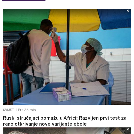
0
Pre 26 min
SVIJET
|
Ruski stručnjaci pomažu u Africi: Razvijen prvi test za
rano otkrivanje nove varijante ebole
0