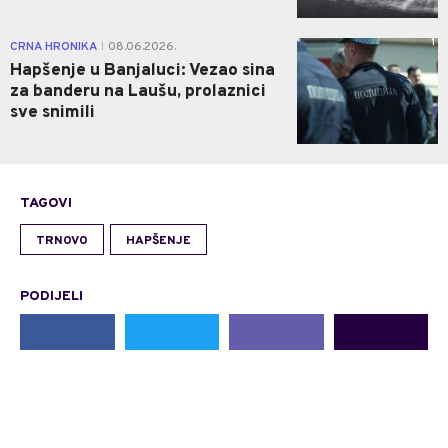
1
CRNA HRONIKA
08.06.2026.
|
Hapšenje u Banjaluci: Vezao sina
za banderu na Laušu, prolaznici
sve snimili
TAGOVI
TRNOVO
HAPŠENJE
PODIJELI