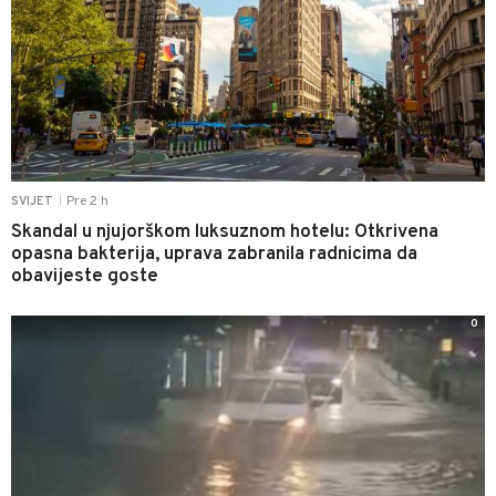
Pre 2 h
SVIJET
|
Skandal u njujorškom luksuznom hotelu: Otkrivena
opasna bakterija, uprava zabranila radnicima da
obavijeste goste
0