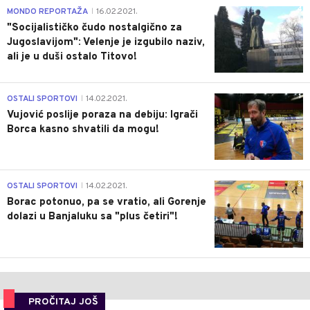
4
MONDO REPORTAŽA
16.02.2021.
|
"Socijalističko čudo nostalgično za
Jugoslavijom": Velenje je izgubilo naziv,
ali je u duši ostalo Titovo!
1
OSTALI SPORTOVI
14.02.2021.
|
Vujović poslije poraza na debiju: Igrači
Borca kasno shvatili da mogu!
3
OSTALI SPORTOVI
14.02.2021.
|
Borac potonuo, pa se vratio, ali Gorenje
dolazi u Banjaluku sa "plus četiri"!
PROČITAJ JOŠ