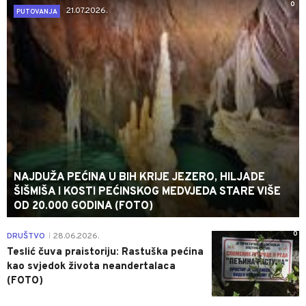
0
21.07.2026.
PUTOVANJA
NAJDUŽA PEĆINA U BIH KRIJE JEZERO, HILJADE
ŠIŠMIŠA I KOSTI PEĆINSKOG MEDVJEDA STARE VIŠE
OD 20.000 GODINA (FOTO)
0
DRUŠTVO
28.06.2026.
|
Teslić čuva praistoriju: Rastuška pećina
kao svjedok života neandertalaca
(FOTO)