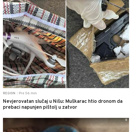
Pre 56 min
REGION
|
Nevjerovatan slučaj u Nišu: Muškarac htio dronom da
prebaci napunjen pištolj u zatvor
0