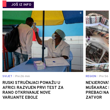
JOŠ IZ INFO
0
SVIJET
Pre 26 min
REGION
Pre 56 
|
|
RUSKI STRUČNJACI POMAŽU U
NEVJEROVATA
AFRICI: RAZVIJEN PRVI TEST ZA
MUŠKARAC H
RANO OTKRIVANJE NOVE
PREBACI NA
VARIJANTE EBOLE
ZATVOR