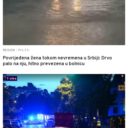
Pre 3 h
REGION
|
Povrijeđena žena tokom nevremena u Srbiji: Drvo
palo na nju, hitno prevezena u bolnicu
0
7 slika