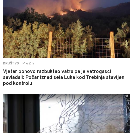
Pre 2 h
DRUŠTVO
|
Vjetar ponovo razbuktao vatru pa je vatrogasci
savladali: Požar iznad sela Luka kod Trebinja stavljen
pod kontrolu
0