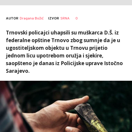
AUTOR
Dragana Božić
0
IZVOR
SRNA
Trnovski policajci uhapsili su muškarca D.Š. iz
federalne opštine Trnovo zbog sumnje da je u
ugostiteljskom objektu u Trnovu prijetio
jednom licu upotrebom oružja i sjekire,
saopšteno je danas iz Policijske uprave Istočno
Sarajevo.