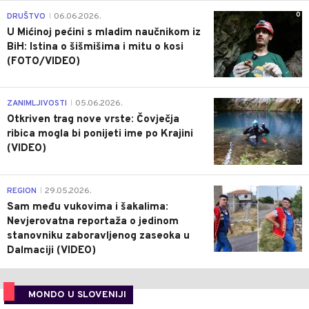
0
DRUŠTVO
06.06.2026.
|
U Mićinoj pećini s mladim naučnikom iz
BiH: Istina o šišmišima i mitu o kosi
(FOTO/VIDEO)
0
ZANIMLJIVOSTI
05.06.2026.
|
Otkriven trag nove vrste: Čovječja
ribica mogla bi ponijeti ime po Krajini
(VIDEO)
0
REGION
29.05.2026.
|
Sam među vukovima i šakalima:
Nevjerovatna reportaža o jedinom
stanovniku zaboravljenog zaseoka u
Dalmaciji (VIDEO)
MONDO U SLOVENIJI