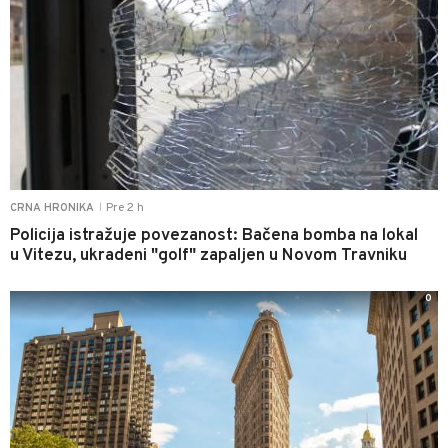
Pre 2 h
CRNA HRONIKA
|
Policija istražuje povezanost: Bačena bomba na lokal
u Vitezu, ukradeni "golf" zapaljen u Novom Travniku
0