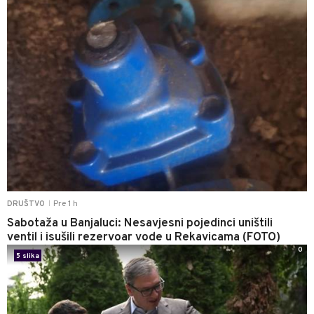
Pre 1 h
DRUŠTVO
|
Sabotaža u Banjaluci: Nesavjesni pojedinci uništili
ventil i isušili rezervoar vode u Rekavicama (FOTO)
0
5 slika