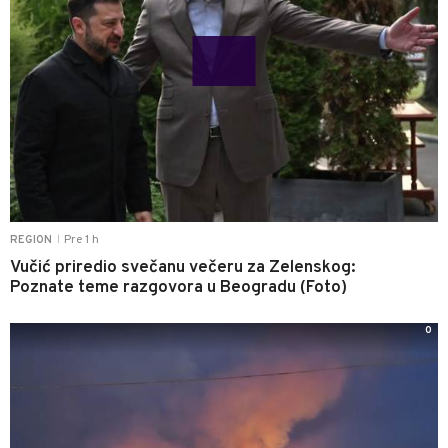
Pre 1 h
REGION
|
Vučić priredio svečanu večeru za Zelenskog:
Poznate teme razgovora u Beogradu (Foto)
0