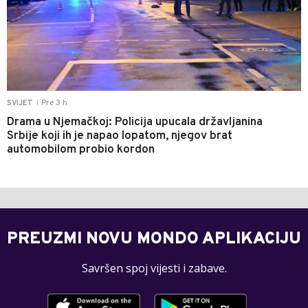
Pre 3 h
SVIJET
|
Drama u Njemačkoj: Policija upucala državljanina
Srbije koji ih je napao lopatom, njegov brat
automobilom probio kordon
PREUZMI NOVU MONDO APLIKACIJU
Savršen spoj vijesti i zabave.