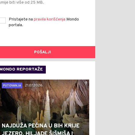
smije biti više od 25 MB.
Pristajete na
pravila korišćenja
Mondo
portala.
POŠALJI
MONDO REPORTAŽE
0
21.07.2026.
PUTOVANJA
NAJDUŽA PEĆINA U BIH KRIJE
JEZERO, HILJADE ŠIŠMIŠA I