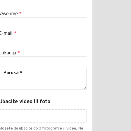
Vaše ime
*
E-mail
*
Lokacija
*
Ubacite video ili foto
Možete da ubacite do 3 fotografije ili videa. Ne