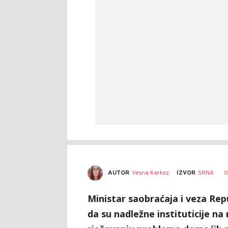
AUTOR
Vesna Kerkez
0
IZVOR
SRNA
Ministar saobraćaja i veza Rep
da su nadležne instituticije na 