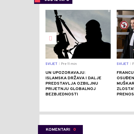
0
SVIJET
Pre 11 min
SVIJET
P
|
|
UN UPOZORAVAJU:
FRANCU
ISLAMSKA DRŽAVA I DALJE
OSUĐEN
PREDSTAVLJA OZBILJNU
MUŠKAR
PRIJETNJU GLOBALNOJ
ZLOSTA
BEZBJEDNOSTI
PRENOS
KOMENTARI
0