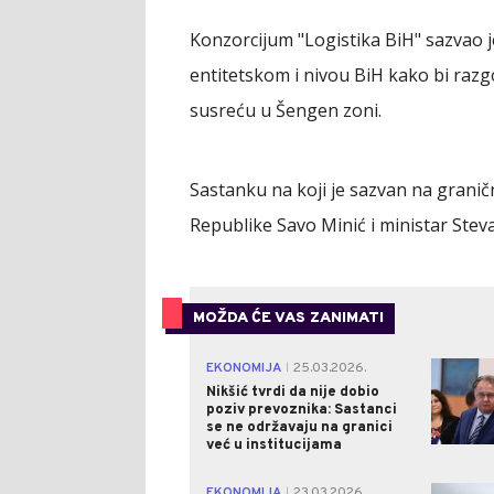
Konzorcijum "Logistika BiH" sazvao 
entitetskom i nivou BiH kako bi raz
susreću u Šengen zoni.
Sastanku na koji je sazvan na granič
Republike Savo Minić i ministar Stev
MOŽDA ĆE VAS ZANIMATI
EKONOMIJA
25.03.2026.
|
Nikšić tvrdi da nije dobio
poziv prevoznika: Sastanci
se ne održavaju na granici
već u institucijama
EKONOMIJA
23.03.2026.
|