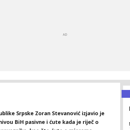
ublike Srpske Zoran Stevanović izjavio je
nivou BiH pasivne i ćute kada je riječ o