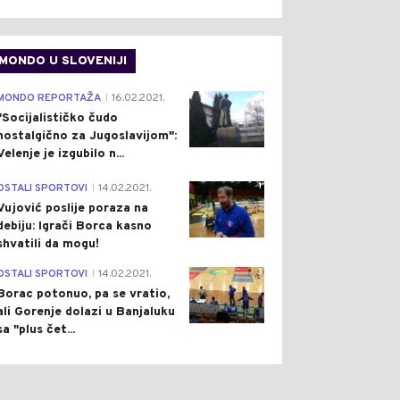
MONDO U SLOVENIJI
4
MONDO REPORTAŽA
16.02.2021.
|
"Socijalističko čudo
nostalgično za Jugoslavijom":
Velenje je izgubilo n...
1
OSTALI SPORTOVI
14.02.2021.
|
Vujović poslije poraza na
debiju: Igrači Borca kasno
shvatili da mogu!
3
OSTALI SPORTOVI
14.02.2021.
|
Borac potonuo, pa se vratio,
ali Gorenje dolazi u Banjaluku
sa "plus čet...