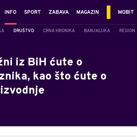
INFO
SPORT
ZABAVA
MAGAZIN
MOBIT
KA
DRUŠTVO
CRNA HRONIKA
BANJALUKA
REGION
ni iz BiH ćute o
nika, kao što ćute o
oizvodnje