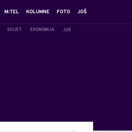
M:TEL
KOLUMNE
FOTO
JOŠ
SVIJET
EKONOMIJA
JOŠ