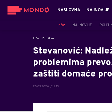
NASLOVNA
NAJNOVIJE
Info:
NAJNOVIJE
POLITI
Info
Društvo
Stevanović: Nadlež
problemima prevoz
zaštiti domaće pr
25.03.2026. / 19:13