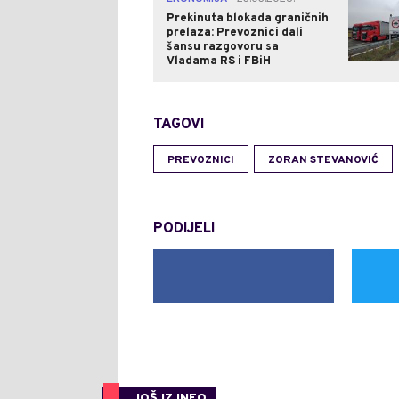
Prekinuta blokada graničnih
prelaza: Prevoznici dali
šansu razgovoru sa
Vladama RS i FBiH
TAGOVI
PREVOZNICI
ZORAN STEVANOVIĆ
PODIJELI
JOŠ IZ INFO