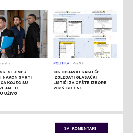
0
0
re 9 h
POLITIKA
Pre 9 h
DRU
|
SKI STRIMERI
CIK OBJAVIO KAKO ĆE
HEL
I NAKON SMRTI
IZGLEDATI GLASAČKI
POM
CA KOJEG SU
LISTIĆI ZA OPŠTE IZBORE
POŽ
VLJALI U
2026. GODINE
AKT
U UŽIVO
POL
SVI KOMENTARI