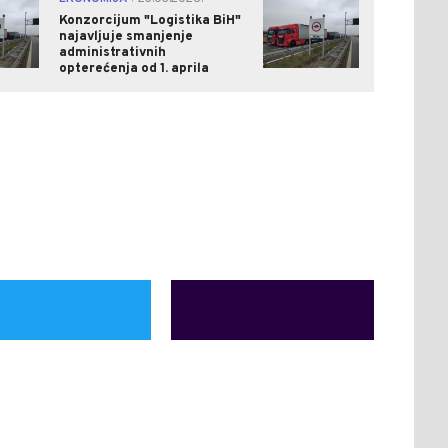
Konzorcijum "Logistika BiH"
najavljuje smanjenje
administrativnih
opterećenja od 1. aprila