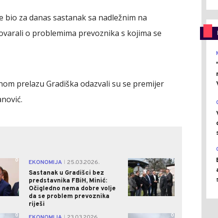
je bio za danas sastanak sa nadležnim na
govarali o problemima prevoznika s kojima se
nom prelazu Gradiška odazvali su se premijer
anović.
0
1
EKONOMIJA
25.03.2026.
|
Sastanak u Gradišci bez
predstavnika FBiH, Minić:
Očigledno nema dobre volje
da se problem prevoznika
riješi
0
0
EKONOMIJA
23.03.2026.
|