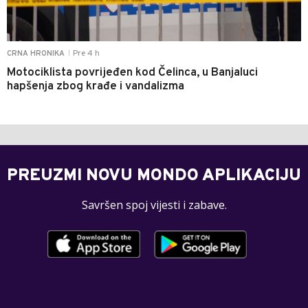
Pre 4 h
CRNA HRONIKA
|
Motociklista povrijeđen kod Čelinca, u Banjaluci
hapšenja zbog krađe i vandalizma
PREUZMI NOVU MONDO APLIKACIJU
Savršen spoj vijesti i zabave.