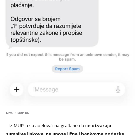
IZVOR: MUP RS
Iz MUP-a su apelovali na građane da n
e otvaraju
sumnjive linkove, ne unose lične i bankovne podatke,