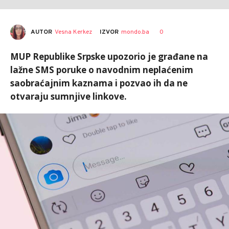
AUTOR
Vesna Kerkez
0
IZVOR
mondo.ba
MUP Republike Srpske upozorio je građane na
lažne SMS poruke o navodnim neplaćenim
saobraćajnim kaznama i pozvao ih da ne
otvaraju sumnjive linkove.