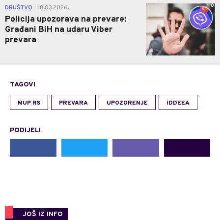
0
DRUŠTVO
18.03.2026.
|
Policija upozorava na prevare:
Građani BiH na udaru Viber
prevara
TAGOVI
MUP RS
PREVARA
UPOZORENJE
IDDEEA
PODIJELI
JOŠ IZ INFO