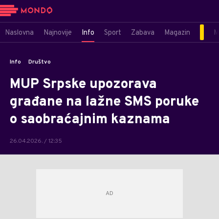
Naslovna
Najnovije
Info
Sport
Zabava
Magazin
M
Info
Društvo
MUP Srpske upozorava
građane na lažne SMS poruke
o saobraćajnim kaznama
26.04.2026. / 12:35