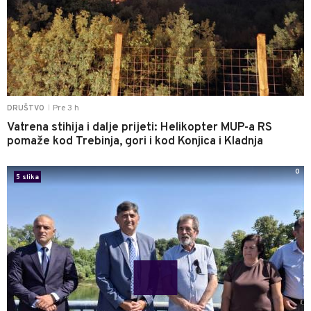
Pre 3 h
DRUŠTVO
|
Vatrena stihija i dalje prijeti: Helikopter MUP-a RS
pomaže kod Trebinja, gori i kod Konjica i Kladnja
0
5 slika