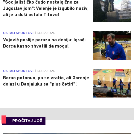
"Socijalističko čudo nostalgično za
Jugoslavijom": Velenje je izgubilo naziv,
ali je u duši ostalo Titovo!
1
OSTALI SPORTOVI
14.02.2021.
|
Vujović poslije poraza na debiju: Igrači
Borca kasno shvatili da mogu!
3
OSTALI SPORTOVI
14.02.2021.
|
Borac potonuo, pa se vratio, ali Gorenje
dolazi u Banjaluku sa "plus četiri"!
PROČITAJ JOŠ