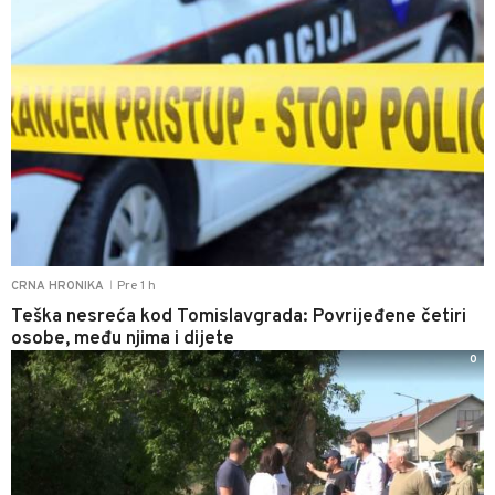
Pre 1 h
CRNA HRONIKA
|
Teška nesreća kod Tomislavgrada: Povrijeđene četiri
osobe, među njima i dijete
0