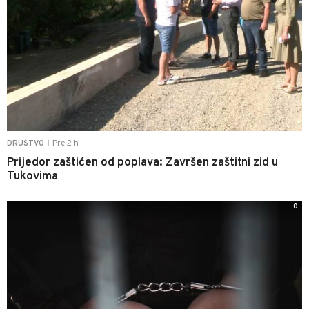
Pre 2 h
DRUŠTVO
|
Prijedor zaštićen od poplava: Završen zaštitni zid u
Tukovima
0