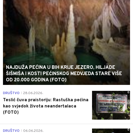
NAJDUŽA PEĆINA U BIH KRIJE JEZERO, HILJADE
ŠIŠMIŠA I KOSTI PEĆINSKOG MEDVJEDA STARE VIŠE
OD 20.000 GODINA (FOTO)
0
DRUŠTVO
28.06.2026.
|
Teslić čuva praistoriju: Rastuška pećina
kao svjedok života neandertalaca
(FOTO)
0
DRUŠTVO
06.06.2026.
|