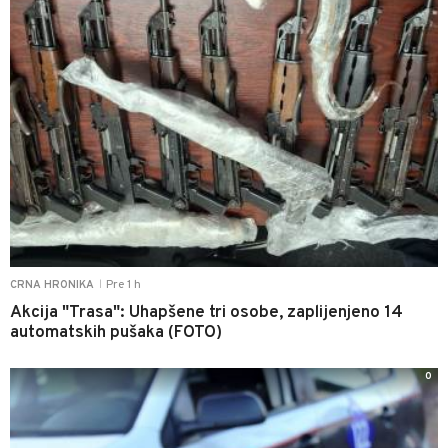
Pre 1 h
CRNA HRONIKA
|
Akcija "Trasa": Uhapšene tri osobe, zaplijenjeno 14
automatskih pušaka (FOTO)
0