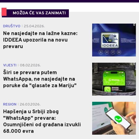
MOŽDA ĆE VAS ZANIMATI
0
DRUŠTVO
25.04.2026.
|
Ne nasjedajte na lažne kazne:
IDDEEA upozorila na novu
prevaru
0
VIJESTI
08.02.2026.
|
Širi se prevara putem
WhatsAppa, ne nasjedajte na
poruke da "glasate za Mariju"
0
REGION
26.03.2026.
|
Hapšenja u Srbiji zbog
"WhatsApp" prevara:
Osumnjičeni od građana izvukli
68.000 evra