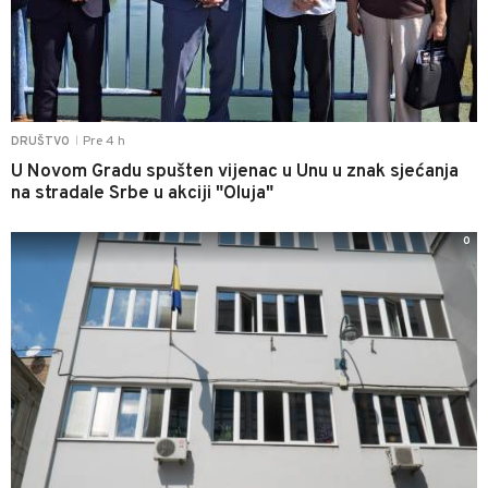
Pre 4 h
DRUŠTVO
|
U Novom Gradu spušten vijenac u Unu u znak sjećanja
na stradale Srbe u akciji "Oluja"
0