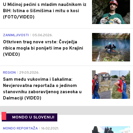
U Mićinoj pećini s mladim naučnikom iz
BiH: Istina o šišmišima i mitu o kosi
(FOTO/VIDEO)
0
ZANIMLJIVOSTI
05.06.2026.
|
Otkriven trag nove vrste: Čovječja
ribica mogla bi ponijeti ime po Krajini
(VIDEO)
0
REGION
29.05.2026.
|
Sam među vukovima i šakalima:
Nevjerovatna reportaža o jedinom
stanovniku zaboravljenog zaseoka u
Dalmaciji (VIDEO)
MONDO U SLOVENIJI
4
MONDO REPORTAŽA
16.02.2021.
|