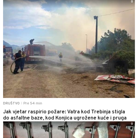
0
Pre 54 min
DRUŠTVO
|
Jak vjetar raspirio požare: Vatra kod Trebinja stigla
do asfaltne baze, kod Konjica ugrožene kuće i pruga
0