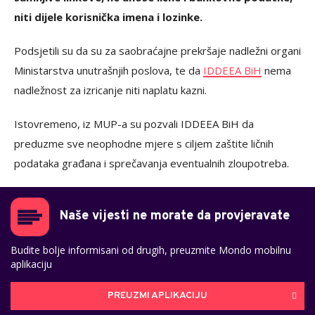
niti dijele korisnička imena i lozinke.
Podsjetili su da su za saobraćajne prekršaje nadležni organi
Ministarstva unutrašnjih poslova, te da
IDDEEA BiH
nema
nadležnost za izricanje niti naplatu kazni.
Istovremeno, iz MUP-a su pozvali IDDEEA BiH da
preduzme sve neophodne mjere s ciljem zaštite ličnih
podataka građana i sprečavanja eventualnih zloupotreba.
Naše vijesti ne morate da provjeravate
Budite bolje informisani od drugih, preuzmite Mondo mobilnu
aplikaciju
PREUZMI APLIKACIJU