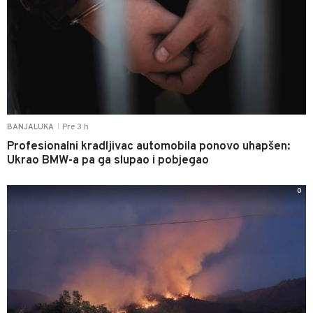
Pre 3 h
BANJALUKA
|
Profesionalni kradljivac automobila ponovo uhapšen:
Ukrao BMW-a pa ga slupao i pobjegao
0