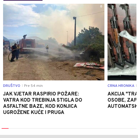
0
DRUŠTVO
Pre 54 min
CRNA HRONIKA
|
|
JAK VJETAR RASPIRIO POŽARE:
AKCIJA "TRA
VATRA KOD TREBINJA STIGLA DO
OSOBE, ZAP
ASFALTNE BAZE, KOD KONJICA
AUTOMATSKI
UGROŽENE KUĆE I PRUGA