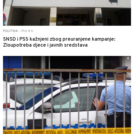
Pre 4 h
POLITIKA
|
SNSD i PSS kažnjeni zbog preuranjene kampanje:
Zloupotreba djece i javnih sredstava
0