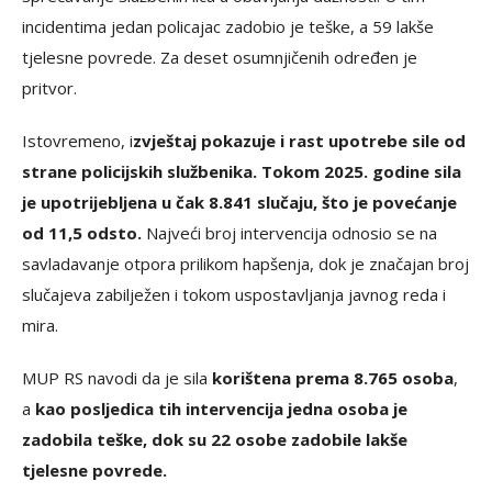
incidentima jedan policajac zadobio je teške, a 59 lakše
tjelesne povrede. Za deset osumnjičenih određen je
pritvor.
Istovremeno, i
zvještaj pokazuje i rast upotrebe sile od
strane policijskih službenika. Tokom 2025. godine sila
je upotrijebljena u čak 8.841 slučaju, što je povećanje
od 11,5 odsto.
Najveći broj intervencija odnosio se na
savladavanje otpora prilikom hapšenja, dok je značajan broj
slučajeva zabilježen i tokom uspostavljanja javnog reda i
mira.
MUP RS navodi da je sila
korištena prema 8.765 osoba
,
a
kao posljedica tih intervencija jedna osoba je
zadobila teške, dok su 22 osobe zadobile lakše
tjelesne povrede.