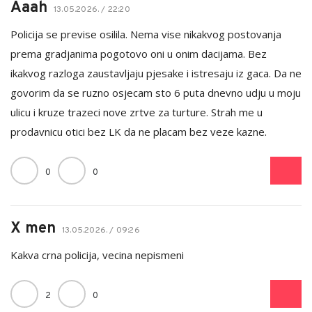
Aaah
13.05.2026. / 22:20
Policija se previse osilila. Nema vise nikakvog postovanja
prema gradjanima pogotovo oni u onim dacijama. Bez
ikakvog razloga zaustavljaju pjesake i istresaju iz gaca. Da ne
govorim da se ruzno osjecam sto 6 puta dnevno udju u moju
ulicu i kruze trazeci nove zrtve za turture. Strah me u
prodavnicu otici bez LK da ne placam bez veze kazne.
0
0
X men
13.05.2026. / 09:26
Kakva crna policija, vecina nepismeni
2
0