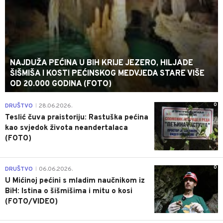
NAJDUŽA PEĆINA U BIH KRIJE JEZERO, HILJADE
ŠIŠMIŠA I KOSTI PEĆINSKOG MEDVJEDA STARE VIŠE
OD 20.000 GODINA (FOTO)
0
DRUŠTVO
28.06.2026.
|
Teslić čuva praistoriju: Rastuška pećina
kao svjedok života neandertalaca
(FOTO)
0
DRUŠTVO
06.06.2026.
|
U Mićinoj pećini s mladim naučnikom iz
BiH: Istina o šišmišima i mitu o kosi
(FOTO/VIDEO)