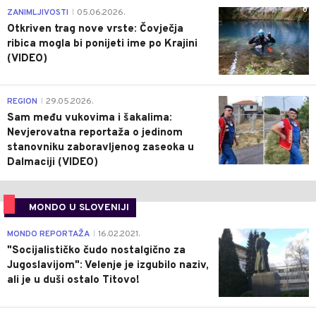
0
ZANIMLJIVOSTI
05.06.2026.
|
Otkriven trag nove vrste: Čovječja
ribica mogla bi ponijeti ime po Krajini
(VIDEO)
0
REGION
29.05.2026.
|
Sam među vukovima i šakalima:
Nevjerovatna reportaža o jedinom
stanovniku zaboravljenog zaseoka u
Dalmaciji (VIDEO)
MONDO U SLOVENIJI
4
MONDO REPORTAŽA
16.02.2021.
|
"Socijalističko čudo nostalgično za
Jugoslavijom": Velenje je izgubilo naziv,
ali je u duši ostalo Titovo!