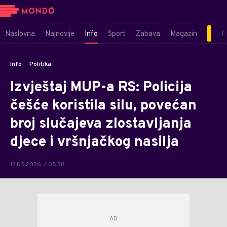
Naslovna
Najnovije
Info
Sport
Zabava
Magazin
M
Info
Politika
Izvještaj MUP-a RS: Policija
češće koristila silu, povećan
broj slučajeva zlostavljanja
djece i vršnjačkog nasilja
13.05.2026. / 08:38