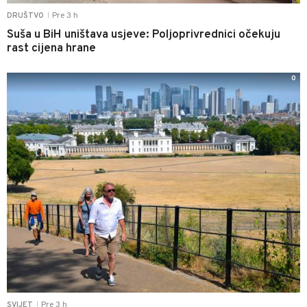
Pre 3 h
DRUŠTVO
|
Suša u BiH uništava usjeve: Poljoprivrednici očekuju
rast cijena hrane
0
Pre 3 h
SVIJET
|