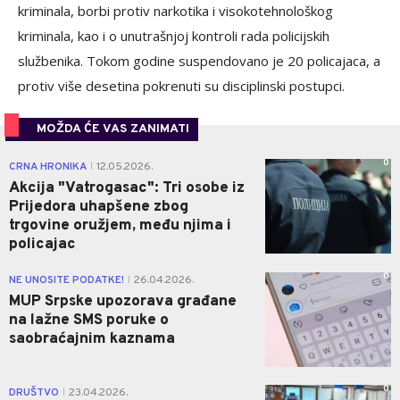
kriminala, borbi protiv narkotika i visokotehnološkog
kriminala, kao i o unutrašnjoj kontroli rada policijskih
službenika. Tokom godine suspendovano je 20 policajaca, a
protiv više desetina pokrenuti su disciplinski postupci.
MOŽDA ĆE VAS ZANIMATI
0
CRNA HRONIKA
12.05.2026.
|
Akcija "Vatrogasac": Tri osobe iz
Prijedora uhapšene zbog
trgovine oružjem, među njima i
policajac
0
NE UNOSITE PODATKE!
26.04.2026.
|
MUP Srpske upozorava građane
na lažne SMS poruke o
saobraćajnim kaznama
0
DRUŠTVO
23.04.2026.
|