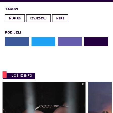
TAGOVI
MUP RS
IZVJEŠTAJ
NSRS
PODIJELI
JOŠ IZ INFO
0