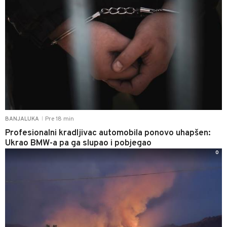
Pre 18 min
BANJALUKA
|
Profesionalni kradljivac automobila ponovo uhapšen:
Ukrao BMW-a pa ga slupao i pobjegao
0