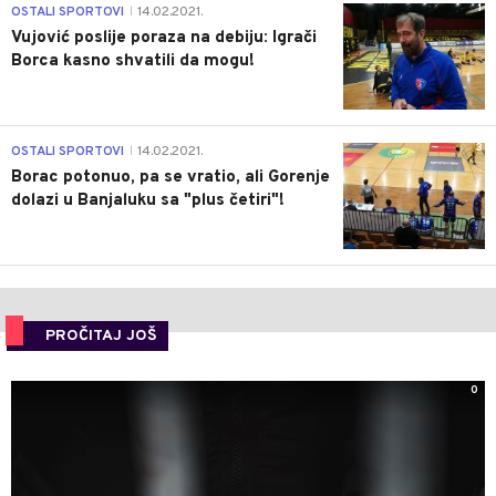
1
OSTALI SPORTOVI
14.02.2021.
|
Vujović poslije poraza na debiju: Igrači
Borca kasno shvatili da mogu!
3
OSTALI SPORTOVI
14.02.2021.
|
Borac potonuo, pa se vratio, ali Gorenje
dolazi u Banjaluku sa "plus četiri"!
PROČITAJ JOŠ
0