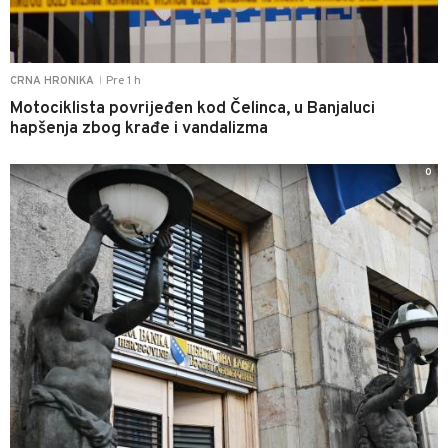
Pre 1 h
CRNA HRONIKA
|
Motociklista povrijeđen kod Čelinca, u Banjaluci
hapšenja zbog krađe i vandalizma
0