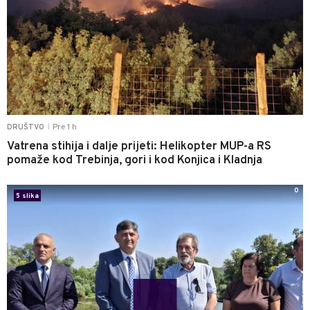
Pre 1 h
DRUŠTVO
|
Vatrena stihija i dalje prijeti: Helikopter MUP-a RS
pomaže kod Trebinja, gori i kod Konjica i Kladnja
0
5 slika