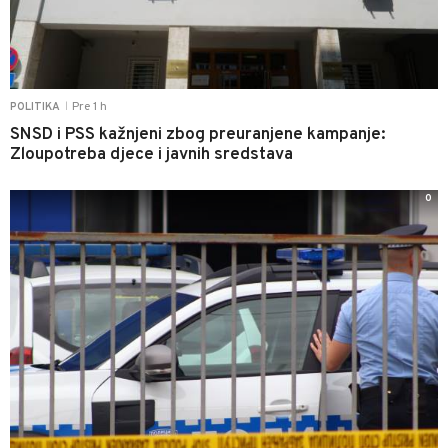
Pre 1 h
POLITIKA
|
SNSD i PSS kažnjeni zbog preuranjene kampanje:
Zloupotreba djece i javnih sredstava
0