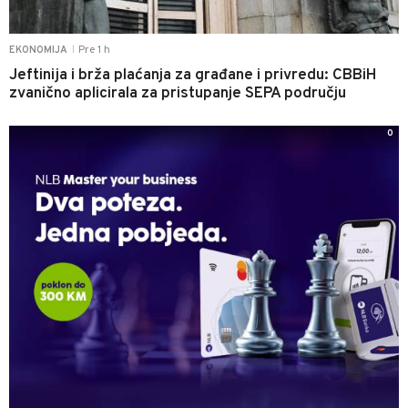
Pre 1 h
EKONOMIJA
|
Jeftinija i brža plaćanja za građane i privredu: CBBiH
zvanično aplicirala za pristupanje SEPA području
0