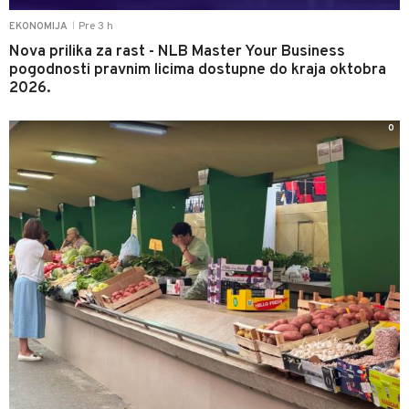
Pre 3 h
EKONOMIJA
|
Nova prilika za rast - NLB Master Your Business
pogodnosti pravnim licima dostupne do kraja oktobra
2026.
0