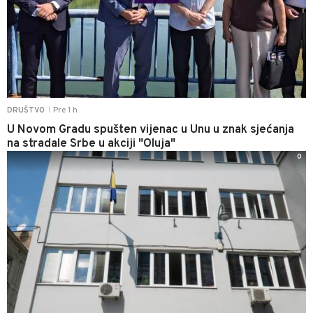
Pre 1 h
DRUŠTVO
|
U Novom Gradu spušten vijenac u Unu u znak sjećanja
na stradale Srbe u akciji "Oluja"
0