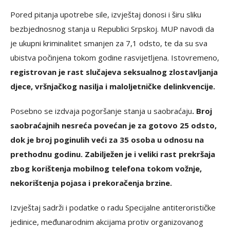
Pored pitanja upotrebe sile, izvještaj donosi i širu sliku
bezbjednosnog stanja u Republici Srpskoj. MUP navodi da
je ukupni kriminalitet smanjen za 7,1 odsto, te da su sva
ubistva počinjena tokom godine rasvijetljena. Istovremeno,
registrovan je rast slučajeva seksualnog zlostavljanja
djece, vršnjačkog nasilja i maloljetničke delinkvencije.
Posebno se izdvaja pogoršanje stanja u saobraćaju
. Broj
saobraćajnih nesreća povećan je za gotovo 25 odsto,
dok je broj poginulih veći za 35 osoba u odnosu na
prethodnu godinu. Zabilježen je i veliki rast prekršaja
zbog korištenja mobilnog telefona tokom vožnje,
nekorištenja pojasa i prekoračenja brzine.
Izvještaj sadrži i podatke o radu Specijalne antiterorističke
jedinice, međunarodnim akcijama protiv organizovanog