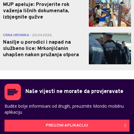
MUP apeluje: Provjerite rok
važenja ličnih dokumenata,
izbjegnite gužve
0
CRNA HRONIKA
20.04.2026.
|
Nasilje u porodici i napad na
službeno lice: Mrkonjićanin
uhapšen nakon pružanja otpora
Naše vijesti ne morate da provjeravate
Budite bolje informisani od drugih, preuzmite Mondo mobilnu
aplikaciju
PREUZMI APLIKACIJU