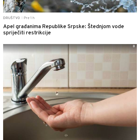
Pre 1 h
DRUŠTVO
|
Apel građanima Republike Srpske: Štednjom vode
spriječiti restrikcije
0