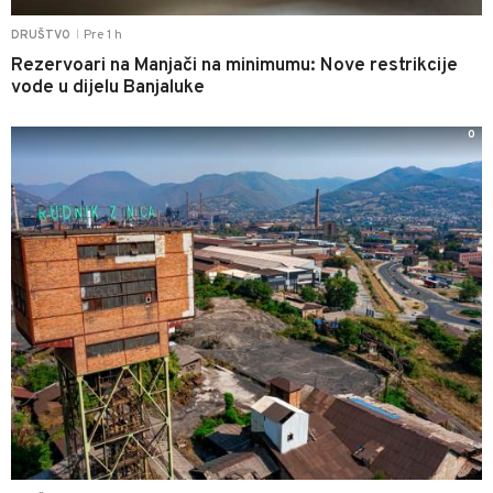
Pre 1 h
DRUŠTVO
|
Rezervoari na Manjači na minimumu: Nove restrikcije
vode u dijelu Banjaluke
0