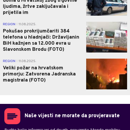
doma u Hrvatskoj zbog trgovine
ljudima, žrtve zaključavala i
prijetila im
1
REGION
11.08.2025.
|
Pokušao prokrijumčariti 384
telefona u hladnjači: Državljanin
BiH kažnjen sa 12.000 evra u
Slavonskom Brodu (FOTO)
1
REGION
11.08.2025.
|
Veliki požar na hrvatskom
primorju: Zatvorena Jadranska
magistrala (FOTO)
Naše vijesti ne morate da provjeravate
Budite bolje informisani od drugih, preuzmite Mondo mobilnu