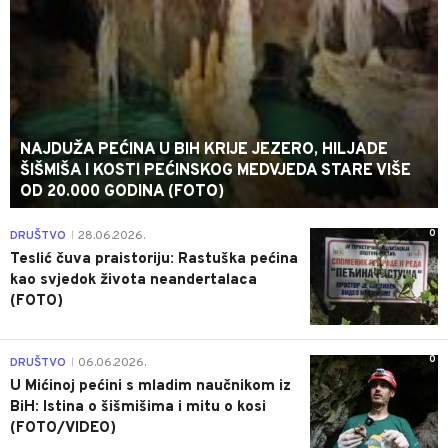
NAJDUŽA PEĆINA U BIH KRIJE JEZERO, HILJADE
ŠIŠMIŠA I KOSTI PEĆINSKOG MEDVJEDA STARE VIŠE
OD 20.000 GODINA (FOTO)
0
DRUŠTVO
28.06.2026.
|
Teslić čuva praistoriju: Rastuška pećina
kao svjedok života neandertalaca
(FOTO)
0
DRUŠTVO
06.06.2026.
|
U Mićinoj pećini s mladim naučnikom iz
BiH: Istina o šišmišima i mitu o kosi
(FOTO/VIDEO)