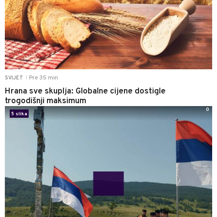
Pre 35 min
SVIJET
|
Hrana sve skuplja: Globalne cijene dostigle
trogodišnji maksimum
0
5 slika