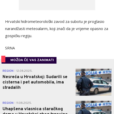
Hrvatski hidrometeorološki zavod za subotu je proglasio
narandžasti meteoalarm, koji znači da je vrijeme opasno za
gospićku regiju.
SRNA
MOŽDA ĆE VAS ZANIMATI
0
REGION
12.08.2025.
|
Nesreća u Hrvatskoj: Sudarili se
cisterna i pet automobila, ima
stradalih
0
REGION
11.08.2025.
|
Uhapšena vlasnica staračkog