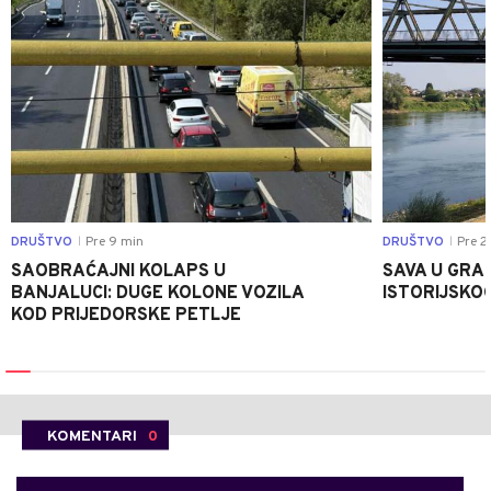
DRUŠTVO
Pre 9 min
DRUŠTVO
Pre 2
|
|
SAOBRAĆAJNI KOLAPS U
SAVA U GRAD
BANJALUCI: DUGE KOLONE VOZILA
ISTORIJSKOG
KOD PRIJEDORSKE PETLJE
KOMENTARI
0