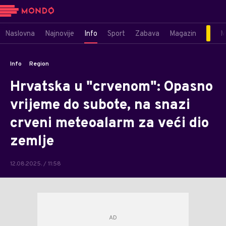
Naslovna
Najnovije
Info
Sport
Zabava
Magazin
M
Info
Region
Hrvatska u "crvenom": Opasno
vrijeme do subote, na snazi
crveni meteoalarm za veći dio
zemlje
12.08.2025. / 11:58