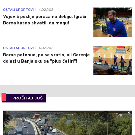
1
OSTALI SPORTOVI
14.02.2021.
|
Vujović poslije poraza na debiju: Igrači
Borca kasno shvatili da mogu!
3
OSTALI SPORTOVI
14.02.2021.
|
Borac potonuo, pa se vratio, ali Gorenje
dolazi u Banjaluku sa "plus četiri"!
PROČITAJ JOŠ
0