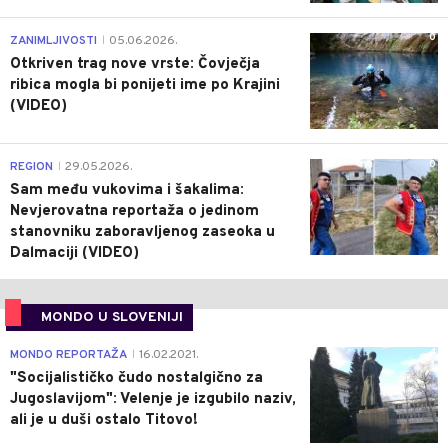
0
ZANIMLJIVOSTI
05.06.2026.
|
Otkriven trag nove vrste: Čovječja
ribica mogla bi ponijeti ime po Krajini
(VIDEO)
0
REGION
29.05.2026.
|
Sam među vukovima i šakalima:
Nevjerovatna reportaža o jedinom
stanovniku zaboravljenog zaseoka u
Dalmaciji (VIDEO)
MONDO U SLOVENIJI
4
MONDO REPORTAŽA
16.02.2021.
|
"Socijalističko čudo nostalgično za
Jugoslavijom": Velenje je izgubilo naziv,
ali je u duši ostalo Titovo!