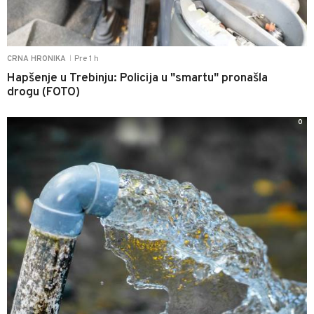
Pre 1 h
CRNA HRONIKA
|
Hapšenje u Trebinju: Policija u "smartu" pronašla
drogu (FOTO)
0