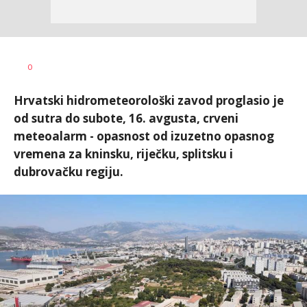
Dušan
AUTOR
0
Volaš
Hrvatski hidrometeorološki zavod proglasio je
od sutra do subote, 16. avgusta, crveni
meteoalarm - opasnost od izuzetno opasnog
vremena za kninsku, riječku, splitsku i
dubrovačku regiju.