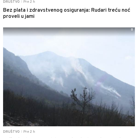
Pre 2 h
DRUŠTVO
|
Bez plata i zdravstvenog osiguranja: Rudari treću noć
proveli u jami
0
Pre 2 h
DRUŠTVO
|