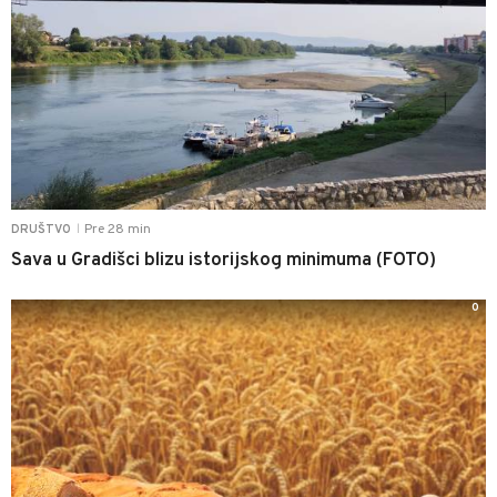
Pre 28 min
DRUŠTVO
|
Sava u Gradišci blizu istorijskog minimuma (FOTO)
0