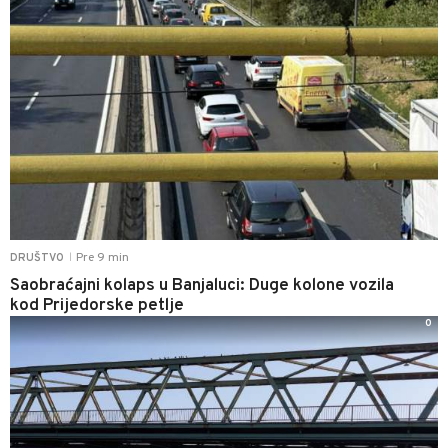
Pre 9 min
DRUŠTVO
|
Saobraćajni kolaps u Banjaluci: Duge kolone vozila
kod Prijedorske petlje
0