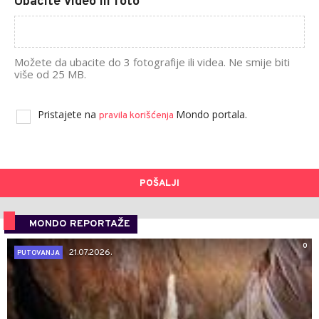
Ubacite video ili foto
Možete da ubacite do 3 fotografije ili videa. Ne smije biti
više od 25 MB.
Pristajete na
Mondo portala.
pravila korišćenja
POŠALJI
MONDO REPORTAŽE
0
21.07.2026.
PUTOVANJA