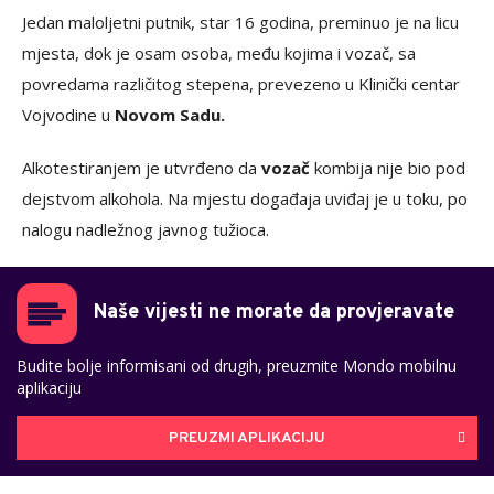
Jedan maloljetni putnik, star 16 godina, preminuo je na licu
mjesta, dok je osam osoba, među kojima i vozač, sa
povredama različitog stepena, prevezeno u Klinički centar
Vojvodine u
Novom Sadu.
Alkotestiranjem je utvrđeno da
vozač
kombija nije bio pod
dejstvom alkohola. Na mjestu događaja uviđaj je u toku, po
nalogu nadležnog javnog tužioca.
Naše vijesti ne morate da provjeravate
Budite bolje informisani od drugih, preuzmite Mondo mobilnu
aplikaciju
PREUZMI APLIKACIJU