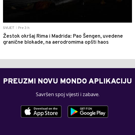
Pre 3 h
SVIJET
|
Žestok okršaj Rima i Madrida: Pao Šengen, uvedene
granične blokade, na aerodromima opšti haos
PREUZMI NOVU MONDO APLIKACIJU
Savršen spoj vijesti i zabave.