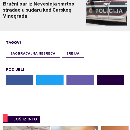
Bračni par iz Nevesinja smrtno
stradao u sudaru kod Carskog
Vinograda
TAGOVI
SAOBRAĆAJNA NESREĆA
SRBIJA
PODIJELI
JOŠ IZ INFO
0