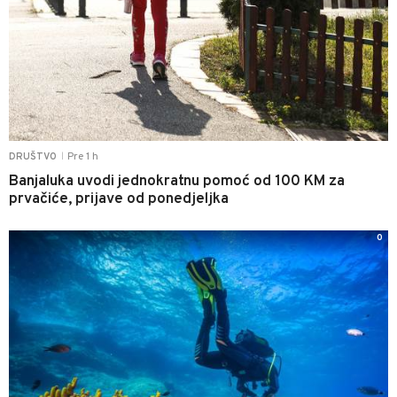
Pre 1 h
DRUŠTVO
|
Banjaluka uvodi jednokratnu pomoć od 100 KM za
prvačiće, prijave od ponedjeljka
0