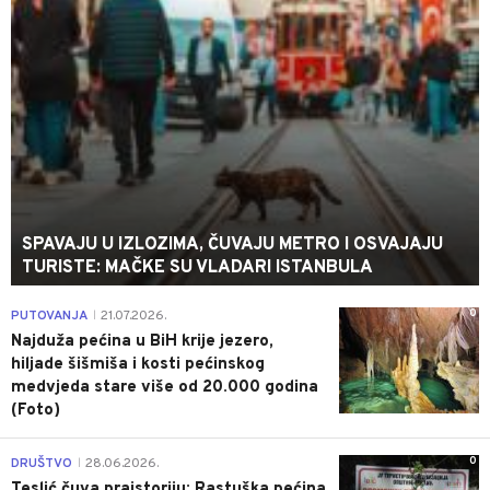
SPAVAJU U IZLOZIMA, ČUVAJU METRO I OSVAJAJU
TURISTE: MAČKE SU VLADARI ISTANBULA
0
PUTOVANJA
21.07.2026.
|
Najduža pećina u BiH krije jezero,
hiljade šišmiša i kosti pećinskog
medvjeda stare više od 20.000 godina
(Foto)
0
DRUŠTVO
28.06.2026.
|
Teslić čuva praistoriju: Rastuška pećina