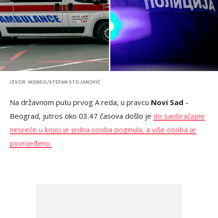
IZVOR: MONDO/STEFAN STOJANOVIĆ
Na državnom putu prvog A reda, u pravcu
Novi Sad
-
Beograd, jutros oko 03.47 časova došlo je
do saobraćajne
nesreće u kojoj je jedna osoba poginula, a više osoba je
povrijeđeno.