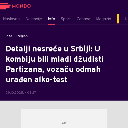
Naslovna
Najnovije
Info
Sport
Zabava
Magazin
M
Info
Region
Detalji nesreće u Srbiji: U
kombiju bili mladi džudisti
Partizana, vozaču odmah
urađen alko-test
29.10.2025. / 08:27