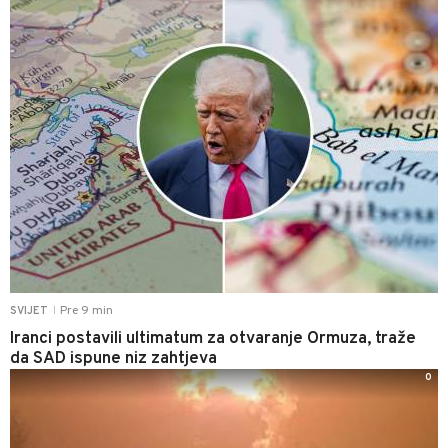
Pre 9 min
SVIJET
|
Iranci postavili ultimatum za otvaranje Ormuza, traže
da SAD ispune niz zahtjeva
0