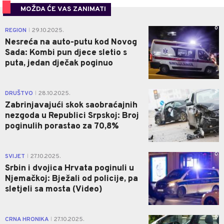
MOŽDA ĆE VAS ZANIMATI
0
REGION
29.10.2025.
|
Nesreća na auto-putu kod Novog
Sada: Kombi pun djece sletio s
puta, jedan dječak poginuo
2
DRUŠTVO
28.10.2025.
|
Zabrinjavajući skok saobraćajnih
nezgoda u Republici Srpskoj: Broj
poginulih porastao za 70,8%
0
SVIJET
27.10.2025.
|
Srbin i dvojica Hrvata poginuli u
Njemačkoj: Bježali od policije, pa
sletjeli sa mosta (Video)
0
CRNA HRONIKA
27.10.2025.
|