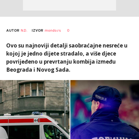
AUTOR
N.D.
0
IZVOR
mondo.rs
Ovo su najnoviji detalji saobraćajne nesreće u
kojoj je jedno dijete stradalo, a više djece
povrijeđeno u prevrtanju kombija između
Beograda i Novog Sada.