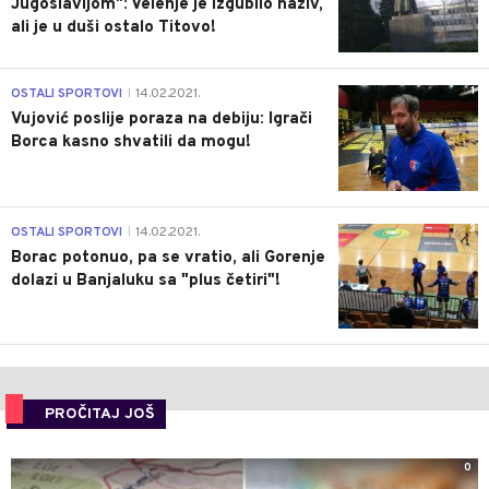
Jugoslavijom": Velenje je izgubilo naziv,
ali je u duši ostalo Titovo!
1
OSTALI SPORTOVI
14.02.2021.
|
Vujović poslije poraza na debiju: Igrači
Borca kasno shvatili da mogu!
3
OSTALI SPORTOVI
14.02.2021.
|
Borac potonuo, pa se vratio, ali Gorenje
dolazi u Banjaluku sa "plus četiri"!
PROČITAJ JOŠ
0