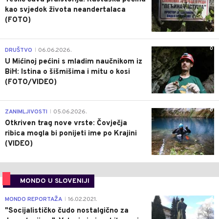
kao svjedok života neandertalaca
(FOTO)
0
DRUŠTVO
06.06.2026.
|
U Mićinoj pećini s mladim naučnikom iz
BiH: Istina o šišmišima i mitu o kosi
(FOTO/VIDEO)
0
ZANIMLJIVOSTI
05.06.2026.
|
Otkriven trag nove vrste: Čovječja
ribica mogla bi ponijeti ime po Krajini
(VIDEO)
MONDO U SLOVENIJI
4
MONDO REPORTAŽA
16.02.2021.
|
"Socijalističko čudo nostalgično za