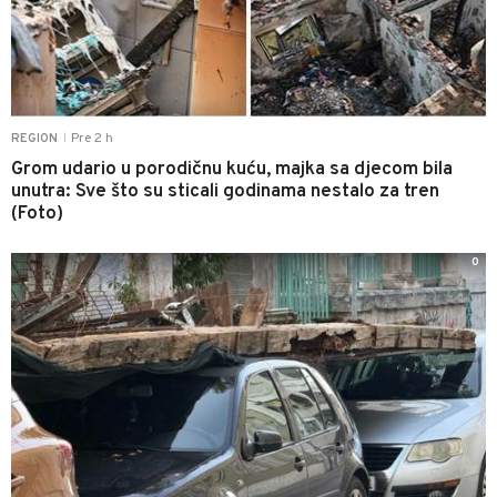
Pre 2 h
REGION
|
Grom udario u porodičnu kuću, majka sa djecom bila
unutra: Sve što su sticali godinama nestalo za tren
(Foto)
0