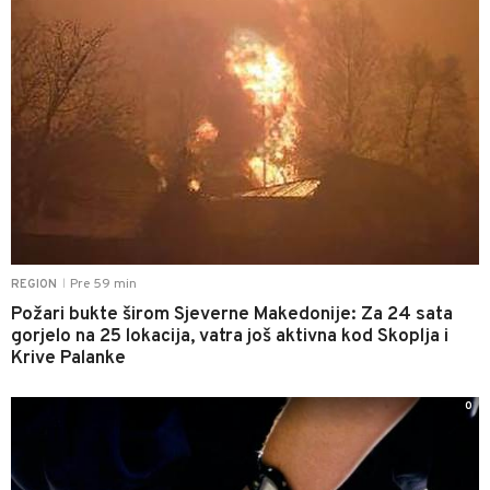
Pre 59 min
REGION
|
Požari bukte širom Sjeverne Makedonije: Za 24 sata
gorjelo na 25 lokacija, vatra još aktivna kod Skoplja i
Krive Palanke
0