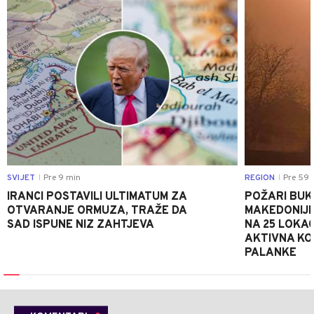
SVIJET
Pre 9 min
REGION
Pre 59 
|
|
IRANCI POSTAVILI ULTIMATUM ZA
POŽARI BUK
OTVARANJE ORMUZA, TRAŽE DA
MAKEDONIJE
SAD ISPUNE NIZ ZAHTJEVA
NA 25 LOKAC
AKTIVNA KOD
PALANKE