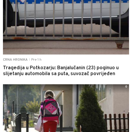
Pre 1 h
CRNA HRONIKA
|
Tragedija u Potkozarju: Banjalučanin (23) poginuo u
slijetanju automobila sa puta, suvozač povrijeđen
0