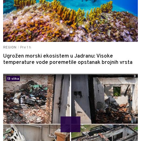
Pre 1 h
REGION
|
Ugrožen morski ekosistem u Jadranu: Visoke
temperature vode poremetile opstanak brojnih vrsta
0
13 slika