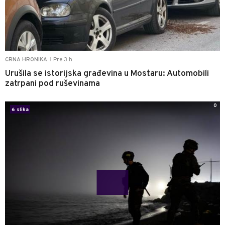
Pre 3 h
CRNA HRONIKA
|
Urušila se istorijska građevina u Mostaru: Automobili
zatrpani pod ruševinama
0
6 slika