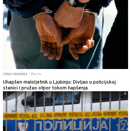
Pre 1 h
CRNA HRONIKA
|
Uhapšen maloljetnik u Ljubinju: Divljao u policijskoj
stanici i pružao otpor tokom hapšenja
0