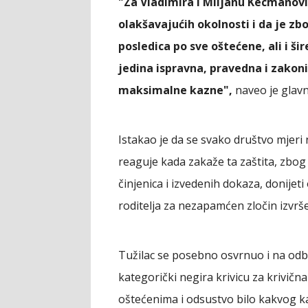
"Za Vladimira i Miljanu Kecmanov
olakšavajućih okolnosti i da je zb
posledica po sve oštećene, ali i ši
jedina ispravna, pravedna i zakoni
maksimalne kazne",
naveo je glavni
Istakao je da se svako društvo mjeri 
reaguje kada zakaže ta zaštita, zbog
činjenica i izvedenih dokaza, donijet
roditelja za nezapamćen zločin izvrš
Tužilac se posebno osvrnuo i na odb
kategorički negira krivicu za krivičn
oštećenima i odsustvo bilo kakvog ka