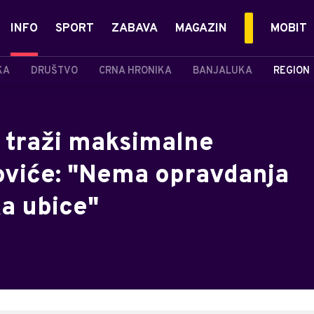
INFO
SPORT
ZABAVA
MAGAZIN
MOBIT
KA
DRUŠTVO
CRNA HRONIKA
BANJALUKA
REGION
ć traži maksimalne
viće: "Nema opravdanja
ka ubice"