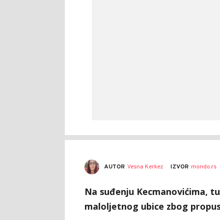
AUTOR
Vesna Kerkez
IZVOR
mondo.rs
Na suđenju Kecmanovićima, tuž
maloljetnog ubice zbog propust