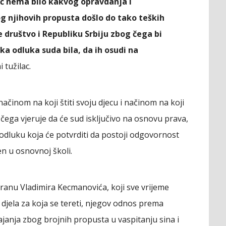
ić nema bilo kakvog opravdanja i
og njihovih propusta došlo do tako teških
re društvo i Republiku Srbiju zbog čega bi
ka odluka suda bila, da ih osudi na
 tužilac.
načinom na koji štiti svoju djecu i načinom na koji
 čega vjeruje da će sud isključivo na osnovu prava,
i odluku koja će potvrditi da postoji odgovornost
en u osnovnoj školi.
ranu Vladimira Kecmanovića, koji sve vrijeme
a djela za koja se tereti, njegov odnos prema
janja zbog brojnih propusta u vaspitanju sina i