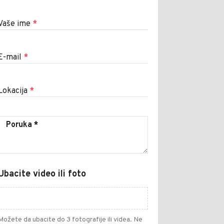
Vaše ime
*
E-mail
*
Lokacija
*
Ubacite video ili foto
Možete da ubacite do 3 fotografije ili videa. Ne