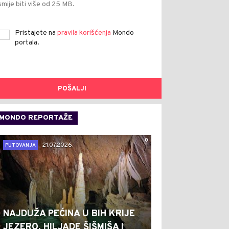
smije biti više od 25 MB.
Pristajete na
pravila korišćenja
Mondo
portala.
POŠALJI
MONDO REPORTAŽE
0
21.07.2026.
PUTOVANJA
NAJDUŽA PEĆINA U BIH KRIJE
JEZERO, HILJADE ŠIŠMIŠA I