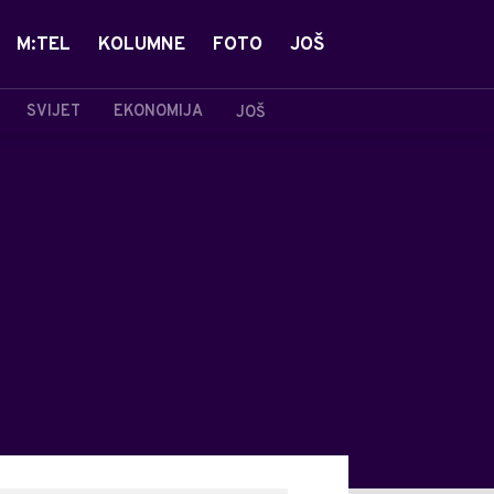
M:TEL
KOLUMNE
FOTO
JOŠ
SVIJET
EKONOMIJA
JOŠ