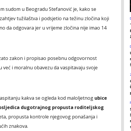
šim sudom u Beogradu Stefanović je, kako se
zahtjev tužilaštva i podsjetio na težinu zločina koji
ično da odgovara jer u vrijeme zločina nije imao 14
vo zato zakon i propisao posebnu odgovornost
u već i moralnu obavezu da vaspitavaju svoje
vaspitanju kakva se ogleda kod maloljetnog
ubice
osljedica dugotrajnog propusta roditeljskog
eta, propusta kontrole njegovog ponašanja i
ućih znakova.