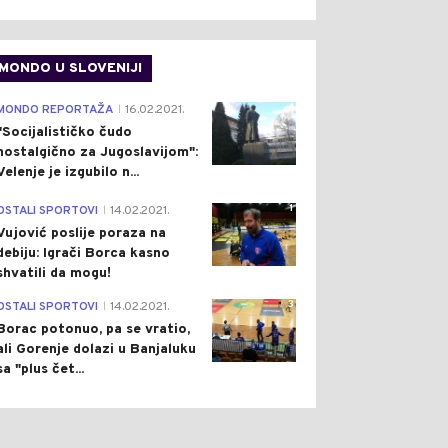
MONDO U SLOVENIJI
4
MONDO REPORTAŽA
16.02.2021.
|
"Socijalističko čudo
nostalgično za Jugoslavijom":
Velenje je izgubilo n...
1
OSTALI SPORTOVI
14.02.2021.
|
Vujović poslije poraza na
debiju: Igrači Borca kasno
shvatili da mogu!
3
OSTALI SPORTOVI
14.02.2021.
|
Borac potonuo, pa se vratio,
ali Gorenje dolazi u Banjaluku
sa "plus čet...