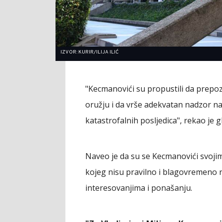
IZVOR: KURIR/ILIJA ILIĆ
"Kecmanovići su propustili da prepo
oružju i da vrše adekvatan nadzor n
katastrofalnih posljedica", rekao je g
Naveo je da su se Kecmanovići svojim
kojeg nisu pravilno i blagovremeno r
interesovanjima i ponašanju.