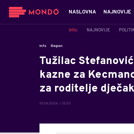
NASLOVNA
NAJNOVIJE
Info:
NAJNOVIJE
POLITI
Info
Region
Tužilac Stefanovi
kazne za Kecmano
za roditelje dječa
10.06.2026. / 12:53