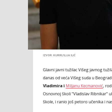
IZVOR: KURIR/ILIJA ILIĆ
Glavni javni tužilac Višeg javnog tuž
danas od veća Višeg suda u Beogra
Vladimira i
Miljanu Kecmanović
, rod
Osnovnoj školi "Vladislav Ribnikar" 
škole, i ranio još petoro učenika i nas