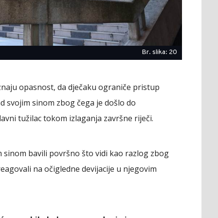
Br. slika: 20
znaju opasnost, da dječaku ograniče pristup
ad svojim sinom zbog čega je došlo do
lavni tužilac tokom izlaganja završne riječi.
 sinom bavili površno što vidi kao razlog zbog
eagovali na očigledne devijacije u njegovim