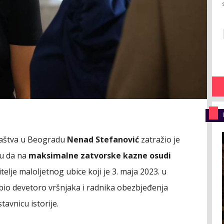
ilaštva u Beogradu
Nenad Stefanović
zatražio je
du da na
maksimalne zatvorske kazne osudi
itelje maloljetnog ubice koji je 3. maja 2023. u
ubio devetoro vršnjaka i radnika obezbjeđenja
tavnicu istorije.