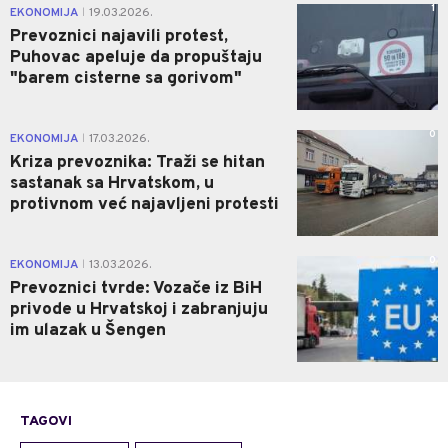
1
EKONOMIJA
19.03.2026.
|
Prevoznici najavili protest,
Puhovac apeluje da propuštaju
"barem cisterne sa gorivom"
0
EKONOMIJA
17.03.2026.
|
Kriza prevoznika: Traži se hitan
sastanak sa Hrvatskom, u
protivnom već najavljeni protesti
0
EKONOMIJA
13.03.2026.
|
Prevoznici tvrde: Vozače iz BiH
privode u Hrvatskoj i zabranjuju
im ulazak u Šengen
TAGOVI