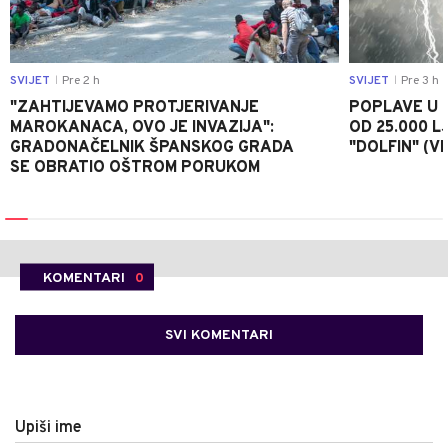
SVIJET
Pre 2 h
SVIJET
Pre 3 h
|
|
"ZAHTIJEVAMO PROTJERIVANJE
POPLAVE U K
MAROKANACA, OVO JE INVAZIJA":
OD 25.000 LJ
GRADONAČELNIK ŠPANSKOG GRADA
"DOLFIN" (V
SE OBRATIO OŠTROM PORUKOM
KOMENTARI
0
SVI KOMENTARI
Upiši ime