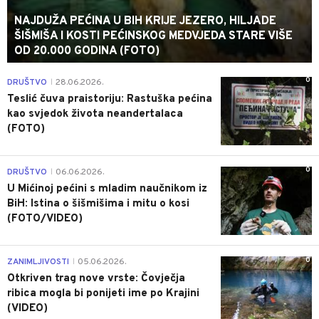
NAJDUŽA PEĆINA U BIH KRIJE JEZERO, HILJADE
ŠIŠMIŠA I KOSTI PEĆINSKOG MEDVJEDA STARE VIŠE
OD 20.000 GODINA (FOTO)
0
DRUŠTVO
28.06.2026.
|
Teslić čuva praistoriju: Rastuška pećina
kao svjedok života neandertalaca
(FOTO)
0
DRUŠTVO
06.06.2026.
|
U Mićinoj pećini s mladim naučnikom iz
BiH: Istina o šišmišima i mitu o kosi
(FOTO/VIDEO)
0
ZANIMLJIVOSTI
05.06.2026.
|
Otkriven trag nove vrste: Čovječja
ribica mogla bi ponijeti ime po Krajini
(VIDEO)