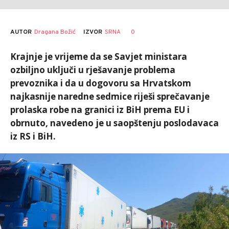
AUTOR
Dragana Božić
0
IZVOR
SRNA
Krajnje je vrijeme da se Savjet ministara
ozbiljno uključi u rješavanje problema
prevoznika i da u dogovoru sa Hrvatskom
najkasnije naredne sedmice riješi sprečavanje
prolaska robe na granici iz BiH prema EU i
obrnuto, navedeno je u saopštenju poslodavaca
iz RS i BiH.