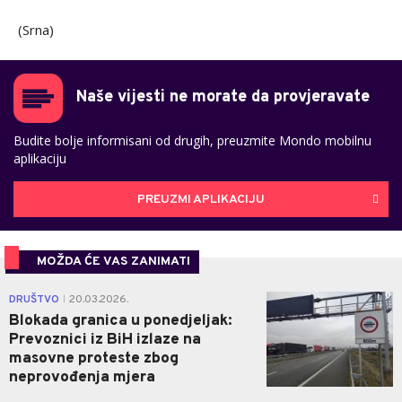
(Srna)
Naše vijesti ne morate da provjeravate
Budite bolje informisani od drugih, preuzmite Mondo mobilnu
aplikaciju
PREUZMI APLIKACIJU
MOŽDA ĆE VAS ZANIMATI
0
DRUŠTVO
20.03.2026.
|
Blokada granica u ponedjeljak:
Prevoznici iz BiH izlaze na
masovne proteste zbog
neprovođenja mjera