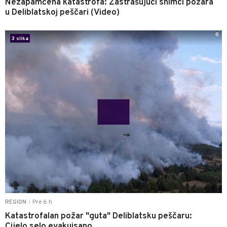
Nezapamćena katastrofa: Zastrašujući snimci požara
u Deliblatskoj peščari (Video)
0
3 slika
Pre 6 h
REGION
|
Katastrofalan požar "guta" Deliblatsku peščaru:
Cijelo selo evakuisano