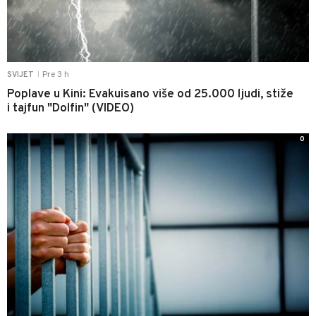
Pre 3 h
SVIJET
|
Poplave u Kini: Evakuisano više od 25.000 ljudi, stiže
i tajfun "Dolfin" (VIDEO)
0