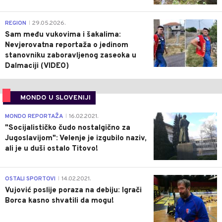
0
REGION
29.05.2026.
|
Sam među vukovima i šakalima:
Nevjerovatna reportaža o jedinom
stanovniku zaboravljenog zaseoka u
Dalmaciji (VIDEO)
MONDO U SLOVENIJI
4
MONDO REPORTAŽA
16.02.2021.
|
"Socijalističko čudo nostalgično za
Jugoslavijom": Velenje je izgubilo naziv,
ali je u duši ostalo Titovo!
1
OSTALI SPORTOVI
14.02.2021.
|
Vujović poslije poraza na debiju: Igrači
Borca kasno shvatili da mogu!