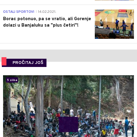
3
OSTALI SPORTOVI
14.02.2021.
|
Borac potonuo, pa se vratio, ali Gorenje
dolazi u Banjaluku sa "plus četiri"!
PROČITAJ JOŠ
0
5 slika