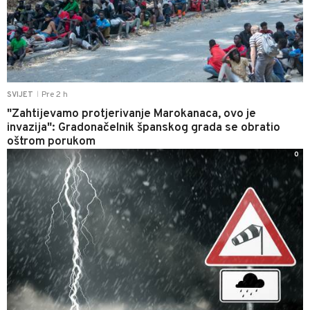
Pre 2 h
SVIJET
|
"Zahtijevamo protjerivanje Marokanaca, ovo je
invazija": Gradonačelnik španskog grada se obratio
oštrom porukom
0