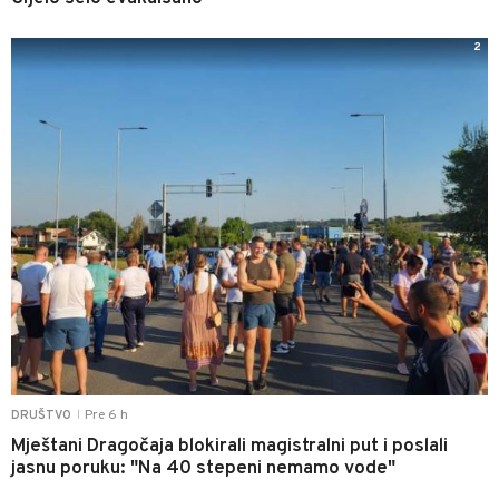
2
Pre 6 h
DRUŠTVO
|
Mještani Dragočaja blokirali magistralni put i poslali
jasnu poruku: "Na 40 stepeni nemamo vode"