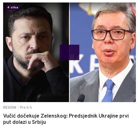
1
4 slika
Pre 6 h
REGION
|
Vučić dočekuje Zelenskog: Predsjednik Ukrajine prvi
put dolazi u Srbiju