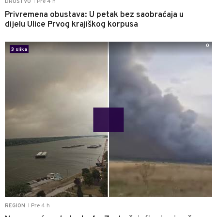
Pre 4 h
DRUŠTVO
|
Privremena obustava: U petak bez saobraćaja u
dijelu Ulice Prvog krajiškog korpusa
0
3 slika
Pre 4 h
REGION
|