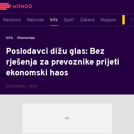
Naslovna
Najnovije
Info
Sport
Zabava
Magazin
M
Info
Ekonomija
Poslodavci dižu glas: Bez
rješenja za prevoznike prijeti
ekonomski haos
20.03.2026. / 16:13