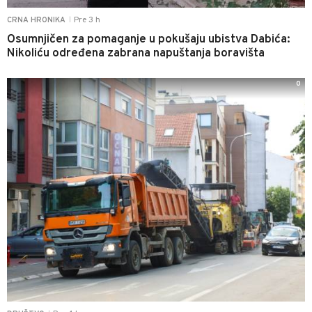
Pre 3 h
CRNA HRONIKA
|
Osumnjičen za pomaganje u pokušaju ubistva Dabića:
Nikoliću određena zabrana napuštanja boravišta
0