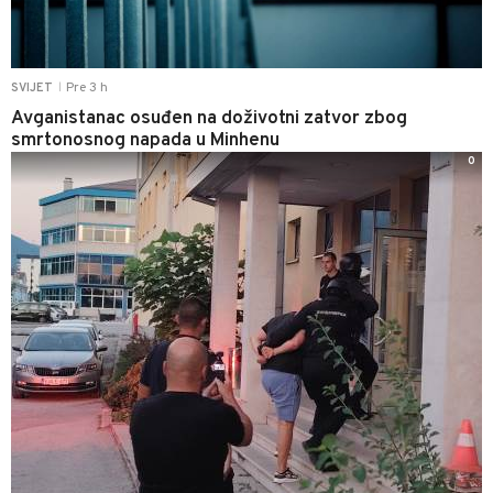
Pre 3 h
SVIJET
|
Avganistanac osuđen na doživotni zatvor zbog
smrtonosnog napada u Minhenu
0