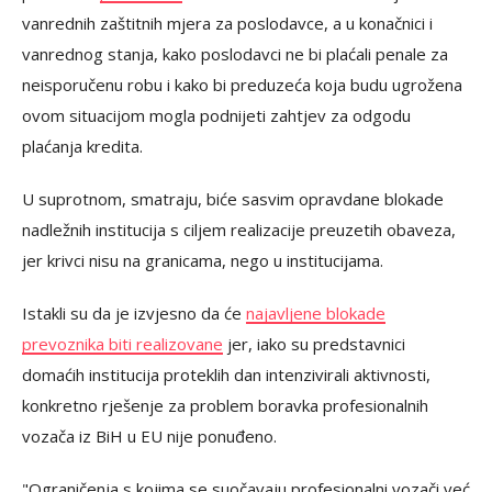
vanrednih zaštitnih mjera za poslodavce, a u konačnici i
vanrednog stanja, kako poslodavci ne bi plaćali penale za
neisporučenu robu i kako bi preduzeća koja budu ugrožena
ovom situacijom mogla podnijeti zahtjev za odgodu
plaćanja kredita.
U suprotnom, smatraju, biće sasvim opravdane blokade
nadležnih institucija s ciljem realizacije preuzetih obaveza,
jer krivci nisu na granicama, nego u institucijama.
Istakli su da je izvjesno da će
najavljene blokade
prevoznika biti realizovane
jer, iako su predstavnici
domaćih institucija proteklih dan intenzivirali aktivnosti,
konkretno rješenje za problem boravka profesionalnih
vozača iz BiH u EU nije ponuđeno.
"Ograničenja s kojima se suočavaju profesionalni vozači već