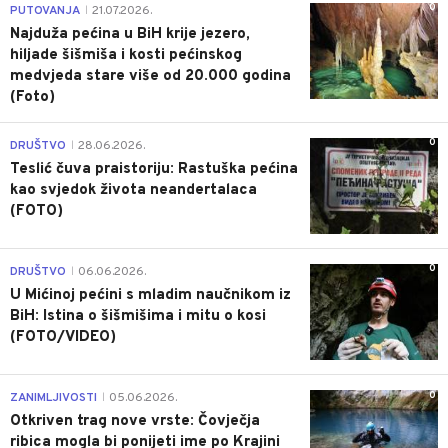
0
PUTOVANJA
21.07.2026.
|
Najduža pećina u BiH krije jezero,
hiljade šišmiša i kosti pećinskog
medvjeda stare više od 20.000 godina
(Foto)
0
DRUŠTVO
28.06.2026.
|
Teslić čuva praistoriju: Rastuška pećina
kao svjedok života neandertalaca
(FOTO)
0
DRUŠTVO
06.06.2026.
|
U Mićinoj pećini s mladim naučnikom iz
BiH: Istina o šišmišima i mitu o kosi
(FOTO/VIDEO)
0
ZANIMLJIVOSTI
05.06.2026.
|
Otkriven trag nove vrste: Čovječja
ribica mogla bi ponijeti ime po Krajini