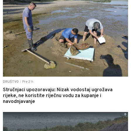
Pre 2 h
DRUŠTVO
|
Stručnjaci upozoravaju: Nizak vodostaj ugrožava
rijeke, ne koristite riječnu vodu za kupanje i
navodnjavanje
0