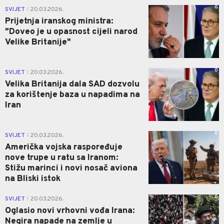
0
SVIJET
20.03.2026.
|
Prijetnja iranskog ministra:
"Doveo je u opasnost cijeli narod
Velike Britanije"
0
SVIJET
20.03.2026.
|
Velika Britanija dala SAD dozvolu
za korištenje baza u napadima na
Iran
0
SVIJET
20.03.2026.
|
Američka vojska raspoređuje
nove trupe u ratu sa Iranom:
Stižu marinci i novi nosač aviona
na Bliski istok
0
SVIJET
20.03.2026.
|
Oglasio novi vrhovni vođa Irana:
Negira napade na zemlje u