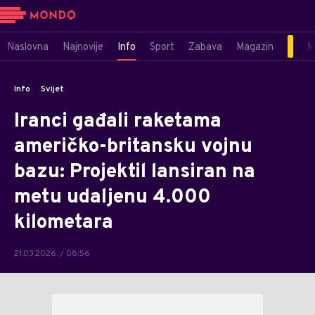
Naslovna
Najnovije
Info
Sport
Zabava
Magazin
M
Info
Svijet
Iranci gađali raketama
američko-britansku vojnu
bazu: Projektil lansiran na
metu udaljenu 4.000
kilometara
21.03.2026. / 08:56