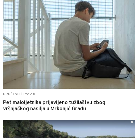
Pre 2 h
DRUŠTVO
|
Pet maloljetnika prijavljeno tužilaštvu zbog
vršnjačkog nasilja u Mrkonjić Gradu
0