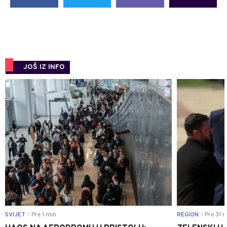
JOŠ IZ INFO
0
SVIJET
Pre 1 min
REGION
Pre 31 m
|
|