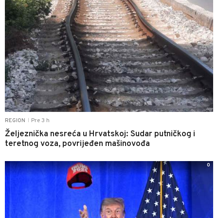
Pre 3 h
REGION
|
Željeznička nesreća u Hrvatskoj: Sudar putničkog i
teretnog voza, povrijeđen mašinovođa
0