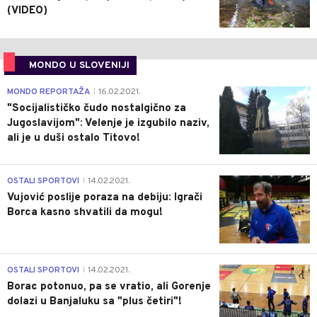
(VIDEO)
MONDO U SLOVENIJI
4
MONDO REPORTAŽA
16.02.2021.
|
"Socijalističko čudo nostalgično za
Jugoslavijom": Velenje je izgubilo naziv,
ali je u duši ostalo Titovo!
1
OSTALI SPORTOVI
14.02.2021.
|
Vujović poslije poraza na debiju: Igrači
Borca kasno shvatili da mogu!
3
OSTALI SPORTOVI
14.02.2021.
|
Borac potonuo, pa se vratio, ali Gorenje
dolazi u Banjaluku sa "plus četiri"!