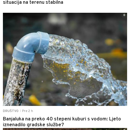
situacija na terenu stabilna
0
Pre 2 h
DRUŠTVO
|
Banjaluka na preko 40 stepeni kuburi s vodom: Ljeto
iznenadilo gradske službe?