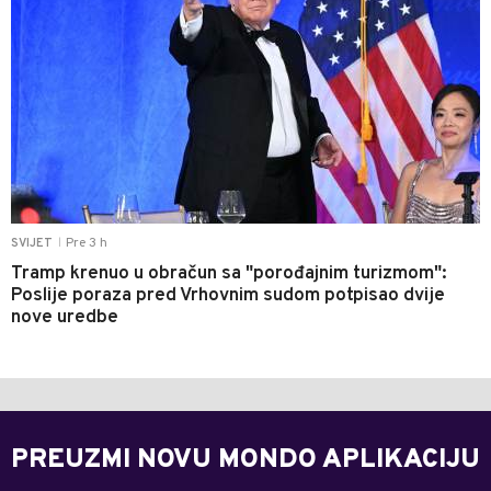
Pre 3 h
SVIJET
|
Tramp krenuo u obračun sa "porođajnim turizmom":
Poslije poraza pred Vrhovnim sudom potpisao dvije
nove uredbe
PREUZMI NOVU MONDO APLIKACIJU