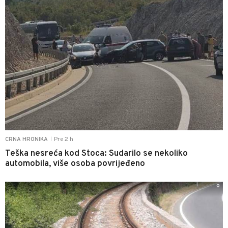
Pre 2 h
CRNA HRONIKA
|
Teška nesreća kod Stoca: Sudarilo se nekoliko
automobila, više osoba povrijeđeno
0