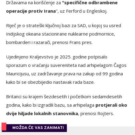
Državama na korišćenje za
"specifične odbrambene
operacije protiv Irana
", uz Ferford u Engleskoj.
Riječ je o strateški ključnoj bazi za SAD, u kojoj su usred
Indijskog okeana stacionirane nuklearne podmornice,
bombarderi i razarači, prenosi Frans pres.
Ujedinjeno Kraljevstvo je 2025. godine potpisalo
sporazum o vraćanju suvereniteta nad arhipelagom Čagos
Mauricijusu, uz zadržavanje prava na zakup od 99 godina
kako bi se obezbijedio nastavak rada baze.
Britanci su krajem šezdesetih i početkom sedamdesetih
godina, kako bi izgradili bazu, sa arhipelaga
protjerali oko
dvije hiljade lokalnih stanovnika
, prenosi Rojters.
MOŽDA ĆE VAS ZANIMATI