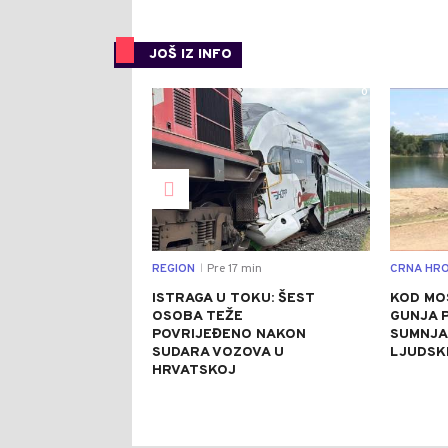
JOŠ IZ INFO
0
REGION
Pre 17 min
CRNA HRO
|
ISTRAGA U TOKU: ŠEST
KOD MO
OSOBA TEŽE
GUNJA 
POVRIJEĐENO NAKON
SUMNJA 
SUDARA VOZOVA U
LJUDSK
HRVATSKOJ