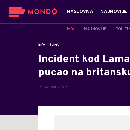
NASLOVNA
NAJNOVIJE
Info:
NAJNOVIJE
POLITI
Info
Svijet
Incident kod Laman
pucao na britansk
16.06.2026. / 18:13