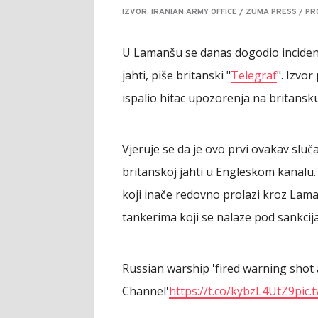
IZVOR: IRANIAN ARMY OFFICE / ZUMA PRESS / PR
U Lamanšu se danas dogodio incident
jahti, piše britanski "
Telegraf
". Izvor
ispalio hitac upozorenja na britans
Vjeruje se da je ovo prvi ovakav sluča
britanskoj jahti u Engleskom kanalu.
koji inače redovno prolazi kroz Lama
tankerima koji se nalaze pod sankcij
Russian warship 'fired warning shot a
Channel'
https://t.co/kybzL4UtZ9
pic.