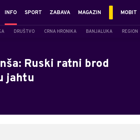
INFO
SPORT
ZABAVA
MAGAZIN
MOBIT
KA
DRUŠTVO
CRNA HRONIKA
BANJALUKA
REGION
ša: Ruski ratni brod
u jahtu