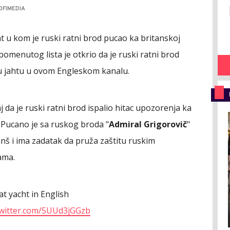
OFIMEDIA
 u kom je ruski ratni brod pucao ka britanskoj
 pomenutog lista je otkrio da je ruski ratni brod
ku jahtu u ovom Engleskom kanalu.
j da je ruski ratni brod ispalio hitac upozorenja ka
 Pucano je sa ruskog broda "
Admiral Grigorovič
"
nš i ima zadatak da pruža zaštitu ruskim
ama.
t yacht in English
twitter.com/5UUd3jGGzb