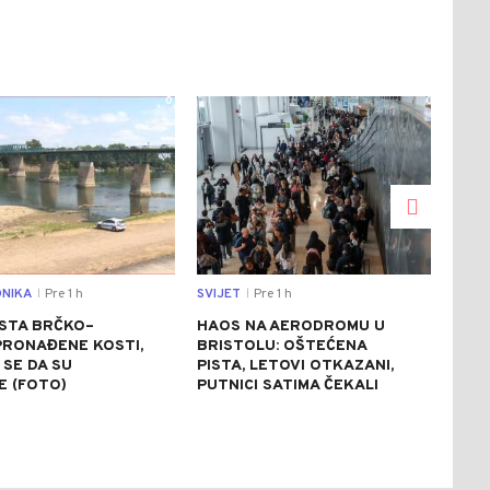
0
0
NIKA
Pre 1 h
SVIJET
Pre 1 h
REGI
|
|
STA BRČKO–
HAOS NA AERODROMU U
ZEL
PRONAĐENE KOSTI,
BRISTOLU: OŠTEĆENA
UKR
SE DA SU
PISTA, LETOVI OTKAZANI,
KOS
E (FOTO)
PUTNICI SATIMA ČEKALI