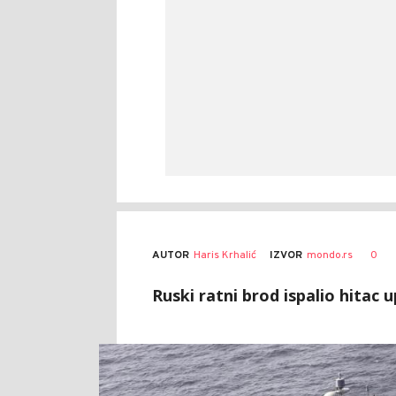
AUTOR
Haris Krhalić
0
IZVOR
mondo.rs
Ruski ratni brod ispalio hitac