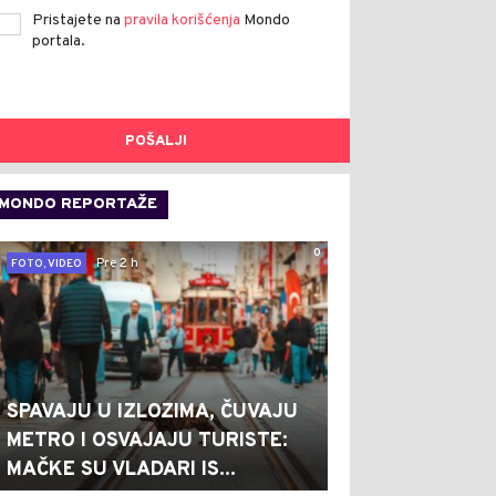
Pristajete na
pravila korišćenja
Mondo
portala.
POŠALJI
MONDO REPORTAŽE
0
Pre 2 h
FOTO, VIDEO
SPAVAJU U IZLOZIMA, ČUVAJU
METRO I OSVAJAJU TURISTE:
MAČKE SU VLADARI IS...