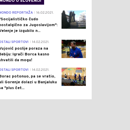
MONDO U SLOVENIJI
4
MONDO REPORTAŽA
16.02.2021.
|
"Socijalističko čudo
nostalgično za Jugoslavijom":
Velenje je izgubilo n...
1
OSTALI SPORTOVI
14.02.2021.
|
Vujović poslije poraza na
debiju: Igrači Borca kasno
shvatili da mogu!
3
OSTALI SPORTOVI
14.02.2021.
|
Borac potonuo, pa se vratio,
ali Gorenje dolazi u Banjaluku
sa "plus čet...