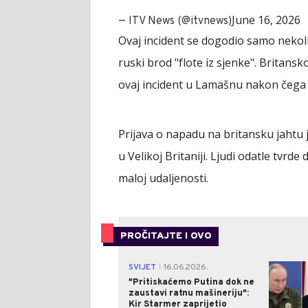
June 16, 2026
— ITV News (@itvnews)
Ovaj incident se dogodio samo nekol
ruski brod "flote iz sjenke". Britans
ovaj incident u Lamašnu nakon čega ć
Prijava o napadu na britansku jahtu j
u Velikoj Britaniji. Ljudi odatle tvrd
maloj udaljenosti.
PROČITAJTE I OVO
SVIJET
16.06.2026.
|
"Pritiskaćemo Putina dok ne
zaustavi ratnu mašineriju":
Kir Starmer zaprijetio