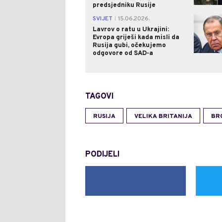
predsjedniku Rusije
SVIJET
15.06.2026.
|
Lavrov o ratu u Ukrajini:
Evropa griješi kada misli da
Rusija gubi, očekujemo
odgovore od SAD-a
TAGOVI
RUSIJA
VELIKA BRITANIJA
BR
PODIJELI