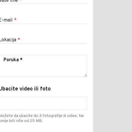
Vaše ime
*
E-mail
*
Lokacija
*
Ubacite video ili foto
Možete da ubacite do 3 fotografije ili videa. Ne
smije biti više od 25 MB.