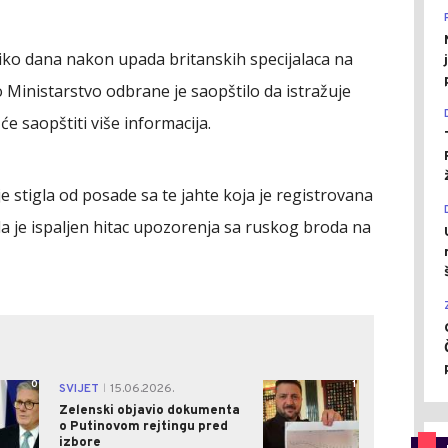
iko dana nakon upada britanskih specijalaca na
ko Ministarstvo odbrane je saopštilo da istražuje
e saopštiti više informacija.
e stigla od posade sa te jahte koja je registrovana
e da je ispaljen hitac upozorenja sa ruskog broda na
0
1
SVIJET
15.06.2026.
|
Zelenski objavio dokumenta
o Putinovom rejtingu pred
izbore