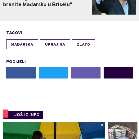
branite Mađarsku u Briselu"
TAGOVI
MAĐARSKA
UKRAJINA
ZLATO
PODIJELI
JOŠ IZ INFO
0