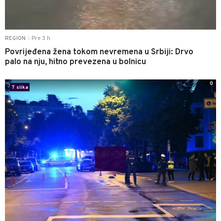
Pre 3 h
REGION
|
Povrijeđena žena tokom nevremena u Srbiji: Drvo
palo na nju, hitno prevezena u bolnicu
0
7 slika