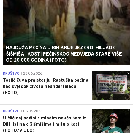
NAJDUŽA PEĆINA U BIH KRIJE JEZERO, HILJADE
ŠIŠMIŠA I KOSTI PEĆINSKOG MEDVJEDA STARE VIŠE
OD 20.000 GODINA (FOTO)
0
DRUŠTVO
28.06.2026.
|
Teslić čuva praistoriju: Rastuška pećina
kao svjedok života neandertalaca
(FOTO)
0
DRUŠTVO
06.06.2026.
|
U Mićinoj pećini s mladim naučnikom iz
BiH: Istina o šišmišima i mitu o kosi
(FOTO/VIDEO)