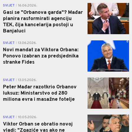
0
SVIJET
16.06.2026.
|
Gasi se "Orbanova garda"? Mađar
planira rasformirati agenciju
TEK, čija kancelarija postoji u
Banjaluci
0
SVIJET
13.06.2026.
|
Novi mandat za Viktora Orbana:
Ponovo izabran za predsjednika
stranke Fides
0
SVIJET
13.05.2026.
|
Peter Mađar razotkrio Orbanov
luksuz: Ministarstvo od 280
miliona evra i masažne fotelje
0
SVIJET
10.05.2026.
|
Viktor Orban se obratio novoj
vladi: "Zgaziće vas ako ne