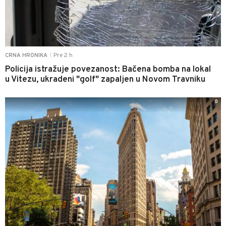
Pre 2 h
CRNA HRONIKA
|
Policija istražuje povezanost: Bačena bomba na lokal
u Vitezu, ukradeni "golf" zapaljen u Novom Travniku
0