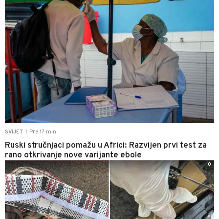
Pre 17 min
SVIJET
|
Ruski stručnjaci pomažu u Africi: Razvijen prvi test za
rano otkrivanje nove varijante ebole
0