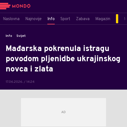
Naslovna
Najnovije
Info
Sport
Zabava
Magazin
M
Info
Svijet
Mađarska pokrenula istragu
povodom pljenidbe ukrajinskog
novca i zlata
17.06.2026. / 14:24