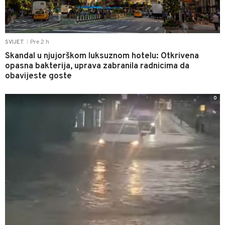
Pre 2 h
SVIJET
|
Skandal u njujorškom luksuznom hotelu: Otkrivena
opasna bakterija, uprava zabranila radnicima da
obavijeste goste
0