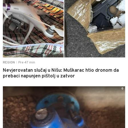
Pre 47 min
REGION
|
Nevjerovatan slučaj u Nišu: Muškarac htio dronom da
prebaci napunjen pištolj u zatvor
0