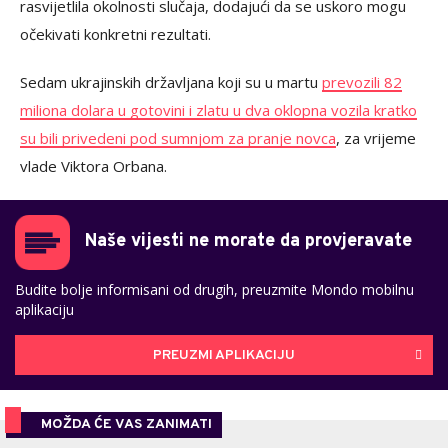
rasvijetlila okolnosti slučaja, dodajući da se uskoro mogu
očekivati konkretni rezultati.
Sedam ukrajinskih državljana koji su u martu
prevozili 82
miliona dolara u gotovini i zlatu u dva oklopna vozila kratko
su bili privedeni pod sumnjom za pranje novca
, za vrijeme
vlade Viktora Orbana.
Naše vijesti ne morate da provjeravate
Budite bolje informisani od drugih, preuzmite Mondo mobilnu
aplikaciju
PREUZMI APLIKACIJU
MOŽDA ĆE VAS ZANIMATI