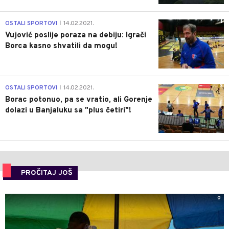
1
OSTALI SPORTOVI
14.02.2021.
|
Vujović poslije poraza na debiju: Igrači
Borca kasno shvatili da mogu!
3
OSTALI SPORTOVI
14.02.2021.
|
Borac potonuo, pa se vratio, ali Gorenje
dolazi u Banjaluku sa "plus četiri"!
PROČITAJ JOŠ
0