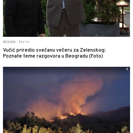
Pre 1 h
REGION
|
Vučić priredio svečanu večeru za Zelenskog:
Poznate teme razgovora u Beogradu (Foto)
0