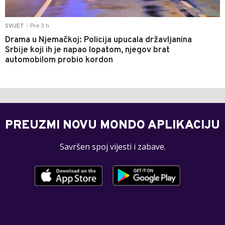
Pre 3 h
SVIJET
|
Drama u Njemačkoj: Policija upucala državljanina
Srbije koji ih je napao lopatom, njegov brat
automobilom probio kordon
PREUZMI NOVU MONDO APLIKACIJU
Savršen spoj vijesti i zabave.