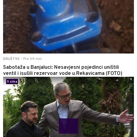
Pre 59 min
DRUŠTVO
|
Sabotaža u Banjaluci: Nesavjesni pojedinci uništili
ventil i isušili rezervoar vode u Rekavicama (FOTO)
0
5 slika