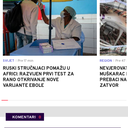
SVIJET
Pre 17 min
REGION
Pre 47 
|
|
RUSKI STRUČNJACI POMAŽU U
NEVJEROVATA
AFRICI: RAZVIJEN PRVI TEST ZA
MUŠKARAC H
RANO OTKRIVANJE NOVE
PREBACI NA
VARIJANTE EBOLE
ZATVOR
KOMENTARI
0