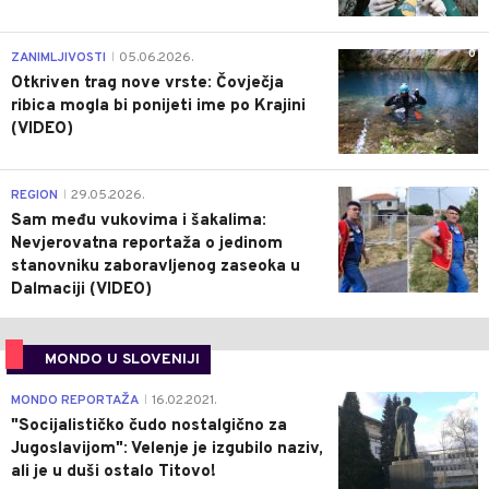
0
ZANIMLJIVOSTI
05.06.2026.
|
Otkriven trag nove vrste: Čovječja
ribica mogla bi ponijeti ime po Krajini
(VIDEO)
0
REGION
29.05.2026.
|
Sam među vukovima i šakalima:
Nevjerovatna reportaža o jedinom
stanovniku zaboravljenog zaseoka u
Dalmaciji (VIDEO)
MONDO U SLOVENIJI
4
MONDO REPORTAŽA
16.02.2021.
|
"Socijalističko čudo nostalgično za
Jugoslavijom": Velenje je izgubilo naziv,
ali je u duši ostalo Titovo!