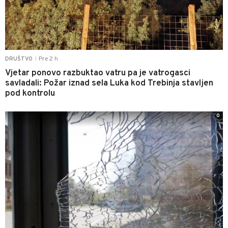
Pre 2 h
DRUŠTVO
|
Vjetar ponovo razbuktao vatru pa je vatrogasci
savladali: Požar iznad sela Luka kod Trebinja stavljen
pod kontrolu
0