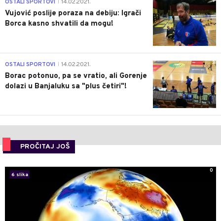
1
OSTALI SPORTOVI
14.02.2021.
|
Vujović poslije poraza na debiju: Igrači
Borca kasno shvatili da mogu!
3
OSTALI SPORTOVI
14.02.2021.
|
Borac potonuo, pa se vratio, ali Gorenje
dolazi u Banjaluku sa "plus četiri"!
PROČITAJ JOŠ
0
6 slika