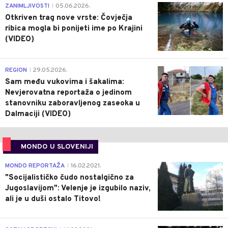
0
ZANIMLJIVOSTI
05.06.2026.
|
Otkriven trag nove vrste: Čovječja
ribica mogla bi ponijeti ime po Krajini
(VIDEO)
0
REGION
29.05.2026.
|
Sam među vukovima i šakalima:
Nevjerovatna reportaža o jedinom
stanovniku zaboravljenog zaseoka u
Dalmaciji (VIDEO)
MONDO U SLOVENIJI
4
MONDO REPORTAŽA
16.02.2021.
|
"Socijalističko čudo nostalgično za
Jugoslavijom": Velenje je izgubilo naziv,
ali je u duši ostalo Titovo!