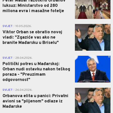
Peter Mađar razotkrio Orbanov
luksuz: Ministarstvo od 280
miliona evra i masažne fotelje
0
SVIJET
10.05.2026.
|
Viktor Orban se obratio novoj
vladi: "Zgaziće vas ako ne
branite Mađarsku u Briselu"
0
SVIJET
28.04.2026.
|
Politički potres u Mađarskoj:
Orban nudi ostavku nakon teškog
poraza - "Preuzimam
odgovornost"
0
SVIJET
26.04.2026.
|
Orbanova elita u panici: Privatni
avioni sa "plijenom" odlaze iz
Mađarske