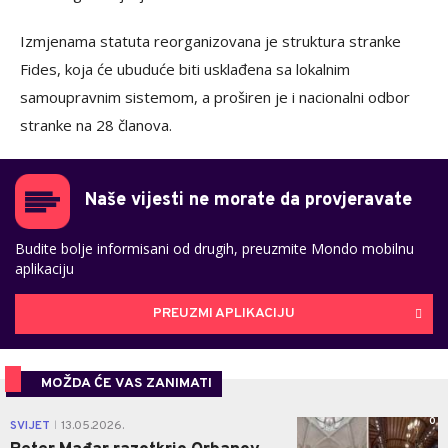
Izmjenama statuta reorganizovana je struktura stranke
Fides, koja će ubuduće biti usklađena sa lokalnim
samoupravnim sistemom, a proširen je i nacionalni odbor
stranke na 28 članova.
Naše vijesti ne morate da provjeravate
Budite bolje informisani od drugih, preuzmite Mondo mobilnu
aplikaciju
PREUZMI APLIKACIJU
MOŽDA ĆE VAS ZANIMATI
0
SVIJET
13.05.2026.
|