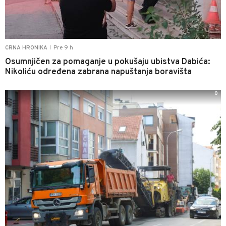
Pre 9 h
CRNA HRONIKA
|
Osumnjičen za pomaganje u pokušaju ubistva Dabića:
Nikoliću određena zabrana napuštanja boravišta
0