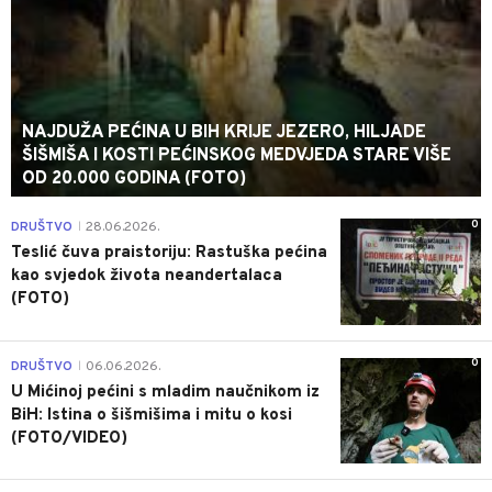
NAJDUŽA PEĆINA U BIH KRIJE JEZERO, HILJADE
ŠIŠMIŠA I KOSTI PEĆINSKOG MEDVJEDA STARE VIŠE
OD 20.000 GODINA (FOTO)
0
DRUŠTVO
28.06.2026.
|
Teslić čuva praistoriju: Rastuška pećina
kao svjedok života neandertalaca
(FOTO)
0
DRUŠTVO
06.06.2026.
|
U Mićinoj pećini s mladim naučnikom iz
BiH: Istina o šišmišima i mitu o kosi
(FOTO/VIDEO)