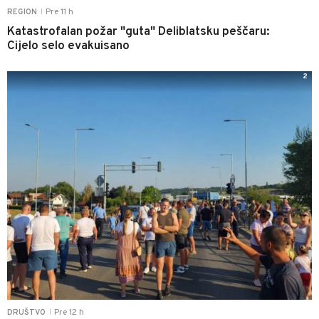
Pre 11 h
REGION
|
Katastrofalan požar "guta" Deliblatsku peščaru:
Cijelo selo evakuisano
2
Pre 12 h
DRUŠTVO
|