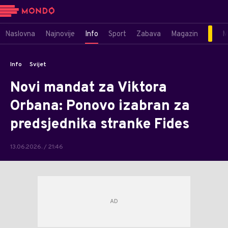
Naslovna
Najnovije
Info
Sport
Zabava
Magazin
M
Info
Svijet
Novi mandat za Viktora
Orbana: Ponovo izabran za
predsjednika stranke Fides
13.06.2026. / 21:46