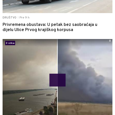
Pre 9 h
DRUŠTVO
|
Privremena obustava: U petak bez saobraćaja u
dijelu Ulice Prvog krajiškog korpusa
0
3 slika