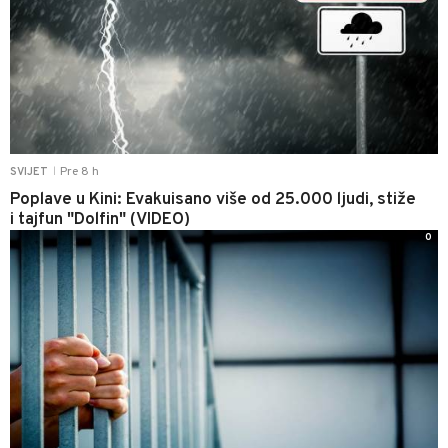
Pre 8 h
SVIJET
|
Poplave u Kini: Evakuisano više od 25.000 ljudi, stiže
i tajfun "Dolfin" (VIDEO)
0