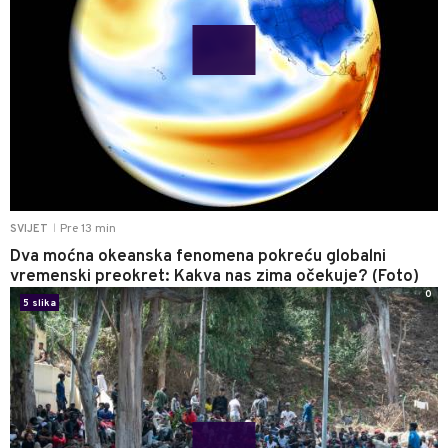
Pre 13 min
SVIJET
|
Dva moćna okeanska fenomena pokreću globalni
vremenski preokret: Kakva nas zima očekuje? (Foto)
0
5 slika