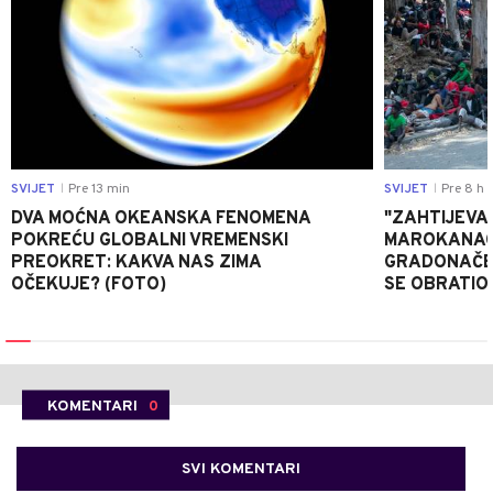
SVIJET
Pre 13 min
SVIJET
Pre 8 h
|
|
DVA MOĆNA OKEANSKA FENOMENA
"ZAHTIJEVA
POKREĆU GLOBALNI VREMENSKI
MAROKANACA
PREOKRET: KAKVA NAS ZIMA
GRADONAČE
OČEKUJE? (FOTO)
SE OBRATI
KOMENTARI
0
SVI KOMENTARI