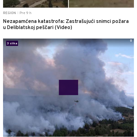
Pre 9 h
REGION
|
Nezapamćena katastrofa: Zastrašujući snimci požara
u Deliblatskoj peščari (Video)
0
3 slika