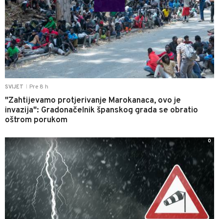
Pre 8 h
SVIJET
|
"Zahtijevamo protjerivanje Marokanaca, ovo je
invazija": Gradonačelnik španskog grada se obratio
oštrom porukom
0