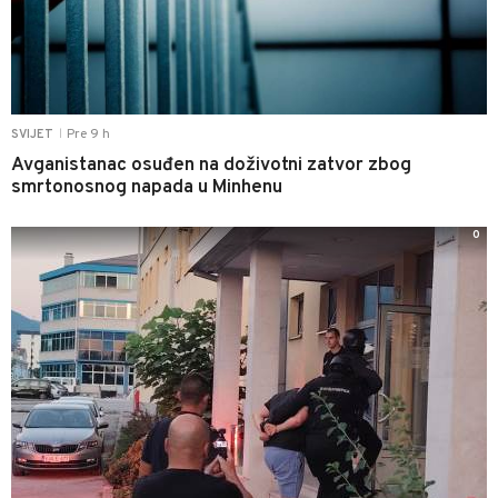
Pre 9 h
SVIJET
|
Avganistanac osuđen na doživotni zatvor zbog
smrtonosnog napada u Minhenu
0