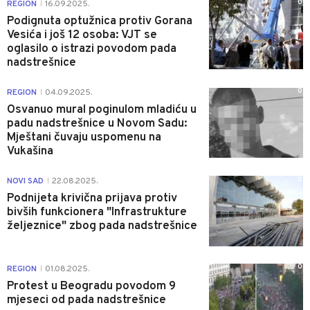
0
REGION
16.09.2025.
|
Podignuta optužnica protiv Gorana
Vesića i još 12 osoba: VJT se
oglasilo o istrazi povodom pada
nadstrešnice
0
REGION
04.09.2025.
|
Osvanuo mural poginulom mladiću u
padu nadstrešnice u Novom Sadu:
Mještani čuvaju uspomenu na
Vukašina
0
NOVI SAD
22.08.2025.
|
Podnijeta krivična prijava protiv
bivših funkcionera "Infrastrukture
željeznice" zbog pada nadstrešnice
0
REGION
01.08.2025.
|
Protest u Beogradu povodom 9
mjeseci od pada nadstrešnice