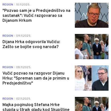
0
REGION
10.11.2025.
|
"Pozvao sam je u Predsjedništvo na
sastanak": Vučić razgovarao sa
Dijanom Hrkom
0
REGION
09.11.2025.
|
Dijana Hrka odgovorila Vučiću:
Zašto se bojite svog naroda?
1
REGION
08.11.2025.
|
Vučić pozvao na razgovor Dijanu
Hrku: "Spreman sam da je primim u
Predsjedništvu"
1
REGION
02.11.2025.
|
Majka poginulog Stefana Hrke
stupila u štrajk glađu kod Skupštine