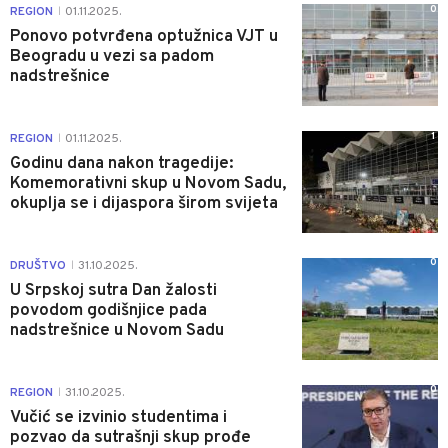
0
REGION
01.11.2025.
|
Ponovo potvrđena optužnica VJT u
Beogradu u vezi sa padom
nadstrešnice
1
REGION
01.11.2025.
|
Godinu dana nakon tragedije:
Komemorativni skup u Novom Sadu,
okuplja se i dijaspora širom svijeta
0
DRUŠTVO
31.10.2025.
|
U Srpskoj sutra Dan žalosti
povodom godišnjice pada
nadstrešnice u Novom Sadu
0
REGION
31.10.2025.
|
Vučić se izvinio studentima i
pozvao da sutrašnji skup prođe