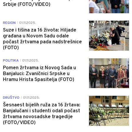
Srbije (FOTO/VIDEO)
0
REGION
01.11.2025.
|
Suze i tišina za 16 života: Hiljade
građana u Novom Sadu odale
počast žrtvama pada nadstrešnice
(FOTO)
0
POLITIKA
01.11.2025.
|
Pomen žrtvama iz Novog Sada u
Banjaluci: Zvaničnici Srpske u
Hramu Hrista Spasitelja (FOTO)
3
DRUŠTVO
01.11.2025.
|
Šesnaest bijelih ruža za 16 žrtava:
Banjalučani i studenti odali počast
žrtvama novosadske tragedije
(FOTO/VIDEO)