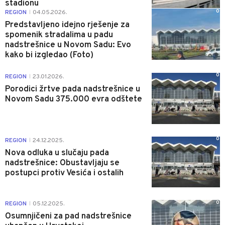
stadionu
0
REGION
04.05.2026.
|
Predstavljeno idejno rješenje za
spomenik stradalima u padu
nadstrešnice u Novom Sadu: Evo
kako bi izgledao (Foto)
0
REGION
23.01.2026.
|
Porodici žrtve pada nadstrešnice u
Novom Sadu 375.000 evra odštete
0
REGION
24.12.2025.
|
Nova odluka u slučaju pada
nadstrešnice: Obustavljaju se
postupci protiv Vesića i ostalih
0
REGION
05.12.2025.
|
Osumnjičeni za pad nadstrešnice