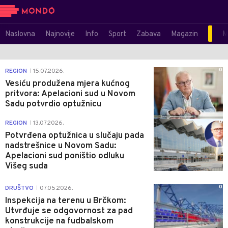
Naslovna
Najnovije
Info
Sport
Zabava
Magazin
M
0
REGION
15.07.2026.
|
Vesiću produžena mjera kućnog
pritvora: Apelacioni sud u Novom
Sadu potvrdio optužnicu
0
REGION
13.07.2026.
|
Potvrđena optužnica u slučaju pada
nadstrešnice u Novom Sadu:
Apelacioni sud poništio odluku
Višeg suda
0
DRUŠTVO
07.05.2026.
|
Inspekcija na terenu u Brčkom:
Utvrđuje se odgovornost za pad
konstrukcije na fudbalskom