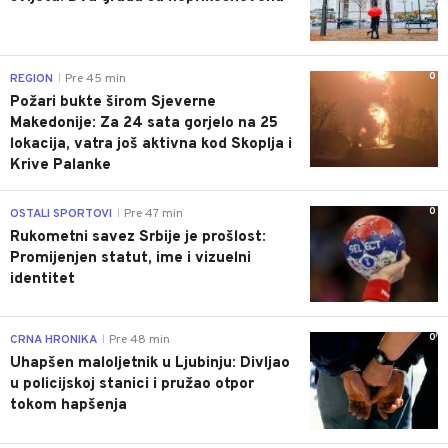
0
REGION
Pre 45 min
|
Požari bukte širom Sjeverne
Makedonije: Za 24 sata gorjelo na 25
lokacija, vatra još aktivna kod Skoplja i
Krive Palanke
0
OSTALI SPORTOVI
Pre 47 min
|
Rukometni savez Srbije je prošlost:
Promijenjen statut, ime i vizuelni
identitet
0
CRNA HRONIKA
Pre 48 min
|
Uhapšen maloljetnik u Ljubinju: Divljao
u policijskoj stanici i pružao otpor
tokom hapšenja