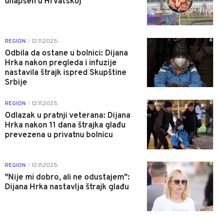
uhapšen u Hrvatskoj
6
REGION
12.11.2025.
|
Odbila da ostane u bolnici: Dijana
Hrka nakon pregleda i infuzije
nastavila štrajk ispred Skupštine
Srbije
2
REGION
12.11.2025.
|
Odlazak u pratnji veterana: Dijana
Hrka nakon 11 dana štrajka glađu
prevezena u privatnu bolnicu
0
REGION
12.11.2025.
|
"Nije mi dobro, ali ne odustajem":
Dijana Hrka nastavlja štrajk glađu