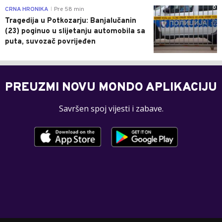
0
CRNA HRONIKA
Pre 58 min
|
Tragedija u Potkozarju: Banjalučanin
(23) poginuo u slijetanju automobila sa
puta, suvozač povrijeđen
PREUZMI NOVU MONDO APLIKACIJU
Savršen spoj vijesti i zabave.