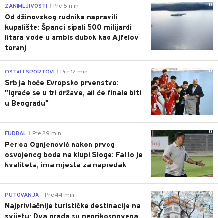
0
ZANIMLJIVOSTI
Pre 5 min
|
Od džinovskog rudnika napravili
kupalište: Španci sipali 500 milijardi
litara vode u ambis dubok kao Ajfelov
toranj
0
OSTALI SPORTOVI
Pre 12 min
|
Srbija hoće Evropsko prvenstvo:
"Igraće se u tri države, ali će finale biti
u Beogradu"
0
FUDBAL
Pre 29 min
|
Perica Ognjenović nakon prvog
osvojenog boda na klupi Sloge: Falilo je
kvaliteta, ima mjesta za napredak
0
PUTOVANJA
Pre 44 min
|
Najprivlačnije turističke destinacije na
svijetu: Dva grada su neprikosnovena