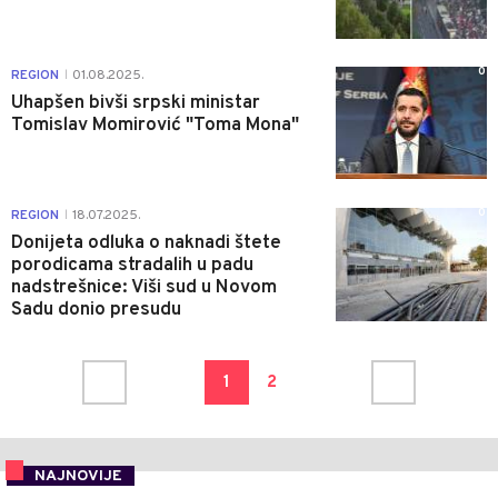
0
REGION
01.08.2025.
|
Uhapšen bivši srpski ministar
Tomislav Momirović "Toma Mona"
0
REGION
18.07.2025.
|
Donijeta odluka o naknadi štete
porodicama stradalih u padu
nadstrešnice: Viši sud u Novom
Sadu donio presudu
1
2
NAJNOVIJE