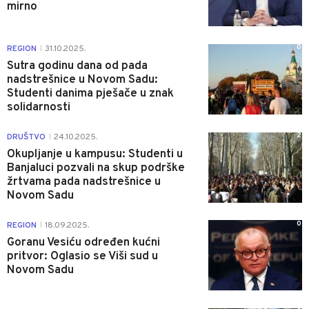
mirno
0
REGION
31.10.2025.
|
Sutra godinu dana od pada
nadstrešnice u Novom Sadu:
Studenti danima pješače u znak
solidarnosti
2
DRUŠTVO
24.10.2025.
|
Okupljanje u kampusu: Studenti u
Banjaluci pozvali na skup podrške
žrtvama pada nadstrešnice u
Novom Sadu
0
REGION
18.09.2025.
|
Goranu Vesiću određen kućni
pritvor: Oglasio se Viši sud u
Novom Sadu